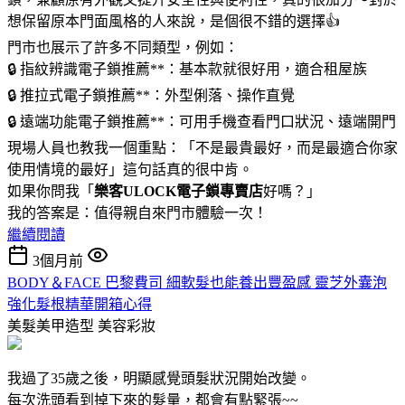
想保留原本門面風格的人來說，是個很不錯的選擇👍
門市也展示了許多不同類型，例如：
🔒 指紋辨識電子鎖推薦**：基本款就很好用，適合租屋族
🔒 推拉式電子鎖推薦**：外型俐落、操作直覺
🔒 遠端功能電子鎖推薦**：可用手機查看門口狀況、遠端開門
現場人員也教我一個重點：「不是最貴最好，而是最適合你家
使用情境的最好」這句話真的很中肯。
如果你問我「
樂客ULOCK電子鎖專賣店
好嗎？」
我的答案是：值得親自來門市體驗一次！
繼續閱讀
3個月前
BODY＆FACE 巴黎費司 細軟髮也能養出豐盈感 靈芝外囊泡
強化髮根精華開箱心得
美髮美甲造型
美容彩妝
我過了35歲之後，明顯感覺頭髮狀況開始改變。
每次洗頭看到掉下來的髮量，都會有點緊張~~