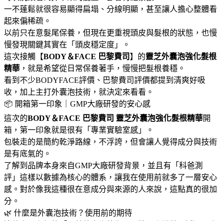
一不蓬鬆就很容易顯得扁塌、分線明顯，甚至讓人擔心整體看
起來偏稀疏。
以前只在意髮尾保養，但現在更重視頭皮與髮根的狀態，也慢
慢發現關鍵其實在「頭皮穩定度」。
這次接觸【
BODY＆FACE 巴黎費司
】的
靈芝外囊泡強化髮根
精華
，就是希望從日常保養著手，慢慢把髮根養穩。
看到不少BODYFACE評價、巴黎費司評價都提到清爽好吸
收，加上主打外囊泡技術，就決定來看看。
📦 開箱第一印象｜GMP大廠研發的安心感
這次的
BODY＆FACE 巴黎費司
靈芝外囊泡強化髮根精華
開
箱，第一印象就是很有「專業實驗室感」。
包裝走的是簡約乾淨路線，不浮誇，但會讓人覺得成分與技術
是有底氣的。
了解到品牌本身來自GMP大廠研發背景，並且有「科爸測
評」這樣以數據為核心的體系，讓我在使用前就多了一層安心
感。對於像我這種很在意成分與來源的人來說，這點真的很加
分。
🌿 什麼是外囊泡技術？使用前的期待