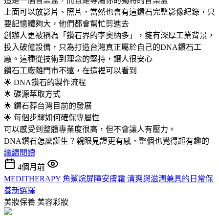
這是一個音樂盒，而且是專屬你的獨特的音樂盒
上面可以放影片、照片，當然也會有這鑽石完整影像紀錄，只
要記憶體夠大，他們都會幫忙剪進去
創辦人更被稱為「鑽石界的李奧納多」，擁有深厚工業背景，
投入破億設備，只為打造台灣真正屬於自己的DNA鑽石工
廠。這種從技術到理念的堅持，讓人很安心
鑽石工廠離門市不遠，在這裡可以看到
🌟 DNA鑽石的製作流程
🌟 碳源萃取方式
🌟 鑽石葬台灣目前的發展
🌟 每個步驟如何確保專屬性
可以感受到整體專業度很高，但不會讓人有壓力。
DNA鑽石怎麼誕生？親眼見證更有感，整個也覺得超有趣的
繼續閱讀
4個月前
MEDITHERAPY 角鯊烷屏障安膚霜 清爽與滋潤兼具的日常保
養新選擇
美妝保養
美容彩妝