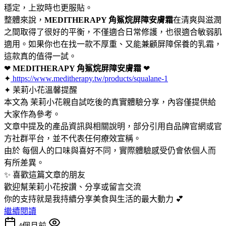
穩定，上妝時也更服貼。
整體來說，
MEDITHERAPY 角鯊烷屏障安膚霜
在清爽與滋潤
之間取得了很好的平衡，不僅適合日常修護，也很適合敏弱肌
適用。如果你也在找一款不厚重、又能兼顧屏障保養的乳霜，
這款真的值得一試。
❤
MEDITHERAPY 角鯊烷屏障安膚霜
❤
✦
https://www.meditherapy.tw/products/squalane-1
✦ 茉莉小花溫馨提醒
本文為 茉莉小花親自試吃後的真實體驗分享，內容僅提供給
大家作為參考。
文章中提及的產品資訊與相關說明，部分引用自品牌官網或官
方社群平台，並不代表任何療效宣稱。
由於 每個人的口味與喜好不同，實際體驗感受仍會依個人而
有所差異。
✨ 喜歡這篇文章的朋友
歡迎幫茉莉小花按讚、分享或留言交流
你的支持就是我持續分享美食與生活的最大動力 💕
繼續閱讀
4個月前