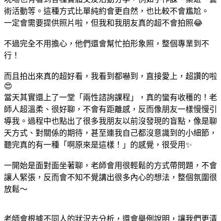
術活動等。這種方式比單純約會更自然，也比較不會尷尬。
一定會需要提供照片啦，但我和我朋友真的超不會拍照😂
不過完全不用擔心，他們還會幫忙拍形象照，整個專業到不
行！
而且拍出來真的超好看，我看到都嚇到，直接愛上，超讚的啦
😍
當天其實還上了一堂「兩性諮詢課程」，真的蠻有收穫的！老
師人超溫柔、很好聊，不會有距離感，反而像朋友一樣慢慢引
導我。過程中也點出了很多我朋友以前沒發現的盲點，像是聊
天方式、對關係的期待，甚至連我自己都沒意識到的小細節，
聽完真的有一種「啊原來是這樣！」的感覺，很受用✨
一開始是面對面坐著聊，老師會用很輕鬆的方式帶問題，不會
讓人緊張，反而會不知不覺講出很多內心的想法，整個氛圍很
放鬆～
老師會根據不同人的狀況去分析，還會舉例說明，讓我們更清