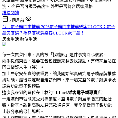
大廈扇
💨 風量是否足夠、🤫DC直流安靜馬達、🧼 是否可拆
洗、📏 是否可調整高度'✨ 外型是否符合居家風格
繼續閱讀
3個月前
台北電子鎖門市推薦 2026電子鎖門市推薦樂客ULOCK：電子
鎖怎麼選？為甚麼我選樂客ULOCK電子鎖！
居家生活
數位生活
每一次買菜回來，真的被「找鑰匙」這件事搞到心很累。
兩手提滿東西、還要在包包裡翻來翻去找鑰匙，有時甚至站在
門口懷疑人生（笑）。
加上居家安全真的很重要，讓我開始認真研究電子鎖品牌推薦
與功能，最後決定親自走訪門市，來一場完整的電子鎖選購及
遠端功能電子鎖體驗
這次我來到的是位在士林的"
ULock樂客電子鎖專賣店
"
一走進門市就能感受到專業度，整排電子鎖展示牆真的超壯
觀，從基本款到高階AI智慧款通通有，完全是做電子鎖功能
比較分享的最佳場所。
店內空間明亮，電子鎖依品牌與功能整齊排列，包含指紋、密