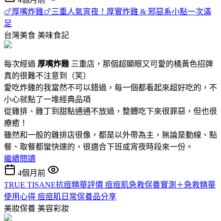
🍗厚嘴炸雞🍗三重人氣宵夜！厚實炸雞 & 邪惡系小點一次滿
足
台灣美食
美味食記
每次經過
厚嘴炸雞
三重店，那個超顯眼又可愛的橘黃色招牌
真的很難不注意到（笑）
愛吃炸雞的我當然不可以錯過，每一個都看起來超好吃的，不
小心就點了一堆經典品項
從雞排、雞丁到甜點通通不放過，整體吃下來很罪惡，但也很
療癒！
雖然和一般的雞排店很像，都是以外帶為主，無論是動線、點
餐、取餐都蠻快速的，很適合下班或宵夜時段來一份。
繼續閱讀
4個月前
TRUE TISANE抗痘精華評價 痘痘肌急救保養實測＋急救精華
使用心得 痘痘肌日常保養品分享
美妝保養
美容彩妝