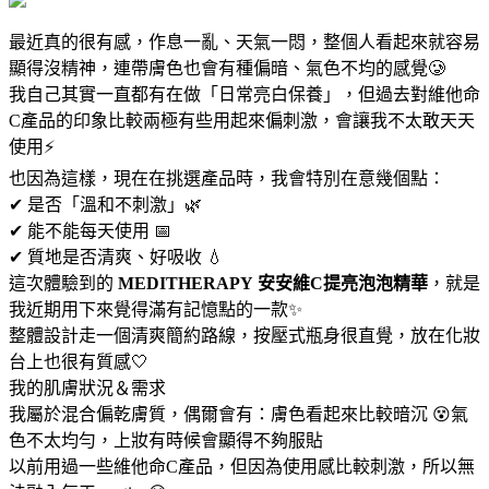
最近真的很有感，作息一亂、天氣一悶，整個人看起來就容易
顯得沒精神，連帶膚色也會有種偏暗、氣色不均的感覺🥲
我自己其實一直都有在做「日常亮白保養」，但過去對維他命
C產品的印象比較兩極有些用起來偏刺激，會讓我不太敢天天
使用⚡️
也因為這樣，現在在挑選產品時，我會特別在意幾個點：
✔ 是否「溫和不刺激」🌿
✔ 能不能每天使用 📅
✔ 質地是否清爽、好吸收 💧
這次體驗到的
MEDITHERAPY
安安維C提亮泡泡精華
，就是
我近期用下來覺得滿有記憶點的一款✨
整體設計走一個清爽簡約路線，按壓式瓶身很直覺，放在化妝
台上也很有質感🤍
我的肌膚狀況＆需求
我屬於混合偏乾膚質，偶爾會有：膚色看起來比較暗沉 😵氣
色不太均勻，上妝有時候會顯得不夠服貼
以前用過一些維他命C產品，但因為使用感比較刺激，所以無