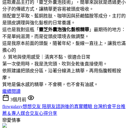
這款產品主打的「靈芝外囊泡技術」，簡單來說就是透過更小
分子的傳遞方式，讓精華更容易被頭皮吸收。
搭配靈芝萃取、藍銅胜肽、咖啡因與菸鹼醯胺等成分，主打的
是頭皮調理與強化髮根的日常養護。
這也是我對這瓶「
靈芝外囊泡強化髮根精華
」最期待的地方：
不是單純滋潤，而是從頭皮環境去做調整。
這是我原本前面的頭髮，隨著年紀，髮線一直往上，讓我也滿
擔心的
💧 質地與使用感受｜清爽不黏、很適合日常
第一次使用時，我是洗完頭、吹到全乾後直接使用。
依照建議把頭皮分區，沿著分線滴上精華，再用指腹輕輕按
摩。
質地是偏水感的精華，不會稠，也不會有油感。
繼續閱讀
3個月前
flowgalaxy想想交友 陪朋友諮詢後的真實體驗 台灣約會平台推
薦＆專人媒合交友心得分享
戀愛情事