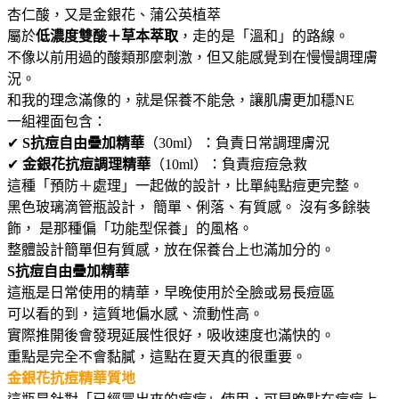
杏仁酸，又是金銀花、蒲公英植萃
屬於
低濃度雙酸＋草本萃取
，走的是「溫和」的路線。
不像以前用過的酸類那麼刺激，但又能感覺到在慢慢調理膚
況。
和我的理念滿像的，就是保養不能急，讓肌膚更加穩NE
一組裡面包含：
✔
S抗痘自由疊加精華
（30ml）：負責日常調理膚況
✔
金銀花抗痘調理精華
（10ml）：負責痘痘急救
這種「預防＋處理」一起做的設計，比單純點痘更完整。
黑色玻璃滴管瓶設計， 簡單、俐落、有質感。 沒有多餘裝
飾， 是那種偏「功能型保養」的風格。
整體設計簡單但有質感，放在保養台上也滿加分的。
S抗痘自由疊加精華
這瓶是日常使用的精華，早晚使用於全臉或易長痘區
可以看的到，這質地偏水感、流動性高。
實際推開後會發現延展性很好，吸收速度也滿快的。
重點是完全不會黏膩，這點在夏天真的很重要。
金銀花抗痘精華質地