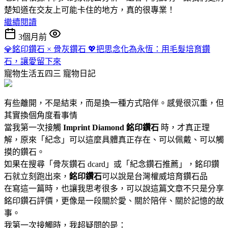
楚知道在交友上可能卡住的地方，真的很專業！
繼續閱讀
3個月前
💎銘印鑽石 × 骨灰鑽石 💖把思念化為永恆：用毛髮培育鑽
石，讓愛留下來
寵物生活五四三
寵物日記
有些離開，不是結束，而是換一種方式陪伴。感覺很沉重，但
其實換個角度看事情
當我第一次接觸
Imprint Diamond 銘印鑽石
時，才真正理
解，原來「紀念」可以這麼具體真正存在、可以佩戴、可以觸
摸的鑽石。
如果在搜尋「骨灰鑽石 dcard」或「紀念鑽石推薦」，銘印鑽
石就立刻跑出來，
銘印鑽石
可以說是台灣權威培育鑽石品
在寫這一篇時，也讓我思考很多，可以說這篇文章不只是分享
銘印鑽石評價，更像是一段關於愛、關於陪伴、關於記憶的故
事。
我第一次接觸時，我超疑問的是：