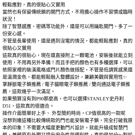
輕鬆應對，真的很貼心又實用
當然也有保留傳統鎖的開門方式，不用擔心操作不習慣或臨時
狀況！
除了智慧感應、密碼等功能外，還是可以用鑰匙開門，多了一
份安心感。
不管是長輩使用，還是遇到沒電的情況，都能輕鬆應對，真的
很貼心又實用
這款真的很貼心，現在還直接附上一顆電池，安裝後就能立刻
使用，不用再另外準備！而且手把的顏色也有多種選擇，可以
依照家裡的裝潢風格或門片顏色做搭配，不管是低調質感黑還
是溫潤金色，都能輕鬆融入整體設計，兼顧美觀與實用性✨
掌靜脈電子鎖推薦 / 電子貓眼電子鎖推薦 / 雙向通話電子鎖推
薦，這款幾乎一次滿足。
如果預算沒有到P90那麼高，也可以選擇STANLEY史丹利
D51，這款真的很適合。
操作介面簡單好上手、 外型簡約時尚，CP值很高的一款呢
沒想到連這種比較傳統款的門也能安裝電子鎖，完全打破我原
本的印象！不需要大幅度更動門片設計，就能升級成智慧門
鎖，兼顧原有外觀又提升安全性與便利性，真的很加分～對於