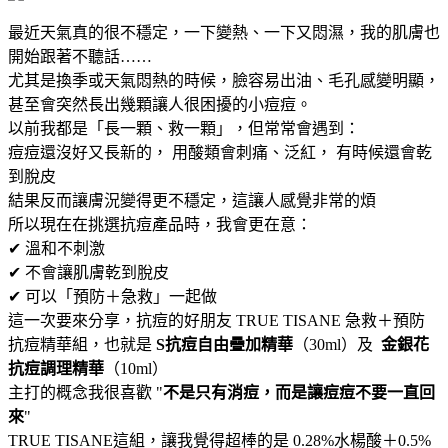
最近天氣真的很不穩定，一下變熱、一下又悶濕，我的肌膚也
開始跟著不聽話……
尤其是換季或天氣悶熱的時候，臉容易出油、毛孔感變明顯，
甚至會突然長出幾顆讓人很困擾的小痘痘。
以前我都是「長一顆、救一顆」，但常常會遇到：
痘痘還沒好又長新的， 用酸類會刺痛、泛紅， 有時候還會乾
到脫皮
結果反而讓膚況變得更不穩定，這讓人感覺非常的煩
所以現在在挑選抗痘產品時，我會更在意：
✔ 溫和不刺激
✔ 不會讓肌膚乾到脫皮
✔ 可以「預防＋急救」一起做
這一次要來分享，抗痘的好朋友 TRUE TISANE 急救＋預防
抗痘精華組，也就是
S抗痘自由疊加精華
（30ml）及
金銀花
抗痘調理精華
（10ml）
主打的概念我很喜歡 "
不是只有消痘，而是讓痘痘不要一直回
來
"
TRUE TISANE這組，讓我覺得超棒的是 0.28%水楊酸＋0.5%