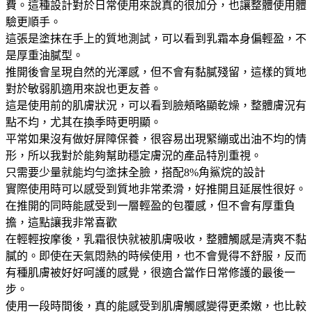
費。這種設計對於日常使用來說真的很加分，也讓整體使用體
驗更順手。
這張是塗抹在手上的質地測試，可以看到乳霜本身偏輕盈，不
是厚重油膩型。
推開後會呈現自然的光澤感，但不會有黏膩殘留，這樣的質地
對於敏弱肌適用來說也更友善。
這是使用前的肌膚狀況，可以看到臉頰略顯乾燥，整體膚況有
點不均，尤其在換季時更明顯。
平常如果沒有做好屏障保養，很容易出現緊繃或出油不均的情
形，所以我對於能夠幫助穩定膚況的產品特別重視。
只需要少量就能均勻塗抹全臉，搭配8%角鯊烷的設計
實際使用時可以感受到質地非常柔滑，好推開且延展性很好。
在推開的同時能感受到一層輕盈的包覆感，但不會有厚重負
擔，這點讓我非常喜歡
在輕輕按摩後，乳霜很快就被肌膚吸收，整體觸感是清爽不黏
膩的。即使在天氣悶熱的時候使用，也不會覺得不舒服，反而
有種肌膚被好好呵護的感覺，很適合當作日常修護的最後一
步。
使用一段時間後，真的能感受到肌膚觸感變得更柔嫩，也比較