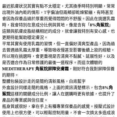
最近肌膚狀況其實有點不太穩定，尤其換季時特別明顯，常常
出現外油內乾的情形，T字偏油但兩頰卻乾燥緊繃，有時甚至
會因為保養品過於厚重而覺得悶悶的不舒服。因此在挑選乳霜
時，我會特別在意成分比例與質地，像是含有「
8%角鯊烷
」
這類與肌膚皮脂結構相近的成分，就會讓我特別有安心感，也
更期待能幫助穩定膚況。
平常其實有使用乳霜的習慣，但一直偏好清爽型產品，因為過
去曾遇過乳霜太厚重，導致吸收慢甚至影響後續上妝的經驗。
所以現在挑選時，會更重視是否清爽不黏膩、延展性好，以及
是否適合作為日常修護的最後一道程序。而這次體驗的
MEDITHERAPY 角鯊烷屏障安膚霜
，剛好符合我對屏障保養
的期待。
整體包裝設計走的是簡約清新風格，白底藍字
外盒設計同樣走簡約風格，上面的資訊清楚標示，包含
8%角
鯊烷
這樣的關鍵成分比例，讓人在選購時更有依據，也提升了
產品的專業感與信任度。
瓶身質感很好，拿在手上有種專業保養品的感覺。按壓式設計
使用上也很方便，可以輕鬆控制用量，不會一次擠太多造成浪