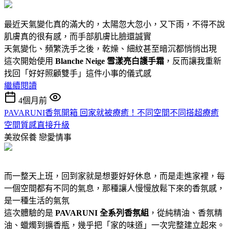
最近天氣變化真的滿大的，太陽忽大忽小，又下雨，不得不說
肌膚真的很有感，而手部肌膚比臉還誠實
天氣變化、頻繁洗手之後，乾燥、細紋甚至暗沉都悄悄出現
這次開始使用
Blanche Neige
雪漾亮白護手霜
，反而讓我重新
找回「好好照顧雙手」這件小事的儀式感
繼續閱讀
4個月前
PAVARUNI香氛開箱 回家就被療癒！不同空間不同搭超療癒
空間質感直接升級
美妝保養
戀愛情事
而一整天上班，回到家就是想要好好休息，而是走進家裡，每
一個空間都有不同的氣息，那種讓人慢慢放鬆下來的香氛感，
是一種生活的氣氛
這次體驗的是
PAVARUNI 全系列香氛組
，從純精油、香氛精
油、蠟燭到擴香瓶，幾乎把「家的味道」一次完整建立起來。