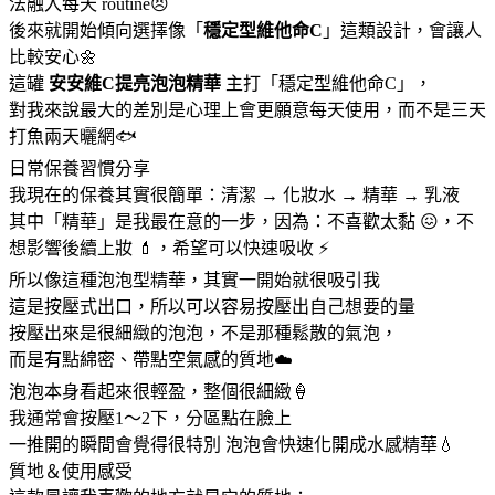
法融入每天 routine😣
後來就開始傾向選擇像「
穩定型維他命C
」這類設計，會讓人
比較安心🌼
這罐
安安維C提亮泡泡精華
主打「穩定型維他命C」，
對我來說最大的差別是心理上會更願意每天使用，而不是三天
打魚兩天曬網🐟
日常保養習慣分享
我現在的保養其實很簡單：清潔 → 化妝水 → 精華 → 乳液
其中「精華」是我最在意的一步，因為：不喜歡太黏 😖，不
想影響後續上妝 💄，希望可以快速吸收 ⚡️
所以像這種泡泡型精華，其實一開始就很吸引我
這是按壓式出口，所以可以容易按壓出自己想要的量
按壓出來是很細緻的泡泡，不是那種鬆散的氣泡，
而是有點綿密、帶點空氣感的質地☁️
泡泡本身看起來很輕盈，整個很細緻🍦
我通常會按壓1～2下，分區點在臉上
一推開的瞬間會覺得很特別 泡泡會快速化開成水感精華💧
質地＆使用感受