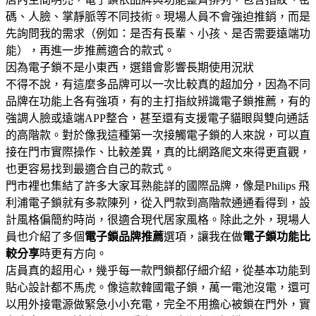
碼、人臉、掌靜脈等不同技術。現場人員不會強迫推銷，而是
先詢問我的需求（例如：是否有長輩、小孩、是否需要遠端功
能），再進一步推薦適合的款式。
因為電子鎖不是小東西，選錯會影響長期使用況狀
不得不說，有這麼多品牌可以一次比較真的超加分，因為不同
品牌在功能上各有強項，有的主打指紋辨識電子鎖推薦，有的
強調人臉或遠端APP整合，甚至還有支援電子貓眼與雙向通話
的高階款。對於像我這種第一次接觸電子鎖的人來說，可以直
接在門市實際操作、比較差異，真的比網路爬文來得更直觀，
也更容易找到最適合自己的款式。
門市裡也集結了許多大家耳熟能詳的國際品牌，像是Philips 飛
利浦電子鎖就有多款陳列，從入門款到高階款通通看得到，設
計風格偏簡約時尚，很適合現代居家風格。除此之外，現場人
員也介紹了多個
電子鎖品牌推薦
選項，讓我在做
電子鎖功能比
較分享
時更有方向。
店員真的超用心，幾乎每一款門鎖都仔細介紹，從基本功能到
貼心設計都不馬虎。像這款韓國電子鎖，萬一電池沒電，還可
以用外接電源做緊急小小充電，完全不用擔心被鎖在門外，實