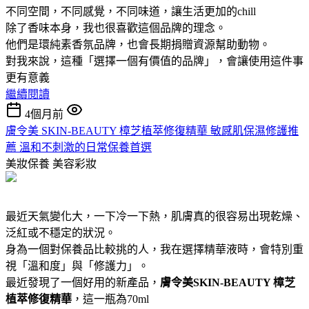
不同空間，不同感覺，不同味道，讓生活更加的chill
除了香味本身，我也很喜歡這個品牌的理念。
他們是環純素香氛品牌，也會長期捐贈資源幫助動物。
對我來說，這種「選擇一個有價值的品牌」，會讓使用這件事
更有意義
繼續閱讀
4個月前
膚令美 SKIN-BEAUTY 樟芝植萃修復精華 敏感肌保濕修護推
薦 溫和不刺激的日常保養首選
美妝保養
美容彩妝
最近天氣變化大，一下冷一下熱，肌膚真的很容易出現乾燥、
泛紅或不穩定的狀況。
身為一個對保養品比較挑的人，我在選擇精華液時，會特別重
視「溫和度」與「修護力」。
最近發現了一個好用的新產品，
膚令美SKIN-BEAUTY 樟芝
植萃修復精華
，這一瓶為70ml