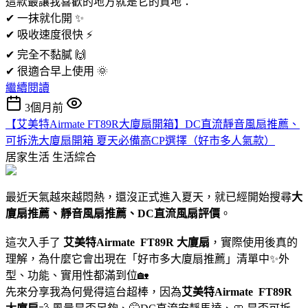
這款最讓我喜歡的地方就是它的質地：
✔ 一抹就化開 ✨
✔ 吸收速度很快 ⚡️
✔ 完全不黏膩 🙌
✔ 很適合早上使用 🌞
繼續閱讀
3個月前
【艾美特Airmate FT89R大廈扇開箱】DC直流靜音風扇推薦、
可拆洗大廈扇開箱 夏天必備高CP選擇（好市多人氣款）
居家生活
生活綜合
最近天氣越來越悶熱，還沒正式進入夏天，就已經開始搜尋
大
廈扇推薦、靜音風扇推薦、DC直流風扇評價
。
這次入手了
艾美特Airmate
FT89R 大廈扇
，實際使用後真的
理解，為什麼它會出現在「好市多大廈扇推薦」清單中✨外
型、功能、實用性都滿到位🏡
先來分享我為何覺得這台超棒，因為
艾美特Airmate
FT89R