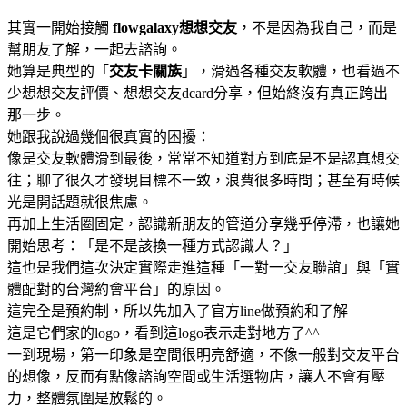
其實一開始接觸
flowgalaxy想想交友
，不是因為我自己，而是
幫朋友了解，一起去諮詢。
她算是典型的「
交友卡關族
」，滑過各種交友軟體，也看過不
少想想交友評價、想想交友dcard分享，但始終沒有真正跨出
那一步。
她跟我說過幾個很真實的困擾：
像是交友軟體滑到最後，常常不知道對方到底是不是認真想交
往；聊了很久才發現目標不一致，浪費很多時間；甚至有時候
光是開話題就很焦慮。
再加上生活圈固定，認識新朋友的管道分享幾乎停滯，也讓她
開始思考：「是不是該換一種方式認識人？」
這也是我們這次決定實際走進這種「一對一交友聯誼」與「實
體配對的台灣約會平台」的原因。
這完全是預約制，所以先加入了官方line做預約和了解
這是它們家的logo，看到這logo表示走對地方了^^
一到現場，第一印象是空間很明亮舒適，不像一般對交友平台
的想像，反而有點像諮詢空間或生活選物店，讓人不會有壓
力，整體氛圍是放鬆的。