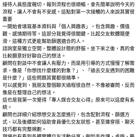
接待人員態度親切，報到流程也很順暢，會先簡單說明今天的
流程，讓人不會有不安感。這點對第一次接觸的人來說其實很
重要
一開始會填寫基本資料與「個人興趣表」，包含興趣、價值
觀、感情期待等。這部分我覺得很關鍵，比起交友軟體隨便
滑，這種方式更能幫助篩選適合的人。
諮詢室是獨立空間，整體設計簡約舒服。坐下來之後，真的會
比較願意好好聊自己的想法。
顧問在對談中不會讓人有壓力，而是用引導的方式慢慢了解需
求，像是「你想找什麼樣的對象？」、「過去交友遇到的困難
是什麼？」這些問題其實都很精準。
可以感覺到，我朋友整個聊天過程很自然，不像被審問，反而
像是在整理自己的想法。
這也是我第一次覺得「專人媒合交友心得」原來可以這麼有系
統。
顧問也詳細介紹想想交友怎麼進行，包含配對流程、篩選方
式、以及後續如何協助會員優化交友狀態，甚至連穿搭、聊天
技巧都有完整規劃。
現場也有看到各種實體交友活動分享，例如手作課、桌遊、藝