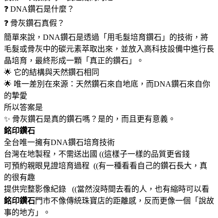
❓ DNA鑽石是什麼？
❓ 骨灰鑽石真假？
簡單來說，DNA鑽石是透過「用毛髮培育鑽石」的技術，將
毛髮或骨灰中的碳元素萃取出來，並放入高科技設備中進行長
晶培育，最終形成一顆「真正的鑽石」。
🌟 它的結構與天然鑽石相同
🌟 唯一差別在來源：天然鑽石來自地底，而DNA鑽石來自你
的摯愛
所以答案是
✨ 骨灰鑽石是真的鑽石嗎？是的，而且更有意義。
銘印鑽石
全台唯一擁有DNA鑽石培育技術
台灣在地製程，不需送出國 ((這樣子一樣的品質更省錢
可預約親眼見證培育過程 ((有一種看看自己的鑽石長大，真
的很有趣
提供完整影像紀錄 ((當然沒時間去看的人，也有縮時可以看
銘印鑽石
門市不像傳統珠寶店的距離感，反而更像一個「說故
事的地方」。