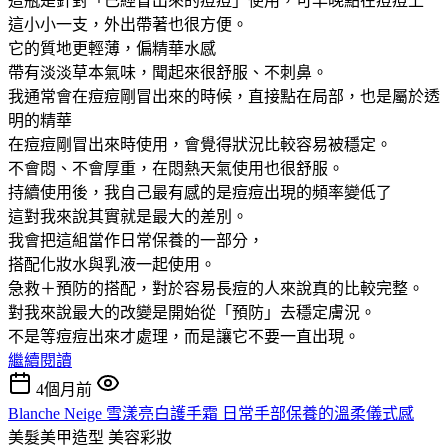
這瓶是針對「已經冒出來的痘痘」使用，可早晚點在痘痘上
這小小一支，外出帶著也很方便。
它的質地更輕薄，偏精華水感
帶有淡淡草本氣味，聞起來很舒服、不刺鼻。
我通常會在痘痘剛冒出來的時候，直接點在局部，也是屬於透
明的精華
在痘痘剛冒出來時使用，會覺得狀況比較容易被穩定。
不會悶、不會厚重，在悶熱天氣使用也很舒服。
持續使用後，我自己最有感的是痘痘出現的頻率變低了
這對我來說其實就是最大的差別。
我會把這組當作日常保養的一部分，
搭配化妝水與乳液一起使用。
急救＋預防的搭配，對於容易長痘的人來說真的比較完整。
對我來說最大的改變是開始從「預防」去穩定膚況。
不是等痘痘出來才處理，而是讓它不要一直出現。
繼續閱讀
4個月前
Blanche Neige 雪漾亮白護手霜 日常手部保養的溫柔儀式感
美髮美甲造型
美容彩妝