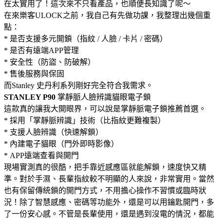
在太實用了！這次來不只看產品，也順便長知識了呢～
在來樂客ULOCK之前，我自己有先做功課，我整理出幾個重
點：
* 是否支援多元開鎖（指紋 / 人臉 / 卡片 / 密碼）
* 是否有遠端APP管理
* 安全性（防盜、防破解）
* 售後服務與保固
而Stanley 史丹利系列剛好完全符合我需求。
STANLEY P90
掌靜脈人臉辨識貓眼電子鎖
這款真的讓我大開眼界，可以說是掌靜脈電子鎖推薦首選。
* 採用「掌靜脈辨識」技術（比指紋更難複製）
* 支援人臉辨識（快速解鎖）
* 內建電子貓眼（門外即時影像）
* APP遠端查看與開門
現場實測真的很酷，把手靠近感應區就能解鎖，速度快又精
準。對於手濕、長輩指紋較不明顯的人來說，非常實用。當然
也有保留傳統鎖的開門方式，不用擔心操作不習慣或臨時狀
況！除了智慧感應、密碼等功能外，還是可以用鑰匙開門，多
了一份安心感。不管是長輩使用，還是遇到沒電的情況，都能