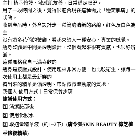
主打 植萃修護、敏感肌友善、日常穩定膚況，
用了一段時間之後，覺得很適合現在這種需要「穩定肌膚」的
狀態。
收到產品時，外盒設計走一種簡約清新的路線，紅色及白色為
主
沒有過多花俏的裝飾，看起來給人一種安心、專業的感覺。
瓶身整體是中間是透明設計，整個看起來很有質感，也很好辨
識。
這種風格我自己滿喜歡的
瓶身是按壓式設計，使用起來非常方便，也比較衛生，讓每一
次使用上都是最新鮮的
擠出來的精華是偏透明、帶點微微流動感的質地。
我個人 使用方式｜日常保養步驟
建議使用方式：
1️⃣ 清潔臉部後
2️⃣ 使用化妝水
3️⃣ 取適量精華液（約1~2下）(
膚令美SKIN-BEAUTY 樟芝植
萃修復精華
)