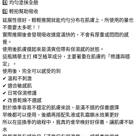
4️⃣ 均勻塗抹全臉
5️⃣ 輕拍幫助吸收
延展性很好，輕輕推開就能均勻分布在肌膚上，所使用的量也
不需要太多呢！！
實際推開後會發現吸收速度滿快的，不會有厚重或悶悶的感
覺。
使用後肌膚摸起來是清爽但帶有保濕感的狀態。
這瓶精華主打 樟芝植萃成分，主要著重在肌膚的「修護與穩
定」。
使用後，完全可以感受的到
✔ 溫和不刺激
✔ 適合敏感肌
✔ 日常保濕修護
✔ 改善乾燥不適感
對於換季容易不穩定的肌膚來說，是滿不錯的保養選擇
早晚都可以使用，後續再搭配乳液或乳霜鎖水效果更好
所以在這換季的過程中，我真的會早晚好好保養，讓肌膚不缺
水