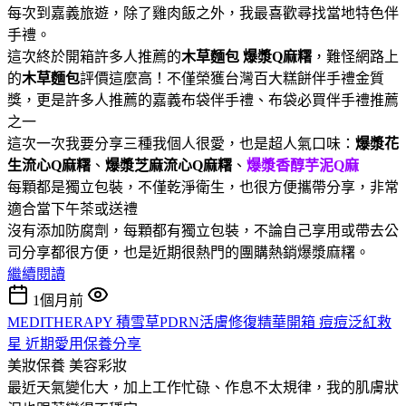
每次到嘉義旅遊，除了雞肉飯之外，我最喜歡尋找當地特色伴
手禮。
這次終於開箱許多人推薦的
木草麵包
爆漿Q麻糬
，難怪網路上
的
木草麵包
評價這麼高！不僅榮獲台灣百大糕餅伴手禮金質
獎，更是許多人推薦的嘉義布袋伴手禮、布袋必買伴手禮推薦
之一
這次一次我要分享三種我個人很愛，也是超人氣口味：
爆漿花
生流心Q麻糬
、
爆漿芝麻流心Q麻糬
、
爆漿香醇芋泥Q麻
每顆都是獨立包裝，不僅乾淨衛生，也很方便攜帶分享，非常
適合當下午茶或送禮
沒有添加防腐劑，每顆都有獨立包裝，不論自己享用或帶去公
司分享都很方便，也是近期很熱門的團購熱銷爆漿麻糬。
繼續閱讀
1個月前
MEDITHERAPY 積雪草PDRN活膚修復精華開箱 痘痘泛紅救
星 近期愛用保養分享
美妝保養
美容彩妝
最近天氣變化大，加上工作忙碌、作息不太規律，我的肌膚狀