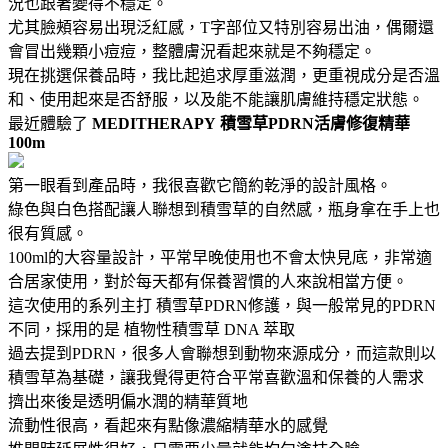
況也跟著變得不穩定。
尤其臉頰容易出現泛紅感，T字部位又特別容易出油，偶爾還
會冒出幾顆小痘痘，整體膚況看起來就是不夠穩定。
現在挑選保養品時，我比起追求厚重滋潤，更重視成分是否溫
和、使用起來是否舒服，以及能不能讓肌膚維持穩定狀態。
最近體驗了
MEDITHERAPY
積雪草PDRN活膚修復精華
100m
第一眼看到產品時，我很喜歡它簡約乾淨的設計風格。
綠色與白色搭配讓人聯想到積雪草的自然感，瓶身拿在手上也
很有質感。
100ml的大容量設計，平常早晚使用也不會太快見底，非常適
合居家使用，對於每天都有保養習慣的人來說相當方便。
這次使用的系列主打 積雪草PDRN修護，與一般常見的PDRN
不同，採用的是 植物性積雪草 DNA 萃取
過去提到PDRN，很多人會聯想到動物來源成分，而這款則以
積雪草為基礎，讓我覺得更符合平常喜歡溫和保養的人需求
擠出來後是透明偏水潤的精華質地
流動性很高，看起來有點像濃縮精華水的感覺