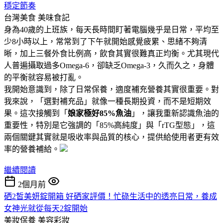
穩定節奏
台灣美食
美味食記
身為40歲的上班族，每天長時間盯著電腦幾乎是日常，平均至
少8小時以上，常常到了下午就開始感覺疲累、思緒不夠清
晰，加上三餐外食比例高，飲食其實很難真正均衡。尤其現代
人普遍攝取過多Omega-6，卻缺乏Omega-3，久而久之，身體
的平衡就容易被打亂。
我開始意識到，除了日常保養，適度補充營養其實很重要。對
我來說，「選對補充品」就像一種長期投資，而不是短期效
果。這次接觸到「
娘家極好85%魚油
」，讓我重新認識魚油的
重要性，特別是它強調的「85%高純度」與「rTG型態」，這
兩個關鍵其實就是吸收率與品質的核心，提供給使用者更有效
率的營養補給。
繼續閱讀
2個月前
硒2皙美妍錠開箱 好硒家評價！忙碌生活中的透亮日常，養成
女神光就從每天2錠開始
美妝保養
美容彩妝