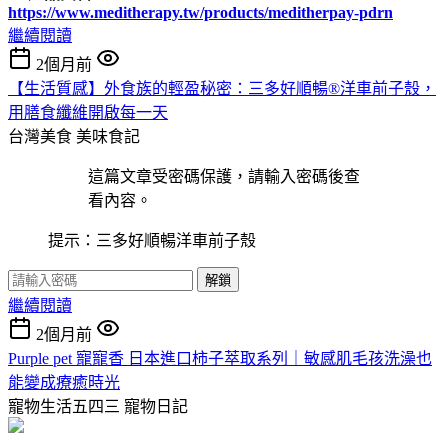
https://www.meditherapy.tw/products/meditherpay-pdrn
繼續閱讀
2個月前
【生活質感】外食族的輕盈秘密：三多好順暢®洋車前子殼，
用膳食纖維開啟每一天
台灣美食
美味食記
這篇文章受密碼保護，請輸入密碼後查
看內容。
提示：三多好順暢洋車前子殼
解鎖
繼續閱讀
2個月前
Purple pet 寵寵香 日本進口柿子萃取系列｜敏感肌毛孩洗澡也
能變成療癒時光
寵物生活五四三
寵物日記