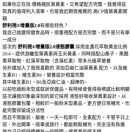
如果你正在找 價格親民葉黃素，又希望配方完整，我覺得這
款真的值得列入清單，也是我近期很推薦的 高CP值葉黃素開
箱
舒利視®增量版2.0
有哪些特色？
我自己挑選保健食品時，很重視配方是否完整，而不是只有單
一成分
這次的
舒利視®增量版2.0液態膠囊
採用金盞花萃取黃金比例
20:4，提供游離型葉黃素與玉米黃素，同時搭配山桑子、黑醋
栗萃取物、紅藻萃取物（含藻紅素）等多元植萃營養
另外還加入了我很喜歡的 添加亞麻仁油葉黃素 配方，以及維
生素B1、維生素B6，營養設計相當完整
其中維生素B1、B6及亞麻仁油，超棒的~
以前吃過粉末型或錠狀保健品，有時候會覺得吞嚥感比較明顯
這次讓我印象最深刻的是它採用 液態好吸收葉黃素設計，以
液態膠囊包覆，相較於一般粉末型產品，更方便日常補充，也
能完整保留成分活性
而且不限飯前、飯後，一天一粒即可，全素配方，不管平日上
班、外出開車、搭車或旅行，都能輕鬆補充，完全沒有負擔
我自己已經持續補充一段時間，感覺真的很不錯