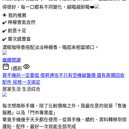
得很好，每一口都有不同變化，越喝越耐喝❤️
🌟 我的推薦
✔️ 檸檬香氣自然
✔️ 創意十足
✔️ 層次感豐富
濃郁咖啡香搭配淡淡檸檬香，喝起來相當順口。
繼續閱讀
1週前
買手機前一定要逛 傑昇通信不只有空機破盤價 還有高價回收
配件 保修一次搞定
居家生活
生活綜合
每次想換新手機，除了比較價格之外，我最在意的就是「售後
服務」以及「門市專業度」
畢竟手機幾乎天天都在使用，從買手機、續約、資料轉移到保
護貼、配件，最好一次就能全部完成