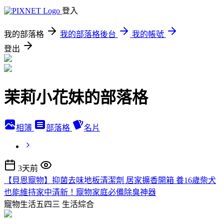
登入
我的部落格
我的部落格後台
我的帳號
登出
茉莉小花妹的部落格
相簿
部落格
名片
3天前
【貝恩寵物】抑菌去味地板清潔劑 居家擴香開箱 養16歲柴犬
也能維持家中清新！寵物家庭必備除臭神器
寵物生活五四三
生活綜合