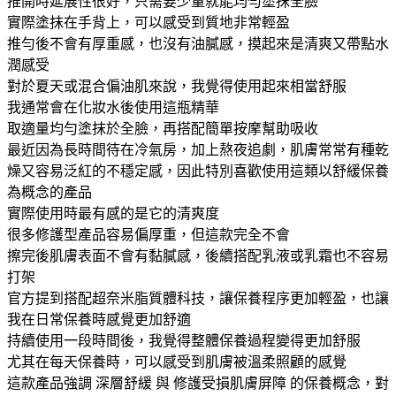
推開時延展性很好，只需要少量就能均勻塗抹全臉
實際塗抹在手背上，可以感受到質地非常輕盈
推勻後不會有厚重感，也沒有油膩感，摸起來是清爽又帶點水
潤感受
對於夏天或混合偏油肌來說，我覺得使用起來相當舒服
我通常會在化妝水後使用這瓶精華
取適量均勻塗抹於全臉，再搭配簡單按摩幫助吸收
最近因為長時間待在冷氣房，加上熬夜追劇，肌膚常常有種乾
燥又容易泛紅的不穩定感，因此特別喜歡使用這類以舒緩保養
為概念的產品
實際使用時最有感的是它的清爽度
很多修護型產品容易偏厚重，但這款完全不會
擦完後肌膚表面不會有黏膩感，後續搭配乳液或乳霜也不容易
打架
官方提到搭配超奈米脂質體科技，讓保養程序更加輕盈，也讓
我在日常保養時感覺更加舒適
持續使用一段時間後，我覺得整體保養過程變得更加舒服
尤其在每天保養時，可以感受到肌膚被溫柔照顧的感覺
這款產品強調 深層舒緩 與 修護受損肌膚屏障 的保養概念，對