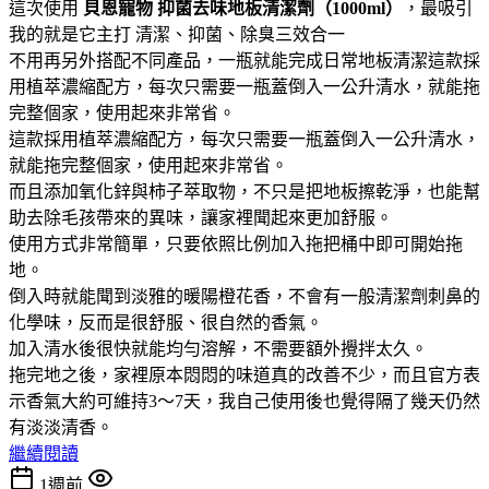
這次使用
貝恩寵物
抑菌去味地板清潔劑（1000ml）
，最吸引
我的就是它主打 清潔、抑菌、除臭三效合一
不用再另外搭配不同產品，一瓶就能完成日常地板清潔這款採
用植萃濃縮配方，每次只需要一瓶蓋倒入一公升清水，就能拖
完整個家，使用起來非常省。
這款採用植萃濃縮配方，每次只需要一瓶蓋倒入一公升清水，
就能拖完整個家，使用起來非常省。
而且添加氧化鋅與柿子萃取物，不只是把地板擦乾淨，也能幫
助去除毛孩帶來的異味，讓家裡聞起來更加舒服。
使用方式非常簡單，只要依照比例加入拖把桶中即可開始拖
地。
倒入時就能聞到淡雅的暖陽橙花香，不會有一般清潔劑刺鼻的
化學味，反而是很舒服、很自然的香氣。
加入清水後很快就能均勻溶解，不需要額外攪拌太久。
拖完地之後，家裡原本悶悶的味道真的改善不少，而且官方表
示香氣大約可維持3～7天，我自己使用後也覺得隔了幾天仍然
有淡淡清香。
繼續閱讀
1週前