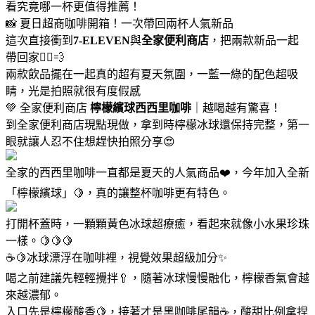
看究竟哪一杯更值得推薦！
📸 夏日超商咖啡開箱！一次帶回兩杯人氣新品
這次直接衝到
7-ELEVEN
與
全家便利商店
，把兩款新品一起
帶回家🏃‍♀️💨
兩款飲品擺在一起真的超有夏天氛圍，一藍一綠的配色超吸
睛，光是拍照就很有度假感
💚 全家便利商店
檸檬繽球西西里咖啡
｜越喝越有驚喜！
到全家便利商店現點現做，拿到時檸檬冰球還保持完整，第一
眼就讓人忍不住想趕快拍照分享😍
全家的西西里咖啡一直都是夏天的人氣商品❤️，今年加入全新
「檸檬繽球」🍋，真的讓整杯咖啡更有特色。
打開杯蓋時，一顆顆黃色冰球超療癒，看起來就像小水果珍珠
一樣。🍋🍋🍋
☕🍋冰球漂浮在咖啡裡，視覺效果超級加分✨
喝之前建議先輕輕攪拌🥄，隨著冰球慢慢融化，檸檬香氣會越
來越濃郁。
入口先是檸檬酸香🍋，接著才是黑咖啡尾韻☕，酸甜比例拿捏