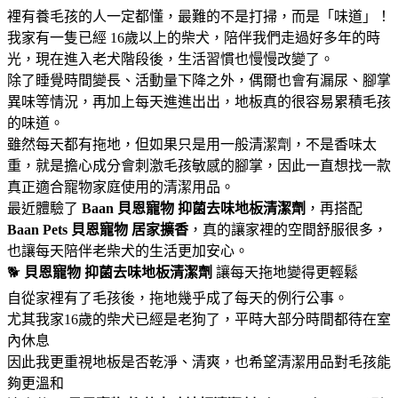
裡有養毛孩的人一定都懂，最難的不是打掃，而是「味道」！
我家有一隻已經 16歲以上的柴犬，陪伴我們走過好多年的時
光，現在進入老犬階段後，生活習慣也慢慢改變了。
除了睡覺時間變長、活動量下降之外，偶爾也會有漏尿、腳掌
異味等情況，再加上每天進進出出，地板真的很容易累積毛孩
的味道。
雖然每天都有拖地，但如果只是用一般清潔劑，不是香味太
重，就是擔心成分會刺激毛孩敏感的腳掌，因此一直想找一款
真正適合寵物家庭使用的清潔用品。
最近體驗了
Baan 貝恩寵物
抑菌去味地板清潔劑
，再搭配
Baan Pets 貝恩寵物
居家擴香
，真的讓家裡的空間舒服很多，
也讓每天陪伴老柴犬的生活更加安心。
🐕
貝恩寵物
抑菌去味地板清潔劑
讓每天拖地變得更輕鬆
自從家裡有了毛孩後，拖地幾乎成了每天的例行公事。
尤其我家16歲的柴犬已經是老狗了，平時大部分時間都待在室
內休息
因此我更重視地板是否乾淨、清爽，也希望清潔用品對毛孩能
夠更溫和