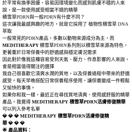
於平常有換季困擾、容易因環境變化而感到肌膚不穩的人來
說，是一款使用感受相當不錯的精華
積雪草PDRN與一般PDRN有什麼不同？
這次讓我最感興趣的地方，就是它採用了 植物性積雪草 DNA
萃取
一般常見的PDRN產品，多數以動物來源成分為主，而
MEDITHERAPY
積雪草PDRN系列則以積雪草來源為特色，
更著重於日常保養中的舒適感與穩定膚況需求
因此對於像我這種容易受到天氣、壓力、作息影響的人來說，
會是相當值得關注的選擇
我自己很喜歡它清爽水潤的質地，以及保養過程中帶來的舒適
感受。每天早晚搭配日常保養程序使用，讓保養變成一件輕鬆
又愉快的事情。
如果你和我一樣，最近正在尋找質地清爽、使用感舒服的精華
產品，我覺得
MEDITHERAPY
積雪草PDRN活膚修復精華
可以列入參考名單
💎 💎 💎 MEDITHERAPY
積雪草PDRN活膚修復精
華 💎 💎 💎
🌟 產品資料：