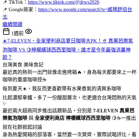
📌 TikTok：
https://www.tiktok.com/@drws2026
📌 Google商家：
https://www.google.com/search?q=威瑪舒培台
北
繼續閱讀
1週前
☀️7-ELEVEN、全家便利商店夏日咖啡大PK！🥤 真果芭樂氣
泡咖啡 VS 🍋檸檬繽球西西里咖啡，誰才是今年最強消暑神
飲？
台灣美食
美味食記
最近真的熱到一出門就像走進烤箱🔥，身為每天都要來上一杯
咖啡的重度咖啡控☕
每到夏天☀️，我反而更喜歡帶有水果香氣的清爽系咖啡
比起濃郁拿鐵，多了一份酸甜層次，也更適合台灣悶熱的天氣
✨
最近兩大超商同步推出話題新品，分別是
7-ELEVEN
真果芭
樂氣泡咖啡
與
全家便利商店
檸檬繽球西西里咖啡
🍋☕一推出
就在社群掀起討論
身為熱愛開箱的部落客，當然要一次買齊，實際試喝評比，看