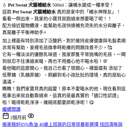
💧
Pet Sweat 犬貓補給水
500ml：讓補水變成一種享受！
這款
Pet Sweat 犬貓補給水
真的是家中的「補水神隊友」！
看看一倒出來，我家的小寶貝就跑過來想要喝了呢！！
配方接近寵物體液，能幫助毛孩快速補充流失的水分與離子，
真是離子平衡神助手⚡
加上裡面有特別添加了泛酸鈣，對於維持皮膚健康與毛髮柔順
非常有幫助，家裡毛孩換季時乾癢的問題改善不少。🥰
它有一種淡淡的優酪乳味道，我家那隻平常挑嘴的毛孩，一聞
到就忍不住湊過來喝，再也不用擔心他不喝水啦！💯
看他喝的這麼開心，我自己也看了很開心，裡面還有 添加了
低聚糖（乳糖蔗糖），照顧到毛小孩肚肚的環境，真的是貼心
滿滿。
瞧瞧！我們家寶貝真的超愛！原本不愛喝水的他，現在看到這
瓶拿出來就自動靠過來，這真的是最真實的「適口性認證」
啦！喝得乾乾淨淨，連碗底都要舔乾淨呢！😋
繼續閱讀
2個月前
娘家極好85%魚油 40歲上班族的日常保養新選擇 找回清晰與