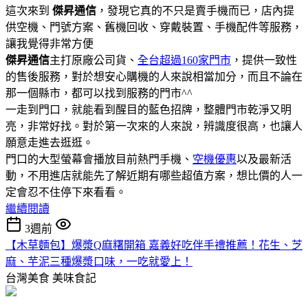
這次來到
傑昇通信
，發現它真的不只是賣手機而已，店內提
供空機、門號方案、舊機回收、穿戴裝置、手機配件等服務，
讓我覺得非常方便
傑昇通信
主打原廠公司貨、
全台超過160家門市
，提供一致性
的售後服務，對於想安心購機的人來說相當加分，而且不論在
那一個縣市，都可以找到服務的門市^^
一走到門口，就能看到醒目的藍色招牌，整體門市乾淨又明
亮，非常好找。對於第一次來的人來說，辨識度很高，也讓人
願意走進去逛逛。
門口的大型螢幕會播放目前熱門手機、
空機優惠
以及最新活
動，不用進店就能先了解近期有哪些超值方案，想比價的人一
定會忍不住停下來看看。
繼續閱讀
3週前
【木草麵包】爆漿Q麻糬開箱 嘉義好吃伴手禮推薦！花生、芝
麻、芋泥三種爆漿口味，一吃就愛上！
台灣美食
美味食記