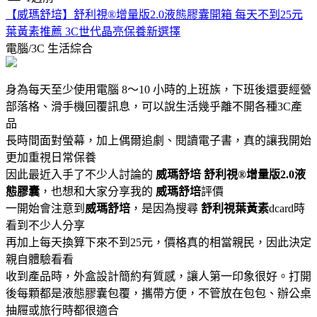
【威瑪舒培】舒利視®增量版2.0液態膠囊開箱 每天不到25元
葉黃素推薦 3C世代晶亮保養新選擇
電腦/3C
生活綜合
身為每天至少使用電腦 8～10 小時的上班族，下班後還要經營
部落格、滑手機回覆訊息，可以說生活幾乎離不開各種3C產
品
長時間面對螢幕，加上偶爾追劇、閱讀電子書，真的讓我開始
更加重視日常保養
因此最近入手了不少人討論的
威瑪舒培
舒利視®增量版2.0液
態膠囊
，也想和大家分享我的
威瑪舒培
評價
一開始會注意到
威瑪舒培
，是因為搜尋
舒利視葉黃素
dcard時
看到不少人分享
再加上每天換算下來不到25元，價格真的相當親民，因此決定
親自體驗看看
收到產品時，外盒設計簡約有質感，讓人第一印象很好。打開
後每顆都是液態膠囊包覆，攜帶方便，不管放在包包、辦公桌
抽屜或旅行時都很適合