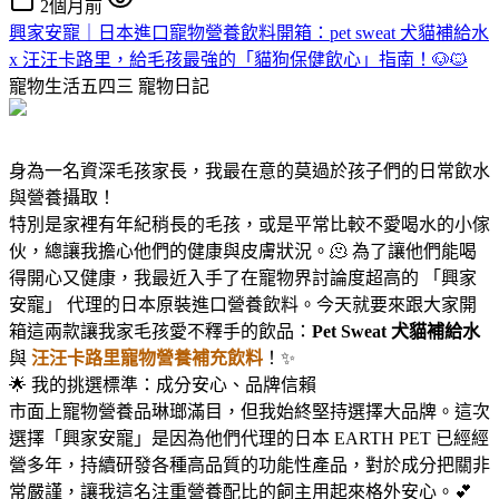
2個月前
興家安寵｜日本進口寵物營養飲料開箱：pet sweat 犬貓補給水
x 汪汪卡路里，給毛孩最強的「貓狗保健飲心」指南！🐶🐱
寵物生活五四三
寵物日記
身為一名資深毛孩家長，我最在意的莫過於孩子們的日常飲水
與營養攝取！
特別是家裡有年紀稍長的毛孩，或是平常比較不愛喝水的小傢
伙，總讓我擔心他們的健康與皮膚狀況。🫠 為了讓他們能喝
得開心又健康，我最近入手了在寵物界討論度超高的 「興家
安寵」 代理的日本原裝進口營養飲料。今天就要來跟大家開
箱這兩款讓我家毛孩愛不釋手的飲品：
Pet Sweat 犬貓補給水
與
汪汪卡路里寵物營養補充飲料
！✨
🌟 我的挑選標準：成分安心、品牌信賴
市面上寵物營養品琳瑯滿目，但我始終堅持選擇大品牌。這次
選擇「興家安寵」是因為他們代理的日本 EARTH PET 已經經
營多年，持續研發各種高品質的功能性產品，對於成分把關非
常嚴謹，讓我這名注重營養配比的飼主用起來格外安心。💕