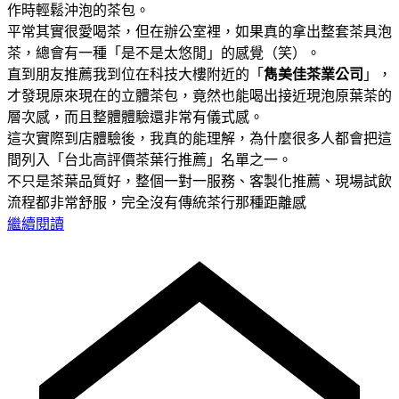
作時輕鬆沖泡的茶包。
平常其實很愛喝茶，但在辦公室裡，如果真的拿出整套茶具泡
茶，總會有一種「是不是太悠閒」的感覺（笑）。
直到朋友推薦我到位在科技大樓附近的「
雋美佳茶業公司
」，
才發現原來現在的立體茶包，竟然也能喝出接近現泡原葉茶的
層次感，而且整體體驗還非常有儀式感。
這次實際到店體驗後，我真的能理解，為什麼很多人都會把這
間列入「台北高評價茶葉行推薦」名單之一。
不只是茶葉品質好，整個一對一服務、客製化推薦、現場試飲
流程都非常舒服，完全沒有傳統茶行那種距離感
繼續閱讀