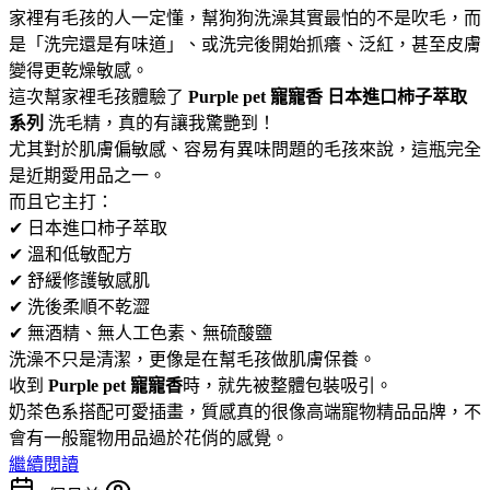
家裡有毛孩的人一定懂，幫狗狗洗澡其實最怕的不是吹毛，而
是「洗完還是有味道」、或洗完後開始抓癢、泛紅，甚至皮膚
變得更乾燥敏感。
這次幫家裡毛孩體驗了
Purple pet 寵寵香 日本進口柿子萃取
系列
洗毛精，真的有讓我驚艷到！
尤其對於肌膚偏敏感、容易有異味問題的毛孩來說，這瓶完全
是近期愛用品之一。
而且它主打：
✔ 日本進口柿子萃取
✔ 溫和低敏配方
✔ 舒緩修護敏感肌
✔ 洗後柔順不乾澀
✔ 無酒精、無人工色素、無硫酸鹽
洗澡不只是清潔，更像是在幫毛孩做肌膚保養。
收到
Purple pet 寵寵香
時，就先被整體包裝吸引。
奶茶色系搭配可愛插畫，質感真的很像高端寵物精品品牌，不
會有一般寵物用品過於花俏的感覺。
繼續閱讀