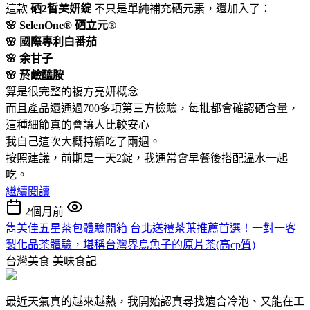
這款
硒2皙美妍錠
不只是單純補充硒元素，還加入了：
🌸 SelenOne® 硒立元®
🌸 國際專利白番茄
🌸 余甘子
🌸 菸鹼醯胺
算是很完整的複方亮妍概念
而且產品還通過700多項第三方檢驗，每批都會確認硒含量，
這種細節真的會讓人比較安心
我自己這次大概持續吃了兩週。
按照建議，前期是一天2錠，我通常會早餐後搭配溫水一起
吃。
繼續閱讀
2個月前
雋美佳五星茶包體驗開箱 台北送禮茶葉推薦首選！一對一客
製化品茶體驗，堪稱台灣界烏魚子的原片茶(高cp質)
台灣美食
美味食記
最近天氣真的越來越熱，我開始認真尋找適合冷泡、又能在工