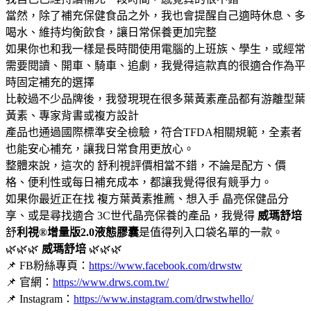
當然，除了補充保健食品之外，我也會提醒自己適時休息、多
喝水、維持均衡飲食，讓日常保養更加完整
如果你也和我一樣是長時間使用電腦的上班族、學生，或經常
需要閱讀、開車、騎車、追劇，我覺得這款真的很適合作為平
時固定補充的選擇
比較過不少品牌後，我發現現在很多葉黃素產品都有游離型葉
黃素、專家背書或複方設計
產品也通過國際標準安全檢驗，符合TFDA相關規範，全素者
也能安心補充，讓我日常食用更放心。
整體來說，這次的 舒利視評價相當不錯，不論是配方、價
格、便利性或每日補充成本，都讓我覺得很有競爭力。
如果你最近正在找 複方葉黃素推薦、想入手 晶亮保健品分
享、或是尋找適合 3C世代晶亮保養的產品，我覺得
威瑪舒培
舒
利視®增量版2.0液態膠囊
是值得列入口袋名單的一款。
🌿🌿🌿
威瑪舒培
🌿🌿🌿
📌 FB粉絲專頁：
https://www.facebook.com/drwstw
📌 官網：
https://www.drws.com.tw/
📌 Instagram：
https://www.instagram.com/drwstwhello/