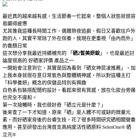
最近真的越來越有感，生活節奏一忙起來，整個人狀態就很容
易顯得疲憊
尤其像我這種長時間工作、偶爾熬夜追劇、假日又喜歡往戶外
跑的人，其實平常除了外在保養，我現在更重視「由內而外」
的養顏日常
這次想分享我最近持續補充的 「
硒2皙美妍錠
」，也是最近討
論度很高的 好硒家評價 產品之一
一開始會注意到它，其實是因為看到「硒女神昆凌推薦」，加
上我本身就很在意日常氣色與整體精神感，所以對這種主打
「科學養妍」概念的保健品特別有興趣
白色系包裝搭配簡約設計，看起來很有質感，放在化妝台旁邊
也完全不違和。
第一次接觸時，我也很好奇「硒立元是什麼？」
後來查了一下才知道，原來「硒」是人體不可或缺的微量元
素，而好硒家背後的台睿生技，花了很多時間研究硒相關營養
應用，甚至研發出台灣首支高純度活性硒原料 SelenOne® 硒
立元®