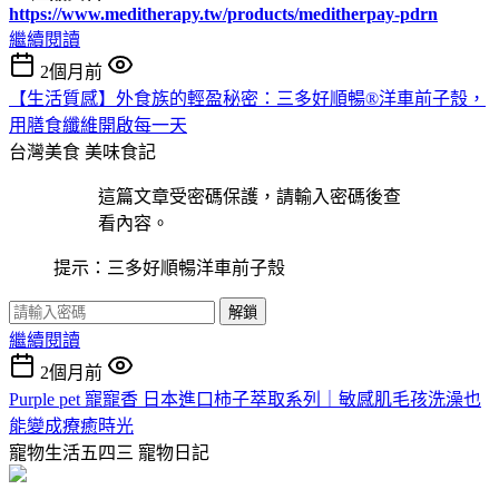
https://www.meditherapy.tw/products/meditherpay-pdrn
繼續閱讀
2個月前
【生活質感】外食族的輕盈秘密：三多好順暢®洋車前子殼，
用膳食纖維開啟每一天
台灣美食
美味食記
這篇文章受密碼保護，請輸入密碼後查
看內容。
提示：三多好順暢洋車前子殼
解鎖
繼續閱讀
2個月前
Purple pet 寵寵香 日本進口柿子萃取系列｜敏感肌毛孩洗澡也
能變成療癒時光
寵物生活五四三
寵物日記