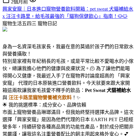
2個月前
興家安寵｜日本進口寵物營養飲料開箱：pet sweat 犬貓補給水
x 汪汪卡路里，給毛孩最強的「貓狗保健飲心」指南！🐶🐱
寵物生活五四三
寵物日記
身為一名資深毛孩家長，我最在意的莫過於孩子們的日常飲水
與營養攝取！
特別是家裡有年紀稍長的毛孩，或是平常比較不愛喝水的小傢
伙，總讓我擔心他們的健康與皮膚狀況。🫠 為了讓他們能喝
得開心又健康，我最近入手了在寵物界討論度超高的 「興家
安寵」 代理的日本原裝進口營養飲料。今天就要來跟大家開
箱這兩款讓我家毛孩愛不釋手的飲品：
Pet Sweat 犬貓補給水
與
汪汪卡路里寵物營養補充飲料
！✨
🌟 我的挑選標準：成分安心、品牌信賴
市面上寵物營養品琳瑯滿目，但我始終堅持選擇大品牌。這次
選擇「興家安寵」是因為他們代理的日本 EARTH PET 已經經
營多年，持續研發各種高品質的功能性產品，對於成分把關非
常嚴謹，讓我這名注重營養配比的飼主用起來格外安心。💕