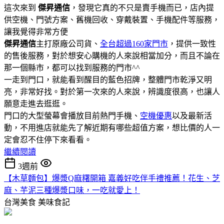
這次來到
傑昇通信
，發現它真的不只是賣手機而已，店內提
供空機、門號方案、舊機回收、穿戴裝置、手機配件等服務，
讓我覺得非常方便
傑昇通信
主打原廠公司貨、
全台超過160家門市
，提供一致性
的售後服務，對於想安心購機的人來說相當加分，而且不論在
那一個縣市，都可以找到服務的門市^^
一走到門口，就能看到醒目的藍色招牌，整體門市乾淨又明
亮，非常好找。對於第一次來的人來說，辨識度很高，也讓人
願意走進去逛逛。
門口的大型螢幕會播放目前熱門手機、
空機優惠
以及最新活
動，不用進店就能先了解近期有哪些超值方案，想比價的人一
定會忍不住停下來看看。
繼續閱讀
3週前
【木草麵包】爆漿Q麻糬開箱 嘉義好吃伴手禮推薦！花生、芝
麻、芋泥三種爆漿口味，一吃就愛上！
台灣美食
美味食記