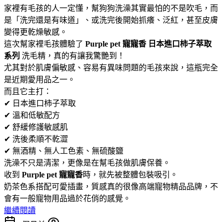
家裡有毛孩的人一定懂，幫狗狗洗澡其實最怕的不是吹毛，而
是「洗完還是有味道」、或洗完後開始抓癢、泛紅，甚至皮膚
變得更乾燥敏感。
這次幫家裡毛孩體驗了
Purple pet 寵寵香 日本進口柿子萃取
系列
洗毛精，真的有讓我驚艷到！
尤其對於肌膚偏敏感、容易有異味問題的毛孩來說，這瓶完全
是近期愛用品之一。
而且它主打：
✔ 日本進口柿子萃取
✔ 溫和低敏配方
✔ 舒緩修護敏感肌
✔ 洗後柔順不乾澀
✔ 無酒精、無人工色素、無硫酸鹽
洗澡不只是清潔，更像是在幫毛孩做肌膚保養。
收到
Purple pet 寵寵香
時，就先被整體包裝吸引。
奶茶色系搭配可愛插畫，質感真的很像高端寵物精品品牌，不
會有一般寵物用品過於花俏的感覺。
繼續閱讀