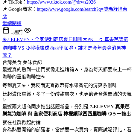
📌 TikTok：
https://www.tiktok.com/@drws2026
📌 Google商家：
https://www.google.com/search?q=威瑪舒培台
北
繼續閱讀
1週前
☀️7-ELEVEN、全家便利商店夏日咖啡大PK！🥤 真果芭樂氣
泡咖啡 VS 🍋檸檬繽球西西里咖啡，誰才是今年最強消暑神
飲？
台灣美食
美味食記
最近真的熱到一出門就像走進烤箱🔥，身為每天都要來上一杯
咖啡的重度咖啡控☕
每到夏天☀️，我反而更喜歡帶有水果香氣的清爽系咖啡
比起濃郁拿鐵，多了一份酸甜層次，也更適合台灣悶熱的天氣
✨
最近兩大超商同步推出話題新品，分別是
7-ELEVEN
真果芭
樂氣泡咖啡
與
全家便利商店
檸檬繽球西西里咖啡
🍋☕一推出
就在社群掀起討論
身為熱愛開箱的部落客，當然要一次買齊，實際試喝評比，看