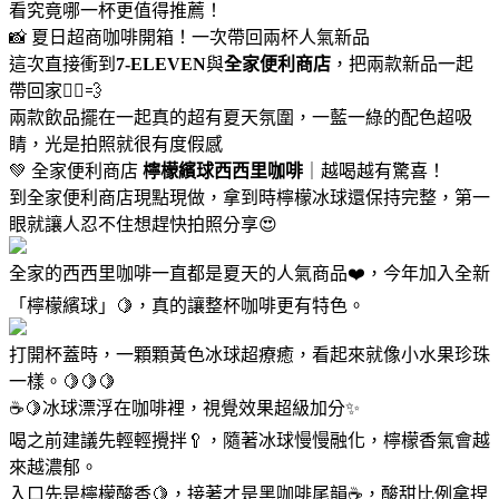
看究竟哪一杯更值得推薦！
📸 夏日超商咖啡開箱！一次帶回兩杯人氣新品
這次直接衝到
7-ELEVEN
與
全家便利商店
，把兩款新品一起
帶回家🏃‍♀️💨
兩款飲品擺在一起真的超有夏天氛圍，一藍一綠的配色超吸
睛，光是拍照就很有度假感
💚 全家便利商店
檸檬繽球西西里咖啡
｜越喝越有驚喜！
到全家便利商店現點現做，拿到時檸檬冰球還保持完整，第一
眼就讓人忍不住想趕快拍照分享😍
全家的西西里咖啡一直都是夏天的人氣商品❤️，今年加入全新
「檸檬繽球」🍋，真的讓整杯咖啡更有特色。
打開杯蓋時，一顆顆黃色冰球超療癒，看起來就像小水果珍珠
一樣。🍋🍋🍋
☕🍋冰球漂浮在咖啡裡，視覺效果超級加分✨
喝之前建議先輕輕攪拌🥄，隨著冰球慢慢融化，檸檬香氣會越
來越濃郁。
入口先是檸檬酸香🍋，接著才是黑咖啡尾韻☕，酸甜比例拿捏