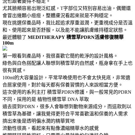
況也跟著變得不穩定。
尤其臉頰容易出現泛紅感，T字部位又特別容易出油，偶爾還
會冒出幾顆小痘痘，整體膚況看起來就是不夠穩定。
現在挑選保養品時，我比起追求厚重滋潤，更重視成分是否溫
和、使用起來是否舒服，以及能不能讓肌膚維持穩定狀態。
最近體驗了
MEDITHERAPY
積雪草PDRN活膚修復精華
100m
第一眼看到產品時，我很喜歡它簡約乾淨的設計風格。
綠色與白色搭配讓人聯想到積雪草的自然感，瓶身拿在手上也
很有質感。
100ml的大容量設計，平常早晚使用也不會太快見底，非常適
合居家使用，對於每天都有保養習慣的人來說相當方便。
這次使用的系列主打 積雪草PDRN修護，與一般常見的PDRN
不同，採用的是 植物性積雪草 DNA 萃取
過去提到PDRN，很多人會聯想到動物來源成分，而這款則以
積雪草為基礎，讓我覺得更符合平常喜歡溫和保養的人需求
擠出來後是透明偏水潤的精華質地
流動性很高，看起來有點像濃縮精華水的感覺