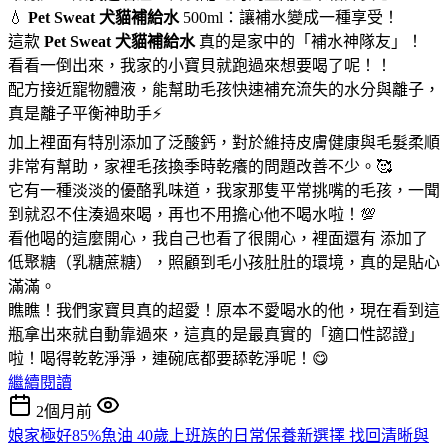
💧
Pet Sweat 犬貓補給水
500ml：讓補水變成一種享受！
這款
Pet Sweat 犬貓補給水
真的是家中的「補水神隊友」！
看看一倒出來，我家的小寶貝就跑過來想要喝了呢！！
配方接近寵物體液，能幫助毛孩快速補充流失的水分與離子，
真是離子平衡神助手⚡
加上裡面有特別添加了泛酸鈣，對於維持皮膚健康與毛髮柔順
非常有幫助，家裡毛孩換季時乾癢的問題改善不少。🥰
它有一種淡淡的優酪乳味道，我家那隻平常挑嘴的毛孩，一聞
到就忍不住湊過來喝，再也不用擔心他不喝水啦！💯
看他喝的這麼開心，我自己也看了很開心，裡面還有 添加了
低聚糖（乳糖蔗糖），照顧到毛小孩肚肚的環境，真的是貼心
滿滿。
瞧瞧！我們家寶貝真的超愛！原本不愛喝水的他，現在看到這
瓶拿出來就自動靠過來，這真的是最真實的「適口性認證」
啦！喝得乾乾淨淨，連碗底都要舔乾淨呢！😋
繼續閱讀
2個月前
娘家極好85%魚油 40歲上班族的日常保養新選擇 找回清晰與