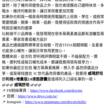
當然，除了補充保健食品之外，我也會提醒自己適時休息、多
喝水、維持均衡飲食，讓日常保養更加完整
如果你也和我一樣是長時間使用電腦的上班族、學生，或經常
需要閱讀、開車、騎車、追劇，我覺得這款真的很適合作為平
時固定補充的選擇
比較過不少品牌後，我發現現在很多葉黃素產品都有游離型葉
黃素、專家背書或複方設計
產品也通過國際標準安全檢驗，符合TFDA相關規範，全素者
也能安心補充，讓我日常食用更放心。
整體來說，這次的 舒利視評價相當不錯，不論是配方、價
格、便利性或每日補充成本，都讓我覺得很有競爭力。
如果你最近正在找 複方葉黃素推薦、想入手 晶亮保健品分
享、或是尋找適合 3C世代晶亮保養的產品，我覺得
威瑪舒培
舒
利視®增量版2.0液態膠囊
是值得列入口袋名單的一款。
🌿🌿🌿
威瑪舒培
🌿🌿🌿
📌 FB粉絲專頁：
https://www.facebook.com/drwstw
📌 官網：
https://www.drws.com.tw/
📌 Instagram：
https://www.instagram.com/drwstwhello/