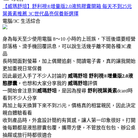
【威瑪舒培】舒利視®增量版2.0液態膠囊開箱 每天不到25元
葉黃素推薦 3C世代晶亮保養新選擇
電腦/3C
生活綜合
身為每天至少使用電腦 8～10 小時的上班族，下班後還要經營
部落格、滑手機回覆訊息，可以說生活幾乎離不開各種3C產
品
長時間面對螢幕，加上偶爾追劇、閱讀電子書，真的讓我開始
更加重視日常保養
因此最近入手了不少人討論的
威瑪舒培
舒利視®增量版2.0液
態膠囊
，也想和大家分享我的
威瑪舒培
評價
一開始會注意到
威瑪舒培
，是因為搜尋
舒利視葉黃素
dcard時
看到不少人分享
再加上每天換算下來不到25元，價格真的相當親民，因此決定
親自體驗看看
收到產品時，外盒設計簡約有質感，讓人第一印象很好。打開
後每顆都是液態膠囊包覆，攜帶方便，不管放在包包、辦公桌
抽屜或旅行時都很適合