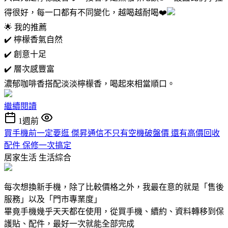
得很好，每一口都有不同變化，越喝越耐喝❤️
🌟 我的推薦
✔️ 檸檬香氣自然
✔️ 創意十足
✔️ 層次感豐富
濃郁咖啡香搭配淡淡檸檬香，喝起來相當順口。
繼續閱讀
1週前
買手機前一定要逛 傑昇通信不只有空機破盤價 還有高價回收
配件 保修一次搞定
居家生活
生活綜合
每次想換新手機，除了比較價格之外，我最在意的就是「售後
服務」以及「門市專業度」
畢竟手機幾乎天天都在使用，從買手機、續約、資料轉移到保
護貼、配件，最好一次就能全部完成