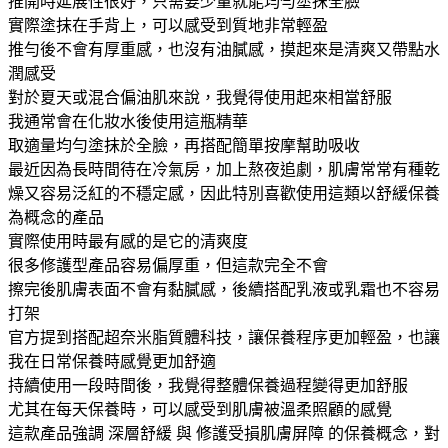
推開時延展性很好，只需要少量就能均勻塗抹全臉
實際塗抹在手背上，可以感受到質地非常輕盈
推勻後不會有厚重感，也沒有油膩感，摸起來是清爽又帶點水
潤感受
對於夏天或混合偏油肌來說，我覺得使用起來相當舒服
我通常會在化妝水後使用這瓶精華
取適量均勻塗抹於全臉，再搭配簡單按摩幫助吸收
最近因為長時間待在冷氣房，加上熬夜追劇，肌膚常常有種乾
燥又容易泛紅的不穩定感，因此特別喜歡使用這類以舒緩保養
為概念的產品
實際使用時最有感的是它的清爽度
很多修護型產品容易偏厚重，但這款完全不會
擦完後肌膚表面不會有黏膩感，後續搭配乳液或乳霜也不容易
打架
官方提到搭配超奈米脂質體科技，讓保養程序更加輕盈，也讓
我在日常保養時感覺更加舒適
持續使用一段時間後，我覺得整體保養過程變得更加舒服
尤其在每天保養時，可以感受到肌膚被溫柔照顧的感覺
這款產品強調 深層舒緩 與 修護受損肌膚屏障 的保養概念，對