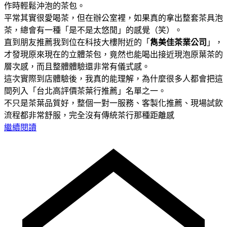
作時輕鬆沖泡的茶包。
平常其實很愛喝茶，但在辦公室裡，如果真的拿出整套茶具泡
茶，總會有一種「是不是太悠閒」的感覺（笑）。
直到朋友推薦我到位在科技大樓附近的「
雋美佳茶業公司
」，
才發現原來現在的立體茶包，竟然也能喝出接近現泡原葉茶的
層次感，而且整體體驗還非常有儀式感。
這次實際到店體驗後，我真的能理解，為什麼很多人都會把這
間列入「台北高評價茶葉行推薦」名單之一。
不只是茶葉品質好，整個一對一服務、客製化推薦、現場試飲
流程都非常舒服，完全沒有傳統茶行那種距離感
繼續閱讀