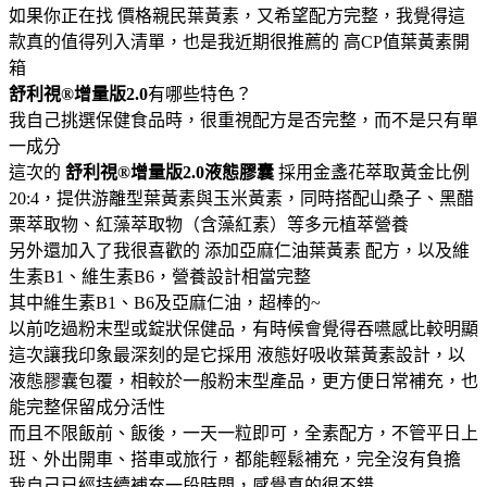
如果你正在找 價格親民葉黃素，又希望配方完整，我覺得這
款真的值得列入清單，也是我近期很推薦的 高CP值葉黃素開
箱
舒利視®增量版2.0
有哪些特色？
我自己挑選保健食品時，很重視配方是否完整，而不是只有單
一成分
這次的
舒利視®增量版2.0液態膠囊
採用金盞花萃取黃金比例
20:4，提供游離型葉黃素與玉米黃素，同時搭配山桑子、黑醋
栗萃取物、紅藻萃取物（含藻紅素）等多元植萃營養
另外還加入了我很喜歡的 添加亞麻仁油葉黃素 配方，以及維
生素B1、維生素B6，營養設計相當完整
其中維生素B1、B6及亞麻仁油，超棒的~
以前吃過粉末型或錠狀保健品，有時候會覺得吞嚥感比較明顯
這次讓我印象最深刻的是它採用 液態好吸收葉黃素設計，以
液態膠囊包覆，相較於一般粉末型產品，更方便日常補充，也
能完整保留成分活性
而且不限飯前、飯後，一天一粒即可，全素配方，不管平日上
班、外出開車、搭車或旅行，都能輕鬆補充，完全沒有負擔
我自己已經持續補充一段時間，感覺真的很不錯