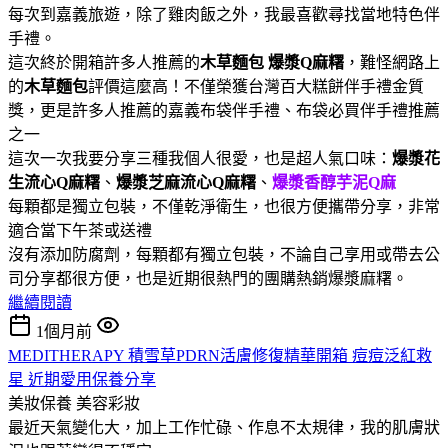
每次到嘉義旅遊，除了雞肉飯之外，我最喜歡尋找當地特色伴
手禮。
這次終於開箱許多人推薦的
木草麵包
爆漿Q麻糬
，難怪網路上
的
木草麵包
評價這麼高！不僅榮獲台灣百大糕餅伴手禮金質
獎，更是許多人推薦的嘉義布袋伴手禮、布袋必買伴手禮推薦
之一
這次一次我要分享三種我個人很愛，也是超人氣口味：
爆漿花
生流心Q麻糬
、
爆漿芝麻流心Q麻糬
、
爆漿香醇芋泥Q麻
每顆都是獨立包裝，不僅乾淨衛生，也很方便攜帶分享，非常
適合當下午茶或送禮
沒有添加防腐劑，每顆都有獨立包裝，不論自己享用或帶去公
司分享都很方便，也是近期很熱門的團購熱銷爆漿麻糬。
繼續閱讀
1個月前
MEDITHERAPY 積雪草PDRN活膚修復精華開箱 痘痘泛紅救
星 近期愛用保養分享
美妝保養
美容彩妝
最近天氣變化大，加上工作忙碌、作息不太規律，我的肌膚狀