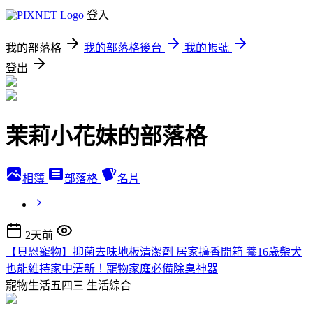
登入
我的部落格
我的部落格後台
我的帳號
登出
茉莉小花妹的部落格
相簿
部落格
名片
2天前
【貝恩寵物】抑菌去味地板清潔劑 居家擴香開箱 養16歲柴犬
也能維持家中清新！寵物家庭必備除臭神器
寵物生活五四三
生活綜合