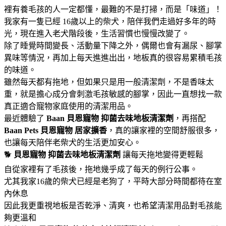
裡有養毛孩的人一定都懂，最難的不是打掃，而是「味道」！
我家有一隻已經 16歲以上的柴犬，陪伴我們走過好多年的時
光，現在進入老犬階段後，生活習慣也慢慢改變了。
除了睡覺時間變長、活動量下降之外，偶爾也會有漏尿、腳掌
異味等情況，再加上每天進進出出，地板真的很容易累積毛孩
的味道。
雖然每天都有拖地，但如果只是用一般清潔劑，不是香味太
重，就是擔心成分會刺激毛孩敏感的腳掌，因此一直想找一款
真正適合寵物家庭使用的清潔用品。
最近體驗了
Baan 貝恩寵物
抑菌去味地板清潔劑
，再搭配
Baan Pets 貝恩寵物
居家擴香
，真的讓家裡的空間舒服很多，
也讓每天陪伴老柴犬的生活更加安心。
🐕
貝恩寵物
抑菌去味地板清潔劑
讓每天拖地變得更輕鬆
自從家裡有了毛孩後，拖地幾乎成了每天的例行公事。
尤其我家16歲的柴犬已經是老狗了，平時大部分時間都待在室
內休息
因此我更重視地板是否乾淨、清爽，也希望清潔用品對毛孩能
夠更溫和