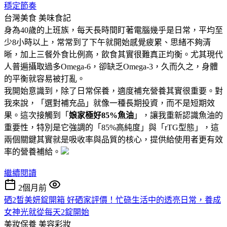
穩定節奏
台灣美食
美味食記
身為40歲的上班族，每天長時間盯著電腦幾乎是日常，平均至
少8小時以上，常常到了下午就開始感覺疲累、思緒不夠清
晰，加上三餐外食比例高，飲食其實很難真正均衡。尤其現代
人普遍攝取過多Omega-6，卻缺乏Omega-3，久而久之，身體
的平衡就容易被打亂。
我開始意識到，除了日常保養，適度補充營養其實很重要。對
我來說，「選對補充品」就像一種長期投資，而不是短期效
果。這次接觸到「
娘家極好85%魚油
」，讓我重新認識魚油的
重要性，特別是它強調的「85%高純度」與「rTG型態」，這
兩個關鍵其實就是吸收率與品質的核心，提供給使用者更有效
率的營養補給。
繼續閱讀
2個月前
硒2皙美妍錠開箱 好硒家評價！忙碌生活中的透亮日常，養成
女神光就從每天2錠開始
美妝保養
美容彩妝