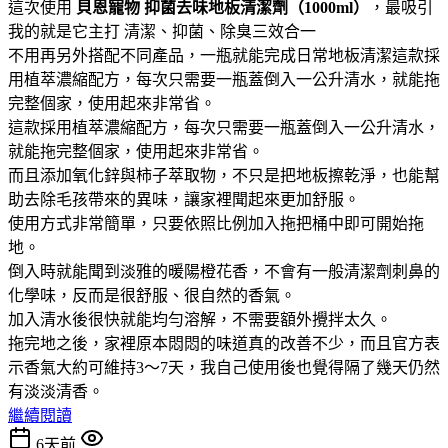
這次使用
貝恩寵物
抑菌去味地板清潔劑（1000ml）
，最吸引
我的就是它主打 清潔、抑菌、除臭三效合一
不用再另外搭配不同產品，一瓶就能完成日常地板清潔這款採
用植萃濃縮配方，每次只需要一瓶蓋倒入一公升清水，就能拖
完整個家，使用起來非常省。
這款採用植萃濃縮配方，每次只需要一瓶蓋倒入一公升清水，
就能拖完整個家，使用起來非常省。
而且添加氧化鋅與柿子萃取物，不只是把地板擦乾淨，也能幫
助去除毛孩帶來的異味，讓家裡聞起來更加舒服。
使用方式非常簡單，只要依照比例加入拖把桶中即可開始拖
地。
倒入時就能聞到淡雅的暖陽橙花香，不會有一般清潔劑刺鼻的
化學味，反而是很舒服、很自然的香氣。
加入清水後很快就能均勻溶解，不需要額外攪拌太久。
拖完地之後，家裡原本悶悶的味道真的改善不少，而且官方表
示香氣大約可維持3～7天，我自己使用後也覺得隔了幾天仍然
有淡淡清香。
繼續閱讀
6天前