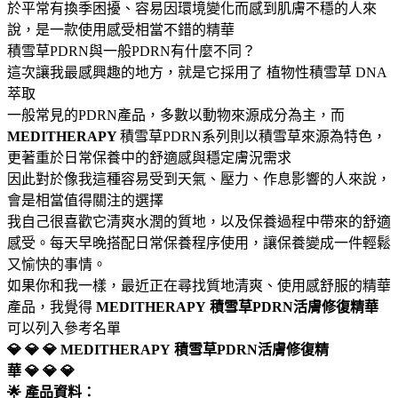
於平常有換季困擾、容易因環境變化而感到肌膚不穩的人來
說，是一款使用感受相當不錯的精華
積雪草PDRN與一般PDRN有什麼不同？
這次讓我最感興趣的地方，就是它採用了 植物性積雪草 DNA
萃取
一般常見的PDRN產品，多數以動物來源成分為主，而
MEDITHERAPY
積雪草PDRN系列則以積雪草來源為特色，
更著重於日常保養中的舒適感與穩定膚況需求
因此對於像我這種容易受到天氣、壓力、作息影響的人來說，
會是相當值得關注的選擇
我自己很喜歡它清爽水潤的質地，以及保養過程中帶來的舒適
感受。每天早晚搭配日常保養程序使用，讓保養變成一件輕鬆
又愉快的事情。
如果你和我一樣，最近正在尋找質地清爽、使用感舒服的精華
產品，我覺得
MEDITHERAPY
積雪草PDRN活膚修復精華
可以列入參考名單
💎 💎 💎 MEDITHERAPY
積雪草PDRN活膚修復精
華 💎 💎 💎
🌟 產品資料：