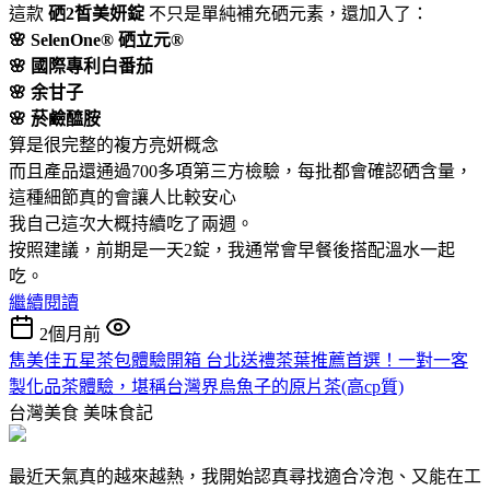
這款
硒2皙美妍錠
不只是單純補充硒元素，還加入了：
🌸 SelenOne® 硒立元®
🌸 國際專利白番茄
🌸 余甘子
🌸 菸鹼醯胺
算是很完整的複方亮妍概念
而且產品還通過700多項第三方檢驗，每批都會確認硒含量，
這種細節真的會讓人比較安心
我自己這次大概持續吃了兩週。
按照建議，前期是一天2錠，我通常會早餐後搭配溫水一起
吃。
繼續閱讀
2個月前
雋美佳五星茶包體驗開箱 台北送禮茶葉推薦首選！一對一客
製化品茶體驗，堪稱台灣界烏魚子的原片茶(高cp質)
台灣美食
美味食記
最近天氣真的越來越熱，我開始認真尋找適合冷泡、又能在工