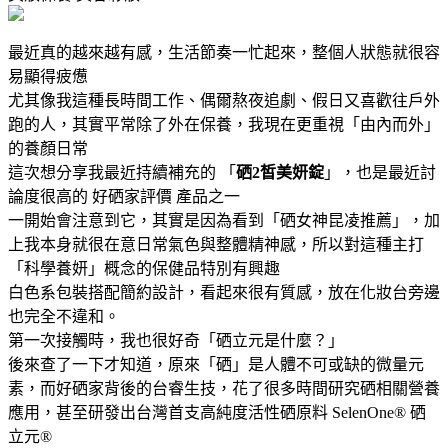
最近真的越來越有感，生活節奏一忙起來，整個人狀態就很容
易顯得疲憊
尤其像我這種長時間工作、偶爾熬夜追劇、假日又喜歡往戶外
跑的人，其實平常除了外在保養，我現在更重視「由內而外」
的養顏日常
這次想分享我最近持續補充的 「
硒2皙美妍錠
」，也是最近討
論度很高的 好硒家評價 產品之一
一開始會注意到它，其實是因為看到「硒女神昆凌推薦」，加
上我本身就很在意日常氣色與整體精神感，所以對這種主打
「科學養妍」概念的保健品特別有興趣
白色系包裝搭配簡約設計，看起來很有質感，放在化妝台旁邊
也完全不違和。
第一次接觸時，我也很好奇「硒立元是什麼？」
後來查了一下才知道，原來「硒」是人體不可或缺的微量元
素，而好硒家背後的台睿生技，花了很多時間研究硒相關營養
應用，甚至研發出台灣首支高純度活性硒原料 SelenOne® 硒
立元®