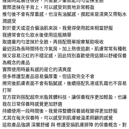
推開時延展性很好，只需要少量就能均勻塗抹全臉
實際塗抹在手背上，可以感受到質地非常輕盈
推勻後不會有厚重感，也沒有油膩感，摸起來是清爽又帶點水
潤感受
對於夏天或混合偏油肌來說，我覺得使用起來相當舒服
我通常會在化妝水後使用這瓶精華
取適量均勻塗抹於全臉，再搭配簡單按摩幫助吸收
最近因為長時間待在冷氣房，加上熬夜追劇，肌膚常常有種乾
燥又容易泛紅的不穩定感，因此特別喜歡使用這類以舒緩保養
為概念的產品
實際使用時最有感的是它的清爽度
很多修護型產品容易偏厚重，但這款完全不會
擦完後肌膚表面不會有黏膩感，後續搭配乳液或乳霜也不容易
打架
官方提到搭配超奈米脂質體科技，讓保養程序更加輕盈，也讓
我在日常保養時感覺更加舒適
持續使用一段時間後，我覺得整體保養過程變得更加舒服
尤其在每天保養時，可以感受到肌膚被溫柔照顧的感覺
這款產品強調 深層舒緩 與 修護受損肌膚屏障 的保養概念，對