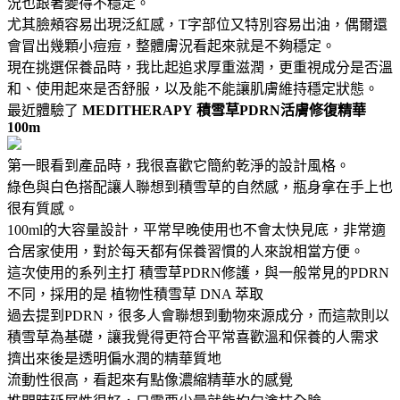
況也跟著變得不穩定。
尤其臉頰容易出現泛紅感，T字部位又特別容易出油，偶爾還
會冒出幾顆小痘痘，整體膚況看起來就是不夠穩定。
現在挑選保養品時，我比起追求厚重滋潤，更重視成分是否溫
和、使用起來是否舒服，以及能不能讓肌膚維持穩定狀態。
最近體驗了
MEDITHERAPY
積雪草PDRN活膚修復精華
100m
第一眼看到產品時，我很喜歡它簡約乾淨的設計風格。
綠色與白色搭配讓人聯想到積雪草的自然感，瓶身拿在手上也
很有質感。
100ml的大容量設計，平常早晚使用也不會太快見底，非常適
合居家使用，對於每天都有保養習慣的人來說相當方便。
這次使用的系列主打 積雪草PDRN修護，與一般常見的PDRN
不同，採用的是 植物性積雪草 DNA 萃取
過去提到PDRN，很多人會聯想到動物來源成分，而這款則以
積雪草為基礎，讓我覺得更符合平常喜歡溫和保養的人需求
擠出來後是透明偏水潤的精華質地
流動性很高，看起來有點像濃縮精華水的感覺