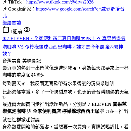
📌 TikTok：
https://www.tiktok.com/@drws2026
📌 Google商家：
https://www.google.com/search?q=威瑪舒培台
北
繼續閱讀
1週前
☀️7-ELEVEN、全家便利商店夏日咖啡大PK！🥤 真果芭樂氣
泡咖啡 VS 🍋檸檬繽球西西里咖啡，誰才是今年最強消暑神
飲？
台灣美食
美味食記
最近真的熱到一出門就像走進烤箱🔥，身為每天都要來上一杯
咖啡的重度咖啡控☕
每到夏天☀️，我反而更喜歡帶有水果香氣的清爽系咖啡
比起濃郁拿鐵，多了一份酸甜層次，也更適合台灣悶熱的天氣
✨
最近兩大超商同步推出話題新品，分別是
7-ELEVEN
真果芭
樂氣泡咖啡
與
全家便利商店
檸檬繽球西西里咖啡
🍋☕一推出
就在社群掀起討論
身為熱愛開箱的部落客，當然要一次買齊，實際試喝評比，看