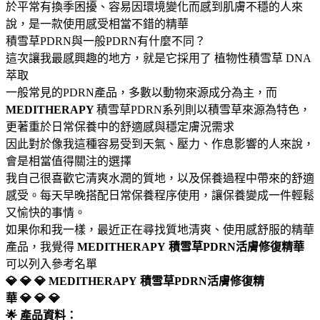
於平常有換季困擾、容易因環境變化而感到肌膚不穩的人來
說，是一款使用感受相當不錯的精華
積雪草PDRN與一般PDRN有什麼不同？
這次讓我最感興趣的地方，就是它採用了 植物性積雪草 DNA
萃取
一般常見的PDRN產品，多數以動物來源成分為主，而
MEDITHERAPY
積雪草PDRN系列則以積雪草來源為特色，
更著重於日常保養中的舒適感與穩定膚況需求
因此對於像我這種容易受到天氣、壓力、作息影響的人來說，
會是相當值得關注的選擇
我自己很喜歡它清爽水潤的質地，以及保養過程中帶來的舒適
感受。每天早晚搭配日常保養程序使用，讓保養變成一件輕鬆
又愉快的事情。
如果你和我一樣，最近正在尋找質地清爽、使用感舒服的精華
產品，我覺得
MEDITHERAPY
積雪草PDRN活膚修復精華
可以列入參考名單
💎 💎 💎 MEDITHERAPY
積雪草PDRN活膚修復精
華 💎 💎 💎
🌟 產品資料：