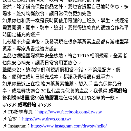
當然，除了補充保健食品之外，我也會提醒自己適時休息、多
喝水、維持均衡飲食，讓日常保養更加完整
如果你也和我一樣是長時間使用電腦的上班族、學生，或經常
需要閱讀、開車、騎車、追劇，我覺得這款真的很適合作為平
時固定補充的選擇
比較過不少品牌後，我發現現在很多葉黃素產品都有游離型葉
黃素、專家背書或複方設計
產品也通過國際標準安全檢驗，符合TFDA相關規範，全素者
也能安心補充，讓我日常食用更放心。
整體來說，這次的 舒利視評價相當不錯，不論是配方、價
格、便利性或每日補充成本，都讓我覺得很有競爭力。
如果你最近正在找 複方葉黃素推薦、想入手 晶亮保健品分
享、或是尋找適合 3C世代晶亮保養的產品，我覺得
威瑪舒培
舒
利視®增量版2.0液態膠囊
是值得列入口袋名單的一款。
🌿🌿🌿
威瑪舒培
🌿🌿🌿
📌 FB粉絲專頁：
https://www.facebook.com/drwstw
📌 官網：
https://www.drws.com.tw/
📌 Instagram：
https://www.instagram.com/drwstwhello/