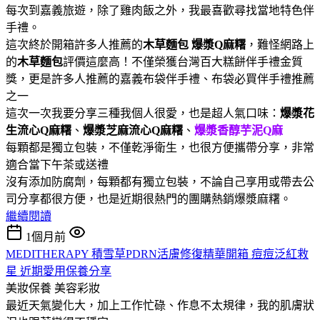
每次到嘉義旅遊，除了雞肉飯之外，我最喜歡尋找當地特色伴
手禮。
這次終於開箱許多人推薦的
木草麵包
爆漿Q麻糬
，難怪網路上
的
木草麵包
評價這麼高！不僅榮獲台灣百大糕餅伴手禮金質
獎，更是許多人推薦的嘉義布袋伴手禮、布袋必買伴手禮推薦
之一
這次一次我要分享三種我個人很愛，也是超人氣口味：
爆漿花
生流心Q麻糬
、
爆漿芝麻流心Q麻糬
、
爆漿香醇芋泥Q麻
每顆都是獨立包裝，不僅乾淨衛生，也很方便攜帶分享，非常
適合當下午茶或送禮
沒有添加防腐劑，每顆都有獨立包裝，不論自己享用或帶去公
司分享都很方便，也是近期很熱門的團購熱銷爆漿麻糬。
繼續閱讀
1個月前
MEDITHERAPY 積雪草PDRN活膚修復精華開箱 痘痘泛紅救
星 近期愛用保養分享
美妝保養
美容彩妝
最近天氣變化大，加上工作忙碌、作息不太規律，我的肌膚狀