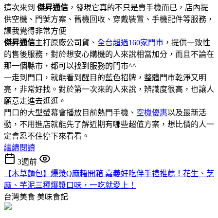
這次來到
傑昇通信
，發現它真的不只是賣手機而已，店內提
供空機、門號方案、舊機回收、穿戴裝置、手機配件等服務，
讓我覺得非常方便
傑昇通信
主打原廠公司貨、
全台超過160家門市
，提供一致性
的售後服務，對於想安心購機的人來說相當加分，而且不論在
那一個縣市，都可以找到服務的門市^^
一走到門口，就能看到醒目的藍色招牌，整體門市乾淨又明
亮，非常好找。對於第一次來的人來說，辨識度很高，也讓人
願意走進去逛逛。
門口的大型螢幕會播放目前熱門手機、
空機優惠
以及最新活
動，不用進店就能先了解近期有哪些超值方案，想比價的人一
定會忍不住停下來看看。
繼續閱讀
3週前
【木草麵包】爆漿Q麻糬開箱 嘉義好吃伴手禮推薦！花生、芝
麻、芋泥三種爆漿口味，一吃就愛上！
台灣美食
美味食記