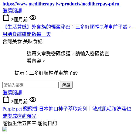
https://www.meditherapy.tw/products/meditherpay-pdrn
繼續閱讀
2個月前
【生活質感】外食族的輕盈秘密：三多好順暢®洋車前子殼，
用膳食纖維開啟每一天
台灣美食
美味食記
這篇文章受密碼保護，請輸入密碼後查
看內容。
提示：三多好順暢洋車前子殼
解鎖
繼續閱讀
2個月前
Purple pet 寵寵香 日本進口柿子萃取系列｜敏感肌毛孩洗澡也
能變成療癒時光
寵物生活五四三
寵物日記