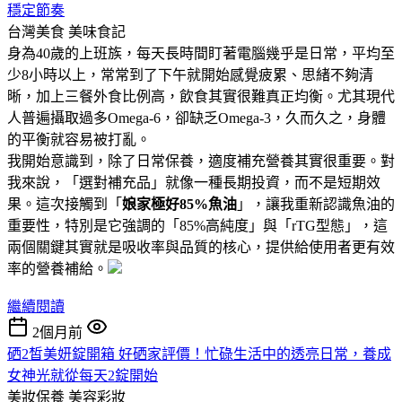
穩定節奏
台灣美食
美味食記
身為40歲的上班族，每天長時間盯著電腦幾乎是日常，平均至
少8小時以上，常常到了下午就開始感覺疲累、思緒不夠清
晰，加上三餐外食比例高，飲食其實很難真正均衡。尤其現代
人普遍攝取過多Omega-6，卻缺乏Omega-3，久而久之，身體
的平衡就容易被打亂。
我開始意識到，除了日常保養，適度補充營養其實很重要。對
我來說，「選對補充品」就像一種長期投資，而不是短期效
果。這次接觸到「
娘家極好85%魚油
」，讓我重新認識魚油的
重要性，特別是它強調的「85%高純度」與「rTG型態」，這
兩個關鍵其實就是吸收率與品質的核心，提供給使用者更有效
率的營養補給。
繼續閱讀
2個月前
硒2皙美妍錠開箱 好硒家評價！忙碌生活中的透亮日常，養成
女神光就從每天2錠開始
美妝保養
美容彩妝