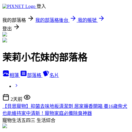
登入
我的部落格
我的部落格後台
我的帳號
登出
茉莉小花妹的部落格
相簿
部落格
名片
2天前
【貝恩寵物】抑菌去味地板清潔劑 居家擴香開箱 養16歲柴犬
也能維持家中清新！寵物家庭必備除臭神器
寵物生活五四三
生活綜合