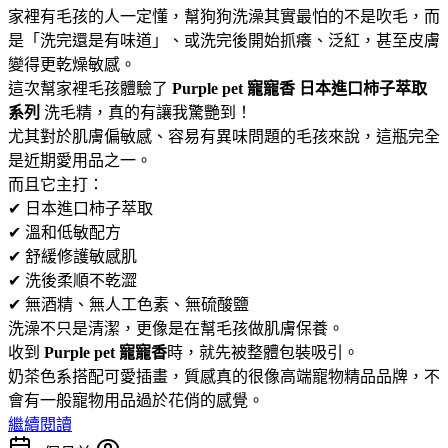
家裡有毛孩的人一定懂，幫狗狗洗澡其實最怕的不是吹毛，而
是「洗完還是有味道」、或洗完後開始抓癢、泛紅，甚至皮膚
變得更乾燥敏感。
這次幫家裡毛孩體驗了
Purple pet 寵寵香 日本進口柿子萃取
系列
洗毛精，真的有讓我驚艷到！
尤其對於肌膚偏敏感、容易有異味問題的毛孩來說，這瓶完全
是近期愛用品之一。
而且它主打：
✔ 日本進口柿子萃取
✔ 溫和低敏配方
✔ 舒緩修護敏感肌
✔ 洗後柔順不乾澀
✔ 無酒精、無人工色素、無硫酸鹽
洗澡不只是清潔，更像是在幫毛孩做肌膚保養。
收到
Purple pet 寵寵香
時，就先被整體包裝吸引。
奶茶色系搭配可愛插畫，質感真的很像高端寵物精品品牌，不
會有一般寵物用品過於花俏的感覺。
繼續閱讀