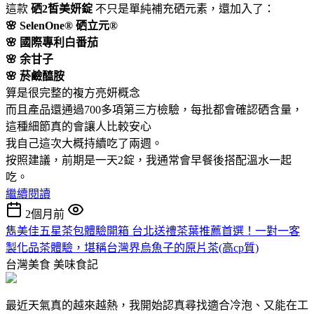
這款
硒2皙美妍錠
不只是單純補充硒元素，還加入了：
🌸 SelenOne® 硒立元®
🌸 國際專利白番茄
🌸 余甘子
🌸 菸鹼醯胺
算是很完整的複方亮妍概念
而且產品還通過700多項第三方檢驗，每批都會確認硒含量，
這種細節真的會讓人比較安心
我自己這次大概持續吃了兩週。
按照建議，前期是一天2錠，我通常會早餐後搭配溫水一起
吃。
繼續閱讀
2個月前
雋美佳五星茶包體驗開箱 台北送禮茶葉推薦首選！一對一客
製化品茶體驗，堪稱台灣界烏魚子的原片茶(高cp質)
台灣美食
美味食記
最近天氣真的越來越熱，我開始認真尋找適合冷泡、又能在工