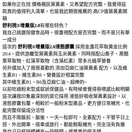
如果你正在找 價格親民葉黃素，又希望配方完整，我覺得這
款真的值得列入清單，也是我近期很推薦的 高CP值葉黃素開
箱
舒利視®增量版2.0
有哪些特色？
我自己挑選保健食品時，很重視配方是否完整，而不是只有單
一成分
這次的
舒利視®增量版2.0液態膠囊
採用金盞花萃取黃金比例
20:4，提供游離型葉黃素與玉米黃素，同時搭配山桑子、黑醋
栗萃取物、紅藻萃取物（含藻紅素）等多元植萃營養
另外還加入了我很喜歡的 添加亞麻仁油葉黃素 配方，以及維
生素B1、維生素B6，營養設計相當完整
其中維生素B1、B6及亞麻仁油，超棒的~
以前吃過粉末型或錠狀保健品，有時候會覺得吞嚥感比較明顯
這次讓我印象最深刻的是它採用 液態好吸收葉黃素設計，以
液態膠囊包覆，相較於一般粉末型產品，更方便日常補充，也
能完整保留成分活性
而且不限飯前、飯後，一天一粒即可，全素配方，不管平日上
班、外出開車、搭車或旅行，都能輕鬆補充，完全沒有負擔
我自己已經持續補充一段時間，感覺真的很不錯