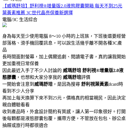
【威瑪舒培】舒利視®增量版2.0液態膠囊開箱 每天不到25元
葉黃素推薦 3C世代晶亮保養新選擇
電腦/3C
生活綜合
身為每天至少使用電腦 8～10 小時的上班族，下班後還要經營
部落格、滑手機回覆訊息，可以說生活幾乎離不開各種3C產
品
長時間面對螢幕，加上偶爾追劇、閱讀電子書，真的讓我開始
更加重視日常保養
因此最近入手了不少人討論的
威瑪舒培
舒利視®增量版2.0液
態膠囊
，也想和大家分享我的
威瑪舒培
評價
一開始會注意到
威瑪舒培
，是因為搜尋
舒利視葉黃素
dcard時
看到不少人分享
再加上每天換算下來不到25元，價格真的相當親民，因此決定
親自體驗看看
收到產品時，外盒設計簡約有質感，讓人第一印象很好。打開
後每顆都是液態膠囊包覆，攜帶方便，不管放在包包、辦公桌
抽屜或旅行時都很適合