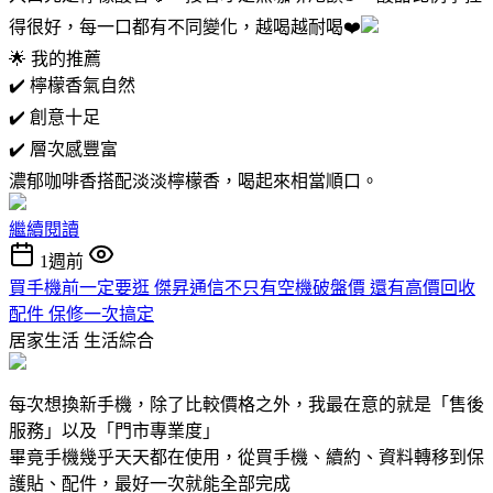
得很好，每一口都有不同變化，越喝越耐喝❤️
🌟 我的推薦
✔️ 檸檬香氣自然
✔️ 創意十足
✔️ 層次感豐富
濃郁咖啡香搭配淡淡檸檬香，喝起來相當順口。
繼續閱讀
1週前
買手機前一定要逛 傑昇通信不只有空機破盤價 還有高價回收
配件 保修一次搞定
居家生活
生活綜合
每次想換新手機，除了比較價格之外，我最在意的就是「售後
服務」以及「門市專業度」
畢竟手機幾乎天天都在使用，從買手機、續約、資料轉移到保
護貼、配件，最好一次就能全部完成