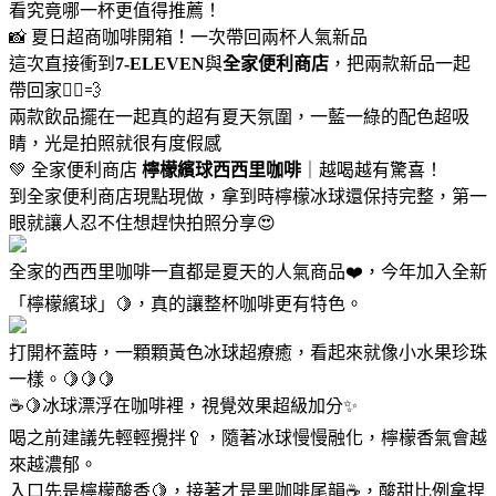
看究竟哪一杯更值得推薦！
📸 夏日超商咖啡開箱！一次帶回兩杯人氣新品
這次直接衝到
7-ELEVEN
與
全家便利商店
，把兩款新品一起
帶回家🏃‍♀️💨
兩款飲品擺在一起真的超有夏天氛圍，一藍一綠的配色超吸
睛，光是拍照就很有度假感
💚 全家便利商店
檸檬繽球西西里咖啡
｜越喝越有驚喜！
到全家便利商店現點現做，拿到時檸檬冰球還保持完整，第一
眼就讓人忍不住想趕快拍照分享😍
全家的西西里咖啡一直都是夏天的人氣商品❤️，今年加入全新
「檸檬繽球」🍋，真的讓整杯咖啡更有特色。
打開杯蓋時，一顆顆黃色冰球超療癒，看起來就像小水果珍珠
一樣。🍋🍋🍋
☕🍋冰球漂浮在咖啡裡，視覺效果超級加分✨
喝之前建議先輕輕攪拌🥄，隨著冰球慢慢融化，檸檬香氣會越
來越濃郁。
入口先是檸檬酸香🍋，接著才是黑咖啡尾韻☕，酸甜比例拿捏