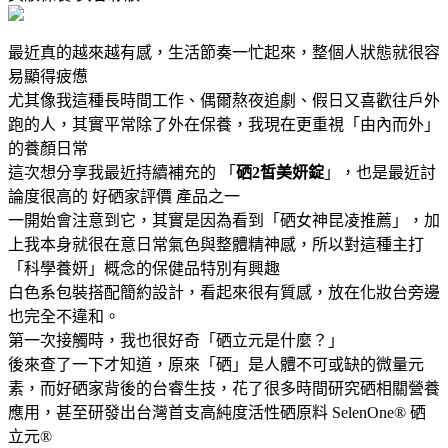
最近真的越來越有感，生活節奏一忙起來，整個人狀態就很容
易顯得疲憊
尤其像我這種長時間工作、偶爾熬夜追劇、假日又喜歡往戶外
跑的人，其實平常除了外在保養，我現在更重視「由內而外」
的養顏日常
這次想分享我最近持續補充的 「
硒2皙美妍錠
」，也是最近討
論度很高的 好硒家評價 產品之一
一開始會注意到它，其實是因為看到「硒女神昆凌推薦」，加
上我本身就很在意日常氣色與整體精神感，所以對這種主打
「科學養妍」概念的保健品特別有興趣
白色系包裝搭配簡約設計，看起來很有質感，放在化妝台旁邊
也完全不違和。
第一次接觸時，我也很好奇「硒立元是什麼？」
後來查了一下才知道，原來「硒」是人體不可或缺的微量元
素，而好硒家背後的台睿生技，花了很多時間研究硒相關營養
應用，甚至研發出台灣首支高純度活性硒原料 SelenOne® 硒
立元®