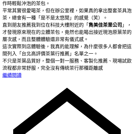
作時輕鬆沖泡的茶包。
平常其實很愛喝茶，但在辦公室裡，如果真的拿出整套茶具泡
茶，總會有一種「是不是太悠閒」的感覺（笑）。
直到朋友推薦我到位在科技大樓附近的「
雋美佳茶業公司
」，
才發現原來現在的立體茶包，竟然也能喝出接近現泡原葉茶的
層次感，而且整體體驗還非常有儀式感。
這次實際到店體驗後，我真的能理解，為什麼很多人都會把這
間列入「台北高評價茶葉行推薦」名單之一。
不只是茶葉品質好，整個一對一服務、客製化推薦、現場試飲
流程都非常舒服，完全沒有傳統茶行那種距離感
繼續閱讀