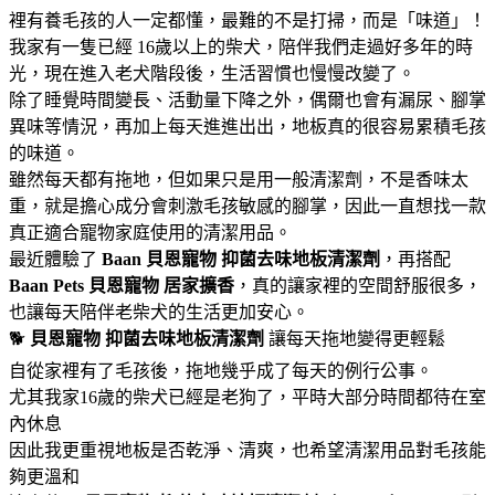
裡有養毛孩的人一定都懂，最難的不是打掃，而是「味道」！
我家有一隻已經 16歲以上的柴犬，陪伴我們走過好多年的時
光，現在進入老犬階段後，生活習慣也慢慢改變了。
除了睡覺時間變長、活動量下降之外，偶爾也會有漏尿、腳掌
異味等情況，再加上每天進進出出，地板真的很容易累積毛孩
的味道。
雖然每天都有拖地，但如果只是用一般清潔劑，不是香味太
重，就是擔心成分會刺激毛孩敏感的腳掌，因此一直想找一款
真正適合寵物家庭使用的清潔用品。
最近體驗了
Baan 貝恩寵物
抑菌去味地板清潔劑
，再搭配
Baan Pets 貝恩寵物
居家擴香
，真的讓家裡的空間舒服很多，
也讓每天陪伴老柴犬的生活更加安心。
🐕
貝恩寵物
抑菌去味地板清潔劑
讓每天拖地變得更輕鬆
自從家裡有了毛孩後，拖地幾乎成了每天的例行公事。
尤其我家16歲的柴犬已經是老狗了，平時大部分時間都待在室
內休息
因此我更重視地板是否乾淨、清爽，也希望清潔用品對毛孩能
夠更溫和