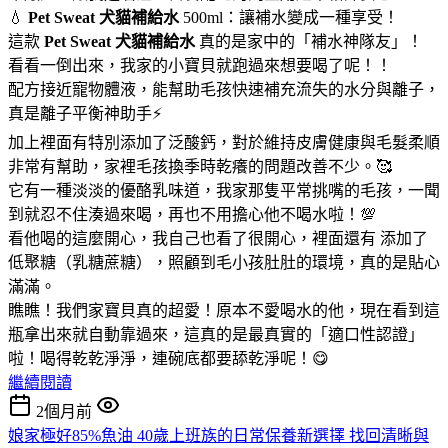
💧
Pet Sweat 犬貓補給水
500ml：讓補水變成一種享受！
這款
Pet Sweat 犬貓補給水
真的是家中的「補水神隊友」！
看看一倒出來，我家的小寶貝就跑過來想要喝了呢！！
配方接近寵物體液，能幫助毛孩快速補充流失的水分與離子，
真是離子平衡神助手⚡
加上裡面有特別添加了泛酸鈣，對於維持皮膚健康與毛髮柔順
非常有幫助，家裡毛孩換季時乾癢的問題改善不少。🥰
它有一種淡淡的優酪乳味道，我家那隻平常挑嘴的毛孩，一聞
到就忍不住湊過來喝，再也不用擔心他不喝水啦！💯
看他喝的這麼開心，我自己也看了很開心，裡面還有 添加了
低聚糖（乳糖蔗糖），照顧到毛小孩肚肚的環境，真的是貼心
滿滿。
瞧瞧！我們家寶貝真的超愛！原本不愛喝水的他，現在看到這
瓶拿出來就自動靠過來，這真的是最真實的「適口性認證」
啦！喝得乾乾淨淨，連碗底都要舔乾淨呢！😋
繼續閱讀
2個月前
娘家極好85%魚油 40歲上班族的日常保養新選擇 找回清晰與