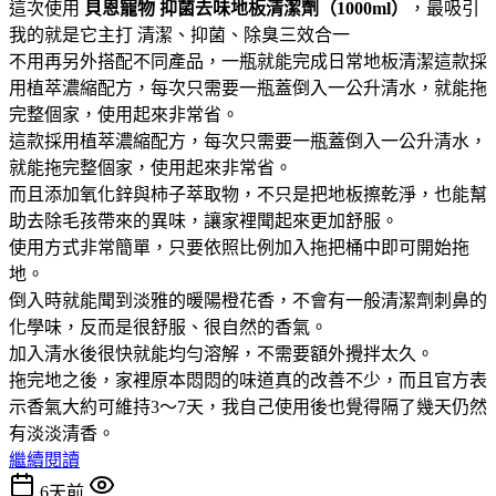
這次使用
貝恩寵物
抑菌去味地板清潔劑（1000ml）
，最吸引
我的就是它主打 清潔、抑菌、除臭三效合一
不用再另外搭配不同產品，一瓶就能完成日常地板清潔這款採
用植萃濃縮配方，每次只需要一瓶蓋倒入一公升清水，就能拖
完整個家，使用起來非常省。
這款採用植萃濃縮配方，每次只需要一瓶蓋倒入一公升清水，
就能拖完整個家，使用起來非常省。
而且添加氧化鋅與柿子萃取物，不只是把地板擦乾淨，也能幫
助去除毛孩帶來的異味，讓家裡聞起來更加舒服。
使用方式非常簡單，只要依照比例加入拖把桶中即可開始拖
地。
倒入時就能聞到淡雅的暖陽橙花香，不會有一般清潔劑刺鼻的
化學味，反而是很舒服、很自然的香氣。
加入清水後很快就能均勻溶解，不需要額外攪拌太久。
拖完地之後，家裡原本悶悶的味道真的改善不少，而且官方表
示香氣大約可維持3～7天，我自己使用後也覺得隔了幾天仍然
有淡淡清香。
繼續閱讀
6天前