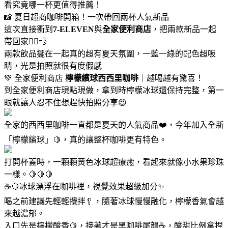
看究竟哪一杯更值得推薦！
📸 夏日超商咖啡開箱！一次帶回兩杯人氣新品
這次直接衝到
7-ELEVEN
與
全家便利商店
，把兩款新品一起
帶回家🏃‍♀️💨
兩款飲品擺在一起真的超有夏天氛圍，一藍一綠的配色超吸
睛，光是拍照就很有度假感
💚 全家便利商店
檸檬繽球西西里咖啡
｜越喝越有驚喜！
到全家便利商店現點現做，拿到時檸檬冰球還保持完整，第一
眼就讓人忍不住想趕快拍照分享😍
全家的西西里咖啡一直都是夏天的人氣商品❤️，今年加入全新
「檸檬繽球」🍋，真的讓整杯咖啡更有特色。
打開杯蓋時，一顆顆黃色冰球超療癒，看起來就像小水果珍珠
一樣。🍋🍋🍋
☕🍋冰球漂浮在咖啡裡，視覺效果超級加分✨
喝之前建議先輕輕攪拌🥄，隨著冰球慢慢融化，檸檬香氣會越
來越濃郁。
入口先是檸檬酸香🍋，接著才是黑咖啡尾韻☕，酸甜比例拿捏