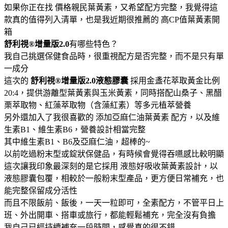
如果你正在找 價格親民葉黃素，又希望配方完整，我覺得這
款真的值得列入清單，也是我近期很推薦的 高CP值葉黃素開
箱
舒利視®增量版2.0
有哪些特色？
我自己挑選保健食品時，很重視配方是否完整，而不是只有單
一成分
這次的
舒利視®增量版2.0液態膠囊
採用金盞花萃取黃金比例
20:4，提供游離型葉黃素與玉米黃素，同時搭配山桑子、黑醋
栗萃取物、紅藻萃取物（含藻紅素）等多元植萃營養
另外還加入了我很喜歡的 添加亞麻仁油葉黃素 配方，以及維
生素B1、維生素B6，營養設計相當完整
其中維生素B1、B6及亞麻仁油，超棒的~
以前吃過粉末型或錠狀保健品，有時候會覺得吞嚥感比較明顯
這次讓我印象最深刻的是它採用 液態好吸收葉黃素設計，以
液態膠囊包覆，相較於一般粉末型產品，更方便日常補充，也
能完整保留成分活性
而且不限飯前、飯後，一天一粒即可，全素配方，不管平日上
班、外出開車、搭車或旅行，都能輕鬆補充，完全沒有負擔
我自己已經持續補充一段時間，感覺真的很不錯