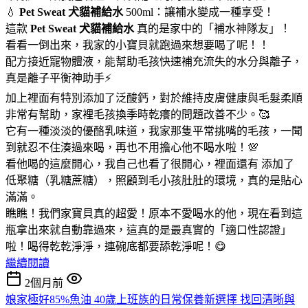
💧
Pet Sweat 犬貓補給水
500ml：讓補水變成一種享受！
這款
Pet Sweat 犬貓補給水
真的是家中的「補水神隊友」！
看看一倒出來，我家的小寶貝就跑過來想要喝了呢！！
配方接近寵物體液，能幫助毛孩快速補充流失的水分與離子，
真是離子平衡神助手⚡
加上裡面有特別添加了泛酸鈣，對於維持皮膚健康與毛髮柔順
非常有幫助，家裡毛孩換季時乾癢的問題改善不少。🥰
它有一種淡淡的優酪乳味道，我家那隻平常挑嘴的毛孩，一聞
到就忍不住湊過來喝，再也不用擔心他不喝水啦！💯
看他喝的這麼開心，我自己也看了很開心，裡面還有 添加了
低聚糖（乳糖蔗糖），照顧到毛小孩肚肚的環境，真的是貼心
滿滿。
瞧瞧！我們家寶貝真的超愛！原本不愛喝水的他，現在看到這
瓶拿出來就自動靠過來，這真的是最真實的「適口性認證」
啦！喝得乾乾淨淨，連碗底都要舔乾淨呢！😋
繼續閱讀
2個月前
娘家極好85%魚油 40歲上班族的日常保養新選擇 找回清晰與