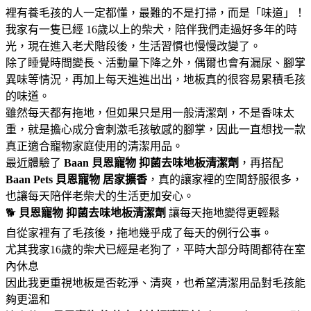
裡有養毛孩的人一定都懂，最難的不是打掃，而是「味道」！
我家有一隻已經 16歲以上的柴犬，陪伴我們走過好多年的時
光，現在進入老犬階段後，生活習慣也慢慢改變了。
除了睡覺時間變長、活動量下降之外，偶爾也會有漏尿、腳掌
異味等情況，再加上每天進進出出，地板真的很容易累積毛孩
的味道。
雖然每天都有拖地，但如果只是用一般清潔劑，不是香味太
重，就是擔心成分會刺激毛孩敏感的腳掌，因此一直想找一款
真正適合寵物家庭使用的清潔用品。
最近體驗了
Baan 貝恩寵物
抑菌去味地板清潔劑
，再搭配
Baan Pets 貝恩寵物
居家擴香
，真的讓家裡的空間舒服很多，
也讓每天陪伴老柴犬的生活更加安心。
🐕
貝恩寵物
抑菌去味地板清潔劑
讓每天拖地變得更輕鬆
自從家裡有了毛孩後，拖地幾乎成了每天的例行公事。
尤其我家16歲的柴犬已經是老狗了，平時大部分時間都待在室
內休息
因此我更重視地板是否乾淨、清爽，也希望清潔用品對毛孩能
夠更溫和