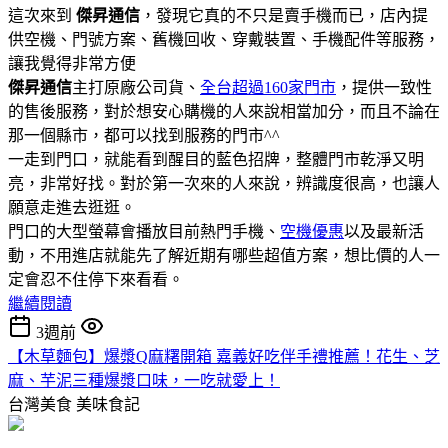
這次來到
傑昇通信
，發現它真的不只是賣手機而已，店內提
供空機、門號方案、舊機回收、穿戴裝置、手機配件等服務，
讓我覺得非常方便
傑昇通信
主打原廠公司貨、
全台超過160家門市
，提供一致性
的售後服務，對於想安心購機的人來說相當加分，而且不論在
那一個縣市，都可以找到服務的門市^^
一走到門口，就能看到醒目的藍色招牌，整體門市乾淨又明
亮，非常好找。對於第一次來的人來說，辨識度很高，也讓人
願意走進去逛逛。
門口的大型螢幕會播放目前熱門手機、
空機優惠
以及最新活
動，不用進店就能先了解近期有哪些超值方案，想比價的人一
定會忍不住停下來看看。
繼續閱讀
3週前
【木草麵包】爆漿Q麻糬開箱 嘉義好吃伴手禮推薦！花生、芝
麻、芋泥三種爆漿口味，一吃就愛上！
台灣美食
美味食記