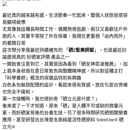
最近真的越來越有感，生活節奏一忙起來，整個人狀態就很容
易顯得疲憊
尤其像我這種長時間工作、偶爾熬夜追劇、假日又喜歡往戶外
跑的人，其實平常除了外在保養，我現在更重視「由內而外」
的養顏日常
這次想分享我最近持續補充的 「
硒2皙美妍錠
」，也是最近討
論度很高的 好硒家評價 產品之一
一開始會注意到它，其實是因為看到「硒女神昆凌推薦」，加
上我本身就很在意日常氣色與整體精神感，所以對這種主打
「科學養妍」概念的保健品特別有興趣
白色系包裝搭配簡約設計，看起來很有質感，放在化妝台旁邊
也完全不違和。
第一次接觸時，我也很好奇「硒立元是什麼？」
後來查了一下才知道，原來「硒」是人體不可或缺的微量元
素，而好硒家背後的台睿生技，花了很多時間研究硒相關營養
應用，甚至研發出台灣首支高純度活性硒原料 SelenOne® 硒
立元®