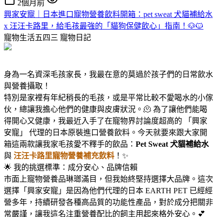
2個月前
興家安寵｜日本進口寵物營養飲料開箱：pet sweat 犬貓補給水
x 汪汪卡路里，給毛孩最強的「貓狗保健飲心」指南！🐶🐱
寵物生活五四三
寵物日記
身為一名資深毛孩家長，我最在意的莫過於孩子們的日常飲水
與營養攝取！
特別是家裡有年紀稍長的毛孩，或是平常比較不愛喝水的小傢
伙，總讓我擔心他們的健康與皮膚狀況。🫠 為了讓他們能喝
得開心又健康，我最近入手了在寵物界討論度超高的 「興家
安寵」 代理的日本原裝進口營養飲料。今天就要來跟大家開
箱這兩款讓我家毛孩愛不釋手的飲品：
Pet Sweat 犬貓補給水
與
汪汪卡路里寵物營養補充飲料
！✨
🌟 我的挑選標準：成分安心、品牌信賴
市面上寵物營養品琳瑯滿目，但我始終堅持選擇大品牌。這次
選擇「興家安寵」是因為他們代理的日本 EARTH PET 已經經
營多年，持續研發各種高品質的功能性產品，對於成分把關非
常嚴謹，讓我這名注重營養配比的飼主用起來格外安心。💕