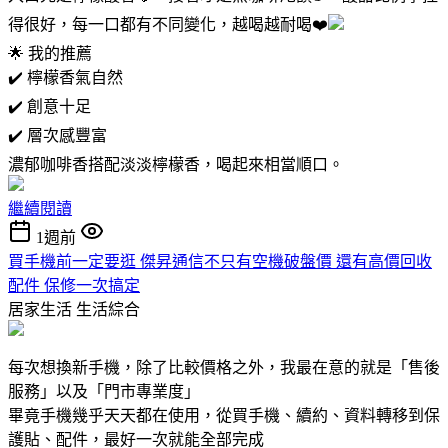
得很好，每一口都有不同變化，越喝越耐喝❤️
🌟 我的推薦
✔️ 檸檬香氣自然
✔️ 創意十足
✔️ 層次感豐富
濃郁咖啡香搭配淡淡檸檬香，喝起來相當順口。
繼續閱讀
1週前
買手機前一定要逛 傑昇通信不只有空機破盤價 還有高價回收
配件 保修一次搞定
居家生活
生活綜合
每次想換新手機，除了比較價格之外，我最在意的就是「售後
服務」以及「門市專業度」
畢竟手機幾乎天天都在使用，從買手機、續約、資料轉移到保
護貼、配件，最好一次就能全部完成