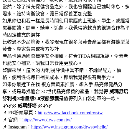
當然，除了補充保健食品之外，我也會提醒自己適時休息、多
喝水、維持均衡飲食，讓日常保養更加完整
如果你也和我一樣是長時間使用電腦的上班族、學生，或經常
需要閱讀、開車、騎車、追劇，我覺得這款真的很適合作為平
時固定補充的選擇
比較過不少品牌後，我發現現在很多葉黃素產品都有游離型葉
黃素、專家背書或複方設計
產品也通過國際標準安全檢驗，符合TFDA相關規範，全素者
也能安心補充，讓我日常食用更放心。
整體來說，這次的 舒利視評價相當不錯，不論是配方、價
格、便利性或每日補充成本，都讓我覺得很有競爭力。
如果你最近正在找 複方葉黃素推薦、想入手 晶亮保健品分
享、或是尋找適合 3C世代晶亮保養的產品，我覺得
威瑪舒培
舒
利視®增量版2.0液態膠囊
是值得列入口袋名單的一款。
🌿🌿🌿
威瑪舒培
🌿🌿🌿
📌 FB粉絲專頁：
https://www.facebook.com/drwstw
📌 官網：
https://www.drws.com.tw/
📌 Instagram：
https://www.instagram.com/drwstwhello/