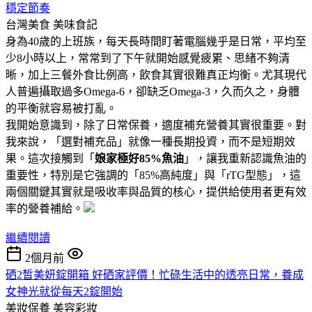
穩定節奏
台灣美食
美味食記
身為40歲的上班族，每天長時間盯著電腦幾乎是日常，平均至
少8小時以上，常常到了下午就開始感覺疲累、思緒不夠清
晰，加上三餐外食比例高，飲食其實很難真正均衡。尤其現代
人普遍攝取過多Omega-6，卻缺乏Omega-3，久而久之，身體
的平衡就容易被打亂。
我開始意識到，除了日常保養，適度補充營養其實很重要。對
我來說，「選對補充品」就像一種長期投資，而不是短期效
果。這次接觸到「
娘家極好85%魚油
」，讓我重新認識魚油的
重要性，特別是它強調的「85%高純度」與「rTG型態」，這
兩個關鍵其實就是吸收率與品質的核心，提供給使用者更有效
率的營養補給。
繼續閱讀
2個月前
硒2皙美妍錠開箱 好硒家評價！忙碌生活中的透亮日常，養成
女神光就從每天2錠開始
美妝保養
美容彩妝