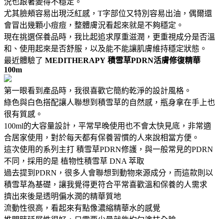
況也跟著變得不穩定。
尤其臉頰容易出現泛紅感，T字部位又特別容易出油，偶爾還
會冒出幾顆小痘痘，整體膚況看起來就是不夠穩定。
現在挑選保養品時，我比起追求厚重滋潤，更重視成分是否溫
和、使用起來是否舒服，以及能不能讓肌膚維持穩定狀態。
最近體驗了
MEDITHERAPY
積雪草PDRN活膚修復精華
100m
第一眼看到產品時，我很喜歡它簡約乾淨的設計風格。
綠色與白色搭配讓人聯想到積雪草的自然感，瓶身拿在手上也
很有質感。
100ml的大容量設計，平常早晚使用也不會太快見底，非常適
合居家使用，對於每天都有保養習慣的人來說相當方便。
這次使用的系列主打 積雪草PDRN修護，與一般常見的PDRN
不同，採用的是 植物性積雪草 DNA 萃取
過去提到PDRN，很多人會聯想到動物來源成分，而這款則以
積雪草為基礎，讓我覺得更符合平常喜歡溫和保養的人需求
擠出來後是透明偏水潤的精華質地
流動性很高，看起來有點像濃縮精華水的感覺