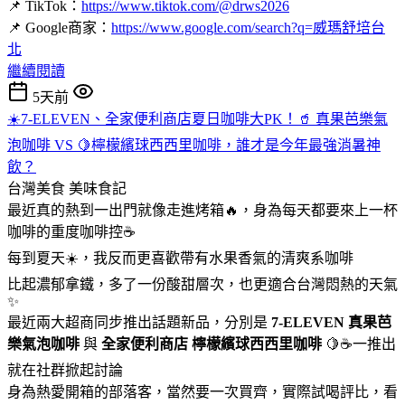
📌 TikTok：
https://www.tiktok.com/@drws2026
📌 Google商家：
https://www.google.com/search?q=威瑪舒培台
北
繼續閱讀
5天前
☀️7-ELEVEN、全家便利商店夏日咖啡大PK！🥤 真果芭樂氣
泡咖啡 VS 🍋檸檬繽球西西里咖啡，誰才是今年最強消暑神
飲？
台灣美食
美味食記
最近真的熱到一出門就像走進烤箱🔥，身為每天都要來上一杯
咖啡的重度咖啡控☕
每到夏天☀️，我反而更喜歡帶有水果香氣的清爽系咖啡
比起濃郁拿鐵，多了一份酸甜層次，也更適合台灣悶熱的天氣
✨
最近兩大超商同步推出話題新品，分別是
7-ELEVEN
真果芭
樂氣泡咖啡
與
全家便利商店
檸檬繽球西西里咖啡
🍋☕一推出
就在社群掀起討論
身為熱愛開箱的部落客，當然要一次買齊，實際試喝評比，看