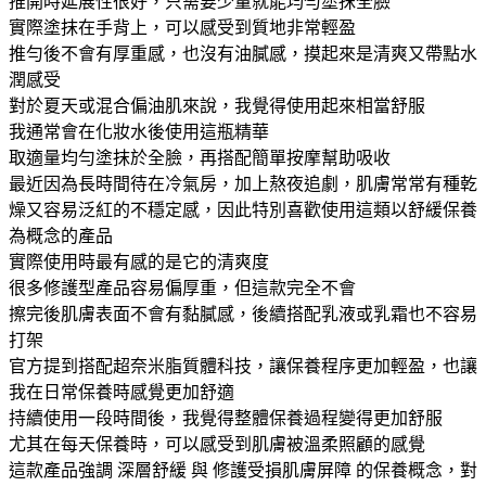
推開時延展性很好，只需要少量就能均勻塗抹全臉
實際塗抹在手背上，可以感受到質地非常輕盈
推勻後不會有厚重感，也沒有油膩感，摸起來是清爽又帶點水
潤感受
對於夏天或混合偏油肌來說，我覺得使用起來相當舒服
我通常會在化妝水後使用這瓶精華
取適量均勻塗抹於全臉，再搭配簡單按摩幫助吸收
最近因為長時間待在冷氣房，加上熬夜追劇，肌膚常常有種乾
燥又容易泛紅的不穩定感，因此特別喜歡使用這類以舒緩保養
為概念的產品
實際使用時最有感的是它的清爽度
很多修護型產品容易偏厚重，但這款完全不會
擦完後肌膚表面不會有黏膩感，後續搭配乳液或乳霜也不容易
打架
官方提到搭配超奈米脂質體科技，讓保養程序更加輕盈，也讓
我在日常保養時感覺更加舒適
持續使用一段時間後，我覺得整體保養過程變得更加舒服
尤其在每天保養時，可以感受到肌膚被溫柔照顧的感覺
這款產品強調 深層舒緩 與 修護受損肌膚屏障 的保養概念，對