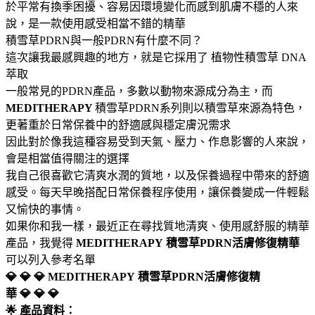
於平常有換季困擾、容易因環境變化而感到肌膚不穩的人來
說，是一款使用感受相當不錯的精華
積雪草PDRN與一般PDRN有什麼不同？
這次讓我最感興趣的地方，就是它採用了 植物性積雪草 DNA
萃取
一般常見的PDRN產品，多數以動物來源成分為主，而
MEDITHERAPY
積雪草PDRN系列則以積雪草來源為特色，
更著重於日常保養中的舒適感與穩定膚況需求
因此對於像我這種容易受到天氣、壓力、作息影響的人來說，
會是相當值得關注的選擇
我自己很喜歡它清爽水潤的質地，以及保養過程中帶來的舒適
感受。每天早晚搭配日常保養程序使用，讓保養變成一件輕鬆
又愉快的事情。
如果你和我一樣，最近正在尋找質地清爽、使用感舒服的精華
產品，我覺得
MEDITHERAPY
積雪草PDRN活膚修復精華
可以列入參考名單
💎 💎 💎 MEDITHERAPY
積雪草PDRN活膚修復精
華 💎 💎 💎
🌟 產品資料：