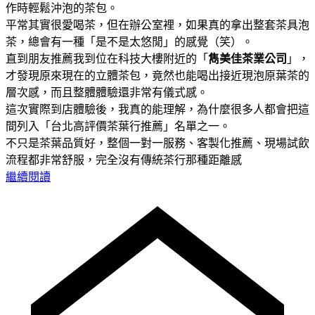
作時輕鬆沖泡的茶包。
平常其實很愛喝茶，但在辦公室裡，如果真的拿出整套茶具泡
茶，總會有一種「是不是太悠閒」的感覺（笑）。
直到朋友推薦我到位在科技大樓附近的「
雋美佳茶業公司
」，
才發現原來現在的立體茶包，竟然也能喝出接近現泡原葉茶的
層次感，而且整體體驗還非常有儀式感。
這次實際到店體驗後，我真的能理解，為什麼很多人都會把這
間列入「台北高評價茶葉行推薦」名單之一。
不只是茶葉品質好，整個一對一服務、客製化推薦、現場試飲
流程都非常舒服，完全沒有傳統茶行那種距離感
繼續閱讀