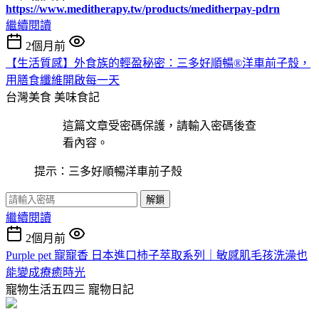
https://www.meditherapy.tw/products/meditherpay-pdrn
繼續閱讀
2個月前
【生活質感】外食族的輕盈秘密：三多好順暢®洋車前子殼，
用膳食纖維開啟每一天
台灣美食
美味食記
這篇文章受密碼保護，請輸入密碼後查
看內容。
提示：三多好順暢洋車前子殼
解鎖
繼續閱讀
2個月前
Purple pet 寵寵香 日本進口柿子萃取系列｜敏感肌毛孩洗澡也
能變成療癒時光
寵物生活五四三
寵物日記