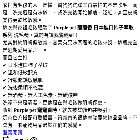
家裡有毛孩的人一定懂，幫狗狗洗澡其實最怕的不是吹毛，而
是「洗完還是有味道」、或洗完後開始抓癢、泛紅，甚至皮膚
變得更乾燥敏感。
這次幫家裡毛孩體驗了
Purple pet 寵寵香 日本進口柿子萃取
系列
洗毛精，真的有讓我驚艷到！
尤其對於肌膚偏敏感、容易有異味問題的毛孩來說，這瓶完全
是近期愛用品之一。
而且它主打：
✔ 日本進口柿子萃取
✔ 溫和低敏配方
✔ 舒緩修護敏感肌
✔ 洗後柔順不乾澀
✔ 無酒精、無人工色素、無硫酸鹽
洗澡不只是清潔，更像是在幫毛孩做肌膚保養。
收到
Purple pet 寵寵香
時，就先被整體包裝吸引。
奶茶色系搭配可愛插畫，質感真的很像高端寵物精品品牌，不
會有一般寵物用品過於花俏的感覺。
繼續閱讀