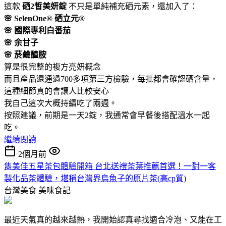
這款
硒2皙美妍錠
不只是單純補充硒元素，還加入了：
🌸 SelenOne® 硒立元®
🌸 國際專利白番茄
🌸 余甘子
🌸 菸鹼醯胺
算是很完整的複方亮妍概念
而且產品還通過700多項第三方檢驗，每批都會確認硒含量，
這種細節真的會讓人比較安心
我自己這次大概持續吃了兩週。
按照建議，前期是一天2錠，我通常會早餐後搭配溫水一起
吃。
繼續閱讀
2個月前
雋美佳五星茶包體驗開箱 台北送禮茶葉推薦首選！一對一客
製化品茶體驗，堪稱台灣界烏魚子的原片茶(高cp質)
台灣美食
美味食記
最近天氣真的越來越熱，我開始認真尋找適合冷泡、又能在工