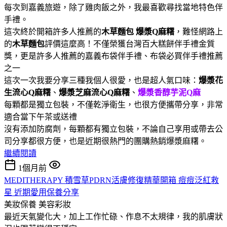
每次到嘉義旅遊，除了雞肉飯之外，我最喜歡尋找當地特色伴
手禮。
這次終於開箱許多人推薦的
木草麵包
爆漿Q麻糬
，難怪網路上
的
木草麵包
評價這麼高！不僅榮獲台灣百大糕餅伴手禮金質
獎，更是許多人推薦的嘉義布袋伴手禮、布袋必買伴手禮推薦
之一
這次一次我要分享三種我個人很愛，也是超人氣口味：
爆漿花
生流心Q麻糬
、
爆漿芝麻流心Q麻糬
、
爆漿香醇芋泥Q麻
每顆都是獨立包裝，不僅乾淨衛生，也很方便攜帶分享，非常
適合當下午茶或送禮
沒有添加防腐劑，每顆都有獨立包裝，不論自己享用或帶去公
司分享都很方便，也是近期很熱門的團購熱銷爆漿麻糬。
繼續閱讀
1個月前
MEDITHERAPY 積雪草PDRN活膚修復精華開箱 痘痘泛紅救
星 近期愛用保養分享
美妝保養
美容彩妝
最近天氣變化大，加上工作忙碌、作息不太規律，我的肌膚狀