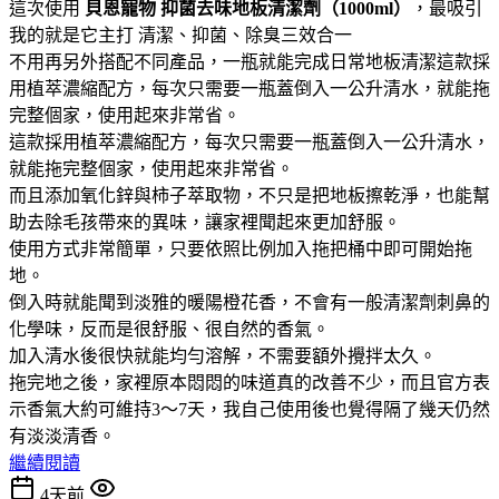
這次使用
貝恩寵物
抑菌去味地板清潔劑（1000ml）
，最吸引
我的就是它主打 清潔、抑菌、除臭三效合一
不用再另外搭配不同產品，一瓶就能完成日常地板清潔這款採
用植萃濃縮配方，每次只需要一瓶蓋倒入一公升清水，就能拖
完整個家，使用起來非常省。
這款採用植萃濃縮配方，每次只需要一瓶蓋倒入一公升清水，
就能拖完整個家，使用起來非常省。
而且添加氧化鋅與柿子萃取物，不只是把地板擦乾淨，也能幫
助去除毛孩帶來的異味，讓家裡聞起來更加舒服。
使用方式非常簡單，只要依照比例加入拖把桶中即可開始拖
地。
倒入時就能聞到淡雅的暖陽橙花香，不會有一般清潔劑刺鼻的
化學味，反而是很舒服、很自然的香氣。
加入清水後很快就能均勻溶解，不需要額外攪拌太久。
拖完地之後，家裡原本悶悶的味道真的改善不少，而且官方表
示香氣大約可維持3～7天，我自己使用後也覺得隔了幾天仍然
有淡淡清香。
繼續閱讀
4天前