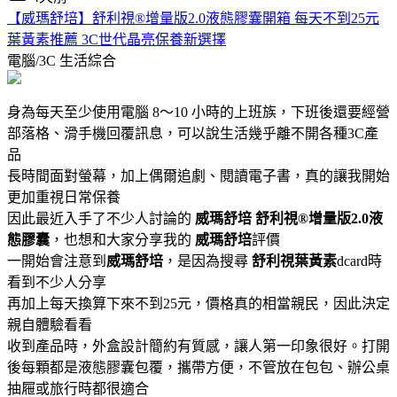
【威瑪舒培】舒利視®增量版2.0液態膠囊開箱 每天不到25元
葉黃素推薦 3C世代晶亮保養新選擇
電腦/3C
生活綜合
身為每天至少使用電腦 8～10 小時的上班族，下班後還要經營
部落格、滑手機回覆訊息，可以說生活幾乎離不開各種3C產
品
長時間面對螢幕，加上偶爾追劇、閱讀電子書，真的讓我開始
更加重視日常保養
因此最近入手了不少人討論的
威瑪舒培
舒利視®增量版2.0液
態膠囊
，也想和大家分享我的
威瑪舒培
評價
一開始會注意到
威瑪舒培
，是因為搜尋
舒利視葉黃素
dcard時
看到不少人分享
再加上每天換算下來不到25元，價格真的相當親民，因此決定
親自體驗看看
收到產品時，外盒設計簡約有質感，讓人第一印象很好。打開
後每顆都是液態膠囊包覆，攜帶方便，不管放在包包、辦公桌
抽屜或旅行時都很適合