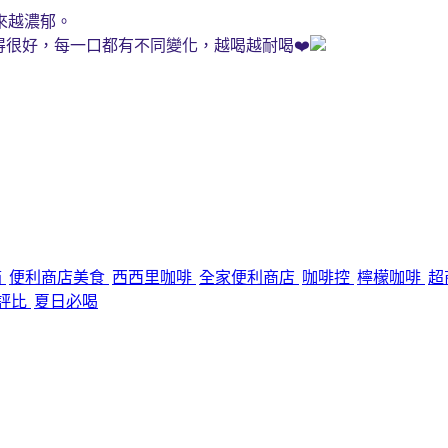
來越濃郁。
得很好，每一口都有不同變化，越喝越耐喝❤️
箱
便利商店美食
西西里咖啡
全家便利商店
咖啡控
檸檬咖啡
超
評比
夏日必喝