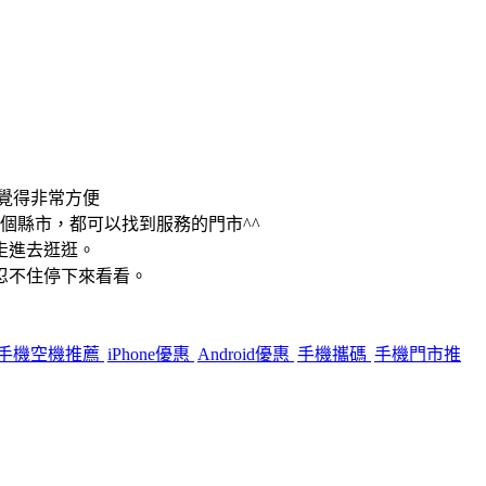
覺得非常方便
個縣市，都可以找到服務的門市^^
走進去逛逛。
忍不住停下來看看。
手機空機推薦
iPhone優惠
Android優惠
手機攜碼
手機門市推