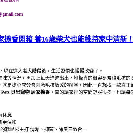
@gmail.com
家擴香開箱 養16歲柴犬也能維持家中清新
光，現在進入老犬階段後，生活習慣也慢慢改變了。
異味等情況，再加上每天進進出出，地板真的很容易累積毛孩的
，就是擔心成分會刺激毛孩敏感的腳掌，因此一直想找一款真正
n Pets 貝恩寵物
居家擴香
，真的讓家裡的空間舒服很多，也讓每
內休息
夠更溫和
的就是它主打 清潔、抑菌、除臭三效合一