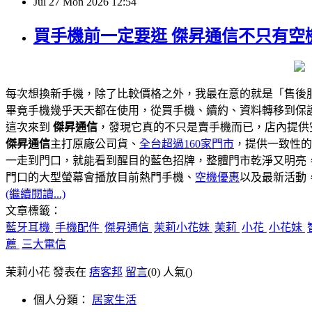
Jul
27
Mon
2026
12:54
買手機前一定要逛 傑昇通信不只有空機
每次想換新手機，除了比較價格之外，我最在意的就是「售後
畢竟手機幾乎天天都在使用，從買手機、續約、資料轉移到保
這次來到
傑昇通信
，發現它真的不只是賣手機而已，店內提供
傑昇通信
主打原廠公司貨、
全台超過160家門市
，提供一致性的
一走到門口，就能看到醒目的藍色招牌，整體門市乾淨又明亮
門口的大型螢幕會播放目前熱門手機、
空機優惠
以及最新活動
(繼續閱讀...)
文章標籤：
藍牙耳機
手機配件
傑昇通信
茉莉小花妹
茉莉
小花
小花妹
薦
三大電信
茉莉小花 發表在
痞客邦
留言
(0)
人氣(
)
個人分類：
居家生活