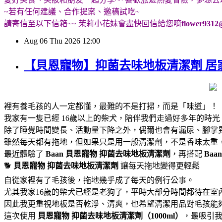
~若有任何建議、合作提案、邀稿試吃~
請寄信至以下信箱~~ 茉莉小花妹會盡快回信給您唷
flower9312
Aug
06
Thu
2026
12:00
【貝恩寵物】抑菌去味地板清潔劑 居
裡有養毛孩的人一定都懂，最難的不是打掃，而是「味道」！
我家有一隻已經 16歲以上的柴犬，陪伴我們走過好多年的時
除了睡覺時間變長、活動量下降之外，偶爾也會有漏尿、腳掌
雖然每天都有拖地，但如果只是用一般清潔劑，不是香味太重
最近體驗了
Baan 貝恩寵物
抑菌去味地板清潔劑
，再搭配
Baa
🐕
貝恩寵物
抑菌去味地板清潔劑
讓每天拖地變得更輕鬆
自從家裡有了毛孩後，拖地幾乎成了每天的例行公事。
尤其我家16歲的柴犬已經是老狗了，平時大部分時間都待在室
因此我更重視地板是否乾淨、清爽，也希望清潔用品對毛孩能
這次使用
貝恩寵物
抑菌去味地板清潔劑（1000ml）
，最吸引我