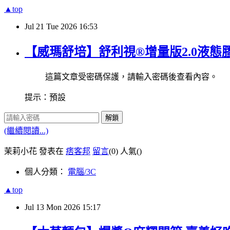
▲top
Jul
21
Tue
2026
16:53
【威瑪舒培】舒利視®增量版2.0液態
這篇文章受密碼保護，請輸入密碼後查看內容。
提示：預設
解鎖
(繼續閱讀...)
茉莉小花 發表在
痞客邦
留言
(0)
人氣(
)
個人分類：
電腦/3C
▲top
Jul
13
Mon
2026
15:17