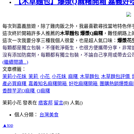
【木草麵包】爆漿Q麻糬開箱 嘉義好
每次到嘉義旅遊，除了雞肉飯之外，我最喜歡尋找當地特色伴
這次終於開箱許多人推薦的
木草麵包
爆漿Q麻糬
，難怪網路上
這次一次我要分享三種我個人很愛，也是超人氣口味：
爆漿花
每顆都是獨立包裝，不僅乾淨衛生，也很方便攜帶分享，非常
沒有添加防腐劑，每顆都有獨立包裝，不論自己享用或帶去公
(繼續閱讀...)
文章標籤：
茉莉小花妹
茉莉
小花
小花妹
麻糬
木草麵包
木草麵包評價
產必買麻糬
嘉義知名麻糬開箱
好吃麻糬開箱
團購熱銷爆漿
香醇芋泥Q麻糬
Q麻糬
茉莉小花 發表在
痞客邦
留言
(0)
人氣(
)
個人分類：
台灣美食
▲top