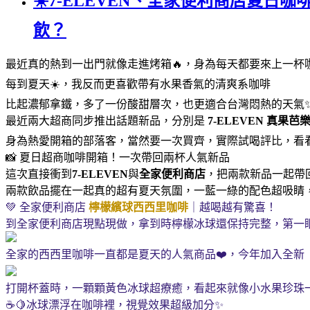
☀️7-ELEVEN、全家便利商店夏日
飲？
最近真的熱到一出門就像走進烤箱🔥，身為每天都要來上一杯
每到夏天☀️，我反而更喜歡帶有水果香氣的清爽系咖啡
比起濃郁拿鐵，多了一份酸甜層次，也更適合台灣悶熱的天氣
最近兩大超商同步推出話題新品，分別是
7-ELEVEN
真果芭
身為熱愛開箱的部落客，當然要一次買齊，實際試喝評比，看
📸 夏日超商咖啡開箱！一次帶回兩杯人氣新品
這次直接衝到
7-ELEVEN
與
全家便利商店
，把兩款新品一起帶回家
兩款飲品擺在一起真的超有夏天氛圍，一藍一綠的配色超吸睛
💚 全家便利商店
檸檬繽球西西里咖啡
｜越喝越有驚喜！
到全家便利商店現點現做，拿到時檸檬冰球還保持完整，第一眼
全家的西西里咖啡一直都是夏天的人氣商品❤️，今年加入全新
打開杯蓋時，一顆顆黃色冰球超療癒，看起來就像小水果珍珠一樣。
☕🍋冰球漂浮在咖啡裡，視覺效果超級加分✨