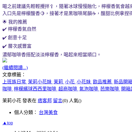
喝之前建議先輕輕攪拌🥄，隨著冰球慢慢融化，檸檬香氣會越
入口先是檸檬酸香🍋，接著才是黑咖啡尾韻☕，酸甜比例拿捏
🌟 我的推薦
✔️ 檸檬香氣自然
✔️ 創意十足
✔️ 層次感豐富
濃郁咖啡香搭配淡淡檸檬香，喝起來相當順口。
(繼續閱讀...)
文章標籤：
上班族日常
茉莉小花妹
茉莉
小花
小花妹
飲品推薦
新品開
咖啡
檸檬繽球西西里咖啡
超商咖啡
氣泡咖啡
芭樂咖啡
開箱
茉莉小花 發表在
痞客邦
留言
(0)
人氣(
)
個人分類：
台灣美食
▲top