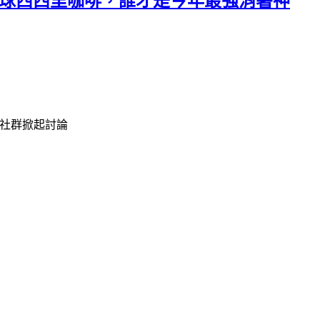
檸檬繽球西西里咖啡，誰才是今年最強消暑神
在社群掀起討論