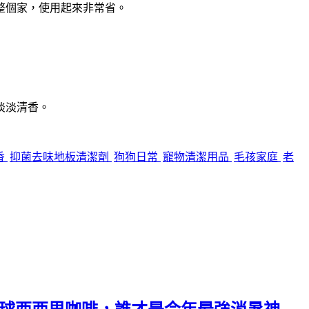
整個家，使用起來非常省。
淡淡清香。
香
抑菌去味地板清潔劑
狗狗日常
寵物清潔用品
毛孩家庭
老