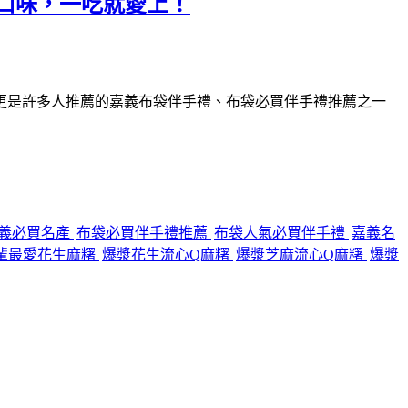
口味，一吃就愛上！
更是許多人推薦的嘉義布袋伴手禮、布袋必買伴手禮推薦之一
義必買名產
布袋必買伴手禮推薦
布袋人氣必買伴手禮
嘉義名
輩最愛花生麻糬
爆漿花生流心Q麻糬
爆漿芝麻流心Q麻糬
爆漿