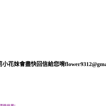
莉小花妹會盡快回信給您唷
flower9312@gma
環遊世界!