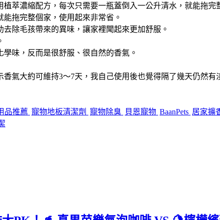
用植萃濃縮配方，每次只需要一瓶蓋倒入一公升清水，就能拖完
就能拖完整個家，使用起來非常省。
助去除毛孩帶來的異味，讓家裡聞起來更加舒服。
。
化學味，反而是很舒服、很自然的香氣。
示香氣大約可維持3～7天，我自己使用後也覺得隔了幾天仍然有
用品推薦
寵物地板清潔劑
寵物除臭
貝恩寵物
BaanPets
居家擴
潔