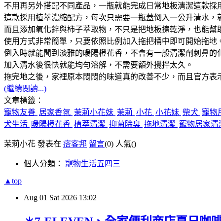
不用再另外搭配不同產品，一瓶就能完成日常地板清潔這款採
這款採用植萃濃縮配方，每次只需要一瓶蓋倒入一公升清水，
而且添加氧化鋅與柿子萃取物，不只是把地板擦乾淨，也能幫
使用方式非常簡單，只要依照比例加入拖把桶中即可開始拖地
倒入時就能聞到淡雅的暖陽橙花香，不會有一般清潔劑刺鼻的
加入清水後很快就能均勻溶解，不需要額外攪拌太久。
拖完地之後，家裡原本悶悶的味道真的改善不少，而且官方表
(繼續閱讀...)
文章標籤：
寵物友善
居家香氛
茉莉小花妹
茉莉
小花
小花妹
柴犬
寵物
犬生活
暖陽橙花香
植萃清潔
抑菌除臭
拖地清潔
寵物居家清
茉莉小花 發表在
痞客邦
留言
(0)
人氣(
)
個人分類：
寵物生活五四三
▲top
Aug
01
Sat
2026
13:02