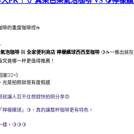
咖啡大PK！🥤 真果芭樂氣泡咖啡 VS 
咖啡的重度咖啡控☕
✨
樂氣泡咖啡
與
全家便利商店
檸檬繽球西西里咖啡
🍋☕一推出就
看究竟哪一杯更值得推薦！
‍♀️💨
，光是拍照就很有度假感
就讓人忍不住想趕快拍照分享😍
「檸檬繽球」🍋，真的讓整杯咖啡更有特色。
🍋🍋🍋