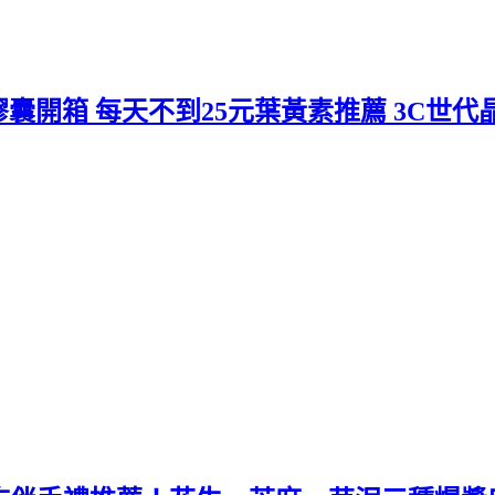
膠囊開箱 每天不到25元葉黃素推薦 3C世