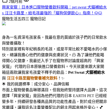
2個月前
興家安寵｜日本進口寵物營養飲料開箱：pet sweat 犬貓補給水
x 汪汪卡路里，給毛孩最強的「貓狗保健飲心」指南！🐶🐱
寵物生活五四三
寵物日記
身為一名資深毛孩家長，我最在意的莫過於孩子們的日常飲水
與營養攝取！
特別是家裡有年紀稍長的毛孩，或是平常比較不愛喝水的小傢
伙，總讓我擔心他們的健康與皮膚狀況。🫠 為了讓他們能喝
得開心又健康，我最近入手了在寵物界討論度超高的 「興家
安寵」 代理的日本原裝進口營養飲料。今天就要來跟大家開
箱這兩款讓我家毛孩愛不釋手的飲品：
Pet Sweat 犬貓補給水
與
汪汪卡路里寵物營養補充飲料
！✨
🌟 我的挑選標準：成分安心、品牌信賴
市面上寵物營養品琳瑯滿目，但我始終堅持選擇大品牌。這次
選擇「興家安寵」是因為他們代理的日本 EARTH PET 已經經
營多年，持續研發各種高品質的功能性產品，對於成分把關非
常嚴謹，讓我這名注重營養配比的飼主用起來格外安心。💕