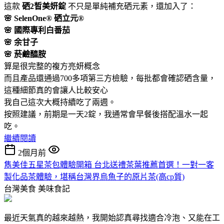
這款
硒2皙美妍錠
不只是單純補充硒元素，還加入了：
🌸 SelenOne® 硒立元®
🌸 國際專利白番茄
🌸 余甘子
🌸 菸鹼醯胺
算是很完整的複方亮妍概念
而且產品還通過700多項第三方檢驗，每批都會確認硒含量，
這種細節真的會讓人比較安心
我自己這次大概持續吃了兩週。
按照建議，前期是一天2錠，我通常會早餐後搭配溫水一起
吃。
繼續閱讀
2個月前
雋美佳五星茶包體驗開箱 台北送禮茶葉推薦首選！一對一客
製化品茶體驗，堪稱台灣界烏魚子的原片茶(高cp質)
台灣美食
美味食記
最近天氣真的越來越熱，我開始認真尋找適合冷泡、又能在工