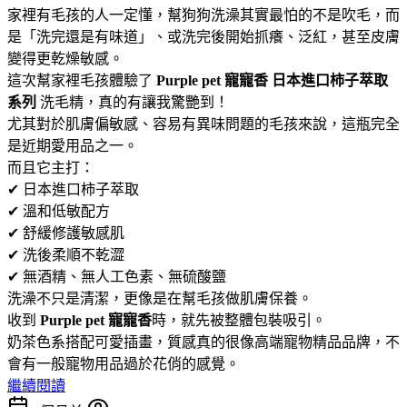
家裡有毛孩的人一定懂，幫狗狗洗澡其實最怕的不是吹毛，而
是「洗完還是有味道」、或洗完後開始抓癢、泛紅，甚至皮膚
變得更乾燥敏感。
這次幫家裡毛孩體驗了
Purple pet 寵寵香 日本進口柿子萃取
系列
洗毛精，真的有讓我驚艷到！
尤其對於肌膚偏敏感、容易有異味問題的毛孩來說，這瓶完全
是近期愛用品之一。
而且它主打：
✔ 日本進口柿子萃取
✔ 溫和低敏配方
✔ 舒緩修護敏感肌
✔ 洗後柔順不乾澀
✔ 無酒精、無人工色素、無硫酸鹽
洗澡不只是清潔，更像是在幫毛孩做肌膚保養。
收到
Purple pet 寵寵香
時，就先被整體包裝吸引。
奶茶色系搭配可愛插畫，質感真的很像高端寵物精品品牌，不
會有一般寵物用品過於花俏的感覺。
繼續閱讀