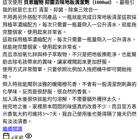
這次使用
貝恩寵物
抑菌去味地板清潔劑（1000ml）
，最吸引
我的就是它主打 清潔、抑菌、除臭三效合一
不用再另外搭配不同產品，一瓶就能完成日常地板清潔這款採
用植萃濃縮配方，每次只需要一瓶蓋倒入一公升清水，就能拖
完整個家，使用起來非常省。
這款採用植萃濃縮配方，每次只需要一瓶蓋倒入一公升清水，
就能拖完整個家，使用起來非常省。
而且添加氧化鋅與柿子萃取物，不只是把地板擦乾淨，也能幫
助去除毛孩帶來的異味，讓家裡聞起來更加舒服。
使用方式非常簡單，只要依照比例加入拖把桶中即可開始拖
地。
倒入時就能聞到淡雅的暖陽橙花香，不會有一般清潔劑刺鼻的
化學味，反而是很舒服、很自然的香氣。
加入清水後很快就能均勻溶解，不需要額外攪拌太久。
拖完地之後，家裡原本悶悶的味道真的改善不少，而且官方表
示香氣大約可維持3～7天，我自己使用後也覺得隔了幾天仍然
有淡淡清香。
繼續閱讀
4天前