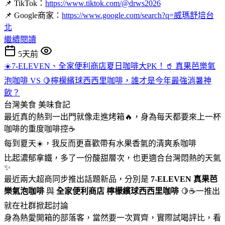
📌 TikTok：
https://www.tiktok.com/@drws2026
📌 Google商家：
https://www.google.com/search?q=威瑪舒培台
北
繼續閱讀
5天前
☀️7-ELEVEN、全家便利商店夏日咖啡大PK！🥤 真果芭樂氣
泡咖啡 VS 🍋檸檬繽球西西里咖啡，誰才是今年最強消暑神
飲？
台灣美食
美味食記
最近真的熱到一出門就像走進烤箱🔥，身為每天都要來上一杯
咖啡的重度咖啡控☕
每到夏天☀️，我反而更喜歡帶有水果香氣的清爽系咖啡
比起濃郁拿鐵，多了一份酸甜層次，也更適合台灣悶熱的天氣
✨
最近兩大超商同步推出話題新品，分別是
7-ELEVEN
真果芭
樂氣泡咖啡
與
全家便利商店
檸檬繽球西西里咖啡
🍋☕一推出
就在社群掀起討論
身為熱愛開箱的部落客，當然要一次買齊，實際試喝評比，看