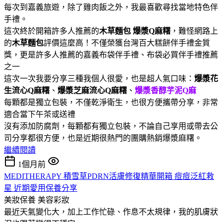
每次到嘉義旅遊，除了雞肉飯之外，我最喜歡尋找當地特色伴
手禮。
這次終於開箱許多人推薦的
木草麵包
爆漿Q麻糬
，難怪網路上
的
木草麵包
評價這麼高！不僅榮獲台灣百大糕餅伴手禮金質
獎，更是許多人推薦的嘉義布袋伴手禮、布袋必買伴手禮推薦
之一
這次一次我要分享三種我個人很愛，也是超人氣口味：
爆漿花
生流心Q麻糬
、
爆漿芝麻流心Q麻糬
、
爆漿香醇芋泥Q麻
每顆都是獨立包裝，不僅乾淨衛生，也很方便攜帶分享，非常
適合當下午茶或送禮
沒有添加防腐劑，每顆都有獨立包裝，不論自己享用或帶去公
司分享都很方便，也是近期很熱門的團購熱銷爆漿麻糬。
繼續閱讀
1個月前
MEDITHERAPY 積雪草PDRN活膚修復精華開箱 痘痘泛紅救
星 近期愛用保養分享
美妝保養
美容彩妝
最近天氣變化大，加上工作忙碌、作息不太規律，我的肌膚狀