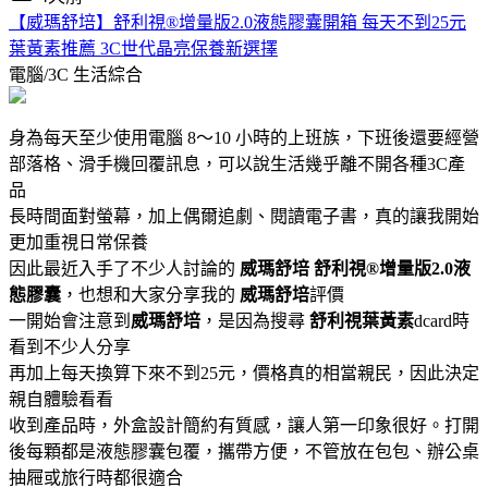
【威瑪舒培】舒利視®增量版2.0液態膠囊開箱 每天不到25元
葉黃素推薦 3C世代晶亮保養新選擇
電腦/3C
生活綜合
身為每天至少使用電腦 8～10 小時的上班族，下班後還要經營
部落格、滑手機回覆訊息，可以說生活幾乎離不開各種3C產
品
長時間面對螢幕，加上偶爾追劇、閱讀電子書，真的讓我開始
更加重視日常保養
因此最近入手了不少人討論的
威瑪舒培
舒利視®增量版2.0液
態膠囊
，也想和大家分享我的
威瑪舒培
評價
一開始會注意到
威瑪舒培
，是因為搜尋
舒利視葉黃素
dcard時
看到不少人分享
再加上每天換算下來不到25元，價格真的相當親民，因此決定
親自體驗看看
收到產品時，外盒設計簡約有質感，讓人第一印象很好。打開
後每顆都是液態膠囊包覆，攜帶方便，不管放在包包、辦公桌
抽屜或旅行時都很適合