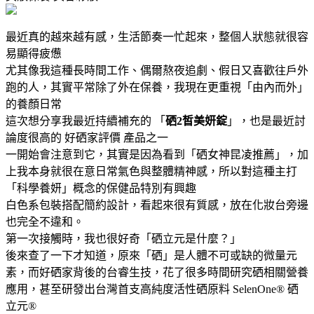
最近真的越來越有感，生活節奏一忙起來，整個人狀態就很容
易顯得疲憊
尤其像我這種長時間工作、偶爾熬夜追劇、假日又喜歡往戶外
跑的人，其實平常除了外在保養，我現在更重視「由內而外」
的養顏日常
這次想分享我最近持續補充的 「
硒2皙美妍錠
」，也是最近討
論度很高的 好硒家評價 產品之一
一開始會注意到它，其實是因為看到「硒女神昆凌推薦」，加
上我本身就很在意日常氣色與整體精神感，所以對這種主打
「科學養妍」概念的保健品特別有興趣
白色系包裝搭配簡約設計，看起來很有質感，放在化妝台旁邊
也完全不違和。
第一次接觸時，我也很好奇「硒立元是什麼？」
後來查了一下才知道，原來「硒」是人體不可或缺的微量元
素，而好硒家背後的台睿生技，花了很多時間研究硒相關營養
應用，甚至研發出台灣首支高純度活性硒原料 SelenOne® 硒
立元®