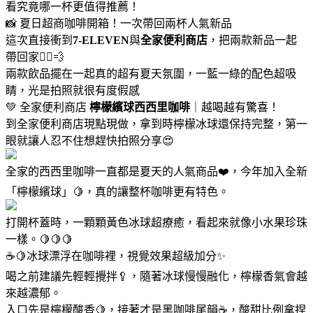
看究竟哪一杯更值得推薦！
📸 夏日超商咖啡開箱！一次帶回兩杯人氣新品
這次直接衝到
7-ELEVEN
與
全家便利商店
，把兩款新品一起
帶回家🏃‍♀️💨
兩款飲品擺在一起真的超有夏天氛圍，一藍一綠的配色超吸
睛，光是拍照就很有度假感
💚 全家便利商店
檸檬繽球西西里咖啡
｜越喝越有驚喜！
到全家便利商店現點現做，拿到時檸檬冰球還保持完整，第一
眼就讓人忍不住想趕快拍照分享😍
全家的西西里咖啡一直都是夏天的人氣商品❤️，今年加入全新
「檸檬繽球」🍋，真的讓整杯咖啡更有特色。
打開杯蓋時，一顆顆黃色冰球超療癒，看起來就像小水果珍珠
一樣。🍋🍋🍋
☕🍋冰球漂浮在咖啡裡，視覺效果超級加分✨
喝之前建議先輕輕攪拌🥄，隨著冰球慢慢融化，檸檬香氣會越
來越濃郁。
入口先是檸檬酸香🍋，接著才是黑咖啡尾韻☕，酸甜比例拿捏