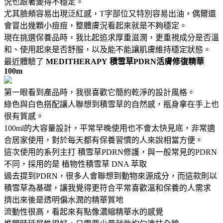
況也跟著變得不穩定。
尤其臉頰容易出現泛紅感，T字部位又特別容易出油，偶爾還
會冒出幾顆小痘痘，整體膚況看起來就是不夠穩定。
現在挑選保養品時，我比起追求厚重滋潤，更重視成分是否溫
和、使用起來是否舒服，以及能不能讓肌膚維持穩定狀態。
最近體驗了
MEDITHERAPY
積雪草PDRN活膚修復精華
100m
第一眼看到產品時，我很喜歡它簡約乾淨的設計風格。
綠色與白色搭配讓人聯想到積雪草的自然感，瓶身拿在手上也
很有質感。
100ml的大容量設計，平常早晚使用也不會太快見底，非常適
合居家使用，對於每天都有保養習慣的人來說相當方便。
這次使用的系列主打 積雪草PDRN修護，與一般常見的PDRN
不同，採用的是 植物性積雪草 DNA 萃取
過去提到PDRN，很多人會聯想到動物來源成分，而這款則以
積雪草為基礎，讓我覺得更符合平常喜歡溫和保養的人需求
擠出來後是透明偏水潤的精華質地
流動性很高，看起來有點像濃縮精華水的感覺