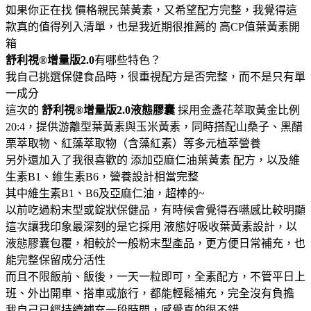
如果你正在找 價格親民葉黃素，又希望配方完整，我覺得這
款真的值得列入清單，也是我近期很推薦的 高CP值葉黃素開
箱
舒利視®增量版2.0
有哪些特色？
我自己挑選保健食品時，很重視配方是否完整，而不是只有單
一成分
這次的
舒利視®增量版2.0液態膠囊
採用金盞花萃取黃金比例
20:4，提供游離型葉黃素與玉米黃素，同時搭配山桑子、黑醋
栗萃取物、紅藻萃取物（含藻紅素）等多元植萃營養
另外還加入了我很喜歡的 添加亞麻仁油葉黃素 配方，以及維
生素B1、維生素B6，營養設計相當完整
其中維生素B1、B6及亞麻仁油，超棒的~
以前吃過粉末型或錠狀保健品，有時候會覺得吞嚥感比較明顯
這次讓我印象最深刻的是它採用 液態好吸收葉黃素設計，以
液態膠囊包覆，相較於一般粉末型產品，更方便日常補充，也
能完整保留成分活性
而且不限飯前、飯後，一天一粒即可，全素配方，不管平日上
班、外出開車、搭車或旅行，都能輕鬆補充，完全沒有負擔
我自己已經持續補充一段時間，感覺真的很不錯