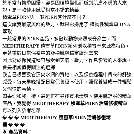
於平常有換季困擾、容易因環境變化而感到肌膚不穩的人來
說，是一款使用感受相當不錯的精華
積雪草PDRN與一般PDRN有什麼不同？
這次讓我最感興趣的地方，就是它採用了 植物性積雪草 DNA
萃取
一般常見的PDRN產品，多數以動物來源成分為主，而
MEDITHERAPY
積雪草PDRN系列則以積雪草來源為特色，
更著重於日常保養中的舒適感與穩定膚況需求
因此對於像我這種容易受到天氣、壓力、作息影響的人來說，
會是相當值得關注的選擇
我自己很喜歡它清爽水潤的質地，以及保養過程中帶來的舒適
感受。每天早晚搭配日常保養程序使用，讓保養變成一件輕鬆
又愉快的事情。
如果你和我一樣，最近正在尋找質地清爽、使用感舒服的精華
產品，我覺得
MEDITHERAPY
積雪草PDRN活膚修復精華
可以列入參考名單
💎 💎 💎 MEDITHERAPY
積雪草PDRN活膚修復精
華 💎 💎 💎
🌟 產品資料：