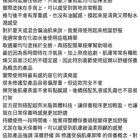
推開時延展性很好，只需要少量就能均勻塗抹全臉
實際塗抹在手背上，可以感受到質地非常輕盈
推勻後不會有厚重感，也沒有油膩感，摸起來是清爽又帶點水
潤感受
對於夏天或混合偏油肌來說，我覺得使用起來相當舒服
我通常會在化妝水後使用這瓶精華
取適量均勻塗抹於全臉，再搭配簡單按摩幫助吸收
最近因為長時間待在冷氣房，加上熬夜追劇，肌膚常常有種乾
燥又容易泛紅的不穩定感，因此特別喜歡使用這類以舒緩保養
為概念的產品
實際使用時最有感的是它的清爽度
很多修護型產品容易偏厚重，但這款完全不會
擦完後肌膚表面不會有黏膩感，後續搭配乳液或乳霜也不容易
打架
官方提到搭配超奈米脂質體科技，讓保養程序更加輕盈，也讓
我在日常保養時感覺更加舒適
持續使用一段時間後，我覺得整體保養過程變得更加舒服
尤其在每天保養時，可以感受到肌膚被溫柔照顧的感覺
這款產品強調 深層舒緩 與 修護受損肌膚屏障 的保養概念，對