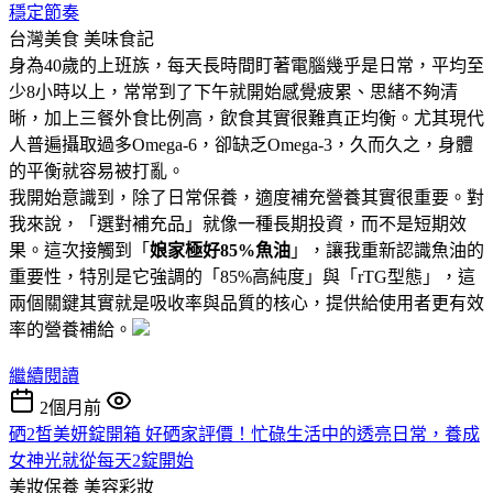
穩定節奏
台灣美食
美味食記
身為40歲的上班族，每天長時間盯著電腦幾乎是日常，平均至
少8小時以上，常常到了下午就開始感覺疲累、思緒不夠清
晰，加上三餐外食比例高，飲食其實很難真正均衡。尤其現代
人普遍攝取過多Omega-6，卻缺乏Omega-3，久而久之，身體
的平衡就容易被打亂。
我開始意識到，除了日常保養，適度補充營養其實很重要。對
我來說，「選對補充品」就像一種長期投資，而不是短期效
果。這次接觸到「
娘家極好85%魚油
」，讓我重新認識魚油的
重要性，特別是它強調的「85%高純度」與「rTG型態」，這
兩個關鍵其實就是吸收率與品質的核心，提供給使用者更有效
率的營養補給。
繼續閱讀
2個月前
硒2皙美妍錠開箱 好硒家評價！忙碌生活中的透亮日常，養成
女神光就從每天2錠開始
美妝保養
美容彩妝