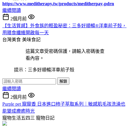
https://www.meditherapy.tw/products/meditherpay-pdrn
繼續閱讀
2個月前
【生活質感】外食族的輕盈秘密：三多好順暢®洋車前子殼，
用膳食纖維開啟每一天
台灣美食
美味食記
這篇文章受密碼保護，請輸入密碼後查
看內容。
提示：三多好順暢洋車前子殼
解鎖
繼續閱讀
2個月前
Purple pet 寵寵香 日本進口柿子萃取系列｜敏感肌毛孩洗澡也
能變成療癒時光
寵物生活五四三
寵物日記