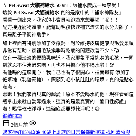
💧
Pet Sweat 犬貓補給水
500ml：讓補水變成一種享受！
這款
Pet Sweat 犬貓補給水
真的是家中的「補水神隊友」！
看看一倒出來，我家的小寶貝就跑過來想要喝了呢！！
配方接近寵物體液，能幫助毛孩快速補充流失的水分與離子，
真是離子平衡神助手⚡
加上裡面有特別添加了泛酸鈣，對於維持皮膚健康與毛髮柔順
非常有幫助，家裡毛孩換季時乾癢的問題改善不少。🥰
它有一種淡淡的優酪乳味道，我家那隻平常挑嘴的毛孩，一聞
到就忍不住湊過來喝，再也不用擔心他不喝水啦！💯
看他喝的這麼開心，我自己也看了很開心，裡面還有 添加了
低聚糖（乳糖蔗糖），照顧到毛小孩肚肚的環境，真的是貼心
滿滿。
瞧瞧！我們家寶貝真的超愛！原本不愛喝水的他，現在看到這
瓶拿出來就自動靠過來，這真的是最真實的「適口性認證」
啦！喝得乾乾淨淨，連碗底都要舔乾淨呢！😋
繼續閱讀
2個月前
娘家極好85%魚油 40歲上班族的日常保養新選擇 找回清晰與