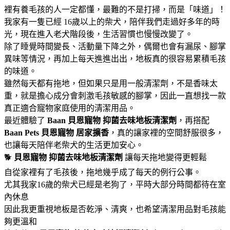
裡有養毛孩的人一定都懂，最難的不是打掃，而是「味道」！
我家有一隻已經 16歲以上的柴犬，陪伴我們走過好多年的時
光，現在進入老犬階段後，生活習慣也慢慢改變了。
除了睡覺時間變長、活動量下降之外，偶爾也會有漏尿、腳掌
異味等情況，再加上每天進進出出，地板真的很容易累積毛孩
的味道。
雖然每天都有拖地，但如果只是用一般清潔劑，不是香味太
重，就是擔心成分會刺激毛孩敏感的腳掌，因此一直想找一款
真正適合寵物家庭使用的清潔用品。
最近體驗了
Baan 貝恩寵物
抑菌去味地板清潔劑
，再搭配
Baan Pets 貝恩寵物
居家擴香
，真的讓家裡的空間舒服很多，
也讓每天陪伴老柴犬的生活更加安心。
🐕
貝恩寵物
抑菌去味地板清潔劑
讓每天拖地變得更輕鬆
自從家裡有了毛孩後，拖地幾乎成了每天的例行公事。
尤其我家16歲的柴犬已經是老狗了，平時大部分時間都待在室
內休息
因此我更重視地板是否乾淨、清爽，也希望清潔用品對毛孩能
夠更溫和