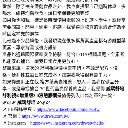
當然，除了補充保健食品之外，我也會提醒自己適時休息、多
喝水、維持均衡飲食，讓日常保養更加完整
如果你也和我一樣是長時間使用電腦的上班族、學生，或經常
需要閱讀、開車、騎車、追劇，我覺得這款真的很適合作為平
時固定補充的選擇
比較過不少品牌後，我發現現在很多葉黃素產品都有游離型葉
黃素、專家背書或複方設計
產品也通過國際標準安全檢驗，符合TFDA相關規範，全素者
也能安心補充，讓我日常食用更放心。
整體來說，這次的 舒利視評價相當不錯，不論是配方、價
格、便利性或每日補充成本，都讓我覺得很有競爭力。
如果你最近正在找 複方葉黃素推薦、想入手 晶亮保健品分
享、或是尋找適合 3C世代晶亮保養的產品，我覺得
威瑪舒培
舒
利視®增量版2.0液態膠囊
是值得列入口袋名單的一款。
🌿🌿🌿
威瑪舒培
🌿🌿🌿
📌 FB粉絲專頁：
https://www.facebook.com/drwstw
📌 官網：
https://www.drws.com.tw/
📌 Instagram：
https://www.instagram.com/drwstwhello/