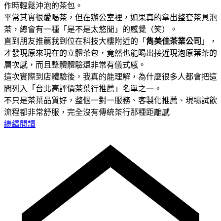
作時輕鬆沖泡的茶包。
平常其實很愛喝茶，但在辦公室裡，如果真的拿出整套茶具泡
茶，總會有一種「是不是太悠閒」的感覺（笑）。
直到朋友推薦我到位在科技大樓附近的「
雋美佳茶業公司
」，
才發現原來現在的立體茶包，竟然也能喝出接近現泡原葉茶的
層次感，而且整體體驗還非常有儀式感。
這次實際到店體驗後，我真的能理解，為什麼很多人都會把這
間列入「台北高評價茶葉行推薦」名單之一。
不只是茶葉品質好，整個一對一服務、客製化推薦、現場試飲
流程都非常舒服，完全沒有傳統茶行那種距離感
繼續閱讀