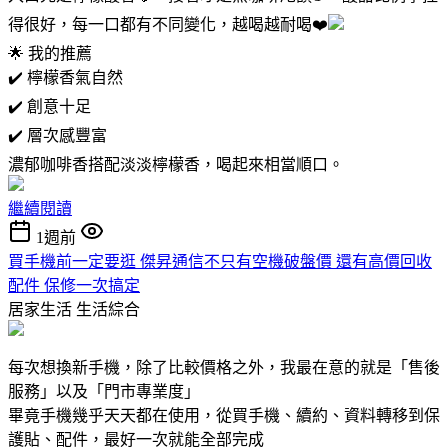
得很好，每一口都有不同變化，越喝越耐喝❤️
🌟 我的推薦
✔️ 檸檬香氣自然
✔️ 創意十足
✔️ 層次感豐富
濃郁咖啡香搭配淡淡檸檬香，喝起來相當順口。
繼續閱讀
1週前
買手機前一定要逛 傑昇通信不只有空機破盤價 還有高價回收
配件 保修一次搞定
居家生活
生活綜合
每次想換新手機，除了比較價格之外，我最在意的就是「售後
服務」以及「門市專業度」
畢竟手機幾乎天天都在使用，從買手機、續約、資料轉移到保
護貼、配件，最好一次就能全部完成