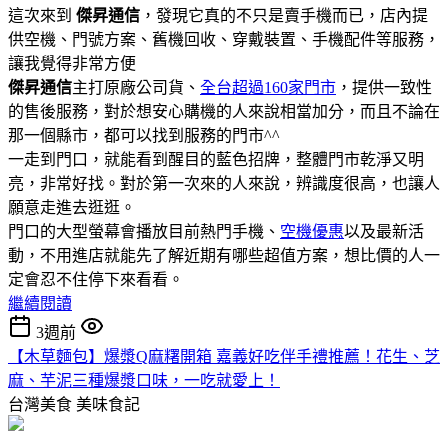
這次來到
傑昇通信
，發現它真的不只是賣手機而已，店內提
供空機、門號方案、舊機回收、穿戴裝置、手機配件等服務，
讓我覺得非常方便
傑昇通信
主打原廠公司貨、
全台超過160家門市
，提供一致性
的售後服務，對於想安心購機的人來說相當加分，而且不論在
那一個縣市，都可以找到服務的門市^^
一走到門口，就能看到醒目的藍色招牌，整體門市乾淨又明
亮，非常好找。對於第一次來的人來說，辨識度很高，也讓人
願意走進去逛逛。
門口的大型螢幕會播放目前熱門手機、
空機優惠
以及最新活
動，不用進店就能先了解近期有哪些超值方案，想比價的人一
定會忍不住停下來看看。
繼續閱讀
3週前
【木草麵包】爆漿Q麻糬開箱 嘉義好吃伴手禮推薦！花生、芝
麻、芋泥三種爆漿口味，一吃就愛上！
台灣美食
美味食記