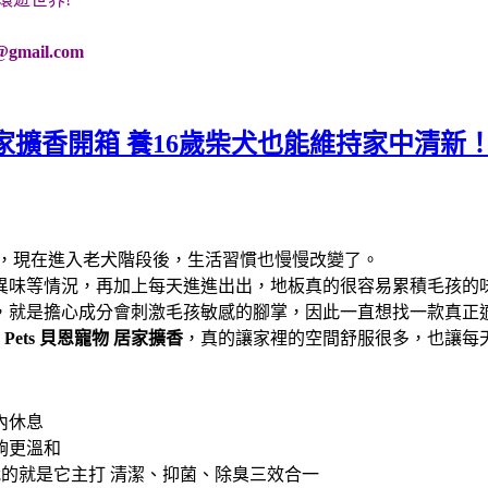
@gmail.com
家擴香開箱 養16歲柴犬也能維持家中清新
光，現在進入老犬階段後，生活習慣也慢慢改變了。
異味等情況，再加上每天進進出出，地板真的很容易累積毛孩的
，就是擔心成分會刺激毛孩敏感的腳掌，因此一直想找一款真正
n Pets 貝恩寵物
居家擴香
，真的讓家裡的空間舒服很多，也讓每
內休息
夠更溫和
的就是它主打 清潔、抑菌、除臭三效合一