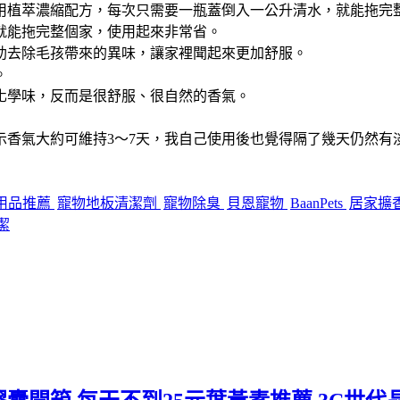
用植萃濃縮配方，每次只需要一瓶蓋倒入一公升清水，就能拖完
就能拖完整個家，使用起來非常省。
助去除毛孩帶來的異味，讓家裡聞起來更加舒服。
。
化學味，反而是很舒服、很自然的香氣。
示香氣大約可維持3～7天，我自己使用後也覺得隔了幾天仍然有
用品推薦
寵物地板清潔劑
寵物除臭
貝恩寵物
BaanPets
居家擴
潔