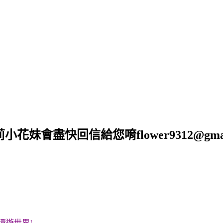
莉小花妹會盡快回信給您唷
flower9312@gma
環遊世界!