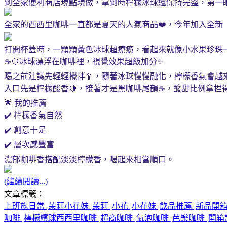
到全家便利商店現點現做，拿到時檸檬冰球還保持完整，第一眼
全家的西西里咖啡一直都是夏天的人氣商品❤️，今年加入全新
打開杯蓋時，一顆顆黃色冰球超療癒，看起來就像小水果珍珠一樣。
☕🍋冰球漂浮在咖啡裡，視覺效果超級加分✨
喝之前建議先輕輕攪拌🥄，隨著冰球慢慢融化，檸檬香氣會越
入口先是檸檬酸香🍋，接著才是黑咖啡尾韻☕，酸甜比例拿捏
🌟 我的推薦
✔️ 檸檬香氣自然
✔️ 創意十足
✔️ 層次感豐富
濃郁咖啡香搭配淡淡檸檬香，喝起來相當順口。
(繼續閱讀...)
文章標籤：
上班族日常
茉莉小花妹
茉莉
小花
小花妹
飲品推薦
新品開
咖啡
檸檬繽球西西里咖啡
超商咖啡
氣泡咖啡
芭樂咖啡
開箱