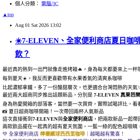
個人分類：
電腦/3C
▲top
Aug
01
Sat
2026
13:02
☀️7-ELEVEN、全家便利商店夏日
飲？
最近真的熱到一出門就像走進烤箱🔥，身為每天都要來上一杯
每到夏天☀️，我反而更喜歡帶有水果香氣的清爽系咖啡
比起濃郁拿鐵，多了一份酸甜層次，也更適合台灣悶熱的天氣
最近兩大超商同步推出話題新品，分別是
7-ELEVEN
真果芭
身為熱愛開箱的部落客，當然要一次買齊，實際試喝評比，看
📸 夏日超商咖啡開箱！一次帶回兩杯人氣新品
這次直接衝到
7-ELEVEN
與
全家便利商店
，把兩款新品一起帶回家
兩款飲品擺在一起真的超有夏天氛圍，一藍一綠的配色超吸睛
💚 全家便利商店
檸檬繽球西西里咖啡
｜越喝越有驚喜！