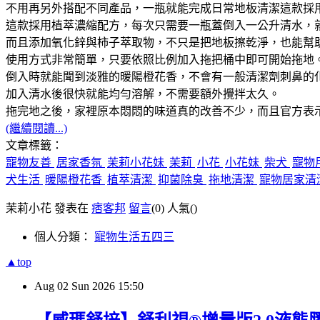
不用再另外搭配不同產品，一瓶就能完成日常地板清潔這款採
這款採用植萃濃縮配方，每次只需要一瓶蓋倒入一公升清水，
而且添加氧化鋅與柿子萃取物，不只是把地板擦乾淨，也能幫
使用方式非常簡單，只要依照比例加入拖把桶中即可開始拖地
倒入時就能聞到淡雅的暖陽橙花香，不會有一般清潔劑刺鼻的
加入清水後很快就能均勻溶解，不需要額外攪拌太久。
拖完地之後，家裡原本悶悶的味道真的改善不少，而且官方表
(繼續閱讀...)
文章標籤：
寵物友善
居家香氛
茉莉小花妹
茉莉
小花
小花妹
柴犬
寵物
犬生活
暖陽橙花香
植萃清潔
抑菌除臭
拖地清潔
寵物居家清
茉莉小花 發表在
痞客邦
留言
(0)
人氣(
)
個人分類：
寵物生活五四三
▲top
Aug
02
Sun
2026
15:50