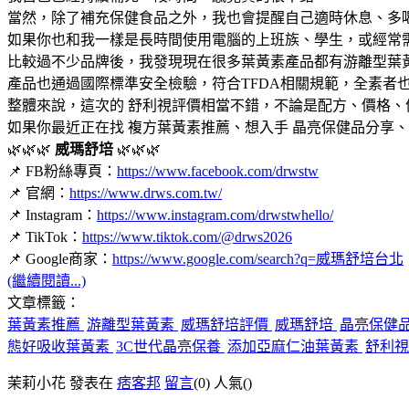
當然，除了補充保健食品之外，我也會提醒自己適時休息、多
如果你也和我一樣是長時間使用電腦的上班族、學生，或經常
比較過不少品牌後，我發現現在很多葉黃素產品都有游離型葉
產品也通過國際標準安全檢驗，符合TFDA相關規範，全素者
整體來說，這次的 舒利視評價相當不錯，不論是配方、價格
如果你最近正在找 複方葉黃素推薦、想入手 晶亮保健品分享、
🌿🌿🌿
威瑪舒培
🌿🌿🌿
📌 FB粉絲專頁：
https://www.facebook.com/drwstw
📌 官網：
https://www.drws.com.tw/
📌 Instagram：
https://www.instagram.com/drwstwhello/
📌 TikTok：
https://www.tiktok.com/@drws2026
📌 Google商家：
https://www.google.com/search?q=威瑪舒培台北
(繼續閱讀...)
文章標籤：
葉黃素推薦
游離型葉黃素
威瑪舒培評價
威瑪舒培
晶亮保健
態好吸收葉黃素
3C世代晶亮保養
添加亞麻仁油葉黃素
舒利視
茉莉小花 發表在
痞客邦
留言
(0)
人氣(
)