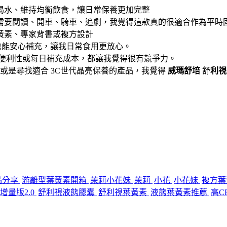
喝水、維持均衡飲食，讓日常保養更加完整
需要閱讀、開車、騎車、追劇，我覺得這款真的很適合作為平時
黃素、專家背書或複方設計
也能安心補充，讓我日常食用更放心。
、便利性或每日補充成本，都讓我覺得很有競爭力。
或是尋找適合 3C世代晶亮保養的產品，我覺得
威瑪舒培
舒
利視
品分享
游離型葉黃素開箱
茉莉小花妹
茉莉
小花
小花妹
複方葉
增量版2.0
舒利視液態膠囊
舒利視葉黃素
液態葉黃素推薦
高C