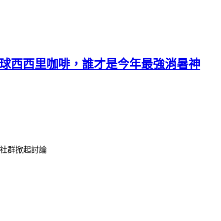
檸檬繽球西西里咖啡，誰才是今年最強消暑神
在社群掀起討論