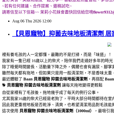
~若有任何建議、合作提案、邀稿試吃~
請寄信至以下信箱~~ 茉莉小花妹會盡快回信給您唷
flower9312
Aug
06
Thu
2026
12:00
【貝恩寵物】抑菌去味地板清潔劑 居
裡有養毛孩的人一定都懂，最難的不是打掃，而是「味道」！
我家有一隻已經 16歲以上的柴犬，陪伴我們走過好多年的時
除了睡覺時間變長、活動量下降之外，偶爾也會有漏尿、腳掌
雖然每天都有拖地，但如果只是用一般清潔劑，不是香味太重
最近體驗了
Baan 貝恩寵物
抑菌去味地板清潔劑
，再搭配
Baa
🐕
貝恩寵物
抑菌去味地板清潔劑
讓每天拖地變得更輕鬆
自從家裡有了毛孩後，拖地幾乎成了每天的例行公事。
尤其我家16歲的柴犬已經是老狗了，平時大部分時間都待在室
因此我更重視地板是否乾淨、清爽，也希望清潔用品對毛孩能
這次使用
貝恩寵物
抑菌去味地板清潔劑（1000ml）
，最吸引我