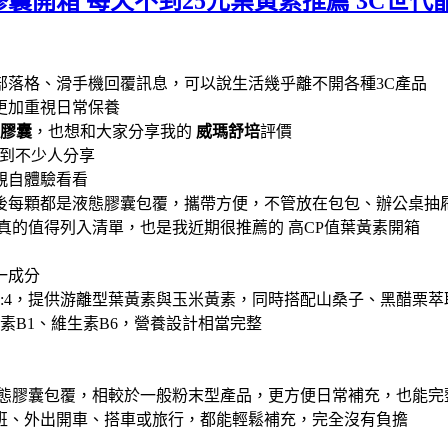
膠囊開箱 每天不到25元葉黃素推薦 3C世
營部落格、滑手機回覆訊息，可以說生活幾乎離不開各種3C產品
更加重視日常保養
態膠囊
，也想和大家分享我的
威瑪舒培
評價
時看到不少人分享
親自體驗看看
後每顆都是液態膠囊包覆，攜帶方便，不管放在包包、辦公桌抽
真的值得列入清單，也是我近期很推薦的 高CP值葉黃素開箱
一成分
0:4，提供游離型葉黃素與玉米黃素，同時搭配山桑子、黑醋栗
素B1、維生素B6，營養設計相當完整
液態膠囊包覆，相較於一般粉末型產品，更方便日常補充，也能完
班、外出開車、搭車或旅行，都能輕鬆補充，完全沒有負擔