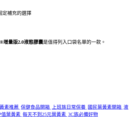
固定補充的選擇
®增量版2.0液態膠囊
是值得列入口袋名單的一款。
黃素推薦
保健食品開箱
上班族日常保養
國民葉黃素開箱
液
P值葉黃素
每天不到25元葉黃素
3C族必備好物