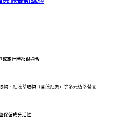
代晶亮保養新選擇
屜或旅行時都很適合
萃取物、紅藻萃取物（含藻紅素）等多元植萃營養
整保留成分活性