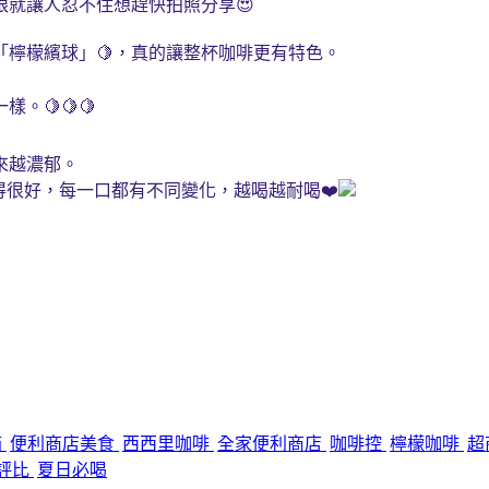
就讓人忍不住想趕快拍照分享😍
「檸檬繽球」🍋，真的讓整杯咖啡更有特色。
🍋🍋🍋
來越濃郁。
得很好，每一口都有不同變化，越喝越耐喝❤️
箱
便利商店美食
西西里咖啡
全家便利商店
咖啡控
檸檬咖啡
超
評比
夏日必喝