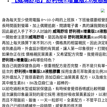
【威瑪舒培】舒利視®增量版2.0液態
身為每天至少使用電腦 8～10 小時的上班族，下班後還要經
長時間面對螢幕，加上偶爾追劇、閱讀電子書，真的讓我開始
因此最近入手了不少人討論的
威瑪舒培
舒利視®增量版2.0液
一開始會注意到
威瑪舒培
，是因為搜尋
舒利視葉黃素
dcard
再加上每天換算下來不到25元，價格真的相當親民，因此決定
收到產品時，外盒設計簡約有質感，讓人第一印象很好。打開
如果你正在找 價格親民葉黃素，又希望配方完整，我覺得這款
舒利視®增量版2.0
有哪些特色？
我自己挑選保健食品時，很重視配方是否完整，而不是只有單
這次的
舒利視®增量版2.0液態膠囊
採用金盞花萃取黃金比例2
另外還加入了我很喜歡的 添加亞麻仁油葉黃素 配方，以及維生
其中維生素B1、B6及亞麻仁油，超棒的~
以前吃過粉末型或錠狀保健品，有時候會覺得吞嚥感比較明顯
這次讓我印象最深刻的是它採用 液態好吸收葉黃素設計，以
而且不限飯前、飯後，一天一粒即可，全素配方，不管平日上
我自己已經持續補充一段時間，感覺真的很不錯