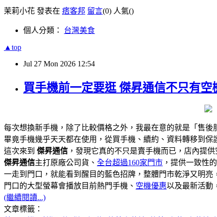
茉莉小花 發表在
痞客邦
留言
(0)
人氣(
)
個人分類：
台灣美食
▲top
Jul
27
Mon
2026
12:54
買手機前一定要逛 傑昇通信不只有空機
每次想換新手機，除了比較價格之外，我最在意的就是「售後
畢竟手機幾乎天天都在使用，從買手機、續約、資料轉移到保
這次來到
傑昇通信
，發現它真的不只是賣手機而已，店內提供
傑昇通信
主打原廠公司貨、
全台超過160家門市
，提供一致性的
一走到門口，就能看到醒目的藍色招牌，整體門市乾淨又明亮
門口的大型螢幕會播放目前熱門手機、
空機優惠
以及最新活動
(繼續閱讀...)
文章標籤：