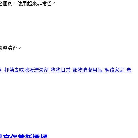
整個家，使用起來非常省。
淡淡清香。
香
抑菌去味地板清潔劑
狗狗日常
寵物清潔用品
毛孩家庭
老