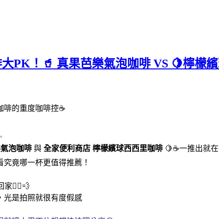
咖啡大PK！🥤 真果芭樂氣泡咖啡 VS 
咖啡的重度咖啡控☕
✨
樂氣泡咖啡
與
全家便利商店
檸檬繽球西西里咖啡
🍋☕一推出就
看究竟哪一杯更值得推薦！
‍♀️💨
，光是拍照就很有度假感