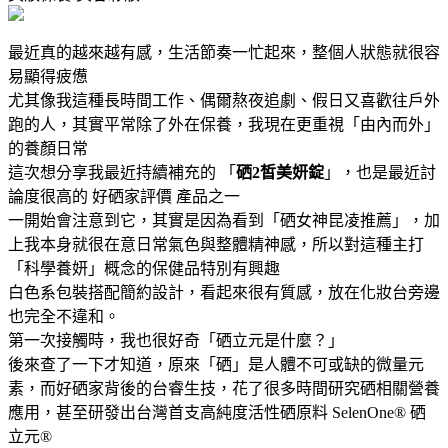
最近真的越來越有感，生活節奏一忙起來，整個人狀態就很容
易顯得疲憊
尤其像我這種長時間工作、偶爾熬夜追劇、假日又喜歡往戶外
跑的人，其實平常除了外在保養，我現在更重視「由內而外」
的養顏日常
這次想分享我最近持續補充的 「
硒2皙美妍錠
」，也是最近討
論度很高的 好硒家評價 產品之一
一開始會注意到它，其實是因為看到「硒女神昆凌推薦」，加
上我本身就很在意日常氣色與整體精神感，所以對這種主打
「科學養妍」概念的保健品特別有興趣
白色系包裝搭配簡約設計，看起來很有質感，放在化妝台旁邊
也完全不違和。
第一次接觸時，我也很好奇「硒立元是什麼？」
後來查了一下才知道，原來「硒」是人體不可或缺的微量元
素，而好硒家背後的台睿生技，花了很多時間研究硒相關營養
應用，甚至研發出台灣首支高純度活性硒原料 SelenOne® 硒
立元®