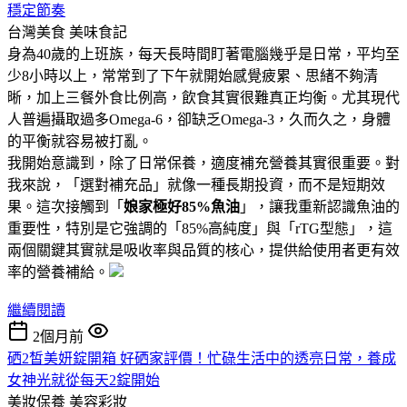
穩定節奏
台灣美食
美味食記
身為40歲的上班族，每天長時間盯著電腦幾乎是日常，平均至
少8小時以上，常常到了下午就開始感覺疲累、思緒不夠清
晰，加上三餐外食比例高，飲食其實很難真正均衡。尤其現代
人普遍攝取過多Omega-6，卻缺乏Omega-3，久而久之，身體
的平衡就容易被打亂。
我開始意識到，除了日常保養，適度補充營養其實很重要。對
我來說，「選對補充品」就像一種長期投資，而不是短期效
果。這次接觸到「
娘家極好85%魚油
」，讓我重新認識魚油的
重要性，特別是它強調的「85%高純度」與「rTG型態」，這
兩個關鍵其實就是吸收率與品質的核心，提供給使用者更有效
率的營養補給。
繼續閱讀
2個月前
硒2皙美妍錠開箱 好硒家評價！忙碌生活中的透亮日常，養成
女神光就從每天2錠開始
美妝保養
美容彩妝