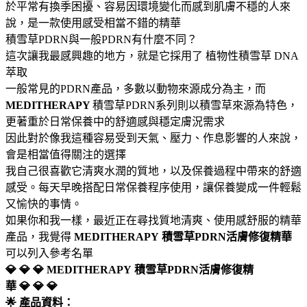
於平常有換季困擾、容易因環境變化而感到肌膚不穩的人來
說，是一款使用感受相當不錯的精華
積雪草PDRN與一般PDRN有什麼不同？
這次讓我最感興趣的地方，就是它採用了 植物性積雪草 DNA
萃取
一般常見的PDRN產品，多數以動物來源成分為主，而
MEDITHERAPY
積雪草PDRN系列則以積雪草來源為特色，
更著重於日常保養中的舒適感與穩定膚況需求
因此對於像我這種容易受到天氣、壓力、作息影響的人來說，
會是相當值得關注的選擇
我自己很喜歡它清爽水潤的質地，以及保養過程中帶來的舒適
感受。每天早晚搭配日常保養程序使用，讓保養變成一件輕鬆
又愉快的事情。
如果你和我一樣，最近正在尋找質地清爽、使用感舒服的精華
產品，我覺得
MEDITHERAPY
積雪草PDRN活膚修復精華
可以列入參考名單
💎 💎 💎 MEDITHERAPY
積雪草PDRN活膚修復精
華 💎 💎 💎
🌟 產品資料：