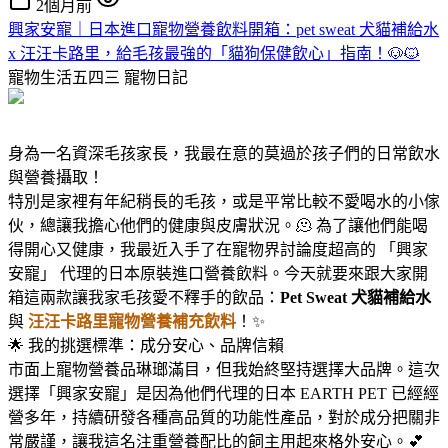
2個月前
興家安寵｜日本進口寵物營養飲料開箱：pet sweat 犬貓補給水
x 汪汪卡路里，給毛孩最強的「貓狗保健飲心」指南！🐶🐱
寵物生活五四三
寵物日記
身為一名資深毛孩家長，我最在意的莫過於孩子們的日常飲水
與營養攝取！
特別是家裡有年紀稍長的毛孩，或是平常比較不愛喝水的小傢
伙，總讓我擔心他們的健康與皮膚狀況。🫠 為了讓他們能喝
得開心又健康，我最近入手了在寵物界討論度超高的 「興家
安寵」 代理的日本原裝進口營養飲料。今天就要來跟大家開
箱這兩款讓我家毛孩愛不釋手的飲品：
Pet Sweat 犬貓補給水
與
汪汪卡路里寵物營養補充飲料
！✨
🌟 我的挑選標準：成分安心、品牌信賴
市面上寵物營養品琳瑯滿目，但我始終堅持選擇大品牌。這次
選擇「興家安寵」是因為他們代理的日本 EARTH PET 已經經
營多年，持續研發各種高品質的功能性產品，對於成分把關非
常嚴謹，讓我這名注重營養配比的飼主用起來格外安心。💕