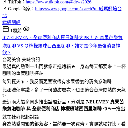
📌 TikTok：
https://www.tiktok.com/@drws2026
📌 Google商家：
https://www.google.com/search?q=威瑪舒培台
北
繼續閱讀
1週前
☀️7-ELEVEN、全家便利商店夏日咖啡大PK！🥤 真果芭樂氣
泡咖啡 VS 🍋檸檬繽球西西里咖啡，誰才是今年最強消暑神
飲？
台灣美食
美味食記
最近真的熱到一出門就像走進烤箱🔥，身為每天都要來上一杯
咖啡的重度咖啡控☕
每到夏天☀️，我反而更喜歡帶有水果香氣的清爽系咖啡
比起濃郁拿鐵，多了一份酸甜層次，也更適合台灣悶熱的天氣
✨
最近兩大超商同步推出話題新品，分別是
7-ELEVEN
真果芭
樂氣泡咖啡
與
全家便利商店
檸檬繽球西西里咖啡
🍋☕一推出
就在社群掀起討論
身為熱愛開箱的部落客，當然要一次買齊，實際試喝評比，看