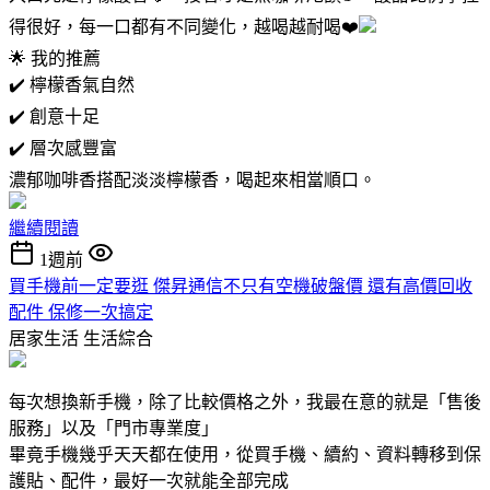
得很好，每一口都有不同變化，越喝越耐喝❤️
🌟 我的推薦
✔️ 檸檬香氣自然
✔️ 創意十足
✔️ 層次感豐富
濃郁咖啡香搭配淡淡檸檬香，喝起來相當順口。
繼續閱讀
1週前
買手機前一定要逛 傑昇通信不只有空機破盤價 還有高價回收
配件 保修一次搞定
居家生活
生活綜合
每次想換新手機，除了比較價格之外，我最在意的就是「售後
服務」以及「門市專業度」
畢竟手機幾乎天天都在使用，從買手機、續約、資料轉移到保
護貼、配件，最好一次就能全部完成