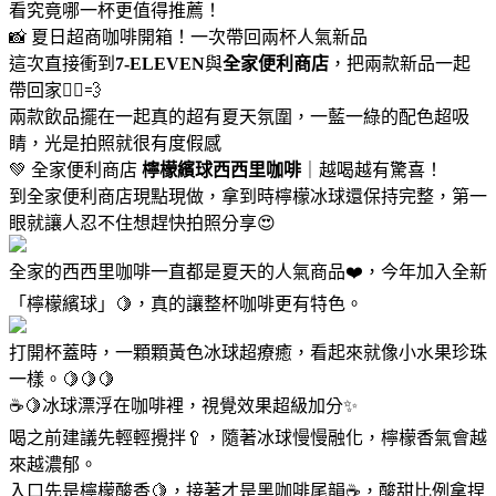
看究竟哪一杯更值得推薦！
📸 夏日超商咖啡開箱！一次帶回兩杯人氣新品
這次直接衝到
7-ELEVEN
與
全家便利商店
，把兩款新品一起
帶回家🏃‍♀️💨
兩款飲品擺在一起真的超有夏天氛圍，一藍一綠的配色超吸
睛，光是拍照就很有度假感
💚 全家便利商店
檸檬繽球西西里咖啡
｜越喝越有驚喜！
到全家便利商店現點現做，拿到時檸檬冰球還保持完整，第一
眼就讓人忍不住想趕快拍照分享😍
全家的西西里咖啡一直都是夏天的人氣商品❤️，今年加入全新
「檸檬繽球」🍋，真的讓整杯咖啡更有特色。
打開杯蓋時，一顆顆黃色冰球超療癒，看起來就像小水果珍珠
一樣。🍋🍋🍋
☕🍋冰球漂浮在咖啡裡，視覺效果超級加分✨
喝之前建議先輕輕攪拌🥄，隨著冰球慢慢融化，檸檬香氣會越
來越濃郁。
入口先是檸檬酸香🍋，接著才是黑咖啡尾韻☕，酸甜比例拿捏