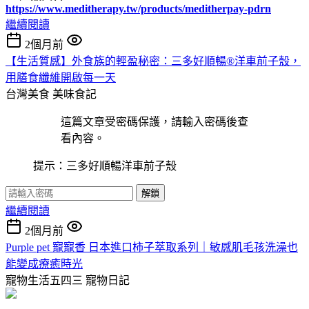
https://www.meditherapy.tw/products/meditherpay-pdrn
繼續閱讀
2個月前
【生活質感】外食族的輕盈秘密：三多好順暢®洋車前子殼，
用膳食纖維開啟每一天
台灣美食
美味食記
這篇文章受密碼保護，請輸入密碼後查
看內容。
提示：三多好順暢洋車前子殼
解鎖
繼續閱讀
2個月前
Purple pet 寵寵香 日本進口柿子萃取系列｜敏感肌毛孩洗澡也
能變成療癒時光
寵物生活五四三
寵物日記