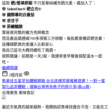
這款
硒2皙美妍錠
不只是單純補充硒元素，還加入了：
🌸 SelenOne® 硒立元®
🌸 國際專利白番茄
🌸 余甘子
🌸 菸鹼醯胺
算是很完整的複方亮妍概念
而且產品還通過700多項第三方檢驗，每批都會確認硒含量，
這種細節真的會讓人比較安心
我自己這次大概持續吃了兩週。
按照建議，前期是一天2錠，我通常會早餐後搭配溫水一起
吃。
繼續閱讀
2個月前
雋美佳五星茶包體驗開箱 台北送禮茶葉推薦首選！一對一客
製化品茶體驗，堪稱台灣界烏魚子的原片茶(高cp質)
台灣美食
美味食記
最近天氣真的越來越熱，我開始認真尋找適合冷泡、又能在工