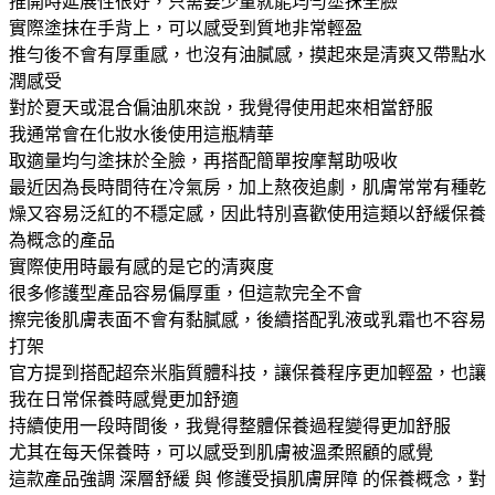
推開時延展性很好，只需要少量就能均勻塗抹全臉
實際塗抹在手背上，可以感受到質地非常輕盈
推勻後不會有厚重感，也沒有油膩感，摸起來是清爽又帶點水
潤感受
對於夏天或混合偏油肌來說，我覺得使用起來相當舒服
我通常會在化妝水後使用這瓶精華
取適量均勻塗抹於全臉，再搭配簡單按摩幫助吸收
最近因為長時間待在冷氣房，加上熬夜追劇，肌膚常常有種乾
燥又容易泛紅的不穩定感，因此特別喜歡使用這類以舒緩保養
為概念的產品
實際使用時最有感的是它的清爽度
很多修護型產品容易偏厚重，但這款完全不會
擦完後肌膚表面不會有黏膩感，後續搭配乳液或乳霜也不容易
打架
官方提到搭配超奈米脂質體科技，讓保養程序更加輕盈，也讓
我在日常保養時感覺更加舒適
持續使用一段時間後，我覺得整體保養過程變得更加舒服
尤其在每天保養時，可以感受到肌膚被溫柔照顧的感覺
這款產品強調 深層舒緩 與 修護受損肌膚屏障 的保養概念，對