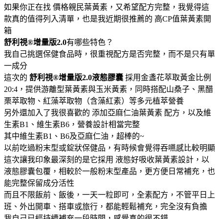
如果你正在找 價格親民葉黃素，又希望配方完整，我覺得這
款真的值得列入清單，也是我近期很推薦的 高CP值葉黃素開
箱
舒利視®增量版2.0
有哪些特色？
我自己挑選保健食品時，很重視配方是否完整，而不是只有單
一成分
這次的
舒利視®增量版2.0液態膠囊
採用金盞花萃取黃金比例
20:4，提供游離型葉黃素與玉米黃素，同時搭配山桑子、黑醋
栗萃取物、紅藻萃取物（含藻紅素）等多元植萃營養
另外還加入了我很喜歡的 添加亞麻仁油葉黃素 配方，以及維
生素B1、維生素B6，營養設計相當完整
其中維生素B1、B6及亞麻仁油，超棒的~
以前吃過粉末型或錠狀保健品，有時候會覺得吞嚥感比較明顯
這次讓我印象最深刻的是它採用 液態好吸收葉黃素設計，以
液態膠囊包覆，相較於一般粉末型產品，更方便日常補充，也
能完整保留成分活性
而且不限飯前、飯後，一天一粒即可，全素配方，不管平日上
班、外出開車、搭車或旅行，都能輕鬆補充，完全沒有負擔
我自己已經持續補充一段時間，感覺真的很不錯