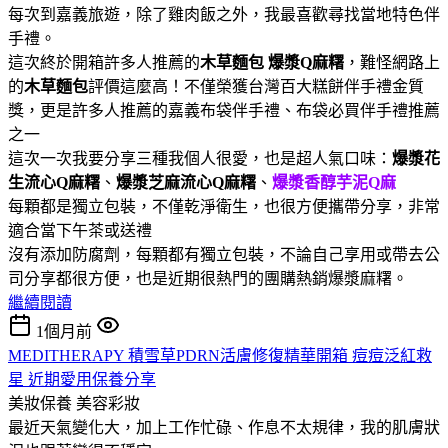
每次到嘉義旅遊，除了雞肉飯之外，我最喜歡尋找當地特色伴
手禮。
這次終於開箱許多人推薦的
木草麵包
爆漿Q麻糬
，難怪網路上
的
木草麵包
評價這麼高！不僅榮獲台灣百大糕餅伴手禮金質
獎，更是許多人推薦的嘉義布袋伴手禮、布袋必買伴手禮推薦
之一
這次一次我要分享三種我個人很愛，也是超人氣口味：
爆漿花
生流心Q麻糬
、
爆漿芝麻流心Q麻糬
、
爆漿香醇芋泥Q麻
每顆都是獨立包裝，不僅乾淨衛生，也很方便攜帶分享，非常
適合當下午茶或送禮
沒有添加防腐劑，每顆都有獨立包裝，不論自己享用或帶去公
司分享都很方便，也是近期很熱門的團購熱銷爆漿麻糬。
繼續閱讀
1個月前
MEDITHERAPY 積雪草PDRN活膚修復精華開箱 痘痘泛紅救
星 近期愛用保養分享
美妝保養
美容彩妝
最近天氣變化大，加上工作忙碌、作息不太規律，我的肌膚狀