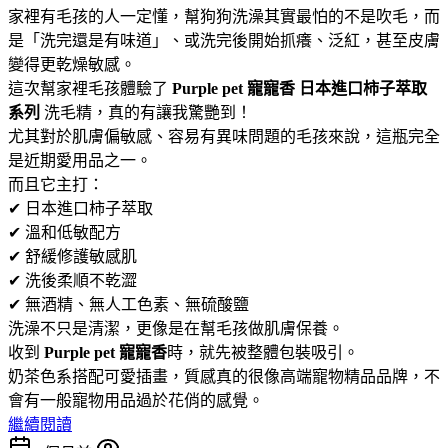
家裡有毛孩的人一定懂，幫狗狗洗澡其實最怕的不是吹毛，而
是「洗完還是有味道」、或洗完後開始抓癢、泛紅，甚至皮膚
變得更乾燥敏感。
這次幫家裡毛孩體驗了
Purple pet 寵寵香 日本進口柿子萃取
系列
洗毛精，真的有讓我驚艷到！
尤其對於肌膚偏敏感、容易有異味問題的毛孩來說，這瓶完全
是近期愛用品之一。
而且它主打：
✔ 日本進口柿子萃取
✔ 溫和低敏配方
✔ 舒緩修護敏感肌
✔ 洗後柔順不乾澀
✔ 無酒精、無人工色素、無硫酸鹽
洗澡不只是清潔，更像是在幫毛孩做肌膚保養。
收到
Purple pet 寵寵香
時，就先被整體包裝吸引。
奶茶色系搭配可愛插畫，質感真的很像高端寵物精品品牌，不
會有一般寵物用品過於花俏的感覺。
繼續閱讀