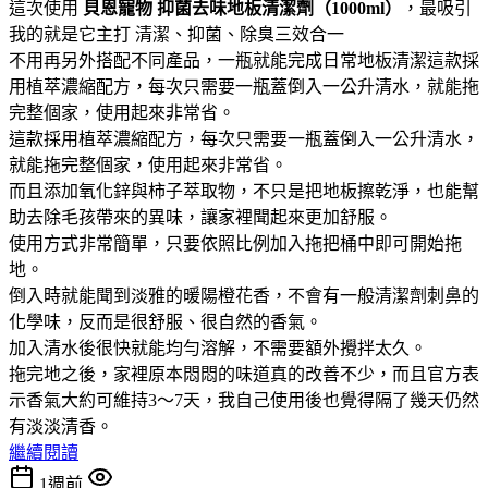
這次使用
貝恩寵物
抑菌去味地板清潔劑（1000ml）
，最吸引
我的就是它主打 清潔、抑菌、除臭三效合一
不用再另外搭配不同產品，一瓶就能完成日常地板清潔這款採
用植萃濃縮配方，每次只需要一瓶蓋倒入一公升清水，就能拖
完整個家，使用起來非常省。
這款採用植萃濃縮配方，每次只需要一瓶蓋倒入一公升清水，
就能拖完整個家，使用起來非常省。
而且添加氧化鋅與柿子萃取物，不只是把地板擦乾淨，也能幫
助去除毛孩帶來的異味，讓家裡聞起來更加舒服。
使用方式非常簡單，只要依照比例加入拖把桶中即可開始拖
地。
倒入時就能聞到淡雅的暖陽橙花香，不會有一般清潔劑刺鼻的
化學味，反而是很舒服、很自然的香氣。
加入清水後很快就能均勻溶解，不需要額外攪拌太久。
拖完地之後，家裡原本悶悶的味道真的改善不少，而且官方表
示香氣大約可維持3～7天，我自己使用後也覺得隔了幾天仍然
有淡淡清香。
繼續閱讀
1週前