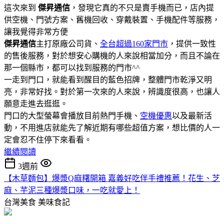
這次來到
傑昇通信
，發現它真的不只是賣手機而已，店內提
供空機、門號方案、舊機回收、穿戴裝置、手機配件等服務，
讓我覺得非常方便
傑昇通信
主打原廠公司貨、
全台超過160家門市
，提供一致性
的售後服務，對於想安心購機的人來說相當加分，而且不論在
那一個縣市，都可以找到服務的門市^^
一走到門口，就能看到醒目的藍色招牌，整體門市乾淨又明
亮，非常好找。對於第一次來的人來說，辨識度很高，也讓人
願意走進去逛逛。
門口的大型螢幕會播放目前熱門手機、
空機優惠
以及最新活
動，不用進店就能先了解近期有哪些超值方案，想比價的人一
定會忍不住停下來看看。
繼續閱讀
3週前
【木草麵包】爆漿Q麻糬開箱 嘉義好吃伴手禮推薦！花生、芝
麻、芋泥三種爆漿口味，一吃就愛上！
台灣美食
美味食記