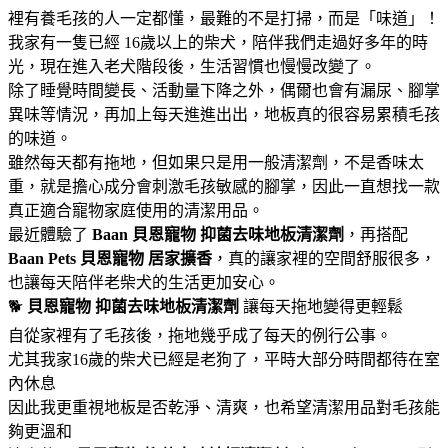
裡有養毛孩的人一定都懂，最難的不是打掃，而是「味道」！
我家有一隻已經 16歲以上的柴犬，陪伴我們走過好多年的時
光，現在進入老犬階段後，生活習慣也慢慢改變了。
除了睡覺時間變長、活動量下降之外，偶爾也會有漏尿、腳掌
異味等情況，再加上每天進進出出，地板真的很容易累積毛孩
的味道。
雖然每天都有拖地，但如果只是用一般清潔劑，不是香味太
重，就是擔心成分會刺激毛孩敏感的腳掌，因此一直想找一款
真正適合寵物家庭使用的清潔用品。
最近體驗了
Baan 貝恩寵物
抑菌去味地板清潔劑
，再搭配
Baan Pets 貝恩寵物
居家擴香
，真的讓家裡的空間舒服很多，
也讓每天陪伴老柴犬的生活更加安心。
🐕
貝恩寵物
抑菌去味地板清潔劑
讓每天拖地變得更輕鬆
自從家裡有了毛孩後，拖地幾乎成了每天的例行公事。
尤其我家16歲的柴犬已經是老狗了，平時大部分時間都待在室
內休息
因此我更重視地板是否乾淨、清爽，也希望清潔用品對毛孩能
夠更溫和