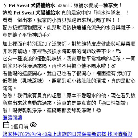
💧
Pet Sweat 犬貓補給水
500ml：讓補水變成一種享受！
這款
Pet Sweat 犬貓補給水
真的是家中的「補水神隊友」！
看看一倒出來，我家的小寶貝就跑過來想要喝了呢！！
配方接近寵物體液，能幫助毛孩快速補充流失的水分與離子，
真是離子平衡神助手⚡
加上裡面有特別添加了泛酸鈣，對於維持皮膚健康與毛髮柔順
非常有幫助，家裡毛孩換季時乾癢的問題改善不少。🥰
它有一種淡淡的優酪乳味道，我家那隻平常挑嘴的毛孩，一聞
到就忍不住湊過來喝，再也不用擔心他不喝水啦！💯
看他喝的這麼開心，我自己也看了很開心，裡面還有 添加了
低聚糖（乳糖蔗糖），照顧到毛小孩肚肚的環境，真的是貼心
滿滿。
瞧瞧！我們家寶貝真的超愛！原本不愛喝水的他，現在看到這
瓶拿出來就自動靠過來，這真的是最真實的「適口性認證」
啦！喝得乾乾淨淨，連碗底都要舔乾淨呢！😋
繼續閱讀
2個月前
娘家極好85%魚油 40歲上班族的日常保養新選擇 找回清晰與