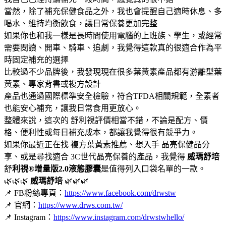
當然，除了補充保健食品之外，我也會提醒自己適時休息、多
喝水、維持均衡飲食，讓日常保養更加完整
如果你也和我一樣是長時間使用電腦的上班族、學生，或經常
需要閱讀、開車、騎車、追劇，我覺得這款真的很適合作為平
時固定補充的選擇
比較過不少品牌後，我發現現在很多葉黃素產品都有游離型葉
黃素、專家背書或複方設計
產品也通過國際標準安全檢驗，符合TFDA相關規範，全素者
也能安心補充，讓我日常食用更放心。
整體來說，這次的 舒利視評價相當不錯，不論是配方、價
格、便利性或每日補充成本，都讓我覺得很有競爭力。
如果你最近正在找 複方葉黃素推薦、想入手 晶亮保健品分
享、或是尋找適合 3C世代晶亮保養的產品，我覺得
威瑪舒培
舒
利視®增量版2.0液態膠囊
是值得列入口袋名單的一款。
🌿🌿🌿
威瑪舒培
🌿🌿🌿
📌 FB粉絲專頁：
https://www.facebook.com/drwstw
📌 官網：
https://www.drws.com.tw/
📌 Instagram：
https://www.instagram.com/drwstwhello/