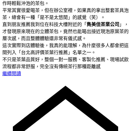
作時輕鬆沖泡的茶包。
平常其實很愛喝茶，但在辦公室裡，如果真的拿出整套茶具泡
茶，總會有一種「是不是太悠閒」的感覺（笑）。
直到朋友推薦我到位在科技大樓附近的「
雋美佳茶業公司
」，
才發現原來現在的立體茶包，竟然也能喝出接近現泡原葉茶的
層次感，而且整體體驗還非常有儀式感。
這次實際到店體驗後，我真的能理解，為什麼很多人都會把這
間列入「台北高評價茶葉行推薦」名單之一。
不只是茶葉品質好，整個一對一服務、客製化推薦、現場試飲
流程都非常舒服，完全沒有傳統茶行那種距離感
繼續閱讀