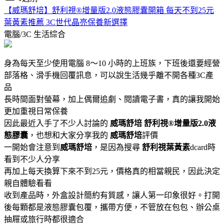
【威瑪舒培】舒利視®增量版2.0液態膠囊開箱 每天不到25元
葉黃素推薦 3C世代晶亮保養新選擇
電腦/3C
生活綜合
身為每天至少使用電腦 8～10 小時的上班族，下班後還要經營
部落格、滑手機回覆訊息，可以說生活幾乎離不開各種3C產
品
長時間面對螢幕，加上偶爾追劇、閱讀電子書，真的讓我開始
更加重視日常保養
因此最近入手了不少人討論的
威瑪舒培
舒利視®增量版2.0液
態膠囊
，也想和大家分享我的
威瑪舒培
評價
一開始會注意到
威瑪舒培
，是因為搜尋
舒利視葉黃素
dcard時
看到不少人分享
再加上每天換算下來不到25元，價格真的相當親民，因此決定
親自體驗看看
收到產品時，外盒設計簡約有質感，讓人第一印象很好。打開
後每顆都是液態膠囊包覆，攜帶方便，不管放在包包、辦公桌
抽屜或旅行時都很適合