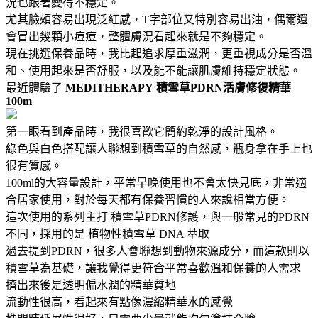
況也跟著變得不穩定。
尤其臉頰容易出現泛紅感，T字部位又特別容易出油，偶爾還
會冒出幾顆小痘痘，整體膚況看起來就是不夠穩定。
現在挑選保養品時，我比起追求厚重滋潤，更重視成分是否溫
和、使用起來是否舒服，以及能不能讓肌膚維持穩定狀態。
最近體驗了
MEDITHERAPY
積雪草PDRN活膚修復精華
100m
第一眼看到產品時，我很喜歡它簡約乾淨的設計風格。
綠色與白色搭配讓人聯想到積雪草的自然感，瓶身拿在手上也
很有質感。
100ml的大容量設計，平常早晚使用也不會太快見底，非常適
合居家使用，對於每天都有保養習慣的人來說相當方便。
這次使用的系列主打 積雪草PDRN修護，與一般常見的PDRN
不同，採用的是 植物性積雪草 DNA 萃取
過去提到PDRN，很多人會聯想到動物來源成分，而這款則以
積雪草為基礎，讓我覺得更符合平常喜歡溫和保養的人需求
擠出來後是透明偏水潤的精華質地
流動性很高，看起來有點像濃縮精華水的感覺