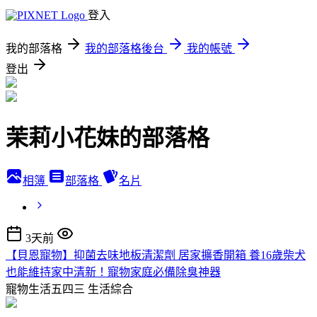
登入
我的部落格
我的部落格後台
我的帳號
登出
茉莉小花妹的部落格
相簿
部落格
名片
3天前
【貝恩寵物】抑菌去味地板清潔劑 居家擴香開箱 養16歲柴犬
也能維持家中清新！寵物家庭必備除臭神器
寵物生活五四三
生活綜合