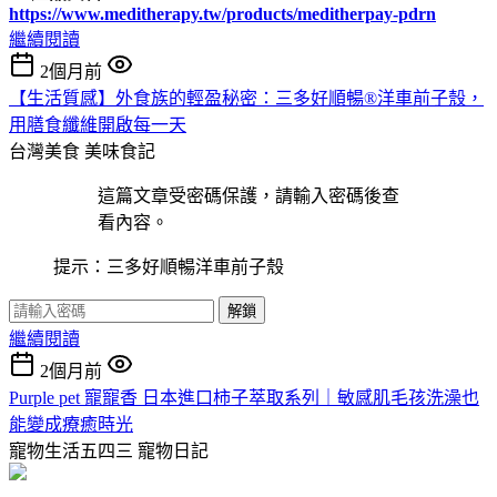
https://www.meditherapy.tw/products/meditherpay-pdrn
繼續閱讀
2個月前
【生活質感】外食族的輕盈秘密：三多好順暢®洋車前子殼，
用膳食纖維開啟每一天
台灣美食
美味食記
這篇文章受密碼保護，請輸入密碼後查
看內容。
提示：三多好順暢洋車前子殼
解鎖
繼續閱讀
2個月前
Purple pet 寵寵香 日本進口柿子萃取系列｜敏感肌毛孩洗澡也
能變成療癒時光
寵物生活五四三
寵物日記