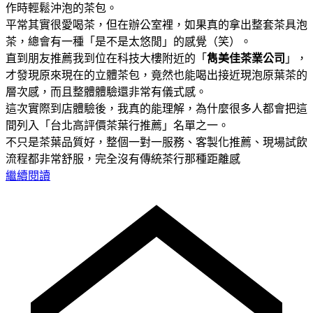
作時輕鬆沖泡的茶包。
平常其實很愛喝茶，但在辦公室裡，如果真的拿出整套茶具泡
茶，總會有一種「是不是太悠閒」的感覺（笑）。
直到朋友推薦我到位在科技大樓附近的「
雋美佳茶業公司
」，
才發現原來現在的立體茶包，竟然也能喝出接近現泡原葉茶的
層次感，而且整體體驗還非常有儀式感。
這次實際到店體驗後，我真的能理解，為什麼很多人都會把這
間列入「台北高評價茶葉行推薦」名單之一。
不只是茶葉品質好，整個一對一服務、客製化推薦、現場試飲
流程都非常舒服，完全沒有傳統茶行那種距離感
繼續閱讀