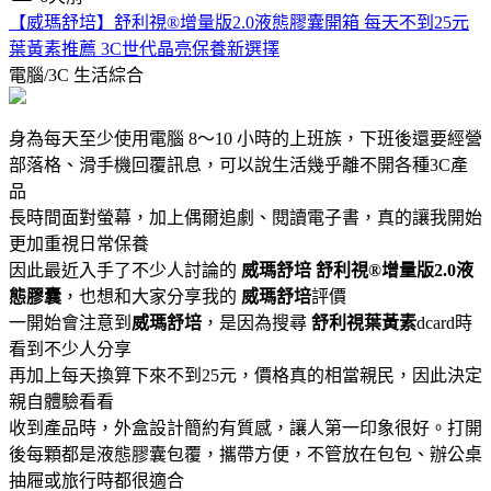
【威瑪舒培】舒利視®增量版2.0液態膠囊開箱 每天不到25元
葉黃素推薦 3C世代晶亮保養新選擇
電腦/3C
生活綜合
身為每天至少使用電腦 8～10 小時的上班族，下班後還要經營
部落格、滑手機回覆訊息，可以說生活幾乎離不開各種3C產
品
長時間面對螢幕，加上偶爾追劇、閱讀電子書，真的讓我開始
更加重視日常保養
因此最近入手了不少人討論的
威瑪舒培
舒利視®增量版2.0液
態膠囊
，也想和大家分享我的
威瑪舒培
評價
一開始會注意到
威瑪舒培
，是因為搜尋
舒利視葉黃素
dcard時
看到不少人分享
再加上每天換算下來不到25元，價格真的相當親民，因此決定
親自體驗看看
收到產品時，外盒設計簡約有質感，讓人第一印象很好。打開
後每顆都是液態膠囊包覆，攜帶方便，不管放在包包、辦公桌
抽屜或旅行時都很適合