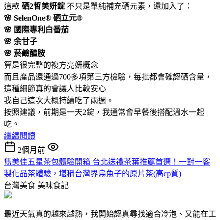
這款
硒2皙美妍錠
不只是單純補充硒元素，還加入了：
🌸 SelenOne® 硒立元®
🌸 國際專利白番茄
🌸 余甘子
🌸 菸鹼醯胺
算是很完整的複方亮妍概念
而且產品還通過700多項第三方檢驗，每批都會確認硒含量，
這種細節真的會讓人比較安心
我自己這次大概持續吃了兩週。
按照建議，前期是一天2錠，我通常會早餐後搭配溫水一起
吃。
繼續閱讀
2個月前
雋美佳五星茶包體驗開箱 台北送禮茶葉推薦首選！一對一客
製化品茶體驗，堪稱台灣界烏魚子的原片茶(高cp質)
台灣美食
美味食記
最近天氣真的越來越熱，我開始認真尋找適合冷泡、又能在工