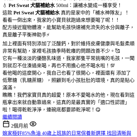
💧
Pet Sweat 犬貓補給水
500ml：讓補水變成一種享受！
這款
Pet Sweat 犬貓補給水
真的是家中的「補水神隊友」！
看看一倒出來，我家的小寶貝就跑過來想要喝了呢！！
配方接近寵物體液，能幫助毛孩快速補充流失的水分與離子，
真是離子平衡神助手⚡
加上裡面有特別添加了泛酸鈣，對於維持皮膚健康與毛髮柔順
非常有幫助，家裡毛孩換季時乾癢的問題改善不少。🥰
它有一種淡淡的優酪乳味道，我家那隻平常挑嘴的毛孩，一聞
到就忍不住湊過來喝，再也不用擔心他不喝水啦！💯
看他喝的這麼開心，我自己也看了很開心，裡面還有 添加了
低聚糖（乳糖蔗糖），照顧到毛小孩肚肚的環境，真的是貼心
滿滿。
瞧瞧！我們家寶貝真的超愛！原本不愛喝水的他，現在看到這
瓶拿出來就自動靠過來，這真的是最真實的「適口性認證」
啦！喝得乾乾淨淨，連碗底都要舔乾淨呢！😋
繼續閱讀
2個月前
娘家極好85%魚油 40歲上班族的日常保養新選擇 找回清晰與