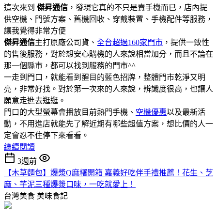
這次來到
傑昇通信
，發現它真的不只是賣手機而已，店內提
供空機、門號方案、舊機回收、穿戴裝置、手機配件等服務，
讓我覺得非常方便
傑昇通信
主打原廠公司貨、
全台超過160家門市
，提供一致性
的售後服務，對於想安心購機的人來說相當加分，而且不論在
那一個縣市，都可以找到服務的門市^^
一走到門口，就能看到醒目的藍色招牌，整體門市乾淨又明
亮，非常好找。對於第一次來的人來說，辨識度很高，也讓人
願意走進去逛逛。
門口的大型螢幕會播放目前熱門手機、
空機優惠
以及最新活
動，不用進店就能先了解近期有哪些超值方案，想比價的人一
定會忍不住停下來看看。
繼續閱讀
3週前
【木草麵包】爆漿Q麻糬開箱 嘉義好吃伴手禮推薦！花生、芝
麻、芋泥三種爆漿口味，一吃就愛上！
台灣美食
美味食記