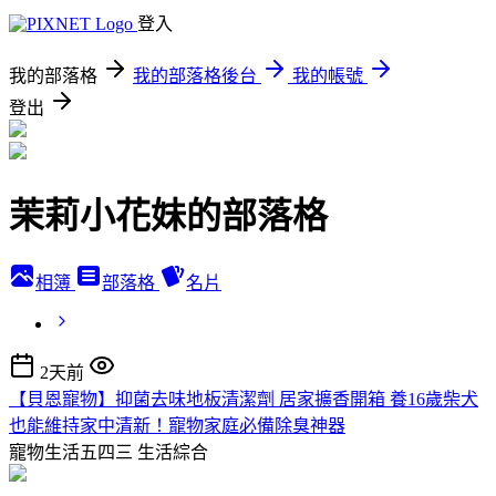
登入
我的部落格
我的部落格後台
我的帳號
登出
茉莉小花妹的部落格
相簿
部落格
名片
2天前
【貝恩寵物】抑菌去味地板清潔劑 居家擴香開箱 養16歲柴犬
也能維持家中清新！寵物家庭必備除臭神器
寵物生活五四三
生活綜合