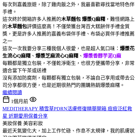
每次到嘉義旅遊，除了雞肉飯之外，我最喜歡尋找當地特色伴
手禮。
這次終於開箱許多人推薦的
木草麵包
爆漿Q麻糬
，難怪網路上
的
木草麵包
評價這麼高！不僅榮獲台灣百大糕餅伴手禮金質
獎，更是許多人推薦的嘉義布袋伴手禮、布袋必買伴手禮推薦
之一
這次一次我要分享三種我個人很愛，也是超人氣口味：
爆漿花
生流心Q麻糬
、
爆漿芝麻流心Q麻糬
、
爆漿香醇芋泥Q麻
每顆都是獨立包裝，不僅乾淨衛生，也很方便攜帶分享，非常
適合當下午茶或送禮
沒有添加防腐劑，每顆都有獨立包裝，不論自己享用或帶去公
司分享都很方便，也是近期很熱門的團購熱銷爆漿麻糬。
繼續閱讀
1個月前
MEDITHERAPY 積雪草PDRN活膚修復精華開箱 痘痘泛紅救
星 近期愛用保養分享
美妝保養
美容彩妝
最近天氣變化大，加上工作忙碌、作息不太規律，我的肌膚狀