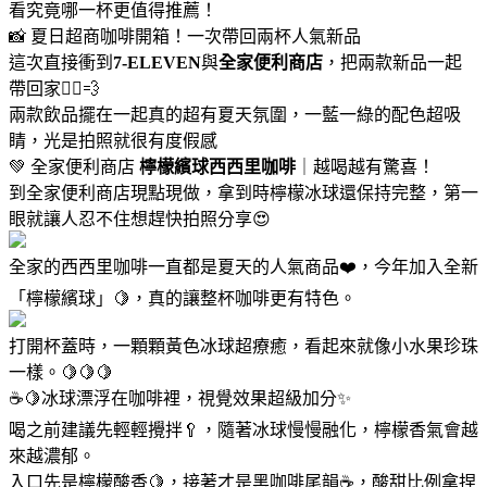
看究竟哪一杯更值得推薦！
📸 夏日超商咖啡開箱！一次帶回兩杯人氣新品
這次直接衝到
7-ELEVEN
與
全家便利商店
，把兩款新品一起
帶回家🏃‍♀️💨
兩款飲品擺在一起真的超有夏天氛圍，一藍一綠的配色超吸
睛，光是拍照就很有度假感
💚 全家便利商店
檸檬繽球西西里咖啡
｜越喝越有驚喜！
到全家便利商店現點現做，拿到時檸檬冰球還保持完整，第一
眼就讓人忍不住想趕快拍照分享😍
全家的西西里咖啡一直都是夏天的人氣商品❤️，今年加入全新
「檸檬繽球」🍋，真的讓整杯咖啡更有特色。
打開杯蓋時，一顆顆黃色冰球超療癒，看起來就像小水果珍珠
一樣。🍋🍋🍋
☕🍋冰球漂浮在咖啡裡，視覺效果超級加分✨
喝之前建議先輕輕攪拌🥄，隨著冰球慢慢融化，檸檬香氣會越
來越濃郁。
入口先是檸檬酸香🍋，接著才是黑咖啡尾韻☕，酸甜比例拿捏