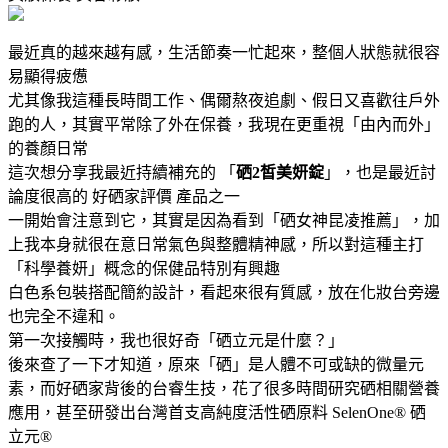
最近真的越來越有感，生活節奏一忙起來，整個人狀態就很容
易顯得疲憊
尤其像我這種長時間工作、偶爾熬夜追劇、假日又喜歡往戶外
跑的人，其實平常除了外在保養，我現在更重視「由內而外」
的養顏日常
這次想分享我最近持續補充的 「
硒2皙美妍錠
」，也是最近討
論度很高的 好硒家評價 產品之一
一開始會注意到它，其實是因為看到「硒女神昆凌推薦」，加
上我本身就很在意日常氣色與整體精神感，所以對這種主打
「科學養妍」概念的保健品特別有興趣
白色系包裝搭配簡約設計，看起來很有質感，放在化妝台旁邊
也完全不違和。
第一次接觸時，我也很好奇「硒立元是什麼？」
後來查了一下才知道，原來「硒」是人體不可或缺的微量元
素，而好硒家背後的台睿生技，花了很多時間研究硒相關營養
應用，甚至研發出台灣首支高純度活性硒原料 SelenOne® 硒
立元®