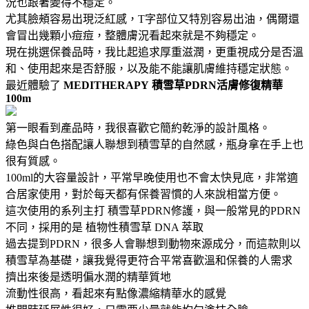
況也跟著變得不穩定。
尤其臉頰容易出現泛紅感，T字部位又特別容易出油，偶爾還
會冒出幾顆小痘痘，整體膚況看起來就是不夠穩定。
現在挑選保養品時，我比起追求厚重滋潤，更重視成分是否溫
和、使用起來是否舒服，以及能不能讓肌膚維持穩定狀態。
最近體驗了
MEDITHERAPY
積雪草PDRN活膚修復精華
100m
第一眼看到產品時，我很喜歡它簡約乾淨的設計風格。
綠色與白色搭配讓人聯想到積雪草的自然感，瓶身拿在手上也
很有質感。
100ml的大容量設計，平常早晚使用也不會太快見底，非常適
合居家使用，對於每天都有保養習慣的人來說相當方便。
這次使用的系列主打 積雪草PDRN修護，與一般常見的PDRN
不同，採用的是 植物性積雪草 DNA 萃取
過去提到PDRN，很多人會聯想到動物來源成分，而這款則以
積雪草為基礎，讓我覺得更符合平常喜歡溫和保養的人需求
擠出來後是透明偏水潤的精華質地
流動性很高，看起來有點像濃縮精華水的感覺