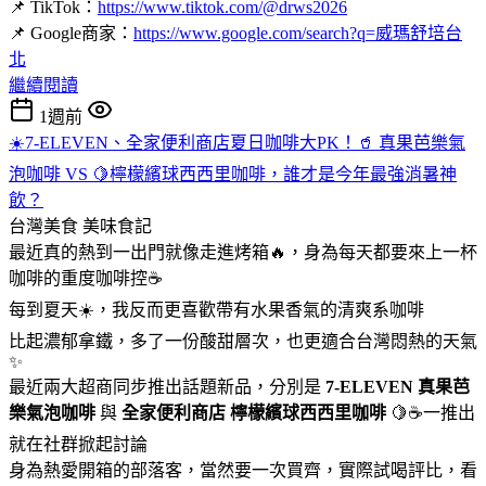
📌 TikTok：
https://www.tiktok.com/@drws2026
📌 Google商家：
https://www.google.com/search?q=威瑪舒培台
北
繼續閱讀
1週前
☀️7-ELEVEN、全家便利商店夏日咖啡大PK！🥤 真果芭樂氣
泡咖啡 VS 🍋檸檬繽球西西里咖啡，誰才是今年最強消暑神
飲？
台灣美食
美味食記
最近真的熱到一出門就像走進烤箱🔥，身為每天都要來上一杯
咖啡的重度咖啡控☕
每到夏天☀️，我反而更喜歡帶有水果香氣的清爽系咖啡
比起濃郁拿鐵，多了一份酸甜層次，也更適合台灣悶熱的天氣
✨
最近兩大超商同步推出話題新品，分別是
7-ELEVEN
真果芭
樂氣泡咖啡
與
全家便利商店
檸檬繽球西西里咖啡
🍋☕一推出
就在社群掀起討論
身為熱愛開箱的部落客，當然要一次買齊，實際試喝評比，看