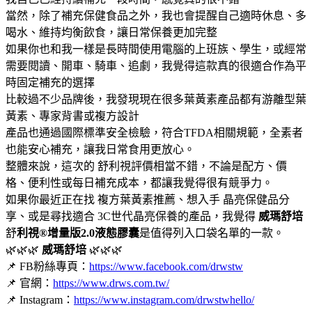
當然，除了補充保健食品之外，我也會提醒自己適時休息、多
喝水、維持均衡飲食，讓日常保養更加完整
如果你也和我一樣是長時間使用電腦的上班族、學生，或經常
需要閱讀、開車、騎車、追劇，我覺得這款真的很適合作為平
時固定補充的選擇
比較過不少品牌後，我發現現在很多葉黃素產品都有游離型葉
黃素、專家背書或複方設計
產品也通過國際標準安全檢驗，符合TFDA相關規範，全素者
也能安心補充，讓我日常食用更放心。
整體來說，這次的 舒利視評價相當不錯，不論是配方、價
格、便利性或每日補充成本，都讓我覺得很有競爭力。
如果你最近正在找 複方葉黃素推薦、想入手 晶亮保健品分
享、或是尋找適合 3C世代晶亮保養的產品，我覺得
威瑪舒培
舒
利視®增量版2.0液態膠囊
是值得列入口袋名單的一款。
🌿🌿🌿
威瑪舒培
🌿🌿🌿
📌 FB粉絲專頁：
https://www.facebook.com/drwstw
📌 官網：
https://www.drws.com.tw/
📌 Instagram：
https://www.instagram.com/drwstwhello/