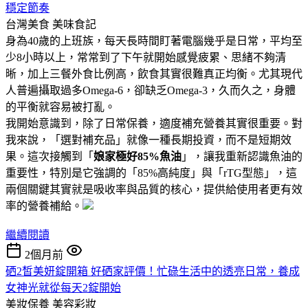
穩定節奏
台灣美食
美味食記
身為40歲的上班族，每天長時間盯著電腦幾乎是日常，平均至
少8小時以上，常常到了下午就開始感覺疲累、思緒不夠清
晰，加上三餐外食比例高，飲食其實很難真正均衡。尤其現代
人普遍攝取過多Omega-6，卻缺乏Omega-3，久而久之，身體
的平衡就容易被打亂。
我開始意識到，除了日常保養，適度補充營養其實很重要。對
我來說，「選對補充品」就像一種長期投資，而不是短期效
果。這次接觸到「
娘家極好85%魚油
」，讓我重新認識魚油的
重要性，特別是它強調的「85%高純度」與「rTG型態」，這
兩個關鍵其實就是吸收率與品質的核心，提供給使用者更有效
率的營養補給。
繼續閱讀
2個月前
硒2皙美妍錠開箱 好硒家評價！忙碌生活中的透亮日常，養成
女神光就從每天2錠開始
美妝保養
美容彩妝