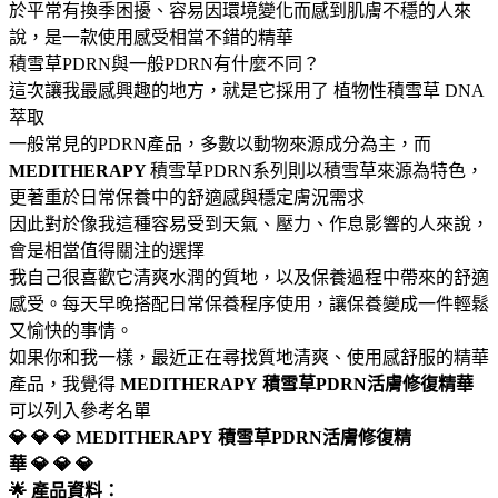
於平常有換季困擾、容易因環境變化而感到肌膚不穩的人來
說，是一款使用感受相當不錯的精華
積雪草PDRN與一般PDRN有什麼不同？
這次讓我最感興趣的地方，就是它採用了 植物性積雪草 DNA
萃取
一般常見的PDRN產品，多數以動物來源成分為主，而
MEDITHERAPY
積雪草PDRN系列則以積雪草來源為特色，
更著重於日常保養中的舒適感與穩定膚況需求
因此對於像我這種容易受到天氣、壓力、作息影響的人來說，
會是相當值得關注的選擇
我自己很喜歡它清爽水潤的質地，以及保養過程中帶來的舒適
感受。每天早晚搭配日常保養程序使用，讓保養變成一件輕鬆
又愉快的事情。
如果你和我一樣，最近正在尋找質地清爽、使用感舒服的精華
產品，我覺得
MEDITHERAPY
積雪草PDRN活膚修復精華
可以列入參考名單
💎 💎 💎 MEDITHERAPY
積雪草PDRN活膚修復精
華 💎 💎 💎
🌟 產品資料：