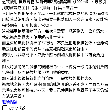
這次使用
貝恩寵物
抑菌去味地板清潔劑（1000ml）
，最吸引
我的就是它主打 清潔、抑菌、除臭三效合一
不用再另外搭配不同產品，一瓶就能完成日常地板清潔這款採
用植萃濃縮配方，每次只需要一瓶蓋倒入一公升清水，就能拖
完整個家，使用起來非常省。
這款採用植萃濃縮配方，每次只需要一瓶蓋倒入一公升清水，
就能拖完整個家，使用起來非常省。
而且添加氧化鋅與柿子萃取物，不只是把地板擦乾淨，也能幫
助去除毛孩帶來的異味，讓家裡聞起來更加舒服。
使用方式非常簡單，只要依照比例加入拖把桶中即可開始拖
地。
倒入時就能聞到淡雅的暖陽橙花香，不會有一般清潔劑刺鼻的
化學味，反而是很舒服、很自然的香氣。
加入清水後很快就能均勻溶解，不需要額外攪拌太久。
拖完地之後，家裡原本悶悶的味道真的改善不少，而且官方表
示香氣大約可維持3～7天，我自己使用後也覺得隔了幾天仍然
有淡淡清香。
繼續閱讀
6天前