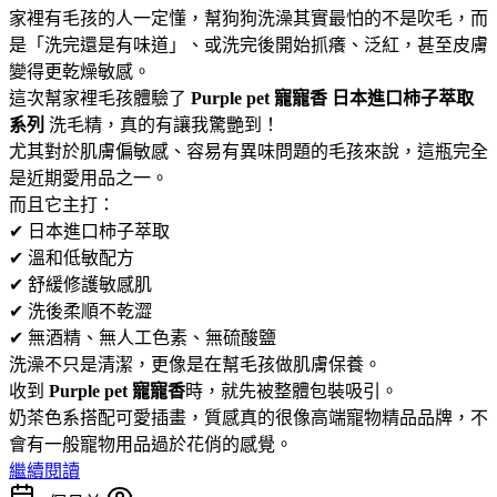
家裡有毛孩的人一定懂，幫狗狗洗澡其實最怕的不是吹毛，而
是「洗完還是有味道」、或洗完後開始抓癢、泛紅，甚至皮膚
變得更乾燥敏感。
這次幫家裡毛孩體驗了
Purple pet 寵寵香 日本進口柿子萃取
系列
洗毛精，真的有讓我驚艷到！
尤其對於肌膚偏敏感、容易有異味問題的毛孩來說，這瓶完全
是近期愛用品之一。
而且它主打：
✔ 日本進口柿子萃取
✔ 溫和低敏配方
✔ 舒緩修護敏感肌
✔ 洗後柔順不乾澀
✔ 無酒精、無人工色素、無硫酸鹽
洗澡不只是清潔，更像是在幫毛孩做肌膚保養。
收到
Purple pet 寵寵香
時，就先被整體包裝吸引。
奶茶色系搭配可愛插畫，質感真的很像高端寵物精品品牌，不
會有一般寵物用品過於花俏的感覺。
繼續閱讀