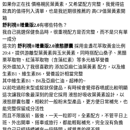
如果你正在找 價格親民葉黃素，又希望配方完整，我覺得這
款真的值得列入清單，也是我近期很推薦的 高CP值葉黃素開
箱
舒利視®增量版2.0
有哪些特色？
我自己挑選保健食品時，很重視配方是否完整，而不是只有單
一成分
這次的
舒利視®增量版2.0液態膠囊
採用金盞花萃取黃金比例
20:4，提供游離型葉黃素與玉米黃素，同時搭配山桑子、黑醋
栗萃取物、紅藻萃取物（含藻紅素）等多元植萃營養
另外還加入了我很喜歡的 添加亞麻仁油葉黃素 配方，以及維
生素B1、維生素B6，營養設計相當完整
其中維生素B1、B6及亞麻仁油，超棒的~
以前吃過粉末型或錠狀保健品，有時候會覺得吞嚥感比較明顯
這次讓我印象最深刻的是它採用 液態好吸收葉黃素設計，以
液態膠囊包覆，相較於一般粉末型產品，更方便日常補充，也
能完整保留成分活性
而且不限飯前、飯後，一天一粒即可，全素配方，不管平日上
班、外出開車、搭車或旅行，都能輕鬆補充，完全沒有負擔
我自己已經持續補充一段時間，感覺真的很不錯