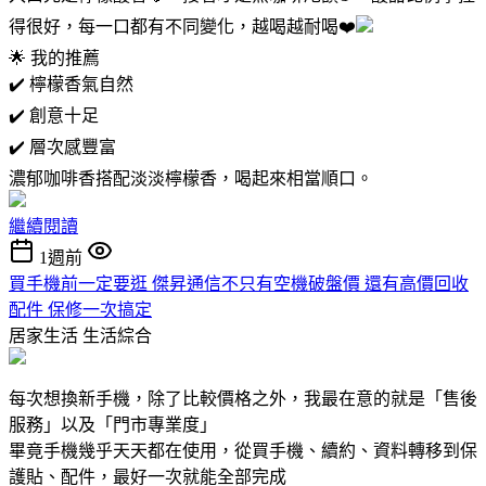
得很好，每一口都有不同變化，越喝越耐喝❤️
🌟 我的推薦
✔️ 檸檬香氣自然
✔️ 創意十足
✔️ 層次感豐富
濃郁咖啡香搭配淡淡檸檬香，喝起來相當順口。
繼續閱讀
1週前
買手機前一定要逛 傑昇通信不只有空機破盤價 還有高價回收
配件 保修一次搞定
居家生活
生活綜合
每次想換新手機，除了比較價格之外，我最在意的就是「售後
服務」以及「門市專業度」
畢竟手機幾乎天天都在使用，從買手機、續約、資料轉移到保
護貼、配件，最好一次就能全部完成