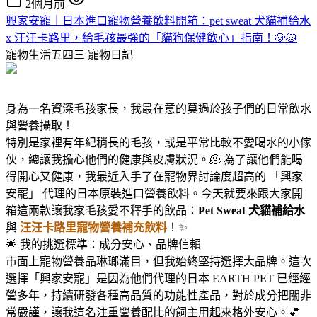
2個月前
興家安寵｜日本進口寵物營養飲料開箱：pet sweat 犬貓補給水
x 汪汪卡路里，給毛孩最強的「貓狗保健飲心」指南！🐶🐱
寵物生活五四三
寵物日記
身為一名資深毛孩家長，我最在意的莫過於孩子們的日常飲水
與營養攝取！
特別是家裡有年紀稍長的毛孩，或是平常比較不愛喝水的小傢
伙，總讓我擔心他們的健康與皮膚狀況。🫠 為了讓他們能喝
得開心又健康，我最近入手了在寵物界討論度超高的 「興家
安寵」 代理的日本原裝進口營養飲料。今天就要來跟大家開
箱這兩款讓我家毛孩愛不釋手的飲品：
Pet Sweat 犬貓補給水
與
汪汪卡路里寵物營養補充飲料
！✨
🌟 我的挑選標準：成分安心、品牌信賴
市面上寵物營養品琳瑯滿目，但我始終堅持選擇大品牌。這次
選擇「興家安寵」是因為他們代理的日本 EARTH PET 已經經
營多年，持續研發各種高品質的功能性產品，對於成分把關非
常嚴謹，讓我這名注重營養配比的飼主用起來格外安心。💕