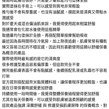
推開時延展性很好，只需要少量就能均勻塗抹全臉
實際塗抹在手背上，可以感受到質地非常輕盈
推勻後不會有厚重感，也沒有油膩感，摸起來是清爽又帶點水
潤感受
對於夏天或混合偏油肌來說，我覺得使用起來相當舒服
我通常會在化妝水後使用這瓶精華
取適量均勻塗抹於全臉，再搭配簡單按摩幫助吸收
最近因為長時間待在冷氣房，加上熬夜追劇，肌膚常常有種乾
燥又容易泛紅的不穩定感，因此特別喜歡使用這類以舒緩保養
為概念的產品
實際使用時最有感的是它的清爽度
很多修護型產品容易偏厚重，但這款完全不會
擦完後肌膚表面不會有黏膩感，後續搭配乳液或乳霜也不容易
打架
官方提到搭配超奈米脂質體科技，讓保養程序更加輕盈，也讓
我在日常保養時感覺更加舒適
持續使用一段時間後，我覺得整體保養過程變得更加舒服
尤其在每天保養時，可以感受到肌膚被溫柔照顧的感覺
這款產品強調 深層舒緩 與 修護受損肌膚屏障 的保養概念，對