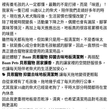
裡有養毛孩的人一定都懂，最難的不是打掃，而是「味道」！
我家有一隻已經 16歲以上的柴犬，陪伴我們走過好多年的時
光，現在進入老犬階段後，生活習慣也慢慢改變了。
除了睡覺時間變長、活動量下降之外，偶爾也會有漏尿、腳掌
異味等情況，再加上每天進進出出，地板真的很容易累積毛孩
的味道。
雖然每天都有拖地，但如果只是用一般清潔劑，不是香味太
重，就是擔心成分會刺激毛孩敏感的腳掌，因此一直想找一款
真正適合寵物家庭使用的清潔用品。
最近體驗了
Baan 貝恩寵物
抑菌去味地板清潔劑
，再搭配
Baan Pets 貝恩寵物
居家擴香
，真的讓家裡的空間舒服很多，
也讓每天陪伴老柴犬的生活更加安心。
🐕
貝恩寵物
抑菌去味地板清潔劑
讓每天拖地變得更輕鬆
自從家裡有了毛孩後，拖地幾乎成了每天的例行公事。
尤其我家16歲的柴犬已經是老狗了，平時大部分時間都待在室
內休息
因此我更重視地板是否乾淨、清爽，也希望清潔用品對毛孩能
夠更溫和