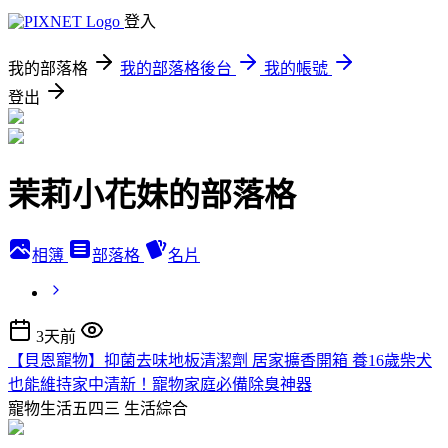
登入
我的部落格
我的部落格後台
我的帳號
登出
茉莉小花妹的部落格
相簿
部落格
名片
3天前
【貝恩寵物】抑菌去味地板清潔劑 居家擴香開箱 養16歲柴犬
也能維持家中清新！寵物家庭必備除臭神器
寵物生活五四三
生活綜合