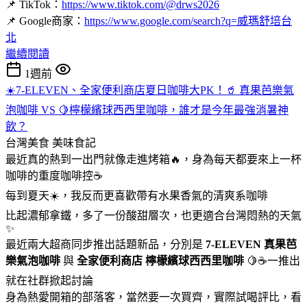
📌 TikTok：
https://www.tiktok.com/@drws2026
📌 Google商家：
https://www.google.com/search?q=威瑪舒培台
北
繼續閱讀
1週前
☀️7-ELEVEN、全家便利商店夏日咖啡大PK！🥤 真果芭樂氣
泡咖啡 VS 🍋檸檬繽球西西里咖啡，誰才是今年最強消暑神
飲？
台灣美食
美味食記
最近真的熱到一出門就像走進烤箱🔥，身為每天都要來上一杯
咖啡的重度咖啡控☕
每到夏天☀️，我反而更喜歡帶有水果香氣的清爽系咖啡
比起濃郁拿鐵，多了一份酸甜層次，也更適合台灣悶熱的天氣
✨
最近兩大超商同步推出話題新品，分別是
7-ELEVEN
真果芭
樂氣泡咖啡
與
全家便利商店
檸檬繽球西西里咖啡
🍋☕一推出
就在社群掀起討論
身為熱愛開箱的部落客，當然要一次買齊，實際試喝評比，看