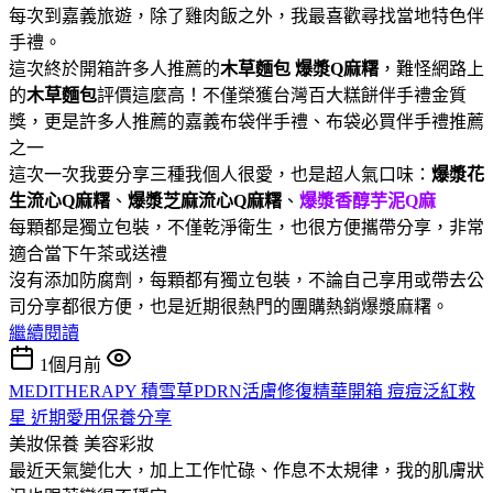
每次到嘉義旅遊，除了雞肉飯之外，我最喜歡尋找當地特色伴
手禮。
這次終於開箱許多人推薦的
木草麵包
爆漿Q麻糬
，難怪網路上
的
木草麵包
評價這麼高！不僅榮獲台灣百大糕餅伴手禮金質
獎，更是許多人推薦的嘉義布袋伴手禮、布袋必買伴手禮推薦
之一
這次一次我要分享三種我個人很愛，也是超人氣口味：
爆漿花
生流心Q麻糬
、
爆漿芝麻流心Q麻糬
、
爆漿香醇芋泥Q麻
每顆都是獨立包裝，不僅乾淨衛生，也很方便攜帶分享，非常
適合當下午茶或送禮
沒有添加防腐劑，每顆都有獨立包裝，不論自己享用或帶去公
司分享都很方便，也是近期很熱門的團購熱銷爆漿麻糬。
繼續閱讀
1個月前
MEDITHERAPY 積雪草PDRN活膚修復精華開箱 痘痘泛紅救
星 近期愛用保養分享
美妝保養
美容彩妝
最近天氣變化大，加上工作忙碌、作息不太規律，我的肌膚狀