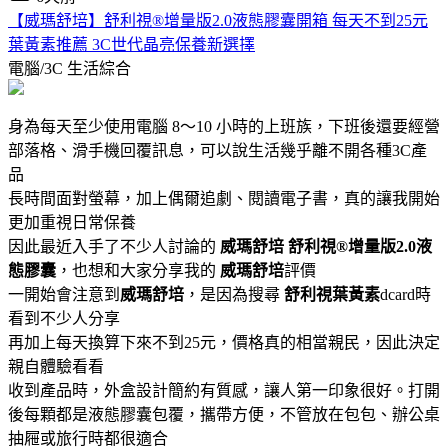
【威瑪舒培】舒利視®增量版2.0液態膠囊開箱 每天不到25元
葉黃素推薦 3C世代晶亮保養新選擇
電腦/3C
生活綜合
身為每天至少使用電腦 8～10 小時的上班族，下班後還要經營
部落格、滑手機回覆訊息，可以說生活幾乎離不開各種3C產
品
長時間面對螢幕，加上偶爾追劇、閱讀電子書，真的讓我開始
更加重視日常保養
因此最近入手了不少人討論的
威瑪舒培
舒利視®增量版2.0液
態膠囊
，也想和大家分享我的
威瑪舒培
評價
一開始會注意到
威瑪舒培
，是因為搜尋
舒利視葉黃素
dcard時
看到不少人分享
再加上每天換算下來不到25元，價格真的相當親民，因此決定
親自體驗看看
收到產品時，外盒設計簡約有質感，讓人第一印象很好。打開
後每顆都是液態膠囊包覆，攜帶方便，不管放在包包、辦公桌
抽屜或旅行時都很適合