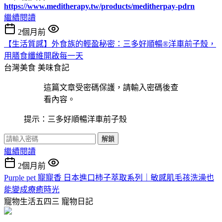
https://www.meditherapy.tw/products/meditherpay-pdrn
繼續閱讀
2個月前
【生活質感】外食族的輕盈秘密：三多好順暢®洋車前子殼，
用膳食纖維開啟每一天
台灣美食
美味食記
這篇文章受密碼保護，請輸入密碼後查
看內容。
提示：三多好順暢洋車前子殼
解鎖
繼續閱讀
2個月前
Purple pet 寵寵香 日本進口柿子萃取系列｜敏感肌毛孩洗澡也
能變成療癒時光
寵物生活五四三
寵物日記