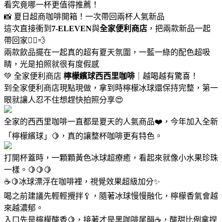
看究竟哪一杯更值得推薦！
📸 夏日超商咖啡開箱！一次帶回兩杯人氣新品
這次直接衝到
7-ELEVEN
與
全家便利商店
，把兩款新品一起
帶回家🏃‍♀️💨
兩款飲品擺在一起真的超有夏天氛圍，一藍一綠的配色超吸
睛，光是拍照就很有度假感
💚 全家便利商店
檸檬繽球西西里咖啡
｜越喝越有驚喜！
到全家便利商店現點現做，拿到時檸檬冰球還保持完整，第一
眼就讓人忍不住想趕快拍照分享😍
全家的西西里咖啡一直都是夏天的人氣商品❤️，今年加入全新
「檸檬繽球」🍋，真的讓整杯咖啡更有特色。
打開杯蓋時，一顆顆黃色冰球超療癒，看起來就像小水果珍珠
一樣。🍋🍋🍋
☕🍋冰球漂浮在咖啡裡，視覺效果超級加分✨
喝之前建議先輕輕攪拌🥄，隨著冰球慢慢融化，檸檬香氣會越
來越濃郁。
入口先是檸檬酸香🍋，接著才是黑咖啡尾韻☕，酸甜比例拿捏