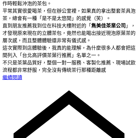
作時輕鬆沖泡的茶包。
平常其實很愛喝茶，但在辦公室裡，如果真的拿出整套茶具泡
茶，總會有一種「是不是太悠閒」的感覺（笑）。
直到朋友推薦我到位在科技大樓附近的「
雋美佳茶業公司
」，
才發現原來現在的立體茶包，竟然也能喝出接近現泡原葉茶的
層次感，而且整體體驗還非常有儀式感。
這次實際到店體驗後，我真的能理解，為什麼很多人都會把這
間列入「台北高評價茶葉行推薦」名單之一。
不只是茶葉品質好，整個一對一服務、客製化推薦、現場試飲
流程都非常舒服，完全沒有傳統茶行那種距離感
繼續閱讀