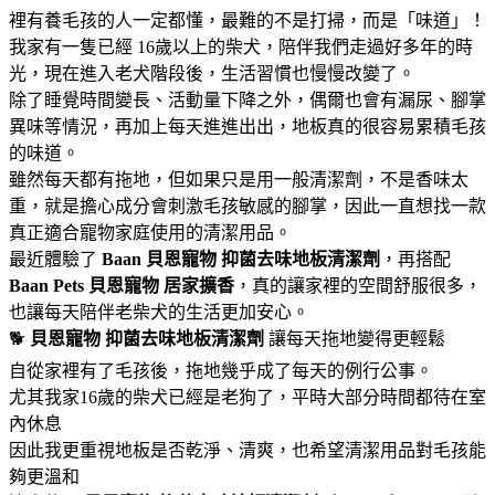
裡有養毛孩的人一定都懂，最難的不是打掃，而是「味道」！
我家有一隻已經 16歲以上的柴犬，陪伴我們走過好多年的時
光，現在進入老犬階段後，生活習慣也慢慢改變了。
除了睡覺時間變長、活動量下降之外，偶爾也會有漏尿、腳掌
異味等情況，再加上每天進進出出，地板真的很容易累積毛孩
的味道。
雖然每天都有拖地，但如果只是用一般清潔劑，不是香味太
重，就是擔心成分會刺激毛孩敏感的腳掌，因此一直想找一款
真正適合寵物家庭使用的清潔用品。
最近體驗了
Baan 貝恩寵物
抑菌去味地板清潔劑
，再搭配
Baan Pets 貝恩寵物
居家擴香
，真的讓家裡的空間舒服很多，
也讓每天陪伴老柴犬的生活更加安心。
🐕
貝恩寵物
抑菌去味地板清潔劑
讓每天拖地變得更輕鬆
自從家裡有了毛孩後，拖地幾乎成了每天的例行公事。
尤其我家16歲的柴犬已經是老狗了，平時大部分時間都待在室
內休息
因此我更重視地板是否乾淨、清爽，也希望清潔用品對毛孩能
夠更溫和