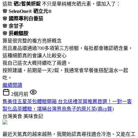
這款
硒2皙美妍錠
不只是單純補充硒元素，還加入了：
🌸 SelenOne® 硒立元®
🌸 國際專利白番茄
🌸 余甘子
🌸 菸鹼醯胺
算是很完整的複方亮妍概念
而且產品還通過700多項第三方檢驗，每批都會確認硒含量，
這種細節真的會讓人比較安心
我自己這次大概持續吃了兩週。
按照建議，前期是一天2錠，我通常會早餐後搭配溫水一起
吃。
繼續閱讀
2個月前
雋美佳五星茶包體驗開箱 台北送禮茶葉推薦首選！一對一客
製化品茶體驗，堪稱台灣界烏魚子的原片茶(高cp質)
台灣美食
美味食記
最近天氣真的越來越熱，我開始認真尋找適合冷泡、又能在工