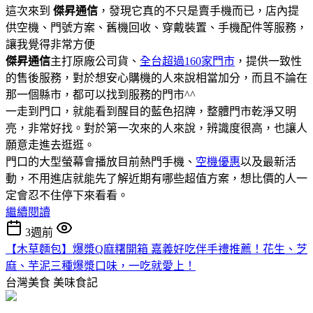
這次來到
傑昇通信
，發現它真的不只是賣手機而已，店內提
供空機、門號方案、舊機回收、穿戴裝置、手機配件等服務，
讓我覺得非常方便
傑昇通信
主打原廠公司貨、
全台超過160家門市
，提供一致性
的售後服務，對於想安心購機的人來說相當加分，而且不論在
那一個縣市，都可以找到服務的門市^^
一走到門口，就能看到醒目的藍色招牌，整體門市乾淨又明
亮，非常好找。對於第一次來的人來說，辨識度很高，也讓人
願意走進去逛逛。
門口的大型螢幕會播放目前熱門手機、
空機優惠
以及最新活
動，不用進店就能先了解近期有哪些超值方案，想比價的人一
定會忍不住停下來看看。
繼續閱讀
3週前
【木草麵包】爆漿Q麻糬開箱 嘉義好吃伴手禮推薦！花生、芝
麻、芋泥三種爆漿口味，一吃就愛上！
台灣美食
美味食記