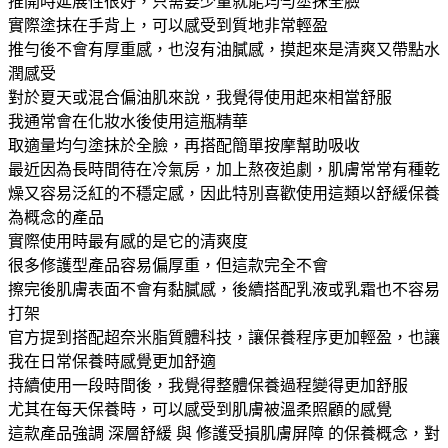
推開時延展性很好，只需要少量就能均勻塗抹全臉
實際塗抹在手背上，可以感受到質地非常輕盈
推勻後不會有厚重感，也沒有油膩感，摸起來是清爽又帶點水
潤感受
對於夏天或混合偏油肌來說，我覺得使用起來相當舒服
我通常會在化妝水後使用這瓶精華
取適量均勻塗抹於全臉，再搭配簡單按摩幫助吸收
最近因為長時間待在冷氣房，加上熬夜追劇，肌膚常常有種乾
燥又容易泛紅的不穩定感，因此特別喜歡使用這類以舒緩保養
為概念的產品
實際使用時最有感的是它的清爽度
很多修護型產品容易偏厚重，但這款完全不會
擦完後肌膚表面不會有黏膩感，後續搭配乳液或乳霜也不容易
打架
官方提到搭配超奈米脂質體科技，讓保養程序更加輕盈，也讓
我在日常保養時感覺更加舒適
持續使用一段時間後，我覺得整體保養過程變得更加舒服
尤其在每天保養時，可以感受到肌膚被溫柔照顧的感覺
這款產品強調 深層舒緩 與 修護受損肌膚屏障 的保養概念，對