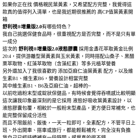
如果你正在找 價格親民葉黃素，又希望配方完整，我覺得這
款真的值得列入清單，也是我近期很推薦的 高CP值葉黃素開
箱
舒利視®增量版2.0
有哪些特色？
我自己挑選保健食品時，很重視配方是否完整，而不是只有單
一成分
這次的
舒利視®增量版2.0液態膠囊
採用金盞花萃取黃金比例
20:4，提供游離型葉黃素與玉米黃素，同時搭配山桑子、黑醋
栗萃取物、紅藻萃取物（含藻紅素）等多元植萃營養
另外還加入了我很喜歡的 添加亞麻仁油葉黃素 配方，以及維
生素B1、維生素B6，營養設計相當完整
其中維生素B1、B6及亞麻仁油，超棒的~
以前吃過粉末型或錠狀保健品，有時候會覺得吞嚥感比較明顯
這次讓我印象最深刻的是它採用 液態好吸收葉黃素設計，以
液態膠囊包覆，相較於一般粉末型產品，更方便日常補充，也
能完整保留成分活性
而且不限飯前、飯後，一天一粒即可，全素配方，不管平日上
班、外出開車、搭車或旅行，都能輕鬆補充，完全沒有負擔
我自己已經持續補充一段時間，感覺真的很不錯