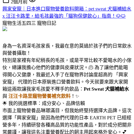
2個月前
興家安寵｜日本進口寵物營養飲料開箱：pet sweat 犬貓補給水
x 汪汪卡路里，給毛孩最強的「貓狗保健飲心」指南！🐶🐱
寵物生活五四三
寵物日記
身為一名資深毛孩家長，我最在意的莫過於孩子們的日常飲水
與營養攝取！
特別是家裡有年紀稍長的毛孩，或是平常比較不愛喝水的小傢
伙，總讓我擔心他們的健康與皮膚狀況。🫠 為了讓他們能喝
得開心又健康，我最近入手了在寵物界討論度超高的 「興家
安寵」 代理的日本原裝進口營養飲料。今天就要來跟大家開
箱這兩款讓我家毛孩愛不釋手的飲品：
Pet Sweat 犬貓補給水
與
汪汪卡路里寵物營養補充飲料
！✨
🌟 我的挑選標準：成分安心、品牌信賴
市面上寵物營養品琳瑯滿目，但我始終堅持選擇大品牌。這次
選擇「興家安寵」是因為他們代理的日本 EARTH PET 已經經
營多年，持續研發各種高品質的功能性產品，對於成分把關非
常嚴謹，讓我這名注重營養配比的飼主用起來格外安心。💕