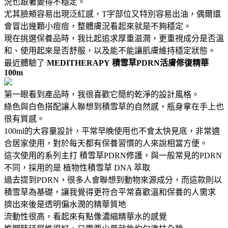
況也跟著變得不穩定。
尤其臉頰容易出現泛紅感，T字部位又特別容易出油，偶爾還
會冒出幾顆小痘痘，整體膚況看起來就是不夠穩定。
現在挑選保養品時，我比起追求厚重滋潤，更重視成分是否溫
和、使用起來是否舒服，以及能不能讓肌膚維持穩定狀態。
最近體驗了
MEDITHERAPY
積雪草PDRN活膚修復精華
100m
第一眼看到產品時，我很喜歡它簡約乾淨的設計風格。
綠色與白色搭配讓人聯想到積雪草的自然感，瓶身拿在手上也
很有質感。
100ml的大容量設計，平常早晚使用也不會太快見底，非常適
合居家使用，對於每天都有保養習慣的人來說相當方便。
這次使用的系列主打 積雪草PDRN修護，與一般常見的PDRN
不同，採用的是 植物性積雪草 DNA 萃取
過去提到PDRN，很多人會聯想到動物來源成分，而這款則以
積雪草為基礎，讓我覺得更符合平常喜歡溫和保養的人需求
擠出來後是透明偏水潤的精華質地
流動性很高，看起來有點像濃縮精華水的感覺