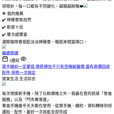
得很好，每一口都有不同變化，越喝越耐喝❤️
🌟 我的推薦
✔️ 檸檬香氣自然
✔️ 創意十足
✔️ 層次感豐富
濃郁咖啡香搭配淡淡檸檬香，喝起來相當順口。
繼續閱讀
1週前
買手機前一定要逛 傑昇通信不只有空機破盤價 還有高價回收
配件 保修一次搞定
居家生活
生活綜合
每次想換新手機，除了比較價格之外，我最在意的就是「售後
服務」以及「門市專業度」
畢竟手機幾乎天天都在使用，從買手機、續約、資料轉移到保
護貼、配件，最好一次就能全部完成