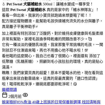
💧
Pet Sweat 犬貓補給水
500ml：讓補水變成一種享受！
這款
Pet Sweat 犬貓補給水
真的是家中的「補水神隊友」！
看看一倒出來，我家的小寶貝就跑過來想要喝了呢！！
配方接近寵物體液，能幫助毛孩快速補充流失的水分與離子，
真是離子平衡神助手⚡
加上裡面有特別添加了泛酸鈣，對於維持皮膚健康與毛髮柔順
非常有幫助，家裡毛孩換季時乾癢的問題改善不少。🥰
它有一種淡淡的優酪乳味道，我家那隻平常挑嘴的毛孩，一聞
到就忍不住湊過來喝，再也不用擔心他不喝水啦！💯
看他喝的這麼開心，我自己也看了很開心，裡面還有 添加了
低聚糖（乳糖蔗糖），照顧到毛小孩肚肚的環境，真的是貼心
滿滿。
瞧瞧！我們家寶貝真的超愛！原本不愛喝水的他，現在看到這
瓶拿出來就自動靠過來，這真的是最真實的「適口性認證」
啦！喝得乾乾淨淨，連碗底都要舔乾淨呢！😋
繼續閱讀
2個月前
娘家極好85%魚油 40歲上班族的日常保養新選擇 找回清晰與