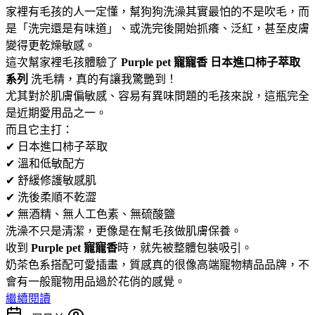
家裡有毛孩的人一定懂，幫狗狗洗澡其實最怕的不是吹毛，而
是「洗完還是有味道」、或洗完後開始抓癢、泛紅，甚至皮膚
變得更乾燥敏感。
這次幫家裡毛孩體驗了
Purple pet 寵寵香 日本進口柿子萃取
系列
洗毛精，真的有讓我驚艷到！
尤其對於肌膚偏敏感、容易有異味問題的毛孩來說，這瓶完全
是近期愛用品之一。
而且它主打：
✔ 日本進口柿子萃取
✔ 溫和低敏配方
✔ 舒緩修護敏感肌
✔ 洗後柔順不乾澀
✔ 無酒精、無人工色素、無硫酸鹽
洗澡不只是清潔，更像是在幫毛孩做肌膚保養。
收到
Purple pet 寵寵香
時，就先被整體包裝吸引。
奶茶色系搭配可愛插畫，質感真的很像高端寵物精品品牌，不
會有一般寵物用品過於花俏的感覺。
繼續閱讀