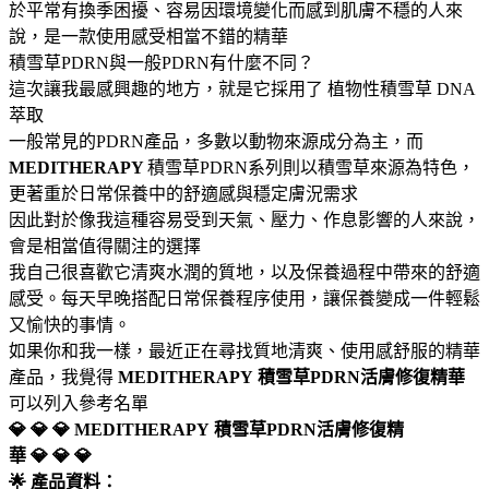
於平常有換季困擾、容易因環境變化而感到肌膚不穩的人來
說，是一款使用感受相當不錯的精華
積雪草PDRN與一般PDRN有什麼不同？
這次讓我最感興趣的地方，就是它採用了 植物性積雪草 DNA
萃取
一般常見的PDRN產品，多數以動物來源成分為主，而
MEDITHERAPY
積雪草PDRN系列則以積雪草來源為特色，
更著重於日常保養中的舒適感與穩定膚況需求
因此對於像我這種容易受到天氣、壓力、作息影響的人來說，
會是相當值得關注的選擇
我自己很喜歡它清爽水潤的質地，以及保養過程中帶來的舒適
感受。每天早晚搭配日常保養程序使用，讓保養變成一件輕鬆
又愉快的事情。
如果你和我一樣，最近正在尋找質地清爽、使用感舒服的精華
產品，我覺得
MEDITHERAPY
積雪草PDRN活膚修復精華
可以列入參考名單
💎 💎 💎 MEDITHERAPY
積雪草PDRN活膚修復精
華 💎 💎 💎
🌟 產品資料：