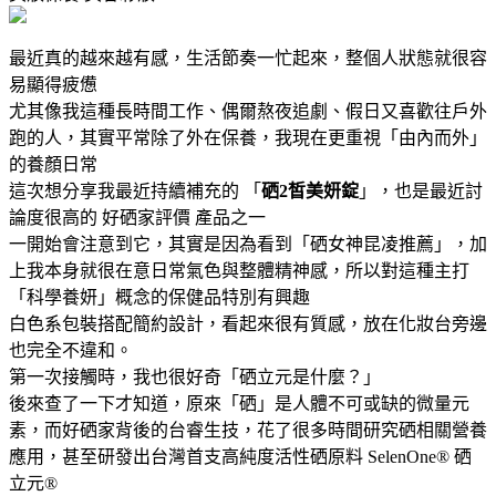
最近真的越來越有感，生活節奏一忙起來，整個人狀態就很容
易顯得疲憊
尤其像我這種長時間工作、偶爾熬夜追劇、假日又喜歡往戶外
跑的人，其實平常除了外在保養，我現在更重視「由內而外」
的養顏日常
這次想分享我最近持續補充的 「
硒2皙美妍錠
」，也是最近討
論度很高的 好硒家評價 產品之一
一開始會注意到它，其實是因為看到「硒女神昆凌推薦」，加
上我本身就很在意日常氣色與整體精神感，所以對這種主打
「科學養妍」概念的保健品特別有興趣
白色系包裝搭配簡約設計，看起來很有質感，放在化妝台旁邊
也完全不違和。
第一次接觸時，我也很好奇「硒立元是什麼？」
後來查了一下才知道，原來「硒」是人體不可或缺的微量元
素，而好硒家背後的台睿生技，花了很多時間研究硒相關營養
應用，甚至研發出台灣首支高純度活性硒原料 SelenOne® 硒
立元®