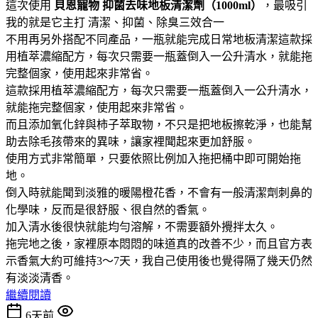
這次使用
貝恩寵物
抑菌去味地板清潔劑（1000ml）
，最吸引
我的就是它主打 清潔、抑菌、除臭三效合一
不用再另外搭配不同產品，一瓶就能完成日常地板清潔這款採
用植萃濃縮配方，每次只需要一瓶蓋倒入一公升清水，就能拖
完整個家，使用起來非常省。
這款採用植萃濃縮配方，每次只需要一瓶蓋倒入一公升清水，
就能拖完整個家，使用起來非常省。
而且添加氧化鋅與柿子萃取物，不只是把地板擦乾淨，也能幫
助去除毛孩帶來的異味，讓家裡聞起來更加舒服。
使用方式非常簡單，只要依照比例加入拖把桶中即可開始拖
地。
倒入時就能聞到淡雅的暖陽橙花香，不會有一般清潔劑刺鼻的
化學味，反而是很舒服、很自然的香氣。
加入清水後很快就能均勻溶解，不需要額外攪拌太久。
拖完地之後，家裡原本悶悶的味道真的改善不少，而且官方表
示香氣大約可維持3～7天，我自己使用後也覺得隔了幾天仍然
有淡淡清香。
繼續閱讀
6天前