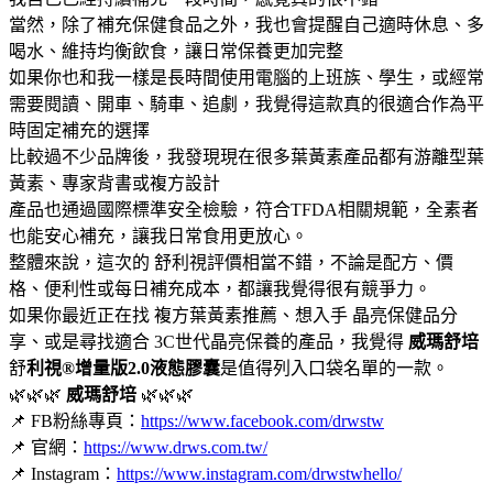
當然，除了補充保健食品之外，我也會提醒自己適時休息、多
喝水、維持均衡飲食，讓日常保養更加完整
如果你也和我一樣是長時間使用電腦的上班族、學生，或經常
需要閱讀、開車、騎車、追劇，我覺得這款真的很適合作為平
時固定補充的選擇
比較過不少品牌後，我發現現在很多葉黃素產品都有游離型葉
黃素、專家背書或複方設計
產品也通過國際標準安全檢驗，符合TFDA相關規範，全素者
也能安心補充，讓我日常食用更放心。
整體來說，這次的 舒利視評價相當不錯，不論是配方、價
格、便利性或每日補充成本，都讓我覺得很有競爭力。
如果你最近正在找 複方葉黃素推薦、想入手 晶亮保健品分
享、或是尋找適合 3C世代晶亮保養的產品，我覺得
威瑪舒培
舒
利視®增量版2.0液態膠囊
是值得列入口袋名單的一款。
🌿🌿🌿
威瑪舒培
🌿🌿🌿
📌 FB粉絲專頁：
https://www.facebook.com/drwstw
📌 官網：
https://www.drws.com.tw/
📌 Instagram：
https://www.instagram.com/drwstwhello/