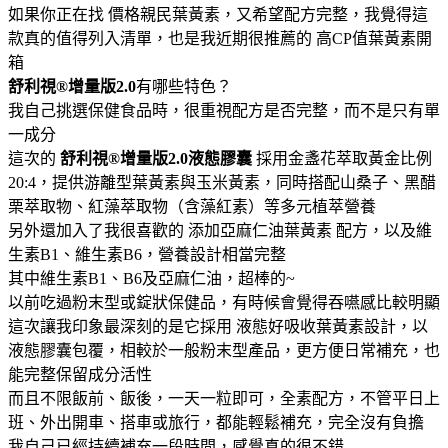
如果你正在找 價格親民葉黃素，又希望配方完整，我覺得這
款真的值得列入清單，也是我近期很推薦的 高CP值葉黃素開
箱
舒利視®增量版2.0
有哪些特色？
我自己挑選保健食品時，很重視配方是否完整，而不是只有單
一成分
這次的
舒利視®增量版2.0液態膠囊
採用金盞花萃取黃金比例
20:4，提供游離型葉黃素與玉米黃素，同時搭配山桑子、黑醋
栗萃取物、紅藻萃取物（含藻紅素）等多元植萃營養
另外還加入了我很喜歡的 添加亞麻仁油葉黃素 配方，以及維
生素B1、維生素B6，營養設計相當完整
其中維生素B1、B6及亞麻仁油，超棒的~
以前吃過粉末型或錠狀保健品，有時候會覺得吞嚥感比較明顯
這次讓我印象最深刻的是它採用 液態好吸收葉黃素設計，以
液態膠囊包覆，相較於一般粉末型產品，更方便日常補充，也
能完整保留成分活性
而且不限飯前、飯後，一天一粒即可，全素配方，不管平日上
班、外出開車、搭車或旅行，都能輕鬆補充，完全沒有負擔
我自己已經持續補充一段時間，感覺真的很不錯