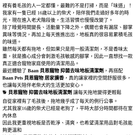
裡有養毛孩的人一定都懂，最難的不是打掃，而是「味道」！
我家有一隻已經 16歲以上的柴犬，陪伴我們走過好多年的時
光，現在進入老犬階段後，生活習慣也慢慢改變了。
除了睡覺時間變長、活動量下降之外，偶爾也會有漏尿、腳掌
異味等情況，再加上每天進進出出，地板真的很容易累積毛孩
的味道。
雖然每天都有拖地，但如果只是用一般清潔劑，不是香味太
重，就是擔心成分會刺激毛孩敏感的腳掌，因此一直想找一款
真正適合寵物家庭使用的清潔用品。
最近體驗了
Baan 貝恩寵物
抑菌去味地板清潔劑
，再搭配
Baan Pets 貝恩寵物
居家擴香
，真的讓家裡的空間舒服很多，
也讓每天陪伴老柴犬的生活更加安心。
🐕
貝恩寵物
抑菌去味地板清潔劑
讓每天拖地變得更輕鬆
自從家裡有了毛孩後，拖地幾乎成了每天的例行公事。
尤其我家16歲的柴犬已經是老狗了，平時大部分時間都待在室
內休息
因此我更重視地板是否乾淨、清爽，也希望清潔用品對毛孩能
夠更溫和