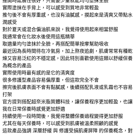
推開時延展性很好，只需要少量就能均勻塗抹全臉
實際塗抹在手背上，可以感受到質地非常輕盈
推勻後不會有厚重感，也沒有油膩感，摸起來是清爽又帶點水
潤感受
對於夏天或混合偏油肌來說，我覺得使用起來相當舒服
我通常會在化妝水後使用這瓶精華
取適量均勻塗抹於全臉，再搭配簡單按摩幫助吸收
最近因為長時間待在冷氣房，加上熬夜追劇，肌膚常常有種乾
燥又容易泛紅的不穩定感，因此特別喜歡使用這類以舒緩保養
為概念的產品
實際使用時最有感的是它的清爽度
很多修護型產品容易偏厚重，但這款完全不會
擦完後肌膚表面不會有黏膩感，後續搭配乳液或乳霜也不容易
打架
官方提到搭配超奈米脂質體科技，讓保養程序更加輕盈，也讓
我在日常保養時感覺更加舒適
持續使用一段時間後，我覺得整體保養過程變得更加舒服
尤其在每天保養時，可以感受到肌膚被溫柔照顧的感覺
這款產品強調 深層舒緩 與 修護受損肌膚屏障 的保養概念，對