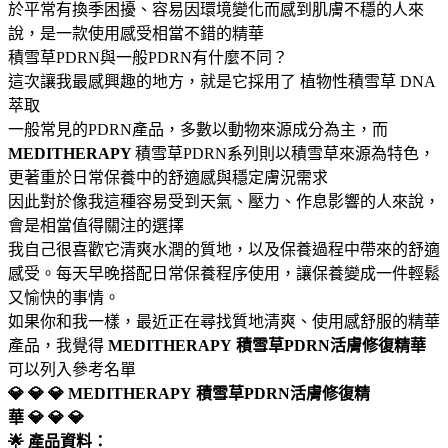
於平常有換季困擾、容易因環境變化而感到肌膚不穩的人來
說，是一款使用感受相當不錯的精華
積雪草PDRN與一般PDRN有什麼不同？
這次讓我最感興趣的地方，就是它採用了 植物性積雪草 DNA
萃取
一般常見的PDRN產品，多數以動物來源成分為主，而
MEDITHERAPY
積雪草PDRN系列則以積雪草來源為特色，
更著重於日常保養中的舒適感與穩定膚況需求
因此對於像我這種容易受到天氣、壓力、作息影響的人來說，
會是相當值得關注的選擇
我自己很喜歡它清爽水潤的質地，以及保養過程中帶來的舒適
感受。每天早晚搭配日常保養程序使用，讓保養變成一件輕鬆
又愉快的事情。
如果你和我一樣，最近正在尋找質地清爽、使用感舒服的精華
產品，我覺得
MEDITHERAPY
積雪草PDRN活膚修復精華
可以列入參考名單
💎 💎 💎 MEDITHERAPY
積雪草PDRN活膚修復精
華 💎 💎 💎
🌟 產品資料：