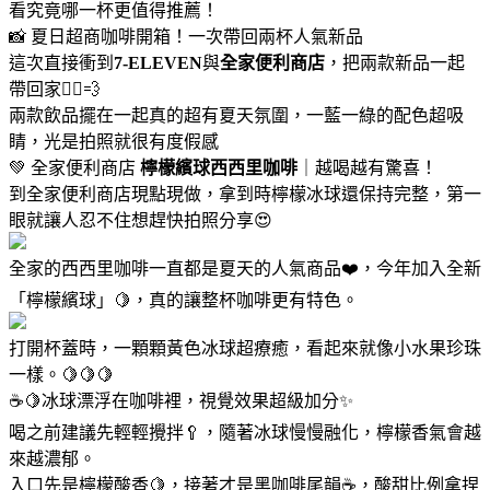
看究竟哪一杯更值得推薦！
📸 夏日超商咖啡開箱！一次帶回兩杯人氣新品
這次直接衝到
7-ELEVEN
與
全家便利商店
，把兩款新品一起
帶回家🏃‍♀️💨
兩款飲品擺在一起真的超有夏天氛圍，一藍一綠的配色超吸
睛，光是拍照就很有度假感
💚 全家便利商店
檸檬繽球西西里咖啡
｜越喝越有驚喜！
到全家便利商店現點現做，拿到時檸檬冰球還保持完整，第一
眼就讓人忍不住想趕快拍照分享😍
全家的西西里咖啡一直都是夏天的人氣商品❤️，今年加入全新
「檸檬繽球」🍋，真的讓整杯咖啡更有特色。
打開杯蓋時，一顆顆黃色冰球超療癒，看起來就像小水果珍珠
一樣。🍋🍋🍋
☕🍋冰球漂浮在咖啡裡，視覺效果超級加分✨
喝之前建議先輕輕攪拌🥄，隨著冰球慢慢融化，檸檬香氣會越
來越濃郁。
入口先是檸檬酸香🍋，接著才是黑咖啡尾韻☕，酸甜比例拿捏