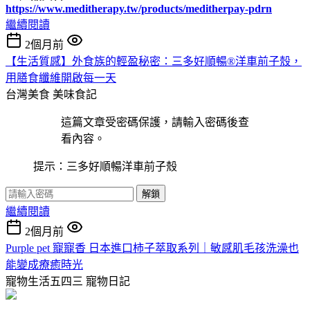
https://www.meditherapy.tw/products/meditherpay-pdrn
繼續閱讀
2個月前
【生活質感】外食族的輕盈秘密：三多好順暢®洋車前子殼，
用膳食纖維開啟每一天
台灣美食
美味食記
這篇文章受密碼保護，請輸入密碼後查
看內容。
提示：三多好順暢洋車前子殼
解鎖
繼續閱讀
2個月前
Purple pet 寵寵香 日本進口柿子萃取系列｜敏感肌毛孩洗澡也
能變成療癒時光
寵物生活五四三
寵物日記