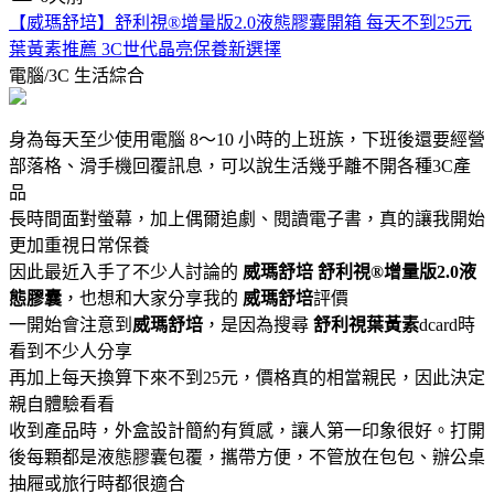
【威瑪舒培】舒利視®增量版2.0液態膠囊開箱 每天不到25元
葉黃素推薦 3C世代晶亮保養新選擇
電腦/3C
生活綜合
身為每天至少使用電腦 8～10 小時的上班族，下班後還要經營
部落格、滑手機回覆訊息，可以說生活幾乎離不開各種3C產
品
長時間面對螢幕，加上偶爾追劇、閱讀電子書，真的讓我開始
更加重視日常保養
因此最近入手了不少人討論的
威瑪舒培
舒利視®增量版2.0液
態膠囊
，也想和大家分享我的
威瑪舒培
評價
一開始會注意到
威瑪舒培
，是因為搜尋
舒利視葉黃素
dcard時
看到不少人分享
再加上每天換算下來不到25元，價格真的相當親民，因此決定
親自體驗看看
收到產品時，外盒設計簡約有質感，讓人第一印象很好。打開
後每顆都是液態膠囊包覆，攜帶方便，不管放在包包、辦公桌
抽屜或旅行時都很適合