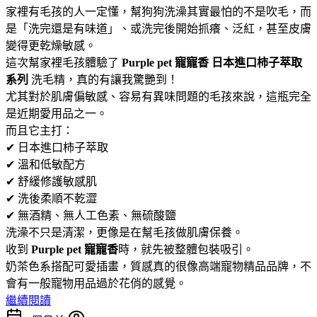
家裡有毛孩的人一定懂，幫狗狗洗澡其實最怕的不是吹毛，而
是「洗完還是有味道」、或洗完後開始抓癢、泛紅，甚至皮膚
變得更乾燥敏感。
這次幫家裡毛孩體驗了
Purple pet 寵寵香 日本進口柿子萃取
系列
洗毛精，真的有讓我驚艷到！
尤其對於肌膚偏敏感、容易有異味問題的毛孩來說，這瓶完全
是近期愛用品之一。
而且它主打：
✔ 日本進口柿子萃取
✔ 溫和低敏配方
✔ 舒緩修護敏感肌
✔ 洗後柔順不乾澀
✔ 無酒精、無人工色素、無硫酸鹽
洗澡不只是清潔，更像是在幫毛孩做肌膚保養。
收到
Purple pet 寵寵香
時，就先被整體包裝吸引。
奶茶色系搭配可愛插畫，質感真的很像高端寵物精品品牌，不
會有一般寵物用品過於花俏的感覺。
繼續閱讀