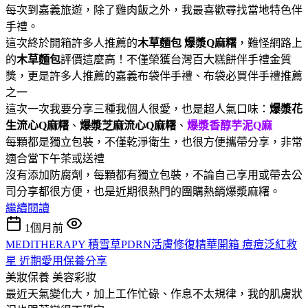
每次到嘉義旅遊，除了雞肉飯之外，我最喜歡尋找當地特色伴
手禮。
這次終於開箱許多人推薦的
木草麵包
爆漿Q麻糬
，難怪網路上
的
木草麵包
評價這麼高！不僅榮獲台灣百大糕餅伴手禮金質
獎，更是許多人推薦的嘉義布袋伴手禮、布袋必買伴手禮推薦
之一
這次一次我要分享三種我個人很愛，也是超人氣口味：
爆漿花
生流心Q麻糬
、
爆漿芝麻流心Q麻糬
、
爆漿香醇芋泥Q麻
每顆都是獨立包裝，不僅乾淨衛生，也很方便攜帶分享，非常
適合當下午茶或送禮
沒有添加防腐劑，每顆都有獨立包裝，不論自己享用或帶去公
司分享都很方便，也是近期很熱門的團購熱銷爆漿麻糬。
繼續閱讀
1個月前
MEDITHERAPY 積雪草PDRN活膚修復精華開箱 痘痘泛紅救
星 近期愛用保養分享
美妝保養
美容彩妝
最近天氣變化大，加上工作忙碌、作息不太規律，我的肌膚狀