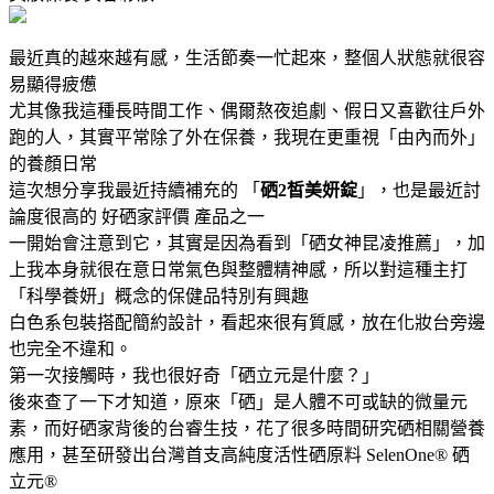
最近真的越來越有感，生活節奏一忙起來，整個人狀態就很容
易顯得疲憊
尤其像我這種長時間工作、偶爾熬夜追劇、假日又喜歡往戶外
跑的人，其實平常除了外在保養，我現在更重視「由內而外」
的養顏日常
這次想分享我最近持續補充的 「
硒2皙美妍錠
」，也是最近討
論度很高的 好硒家評價 產品之一
一開始會注意到它，其實是因為看到「硒女神昆凌推薦」，加
上我本身就很在意日常氣色與整體精神感，所以對這種主打
「科學養妍」概念的保健品特別有興趣
白色系包裝搭配簡約設計，看起來很有質感，放在化妝台旁邊
也完全不違和。
第一次接觸時，我也很好奇「硒立元是什麼？」
後來查了一下才知道，原來「硒」是人體不可或缺的微量元
素，而好硒家背後的台睿生技，花了很多時間研究硒相關營養
應用，甚至研發出台灣首支高純度活性硒原料 SelenOne® 硒
立元®