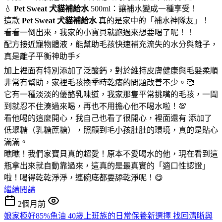
💧
Pet Sweat 犬貓補給水
500ml：讓補水變成一種享受！
這款
Pet Sweat 犬貓補給水
真的是家中的「補水神隊友」！
看看一倒出來，我家的小寶貝就跑過來想要喝了呢！！
配方接近寵物體液，能幫助毛孩快速補充流失的水分與離子，
真是離子平衡神助手⚡
加上裡面有特別添加了泛酸鈣，對於維持皮膚健康與毛髮柔順
非常有幫助，家裡毛孩換季時乾癢的問題改善不少。🥰
它有一種淡淡的優酪乳味道，我家那隻平常挑嘴的毛孩，一聞
到就忍不住湊過來喝，再也不用擔心他不喝水啦！💯
看他喝的這麼開心，我自己也看了很開心，裡面還有 添加了
低聚糖（乳糖蔗糖），照顧到毛小孩肚肚的環境，真的是貼心
滿滿。
瞧瞧！我們家寶貝真的超愛！原本不愛喝水的他，現在看到這
瓶拿出來就自動靠過來，這真的是最真實的「適口性認證」
啦！喝得乾乾淨淨，連碗底都要舔乾淨呢！😋
繼續閱讀
2個月前
娘家極好85%魚油 40歲上班族的日常保養新選擇 找回清晰與