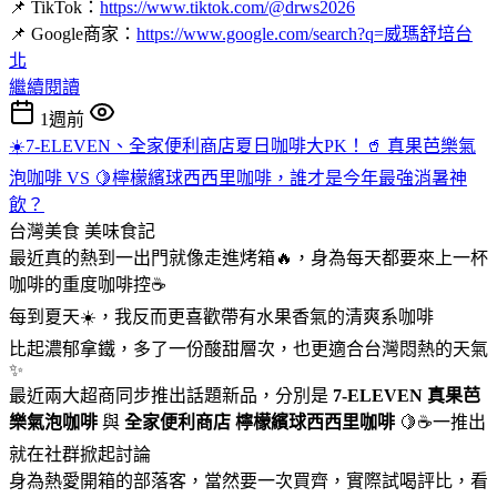
📌 TikTok：
https://www.tiktok.com/@drws2026
📌 Google商家：
https://www.google.com/search?q=威瑪舒培台
北
繼續閱讀
1週前
☀️7-ELEVEN、全家便利商店夏日咖啡大PK！🥤 真果芭樂氣
泡咖啡 VS 🍋檸檬繽球西西里咖啡，誰才是今年最強消暑神
飲？
台灣美食
美味食記
最近真的熱到一出門就像走進烤箱🔥，身為每天都要來上一杯
咖啡的重度咖啡控☕
每到夏天☀️，我反而更喜歡帶有水果香氣的清爽系咖啡
比起濃郁拿鐵，多了一份酸甜層次，也更適合台灣悶熱的天氣
✨
最近兩大超商同步推出話題新品，分別是
7-ELEVEN
真果芭
樂氣泡咖啡
與
全家便利商店
檸檬繽球西西里咖啡
🍋☕一推出
就在社群掀起討論
身為熱愛開箱的部落客，當然要一次買齊，實際試喝評比，看