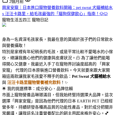
2個月前
興家安寵｜日本進口寵物營養飲料開箱：pet sweat 犬貓補給水
x 汪汪卡路里，給毛孩最強的「貓狗保健飲心」指南！🐶🐱
寵物生活五四三
寵物日記
身為一名資深毛孩家長，我最在意的莫過於孩子們的日常飲水
與營養攝取！
特別是家裡有年紀稍長的毛孩，或是平常比較不愛喝水的小傢
伙，總讓我擔心他們的健康與皮膚狀況。🫠 為了讓他們能喝
得開心又健康，我最近入手了在寵物界討論度超高的 「興家
安寵」 代理的日本原裝進口營養飲料。今天就要來跟大家開
箱這兩款讓我家毛孩愛不釋手的飲品：
Pet Sweat 犬貓補給水
與
汪汪卡路里寵物營養補充飲料
！✨
🌟 我的挑選標準：成分安心、品牌信賴
市面上寵物營養品琳瑯滿目，但我始終堅持選擇大品牌。這次
選擇「興家安寵」是因為他們代理的日本 EARTH PET 已經經
營多年，持續研發各種高品質的功能性產品，對於成分把關非
常嚴謹，讓我這名注重營養配比的飼主用起來格外安心。💕