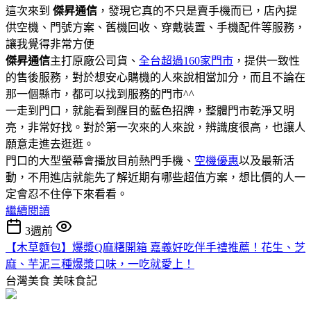
這次來到
傑昇通信
，發現它真的不只是賣手機而已，店內提
供空機、門號方案、舊機回收、穿戴裝置、手機配件等服務，
讓我覺得非常方便
傑昇通信
主打原廠公司貨、
全台超過160家門市
，提供一致性
的售後服務，對於想安心購機的人來說相當加分，而且不論在
那一個縣市，都可以找到服務的門市^^
一走到門口，就能看到醒目的藍色招牌，整體門市乾淨又明
亮，非常好找。對於第一次來的人來說，辨識度很高，也讓人
願意走進去逛逛。
門口的大型螢幕會播放目前熱門手機、
空機優惠
以及最新活
動，不用進店就能先了解近期有哪些超值方案，想比價的人一
定會忍不住停下來看看。
繼續閱讀
3週前
【木草麵包】爆漿Q麻糬開箱 嘉義好吃伴手禮推薦！花生、芝
麻、芋泥三種爆漿口味，一吃就愛上！
台灣美食
美味食記