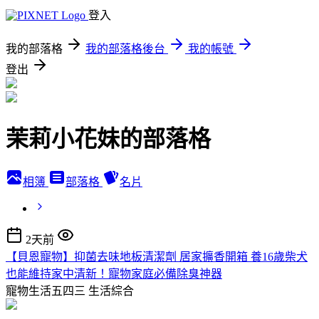
登入
我的部落格
我的部落格後台
我的帳號
登出
茉莉小花妹的部落格
相簿
部落格
名片
2天前
【貝恩寵物】抑菌去味地板清潔劑 居家擴香開箱 養16歲柴犬
也能維持家中清新！寵物家庭必備除臭神器
寵物生活五四三
生活綜合