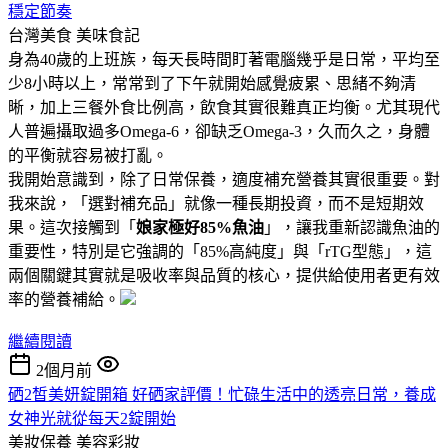
穩定節奏
台灣美食
美味食記
身為40歲的上班族，每天長時間盯著電腦幾乎是日常，平均至
少8小時以上，常常到了下午就開始感覺疲累、思緒不夠清
晰，加上三餐外食比例高，飲食其實很難真正均衡。尤其現代
人普遍攝取過多Omega-6，卻缺乏Omega-3，久而久之，身體
的平衡就容易被打亂。
我開始意識到，除了日常保養，適度補充營養其實很重要。對
我來說，「選對補充品」就像一種長期投資，而不是短期效
果。這次接觸到「
娘家極好85%魚油
」，讓我重新認識魚油的
重要性，特別是它強調的「85%高純度」與「rTG型態」，這
兩個關鍵其實就是吸收率與品質的核心，提供給使用者更有效
率的營養補給。
繼續閱讀
2個月前
硒2皙美妍錠開箱 好硒家評價！忙碌生活中的透亮日常，養成
女神光就從每天2錠開始
美妝保養
美容彩妝