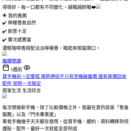
得很好，每一口都有不同變化，越喝越耐喝❤️
🌟 我的推薦
✔️ 檸檬香氣自然
✔️ 創意十足
✔️ 層次感豐富
濃郁咖啡香搭配淡淡檸檬香，喝起來相當順口。
繼續閱讀
1週前
買手機前一定要逛 傑昇通信不只有空機破盤價 還有高價回收
配件 保修一次搞定
居家生活
生活綜合
每次想換新手機，除了比較價格之外，我最在意的就是「售後
服務」以及「門市專業度」
畢竟手機幾乎天天都在使用，從買手機、續約、資料轉移到保
護貼、配件，最好一次就能全部完成