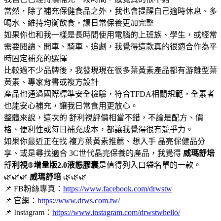
當然，除了補充保健食品之外，我也會提醒自己適時休息、多
喝水、維持均衡飲食，讓日常保養更加完整
如果你也和我一樣是長時間使用電腦的上班族、學生，或經常
需要閱讀、開車、騎車、追劇，我覺得這款真的很適合作為平
時固定補充的選擇
比較過不少品牌後，我發現現在很多葉黃素產品都有游離型葉
黃素、專家背書或複方設計
產品也通過國際標準安全檢驗，符合TFDA相關規範，全素者
也能安心補充，讓我日常食用更放心。
整體來說，這次的 舒利視評價相當不錯，不論是配方、價
格、便利性或每日補充成本，都讓我覺得很有競爭力。
如果你最近正在找 複方葉黃素推薦、想入手 晶亮保健品分
享、或是尋找適合 3C世代晶亮保養的產品，我覺得
威瑪舒培
舒
利視®增量版2.0液態膠囊
是值得列入口袋名單的一款。
🌿🌿🌿
威瑪舒培
🌿🌿🌿
📌 FB粉絲專頁：
https://www.facebook.com/drwstw
📌 官網：
https://www.drws.com.tw/
📌 Instagram：
https://www.instagram.com/drwstwhello/