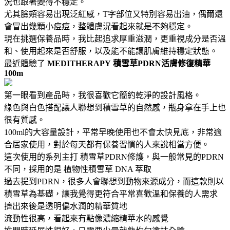
況也跟著變得不穩定。
尤其臉頰容易出現泛紅感，T字部位又特別容易出油，偶爾還
會冒出幾顆小痘痘，整體膚況看起來就是不夠穩定。
現在挑選保養品時，我比起追求厚重滋潤，更重視成分是否溫
和、使用起來是否舒服，以及能不能讓肌膚維持穩定狀態。
最近體驗了
MEDITHERAPY
積雪草PDRN活膚修復精華
100m
第一眼看到產品時，我很喜歡它簡約乾淨的設計風格。
綠色與白色搭配讓人聯想到積雪草的自然感，瓶身拿在手上也
很有質感。
100ml的大容量設計，平常早晚使用也不會太快見底，非常適
合居家使用，對於每天都有保養習慣的人來說相當方便。
這次使用的系列主打 積雪草PDRN修護，與一般常見的PDRN
不同，採用的是 植物性積雪草 DNA 萃取
過去提到PDRN，很多人會聯想到動物來源成分，而這款則以
積雪草為基礎，讓我覺得更符合平常喜歡溫和保養的人需求
擠出來後是透明偏水潤的精華質地
流動性很高，看起來有點像濃縮精華水的感覺