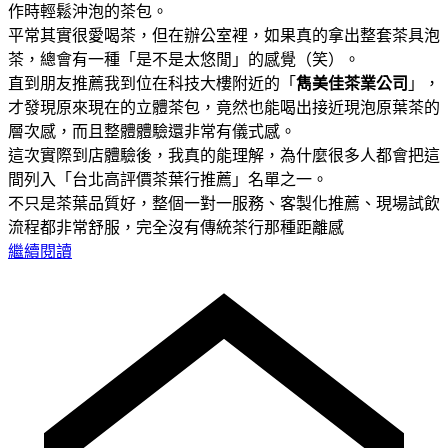
作時輕鬆沖泡的茶包。
平常其實很愛喝茶，但在辦公室裡，如果真的拿出整套茶具泡
茶，總會有一種「是不是太悠閒」的感覺（笑）。
直到朋友推薦我到位在科技大樓附近的「
雋美佳茶業公司
」，
才發現原來現在的立體茶包，竟然也能喝出接近現泡原葉茶的
層次感，而且整體體驗還非常有儀式感。
這次實際到店體驗後，我真的能理解，為什麼很多人都會把這
間列入「台北高評價茶葉行推薦」名單之一。
不只是茶葉品質好，整個一對一服務、客製化推薦、現場試飲
流程都非常舒服，完全沒有傳統茶行那種距離感
繼續閱讀