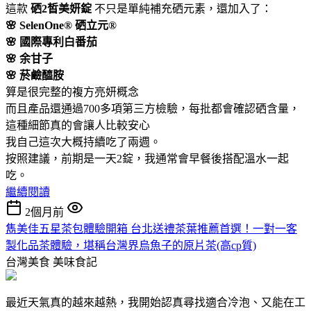
這款
硒2皙美妍錠
不只是單純補充硒元素，還加入了：
🌸 SelenOne® 硒立元®
🌸 國際專利白番茄
🌸 余甘子
🌸 菸鹼醯胺
算是很完整的複方亮妍概念
而且產品還通過700多項第三方檢驗，每批都會確認硒含量，
這種細節真的會讓人比較安心
我自己這次大概持續吃了兩週。
按照建議，前期是一天2錠，我通常會早餐後搭配溫水一起
吃。
繼續閱讀
2個月前
雋美佳五星茶包體驗開箱 台北送禮茶葉推薦首選！一對一客
製化品茶體驗，堪稱台灣界烏魚子的原片茶(高cp質)
台灣美食
美味食記
最近天氣真的越來越熱，我開始認真尋找適合冷泡、又能在工