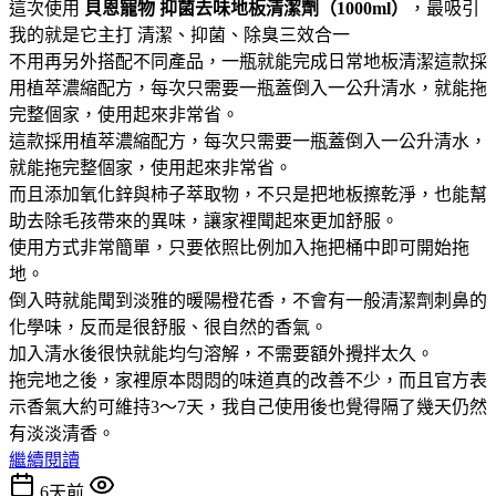
這次使用
貝恩寵物
抑菌去味地板清潔劑（1000ml）
，最吸引
我的就是它主打 清潔、抑菌、除臭三效合一
不用再另外搭配不同產品，一瓶就能完成日常地板清潔這款採
用植萃濃縮配方，每次只需要一瓶蓋倒入一公升清水，就能拖
完整個家，使用起來非常省。
這款採用植萃濃縮配方，每次只需要一瓶蓋倒入一公升清水，
就能拖完整個家，使用起來非常省。
而且添加氧化鋅與柿子萃取物，不只是把地板擦乾淨，也能幫
助去除毛孩帶來的異味，讓家裡聞起來更加舒服。
使用方式非常簡單，只要依照比例加入拖把桶中即可開始拖
地。
倒入時就能聞到淡雅的暖陽橙花香，不會有一般清潔劑刺鼻的
化學味，反而是很舒服、很自然的香氣。
加入清水後很快就能均勻溶解，不需要額外攪拌太久。
拖完地之後，家裡原本悶悶的味道真的改善不少，而且官方表
示香氣大約可維持3～7天，我自己使用後也覺得隔了幾天仍然
有淡淡清香。
繼續閱讀
6天前