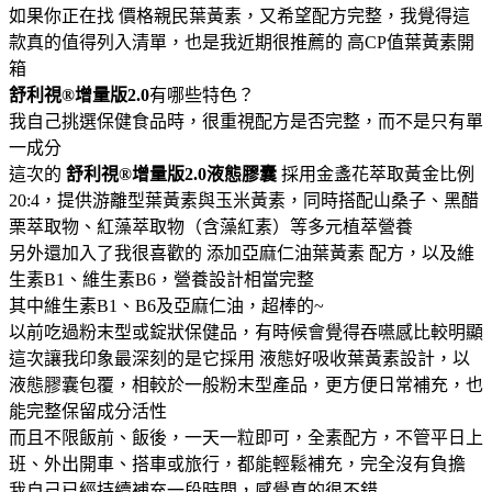
如果你正在找 價格親民葉黃素，又希望配方完整，我覺得這
款真的值得列入清單，也是我近期很推薦的 高CP值葉黃素開
箱
舒利視®增量版2.0
有哪些特色？
我自己挑選保健食品時，很重視配方是否完整，而不是只有單
一成分
這次的
舒利視®增量版2.0液態膠囊
採用金盞花萃取黃金比例
20:4，提供游離型葉黃素與玉米黃素，同時搭配山桑子、黑醋
栗萃取物、紅藻萃取物（含藻紅素）等多元植萃營養
另外還加入了我很喜歡的 添加亞麻仁油葉黃素 配方，以及維
生素B1、維生素B6，營養設計相當完整
其中維生素B1、B6及亞麻仁油，超棒的~
以前吃過粉末型或錠狀保健品，有時候會覺得吞嚥感比較明顯
這次讓我印象最深刻的是它採用 液態好吸收葉黃素設計，以
液態膠囊包覆，相較於一般粉末型產品，更方便日常補充，也
能完整保留成分活性
而且不限飯前、飯後，一天一粒即可，全素配方，不管平日上
班、外出開車、搭車或旅行，都能輕鬆補充，完全沒有負擔
我自己已經持續補充一段時間，感覺真的很不錯