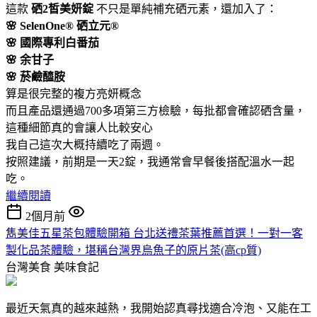
這款
硒2皙美妍錠
不只是單純補充硒元素，還加入了：
🌸 SelenOne® 硒立元®
🌸 國際專利白番茄
🌸 余甘子
🌸 菸鹼醯胺
算是很完整的複方亮妍概念
而且產品還通過700多項第三方檢驗，每批都會確認硒含量，
這種細節真的會讓人比較安心
我自己這次大概持續吃了兩週。
按照建議，前期是一天2錠，我通常會早餐後搭配溫水一起
吃。
繼續閱讀
2個月前
雋美佳五星茶包體驗開箱 台北送禮茶葉推薦首選！一對一客
製化品茶體驗，堪稱台灣界烏魚子的原片茶(高cp質)
台灣美食
美味食記
最近天氣真的越來越熱，我開始認真尋找適合冷泡、又能在工