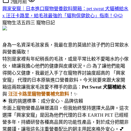
2個月前
興家安寵｜日本進口寵物營養飲料開箱：pet sweat 犬貓補給水
x 汪汪卡路里，給毛孩最強的「貓狗保健飲心」指南！🐶🐱
寵物生活五四三
寵物日記
身為一名資深毛孩家長，我最在意的莫過於孩子們的日常飲水
與營養攝取！
特別是家裡有年紀稍長的毛孩，或是平常比較不愛喝水的小傢
伙，總讓我擔心他們的健康與皮膚狀況。🫠 為了讓他們能喝
得開心又健康，我最近入手了在寵物界討論度超高的 「興家
安寵」 代理的日本原裝進口營養飲料。今天就要來跟大家開
箱這兩款讓我家毛孩愛不釋手的飲品：
Pet Sweat 犬貓補給水
與
汪汪卡路里寵物營養補充飲料
！✨
🌟 我的挑選標準：成分安心、品牌信賴
市面上寵物營養品琳瑯滿目，但我始終堅持選擇大品牌。這次
選擇「興家安寵」是因為他們代理的日本 EARTH PET 已經經
營多年，持續研發各種高品質的功能性產品，對於成分把關非
常嚴謹，讓我這名注重營養配比的飼主用起來格外安心。💕