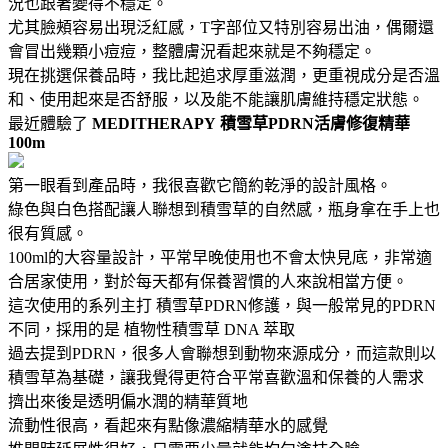
況也跟著變得不穩定。
尤其臉頰容易出現泛紅感，T字部位又特別容易出油，偶爾還
會冒出幾顆小痘痘，整體膚況看起來就是不夠穩定。
現在挑選保養品時，我比起追求厚重滋潤，更重視成分是否溫
和、使用起來是否舒服，以及能不能讓肌膚維持穩定狀態。
最近體驗了
MEDITHERAPY
積雪草PDRN活膚修復精華
100m
第一眼看到產品時，我很喜歡它簡約乾淨的設計風格。
綠色與白色搭配讓人聯想到積雪草的自然感，瓶身拿在手上也
很有質感。
100ml的大容量設計，平常早晚使用也不會太快見底，非常適
合居家使用，對於每天都有保養習慣的人來說相當方便。
這次使用的系列主打 積雪草PDRN修護，與一般常見的PDRN
不同，採用的是 植物性積雪草 DNA 萃取
過去提到PDRN，很多人會聯想到動物來源成分，而這款則以
積雪草為基礎，讓我覺得更符合平常喜歡溫和保養的人需求
擠出來後是透明偏水潤的精華質地
流動性很高，看起來有點像濃縮精華水的感覺