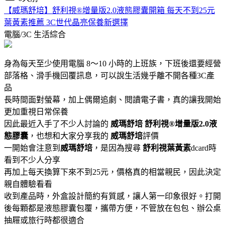
【威瑪舒培】舒利視®增量版2.0液態膠囊開箱 每天不到25元
葉黃素推薦 3C世代晶亮保養新選擇
電腦/3C
生活綜合
身為每天至少使用電腦 8～10 小時的上班族，下班後還要經營
部落格、滑手機回覆訊息，可以說生活幾乎離不開各種3C產
品
長時間面對螢幕，加上偶爾追劇、閱讀電子書，真的讓我開始
更加重視日常保養
因此最近入手了不少人討論的
威瑪舒培
舒利視®增量版2.0液
態膠囊
，也想和大家分享我的
威瑪舒培
評價
一開始會注意到
威瑪舒培
，是因為搜尋
舒利視葉黃素
dcard時
看到不少人分享
再加上每天換算下來不到25元，價格真的相當親民，因此決定
親自體驗看看
收到產品時，外盒設計簡約有質感，讓人第一印象很好。打開
後每顆都是液態膠囊包覆，攜帶方便，不管放在包包、辦公桌
抽屜或旅行時都很適合