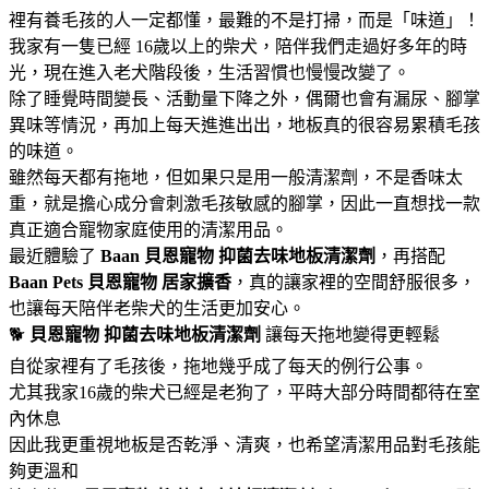
裡有養毛孩的人一定都懂，最難的不是打掃，而是「味道」！
我家有一隻已經 16歲以上的柴犬，陪伴我們走過好多年的時
光，現在進入老犬階段後，生活習慣也慢慢改變了。
除了睡覺時間變長、活動量下降之外，偶爾也會有漏尿、腳掌
異味等情況，再加上每天進進出出，地板真的很容易累積毛孩
的味道。
雖然每天都有拖地，但如果只是用一般清潔劑，不是香味太
重，就是擔心成分會刺激毛孩敏感的腳掌，因此一直想找一款
真正適合寵物家庭使用的清潔用品。
最近體驗了
Baan 貝恩寵物
抑菌去味地板清潔劑
，再搭配
Baan Pets 貝恩寵物
居家擴香
，真的讓家裡的空間舒服很多，
也讓每天陪伴老柴犬的生活更加安心。
🐕
貝恩寵物
抑菌去味地板清潔劑
讓每天拖地變得更輕鬆
自從家裡有了毛孩後，拖地幾乎成了每天的例行公事。
尤其我家16歲的柴犬已經是老狗了，平時大部分時間都待在室
內休息
因此我更重視地板是否乾淨、清爽，也希望清潔用品對毛孩能
夠更溫和