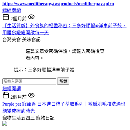
https://www.meditherapy.tw/products/meditherpay-pdrn
繼續閱讀
2個月前
【生活質感】外食族的輕盈秘密：三多好順暢®洋車前子殼，
用膳食纖維開啟每一天
台灣美食
美味食記
這篇文章受密碼保護，請輸入密碼後查
看內容。
提示：三多好順暢洋車前子殼
解鎖
繼續閱讀
2個月前
Purple pet 寵寵香 日本進口柿子萃取系列｜敏感肌毛孩洗澡也
能變成療癒時光
寵物生活五四三
寵物日記