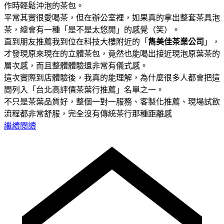
作時輕鬆沖泡的茶包。
平常其實很愛喝茶，但在辦公室裡，如果真的拿出整套茶具泡
茶，總會有一種「是不是太悠閒」的感覺（笑）。
直到朋友推薦我到位在科技大樓附近的「
雋美佳茶業公司
」，
才發現原來現在的立體茶包，竟然也能喝出接近現泡原葉茶的
層次感，而且整體體驗還非常有儀式感。
這次實際到店體驗後，我真的能理解，為什麼很多人都會把這
間列入「台北高評價茶葉行推薦」名單之一。
不只是茶葉品質好，整個一對一服務、客製化推薦、現場試飲
流程都非常舒服，完全沒有傳統茶行那種距離感
繼續閱讀