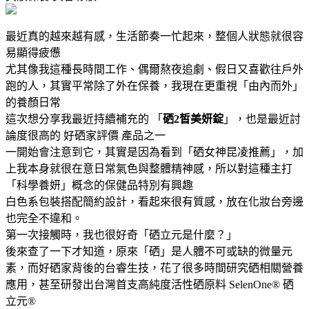
最近真的越來越有感，生活節奏一忙起來，整個人狀態就很容
易顯得疲憊
尤其像我這種長時間工作、偶爾熬夜追劇、假日又喜歡往戶外
跑的人，其實平常除了外在保養，我現在更重視「由內而外」
的養顏日常
這次想分享我最近持續補充的 「
硒2皙美妍錠
」，也是最近討
論度很高的 好硒家評價 產品之一
一開始會注意到它，其實是因為看到「硒女神昆凌推薦」，加
上我本身就很在意日常氣色與整體精神感，所以對這種主打
「科學養妍」概念的保健品特別有興趣
白色系包裝搭配簡約設計，看起來很有質感，放在化妝台旁邊
也完全不違和。
第一次接觸時，我也很好奇「硒立元是什麼？」
後來查了一下才知道，原來「硒」是人體不可或缺的微量元
素，而好硒家背後的台睿生技，花了很多時間研究硒相關營養
應用，甚至研發出台灣首支高純度活性硒原料 SelenOne® 硒
立元®