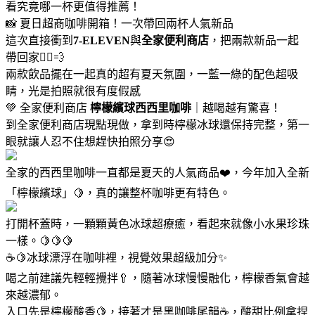
看究竟哪一杯更值得推薦！
📸 夏日超商咖啡開箱！一次帶回兩杯人氣新品
這次直接衝到
7-ELEVEN
與
全家便利商店
，把兩款新品一起
帶回家🏃‍♀️💨
兩款飲品擺在一起真的超有夏天氛圍，一藍一綠的配色超吸
睛，光是拍照就很有度假感
💚 全家便利商店
檸檬繽球西西里咖啡
｜越喝越有驚喜！
到全家便利商店現點現做，拿到時檸檬冰球還保持完整，第一
眼就讓人忍不住想趕快拍照分享😍
全家的西西里咖啡一直都是夏天的人氣商品❤️，今年加入全新
「檸檬繽球」🍋，真的讓整杯咖啡更有特色。
打開杯蓋時，一顆顆黃色冰球超療癒，看起來就像小水果珍珠
一樣。🍋🍋🍋
☕🍋冰球漂浮在咖啡裡，視覺效果超級加分✨
喝之前建議先輕輕攪拌🥄，隨著冰球慢慢融化，檸檬香氣會越
來越濃郁。
入口先是檸檬酸香🍋，接著才是黑咖啡尾韻☕，酸甜比例拿捏