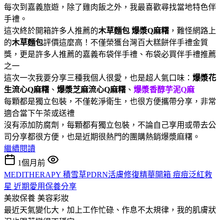
每次到嘉義旅遊，除了雞肉飯之外，我最喜歡尋找當地特色伴
手禮。
這次終於開箱許多人推薦的
木草麵包
爆漿Q麻糬
，難怪網路上
的
木草麵包
評價這麼高！不僅榮獲台灣百大糕餅伴手禮金質
獎，更是許多人推薦的嘉義布袋伴手禮、布袋必買伴手禮推薦
之一
這次一次我要分享三種我個人很愛，也是超人氣口味：
爆漿花
生流心Q麻糬
、
爆漿芝麻流心Q麻糬
、
爆漿香醇芋泥Q麻
每顆都是獨立包裝，不僅乾淨衛生，也很方便攜帶分享，非常
適合當下午茶或送禮
沒有添加防腐劑，每顆都有獨立包裝，不論自己享用或帶去公
司分享都很方便，也是近期很熱門的團購熱銷爆漿麻糬。
繼續閱讀
1個月前
MEDITHERAPY 積雪草PDRN活膚修復精華開箱 痘痘泛紅救
星 近期愛用保養分享
美妝保養
美容彩妝
最近天氣變化大，加上工作忙碌、作息不太規律，我的肌膚狀