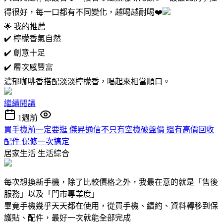
得很好，每一口都有不同變化，越喝越耐喝❤️
🌟 我的推薦
✔️ 檸檬香氣自然
✔️ 創意十足
✔️ 層次感豐富
濃郁咖啡香搭配淡淡檸檬香，喝起來相當順口。
繼續閱讀
1週前
買手機前一定要逛 傑昇通信不只有空機破盤價 還有高價回收
配件 保修一次搞定
居家生活
生活綜合
每次想換新手機，除了比較價格之外，我最在意的就是「售後
服務」以及「門市專業度」
畢竟手機幾乎天天都在使用，從買手機、續約、資料轉移到保
護貼、配件，最好一次就能全部完成