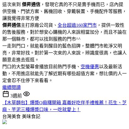
這次來到
傑昇通信
，發現它真的不只是賣手機而已，店內提
供空機、門號方案、舊機回收、穿戴裝置、手機配件等服務，
讓我覺得非常方便
傑昇通信
主打原廠公司貨、
全台超過160家門市
，提供一致性
的售後服務，對於想安心購機的人來說相當加分，而且不論在
那一個縣市，都可以找到服務的門市^^
一走到門口，就能看到醒目的藍色招牌，整體門市乾淨又明
亮，非常好找。對於第一次來的人來說，辨識度很高，也讓人
願意走進去逛逛。
門口的大型螢幕會播放目前熱門手機、
空機優惠
以及最新活
動，不用進店就能先了解近期有哪些超值方案，想比價的人一
定會忍不住停下來看看。
繼續閱讀
3週前
【木草麵包】爆漿Q麻糬開箱 嘉義好吃伴手禮推薦！花生、芝
麻、芋泥三種爆漿口味，一吃就愛上！
台灣美食
美味食記