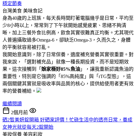
穩定節奏
台灣美食
美味食記
身為40歲的上班族，每天長時間盯著電腦幾乎是日常，平均至
少8小時以上，常常到了下午就開始感覺疲累、思緒不夠清
晰，加上三餐外食比例高，飲食其實很難真正均衡。尤其現代
人普遍攝取過多Omega-6，卻缺乏Omega-3，久而久之，身體
的平衡就容易被打亂。
我開始意識到，除了日常保養，適度補充營養其實很重要。對
我來說，「選對補充品」就像一種長期投資，而不是短期效
果。這次接觸到「
娘家極好85%魚油
」，讓我重新認識魚油的
重要性，特別是它強調的「85%高純度」與「rTG型態」，這
兩個關鍵其實就是吸收率與品質的核心，提供給使用者更有效
率的營養補給。
繼續閱讀
2個月前
硒2皙美妍錠開箱 好硒家評價！忙碌生活中的透亮日常，養成
女神光就從每天2錠開始
美妝保養
美容彩妝