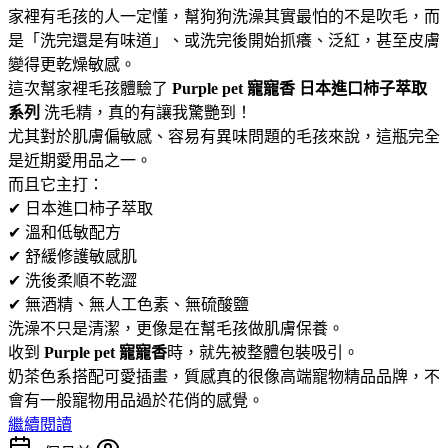
家裡有毛孩的人一定懂，幫狗狗洗澡其實最怕的不是吹毛，而
是「洗完還是有味道」、或洗完後開始抓癢、泛紅，甚至皮膚
變得更乾燥敏感。
這次幫家裡毛孩體驗了
Purple pet 寵寵香 日本進口柿子萃取
系列
洗毛精，真的有讓我驚艷到！
尤其對於肌膚偏敏感、容易有異味問題的毛孩來說，這瓶完全
是近期愛用品之一。
而且它主打：
✔ 日本進口柿子萃取
✔ 溫和低敏配方
✔ 舒緩修護敏感肌
✔ 洗後柔順不乾澀
✔ 無酒精、無人工色素、無硫酸鹽
洗澡不只是清潔，更像是在幫毛孩做肌膚保養。
收到
Purple pet 寵寵香
時，就先被整體包裝吸引。
奶茶色系搭配可愛插畫，質感真的很像高端寵物精品品牌，不
會有一般寵物用品過於花俏的感覺。
繼續閱讀