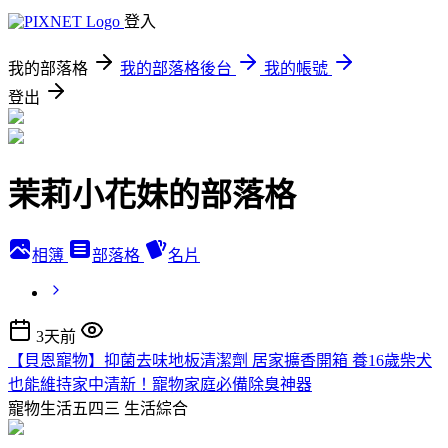
登入
我的部落格
我的部落格後台
我的帳號
登出
茉莉小花妹的部落格
相簿
部落格
名片
3天前
【貝恩寵物】抑菌去味地板清潔劑 居家擴香開箱 養16歲柴犬
也能維持家中清新！寵物家庭必備除臭神器
寵物生活五四三
生活綜合