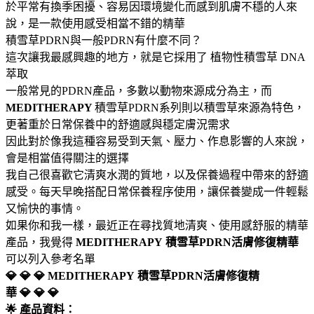
於平常有換季困擾、容易因環境變化而感到肌膚不穩的人來
說，是一款使用感受相當不錯的精華
積雪草PDRN與一般PDRN有什麼不同？
這次讓我最感興趣的地方，就是它採用了 植物性積雪草 DNA
萃取
一般常見的PDRN產品，多數以動物來源成分為主，而
MEDITHERAPY
積雪草PDRN系列則以積雪草來源為特色，
更著重於日常保養中的舒適感與穩定膚況需求
因此對於像我這種容易受到天氣、壓力、作息影響的人來說，
會是相當值得關注的選擇
我自己很喜歡它清爽水潤的質地，以及保養過程中帶來的舒適
感受。每天早晚搭配日常保養程序使用，讓保養變成一件輕鬆
又愉快的事情。
如果你和我一樣，最近正在尋找質地清爽、使用感舒服的精華
產品，我覺得
MEDITHERAPY
積雪草PDRN活膚修復精華
可以列入參考名單
💎 💎 💎 MEDITHERAPY
積雪草PDRN活膚修復精
華 💎 💎 💎
🌟 產品資料：