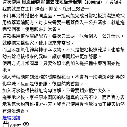
這次使用
貝恩寵物
抑菌去味地板清潔劑（1000ml）
，最吸引
我的就是它主打 清潔、抑菌、除臭三效合一
不用再另外搭配不同產品，一瓶就能完成日常地板清潔這款採
用植萃濃縮配方，每次只需要一瓶蓋倒入一公升清水，就能拖
完整個家，使用起來非常省。
這款採用植萃濃縮配方，每次只需要一瓶蓋倒入一公升清水，
就能拖完整個家，使用起來非常省。
而且添加氧化鋅與柿子萃取物，不只是把地板擦乾淨，也能幫
助去除毛孩帶來的異味，讓家裡聞起來更加舒服。
使用方式非常簡單，只要依照比例加入拖把桶中即可開始拖
地。
倒入時就能聞到淡雅的暖陽橙花香，不會有一般清潔劑刺鼻的
化學味，反而是很舒服、很自然的香氣。
加入清水後很快就能均勻溶解，不需要額外攪拌太久。
拖完地之後，家裡原本悶悶的味道真的改善不少，而且官方表
示香氣大約可維持3～7天，我自己使用後也覺得隔了幾天仍然
有淡淡清香。
繼續閱讀
6天前