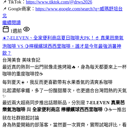
📌 TikTok：
https://www.tiktok.com/@drws2026
📌 Google商家：
https://www.google.com/search?q=威瑪舒培台
北
繼續閱讀
1週前
☀️7-ELEVEN、全家便利商店夏日咖啡大PK！🥤 真果芭樂氣
泡咖啡 VS 🍋檸檬繽球西西里咖啡，誰才是今年最強消暑神
飲？
台灣美食
美味食記
最近真的熱到一出門就像走進烤箱🔥，身為每天都要來上一杯
咖啡的重度咖啡控☕
每到夏天☀️，我反而更喜歡帶有水果香氣的清爽系咖啡
比起濃郁拿鐵，多了一份酸甜層次，也更適合台灣悶熱的天氣
✨
最近兩大超商同步推出話題新品，分別是
7-ELEVEN
真果芭
樂氣泡咖啡
與
全家便利商店
檸檬繽球西西里咖啡
🍋☕一推出
就在社群掀起討論
身為熱愛開箱的部落客，當然要一次買齊，實際試喝評比，看