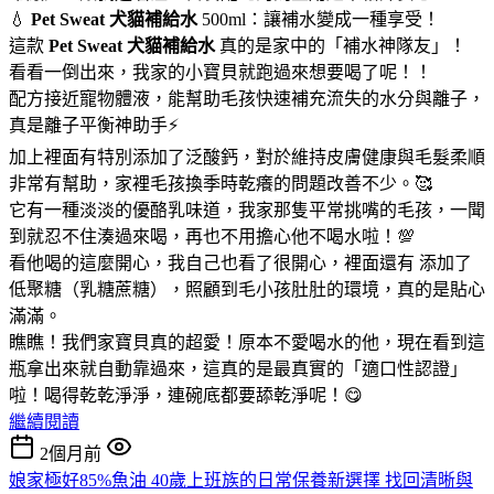
💧
Pet Sweat 犬貓補給水
500ml：讓補水變成一種享受！
這款
Pet Sweat 犬貓補給水
真的是家中的「補水神隊友」！
看看一倒出來，我家的小寶貝就跑過來想要喝了呢！！
配方接近寵物體液，能幫助毛孩快速補充流失的水分與離子，
真是離子平衡神助手⚡
加上裡面有特別添加了泛酸鈣，對於維持皮膚健康與毛髮柔順
非常有幫助，家裡毛孩換季時乾癢的問題改善不少。🥰
它有一種淡淡的優酪乳味道，我家那隻平常挑嘴的毛孩，一聞
到就忍不住湊過來喝，再也不用擔心他不喝水啦！💯
看他喝的這麼開心，我自己也看了很開心，裡面還有 添加了
低聚糖（乳糖蔗糖），照顧到毛小孩肚肚的環境，真的是貼心
滿滿。
瞧瞧！我們家寶貝真的超愛！原本不愛喝水的他，現在看到這
瓶拿出來就自動靠過來，這真的是最真實的「適口性認證」
啦！喝得乾乾淨淨，連碗底都要舔乾淨呢！😋
繼續閱讀
2個月前
娘家極好85%魚油 40歲上班族的日常保養新選擇 找回清晰與