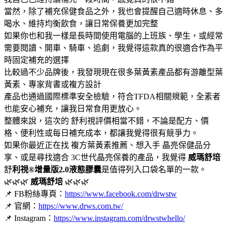
當然，除了補充保健食品之外，我也會提醒自己適時休息、多
喝水、維持均衡飲食，讓日常保養更加完整
如果你也和我一樣是長時間使用電腦的上班族、學生，或經常
需要閱讀、開車、騎車、追劇，我覺得這款真的很適合作為平
時固定補充的選擇
比較過不少品牌後，我發現現在很多葉黃素產品都有游離型葉
黃素、專家背書或複方設計
產品也通過國際標準安全檢驗，符合TFDA相關規範，全素者
也能安心補充，讓我日常食用更放心。
整體來說，這次的 舒利視評價相當不錯，不論是配方、價
格、便利性或每日補充成本，都讓我覺得很有競爭力。
如果你最近正在找 複方葉黃素推薦、想入手 晶亮保健品分
享、或是尋找適合 3C世代晶亮保養的產品，我覺得
威瑪舒培
舒
利視®增量版2.0液態膠囊
是值得列入口袋名單的一款。
🌿🌿🌿
威瑪舒培
🌿🌿🌿
📌 FB粉絲專頁：
https://www.facebook.com/drwstw
📌 官網：
https://www.drws.com.tw/
📌 Instagram：
https://www.instagram.com/drwstwhello/