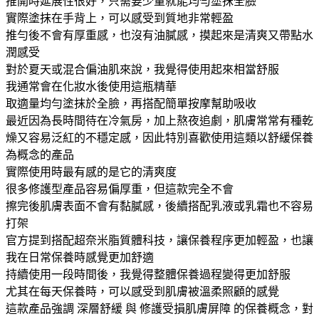
推開時延展性很好，只需要少量就能均勻塗抹全臉
實際塗抹在手背上，可以感受到質地非常輕盈
推勻後不會有厚重感，也沒有油膩感，摸起來是清爽又帶點水
潤感受
對於夏天或混合偏油肌來說，我覺得使用起來相當舒服
我通常會在化妝水後使用這瓶精華
取適量均勻塗抹於全臉，再搭配簡單按摩幫助吸收
最近因為長時間待在冷氣房，加上熬夜追劇，肌膚常常有種乾
燥又容易泛紅的不穩定感，因此特別喜歡使用這類以舒緩保養
為概念的產品
實際使用時最有感的是它的清爽度
很多修護型產品容易偏厚重，但這款完全不會
擦完後肌膚表面不會有黏膩感，後續搭配乳液或乳霜也不容易
打架
官方提到搭配超奈米脂質體科技，讓保養程序更加輕盈，也讓
我在日常保養時感覺更加舒適
持續使用一段時間後，我覺得整體保養過程變得更加舒服
尤其在每天保養時，可以感受到肌膚被溫柔照顧的感覺
這款產品強調 深層舒緩 與 修護受損肌膚屏障 的保養概念，對