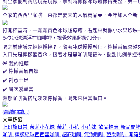
到全家便利商店現點現做，拿到時檸檬冰球還保持完整，第一眼
全家的西西里咖啡一直都是夏天的人氣商品❤️，今年加入全新
打開杯蓋時，一顆顆黃色冰球超療癒，看起來就像小水果珍珠一樣。
☕🍋冰球漂浮在咖啡裡，視覺效果超級加分✨
喝之前建議先輕輕攪拌🥄，隨著冰球慢慢融化，檸檬香氣會越
入口先是檸檬酸香🍋，接著才是黑咖啡尾韻☕，酸甜比例拿捏
🌟 我的推薦
✔️ 檸檬香氣自然
✔️ 創意十足
✔️ 層次感豐富
濃郁咖啡香搭配淡淡檸檬香，喝起來相當順口。
(繼續閱讀...)
文章標籤：
上班族日常
茉莉小花妹
茉莉
小花
小花妹
飲品推薦
新品開
咖啡
檸檬繽球西西里咖啡
超商咖啡
氣泡咖啡
芭樂咖啡
開箱