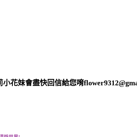
莉小花妹會盡快回信給您唷
flower9312@gma
環遊世界!