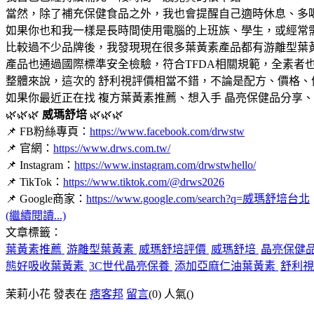
當然，除了補充保健食品之外，我也會提醒自己適時休息、多
如果你也和我一樣是長時間使用電腦的上班族、學生，或經常
比較過不少品牌後，我發現現在很多葉黃素產品都有游離型葉
產品也通過國際標準安全檢驗，符合TFDA相關規範，全素者
整體來說，這次的 舒利視評價相當不錯，不論是配方、價格
如果你最近正在找 複方葉黃素推薦、想入手 晶亮保健品分享、
🌿🌿🌿
威瑪舒培
🌿🌿🌿
📌 FB粉絲專頁：
https://www.facebook.com/drwstw
📌 官網：
https://www.drws.com.tw/
📌 Instagram：
https://www.instagram.com/drwstwhello/
📌 TikTok：
https://www.tiktok.com/@drws2026
📌 Google商家：
https://www.google.com/search?q=威瑪舒培台北
(繼續閱讀...)
文章標籤：
葉黃素推薦
游離型葉黃素
威瑪舒培評價
威瑪舒培
晶亮保健
態好吸收葉黃素
3C世代晶亮保養
添加亞麻仁油葉黃素
舒利視
茉莉小花 發表在
痞客邦
留言
(0)
人氣(
)