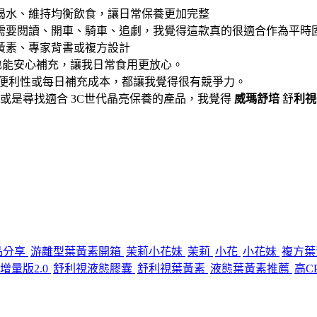
喝水、維持均衡飲食，讓日常保養更加完整
需要閱讀、開車、騎車、追劇，我覺得這款真的很適合作為平時
黃素、專家背書或複方設計
也能安心補充，讓我日常食用更放心。
、便利性或每日補充成本，都讓我覺得很有競爭力。
或是尋找適合 3C世代晶亮保養的產品，我覺得
威瑪舒培
舒
利視
品分享
游離型葉黃素開箱
茉莉小花妹
茉莉
小花
小花妹
複方葉
增量版2.0
舒利視液態膠囊
舒利視葉黃素
液態葉黃素推薦
高C