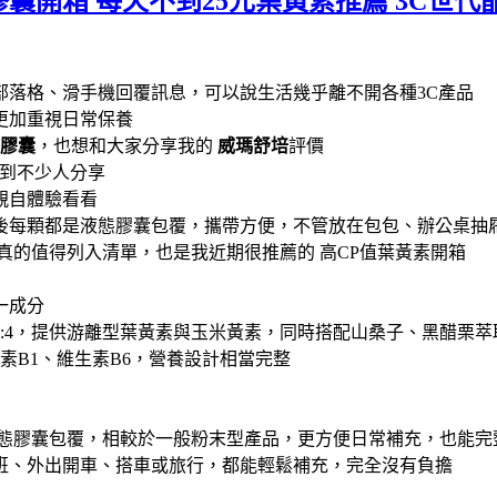
膠囊開箱 每天不到25元葉黃素推薦 3C世
營部落格、滑手機回覆訊息，可以說生活幾乎離不開各種3C產品
更加重視日常保養
態膠囊
，也想和大家分享我的
威瑪舒培
評價
時看到不少人分享
親自體驗看看
後每顆都是液態膠囊包覆，攜帶方便，不管放在包包、辦公桌抽
真的值得列入清單，也是我近期很推薦的 高CP值葉黃素開箱
一成分
0:4，提供游離型葉黃素與玉米黃素，同時搭配山桑子、黑醋栗
素B1、維生素B6，營養設計相當完整
液態膠囊包覆，相較於一般粉末型產品，更方便日常補充，也能完
班、外出開車、搭車或旅行，都能輕鬆補充，完全沒有負擔