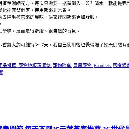
用植萃濃縮配方，每次只需要一瓶蓋倒入一公升清水，就能拖完
就能拖完整個家，使用起來非常省。
助去除毛孩帶來的異味，讓家裡聞起來更加舒服。
。
化學味，反而是很舒服、很自然的香氣。
示香氣大約可維持3～7天，我自己使用後也覺得隔了幾天仍然有
用品推薦
寵物地板清潔劑
寵物除臭
貝恩寵物
BaanPets
居家擴
潔