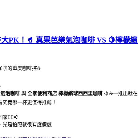
咖啡大PK！🥤 真果芭樂氣泡咖啡 VS 
咖啡的重度咖啡控☕
✨
樂氣泡咖啡
與
全家便利商店
檸檬繽球西西里咖啡
🍋☕一推出就
看究竟哪一杯更值得推薦！
‍♀️💨
，光是拍照就很有度假感