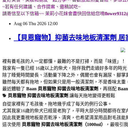
~若有任何建議、合作提案、邀稿試吃~
請寄信至以下信箱~~ 茉莉小花妹會盡快回信給您唷
flower9312
Aug
06
Thu
2026
12:00
【貝恩寵物】抑菌去味地板清潔劑 居
裡有養毛孩的人一定都懂，最難的不是打掃，而是「味道」！
我家有一隻已經 16歲以上的柴犬，陪伴我們走過好多年的時
除了睡覺時間變長、活動量下降之外，偶爾也會有漏尿、腳掌
雖然每天都有拖地，但如果只是用一般清潔劑，不是香味太重
最近體驗了
Baan 貝恩寵物
抑菌去味地板清潔劑
，再搭配
Baa
🐕
貝恩寵物
抑菌去味地板清潔劑
讓每天拖地變得更輕鬆
自從家裡有了毛孩後，拖地幾乎成了每天的例行公事。
尤其我家16歲的柴犬已經是老狗了，平時大部分時間都待在室
因此我更重視地板是否乾淨、清爽，也希望清潔用品對毛孩能
這次使用
貝恩寵物
抑菌去味地板清潔劑（1000ml）
，最吸引我