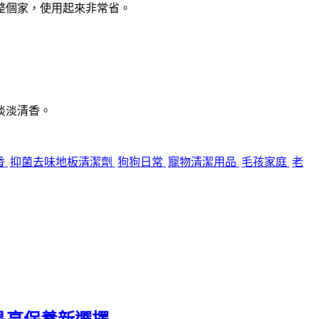
整個家，使用起來非常省。
淡淡清香。
香
抑菌去味地板清潔劑
狗狗日常
寵物清潔用品
毛孩家庭
老