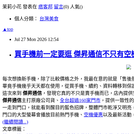
茉莉小花 發表在
痞客邦
留言
(0)
人氣(
)
個人分類：
台灣美食
▲top
Jul
27
Mon
2026
12:54
買手機前一定要逛 傑昇通信不只有空機
每次想換新手機，除了比較價格之外，我最在意的就是「售後
畢竟手機幾乎天天都在使用，從買手機、續約、資料轉移到保
這次來到
傑昇通信
，發現它真的不只是賣手機而已，店內提供
傑昇通信
主打原廠公司貨、
全台超過160家門市
，提供一致性的
一走到門口，就能看到醒目的藍色招牌，整體門市乾淨又明亮
門口的大型螢幕會播放目前熱門手機、
空機優惠
以及最新活動
(繼續閱讀...)
文章標籤：