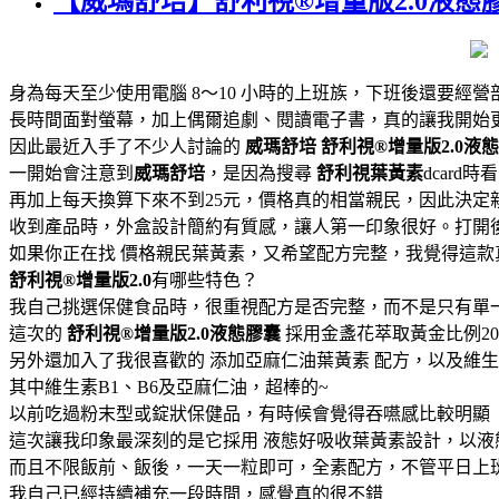
【威瑪舒培】舒利視®增量版2.0液態
身為每天至少使用電腦 8～10 小時的上班族，下班後還要經
長時間面對螢幕，加上偶爾追劇、閱讀電子書，真的讓我開始
因此最近入手了不少人討論的
威瑪舒培
舒利視®增量版2.0液
一開始會注意到
威瑪舒培
，是因為搜尋
舒利視葉黃素
dcard
再加上每天換算下來不到25元，價格真的相當親民，因此決定
收到產品時，外盒設計簡約有質感，讓人第一印象很好。打開
如果你正在找 價格親民葉黃素，又希望配方完整，我覺得這款
舒利視®增量版2.0
有哪些特色？
我自己挑選保健食品時，很重視配方是否完整，而不是只有單
這次的
舒利視®增量版2.0液態膠囊
採用金盞花萃取黃金比例2
另外還加入了我很喜歡的 添加亞麻仁油葉黃素 配方，以及維生
其中維生素B1、B6及亞麻仁油，超棒的~
以前吃過粉末型或錠狀保健品，有時候會覺得吞嚥感比較明顯
這次讓我印象最深刻的是它採用 液態好吸收葉黃素設計，以
而且不限飯前、飯後，一天一粒即可，全素配方，不管平日上
我自己已經持續補充一段時間，感覺真的很不錯