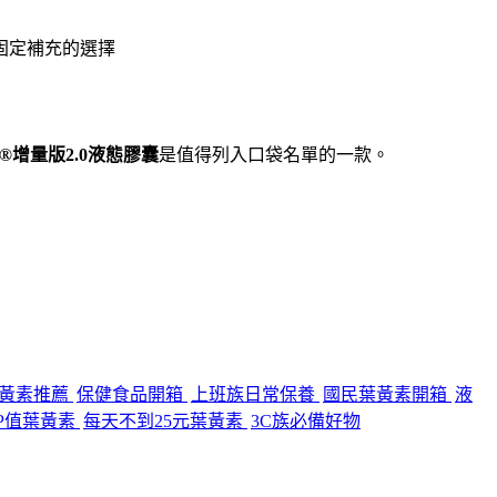
固定補充的選擇
®增量版2.0液態膠囊
是值得列入口袋名單的一款。
黃素推薦
保健食品開箱
上班族日常保養
國民葉黃素開箱
液
P值葉黃素
每天不到25元葉黃素
3C族必備好物