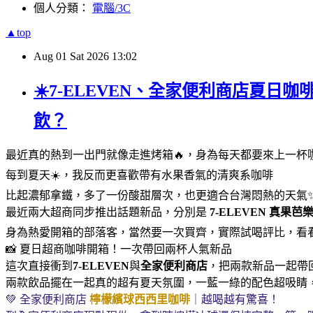
個人分類：
電腦/3C
▲top
Aug
01
Sat
2026
13:02
☀️7-ELEVEN、全家便利商店夏日
飲？
最近真的熱到一出門就像走進烤箱🔥，身為每天都要來上一杯
每到夏天☀️，我反而更喜歡帶有水果香氣的清爽系咖啡
比起濃郁拿鐵，多了一份酸甜層次，也更適合台灣悶熱的天氣
最近兩大超商同步推出話題新品，分別是
7-ELEVEN
真果芭
身為熱愛開箱的部落客，當然要一次買齊，實際試喝評比，看
📸 夏日超商咖啡開箱！一次帶回兩杯人氣新品
這次直接衝到
7-ELEVEN
與
全家便利商店
，把兩款新品一起帶回家
兩款飲品擺在一起真的超有夏天氛圍，一藍一綠的配色超吸睛
💚 全家便利商店
檸檬繽球西西里咖啡
｜越喝越有驚喜！