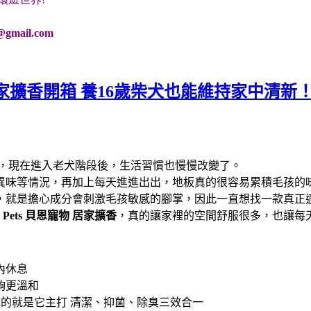
@gmail.com
家擴香開箱 養16歲柴犬也能維持家中清新
光，現在進入老犬階段後，生活習慣也慢慢改變了。
異味等情況，再加上每天進進出出，地板真的很容易累積毛孩的
，就是擔心成分會刺激毛孩敏感的腳掌，因此一直想找一款真正
n Pets 貝恩寵物
居家擴香
，真的讓家裡的空間舒服很多，也讓每
內休息
夠更溫和
的就是它主打 清潔、抑菌、除臭三效合一