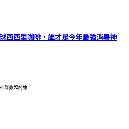
檸檬繽球西西里咖啡，誰才是今年最強消暑神
在社群掀起討論