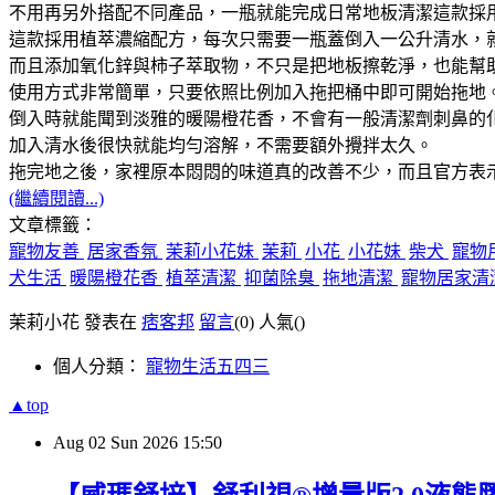
不用再另外搭配不同產品，一瓶就能完成日常地板清潔這款採
這款採用植萃濃縮配方，每次只需要一瓶蓋倒入一公升清水，
而且添加氧化鋅與柿子萃取物，不只是把地板擦乾淨，也能幫
使用方式非常簡單，只要依照比例加入拖把桶中即可開始拖地
倒入時就能聞到淡雅的暖陽橙花香，不會有一般清潔劑刺鼻的
加入清水後很快就能均勻溶解，不需要額外攪拌太久。
拖完地之後，家裡原本悶悶的味道真的改善不少，而且官方表
(繼續閱讀...)
文章標籤：
寵物友善
居家香氛
茉莉小花妹
茉莉
小花
小花妹
柴犬
寵物
犬生活
暖陽橙花香
植萃清潔
抑菌除臭
拖地清潔
寵物居家清
茉莉小花 發表在
痞客邦
留言
(0)
人氣(
)
個人分類：
寵物生活五四三
▲top
Aug
02
Sun
2026
15:50