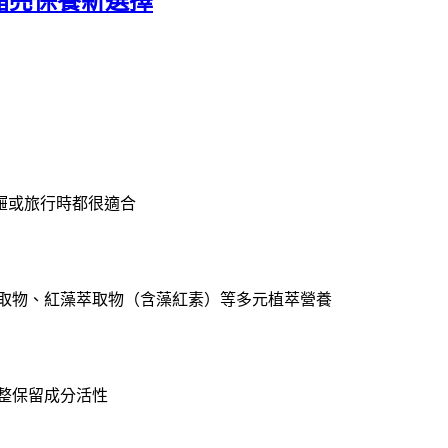
代晶亮保養新選擇
屜或旅行時都很適合
萃取物、紅藻萃取物（含藻紅素）等多元植萃營養
整保留成分活性