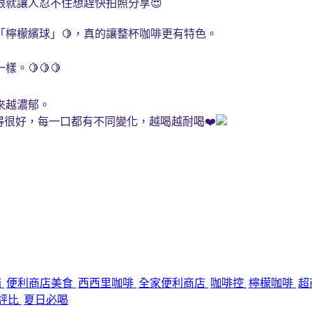
就讓人忍不住想趕快拍照分享😍
「檸檬繽球」🍋，真的讓整杯咖啡更有特色。
🍋🍋🍋
來越濃郁。
得很好，每一口都有不同變化，越喝越耐喝❤️
箱
便利商店美食
西西里咖啡
全家便利商店
咖啡控
檸檬咖啡
超
評比
夏日必喝