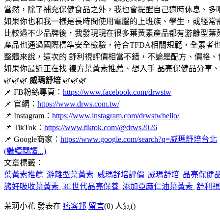
當然，除了補充保健食品之外，我也會提醒自己適時休息、多
如果你也和我一樣是長時間使用電腦的上班族、學生，或經常
比較過不少品牌後，我發現現在很多葉黃素產品都有游離型葉
產品也通過國際標準安全檢驗，符合TFDA相關規範，全素者
整體來說，這次的 舒利視評價相當不錯，不論是配方、價格
如果你最近正在找 複方葉黃素推薦、想入手 晶亮保健品分享、
🌿🌿🌿
威瑪舒培
🌿🌿🌿
📌 FB粉絲專頁：
https://www.facebook.com/drwstw
📌 官網：
https://www.drws.com.tw/
📌 Instagram：
https://www.instagram.com/drwstwhello/
📌 TikTok：
https://www.tiktok.com/@drws2026
📌 Google商家：
https://www.google.com/search?q=威瑪舒培台北
(繼續閱讀...)
文章標籤：
葉黃素推薦
游離型葉黃素
威瑪舒培評價
威瑪舒培
晶亮保健
態好吸收葉黃素
3C世代晶亮保養
添加亞麻仁油葉黃素
舒利視
茉莉小花 發表在
痞客邦
留言
(0)
人氣(
)