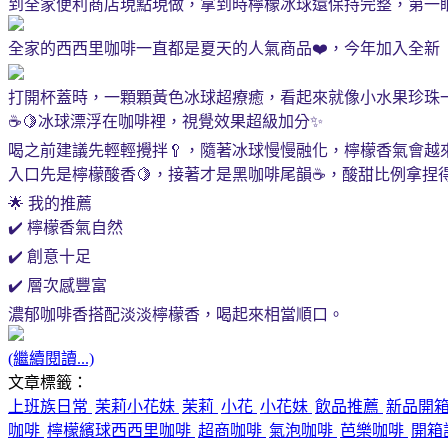
到全家便利商店現點現做，拿到時檸檬冰球還保持完整，第一眼
全家的西西里咖啡一直都是夏天的人氣商品❤️，今年加入全新
打開杯蓋時，一顆顆黃色冰球超療癒，看起來就像小水果珍珠一樣。
☕🍋冰球漂浮在咖啡裡，視覺效果超級加分✨
喝之前建議先輕輕攪拌🥄，隨著冰球慢慢融化，檸檬香氣會越
入口先是檸檬酸香🍋，接著才是黑咖啡尾韻☕，酸甜比例拿捏
🌟 我的推薦
✔️ 檸檬香氣自然
✔️ 創意十足
✔️ 層次感豐富
濃郁咖啡香搭配淡淡檸檬香，喝起來相當順口。
(繼續閱讀...)
文章標籤：
上班族日常
茉莉小花妹
茉莉
小花
小花妹
飲品推薦
新品開
咖啡
檸檬繽球西西里咖啡
超商咖啡
氣泡咖啡
芭樂咖啡
開箱