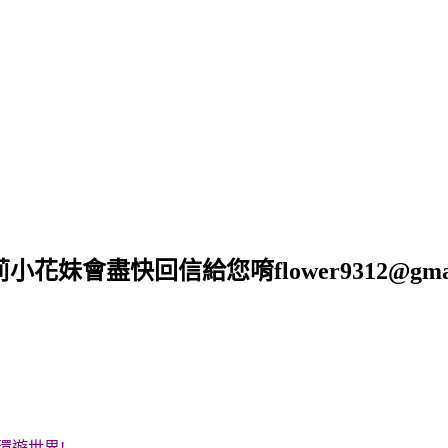
莉小花妹會盡快回信給您唷
flower9312@gma
環遊世界!