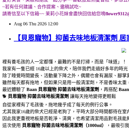
~若有任何建議、合作提案、邀稿試吃~
請寄信至以下信箱~~ 茉莉小花妹會盡快回信給您唷
flower9312
Aug
06
Thu
2026
12:00
【貝恩寵物】抑菌去味地板清潔劑 居
裡有養毛孩的人一定都懂，最難的不是打掃，而是「味道」！
我家有一隻已經 16歲以上的柴犬，陪伴我們走過好多年的時
除了睡覺時間變長、活動量下降之外，偶爾也會有漏尿、腳掌
雖然每天都有拖地，但如果只是用一般清潔劑，不是香味太重
最近體驗了
Baan 貝恩寵物
抑菌去味地板清潔劑
，再搭配
Baa
🐕
貝恩寵物
抑菌去味地板清潔劑
讓每天拖地變得更輕鬆
自從家裡有了毛孩後，拖地幾乎成了每天的例行公事。
尤其我家16歲的柴犬已經是老狗了，平時大部分時間都待在室
因此我更重視地板是否乾淨、清爽，也希望清潔用品對毛孩能
這次使用
貝恩寵物
抑菌去味地板清潔劑（1000ml）
，最吸引我