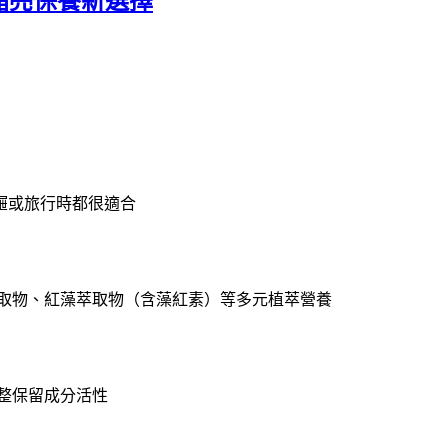
代晶亮保養新選擇
屜或旅行時都很適合
萃取物、紅藻萃取物（含藻紅素）等多元植萃營養
整保留成分活性