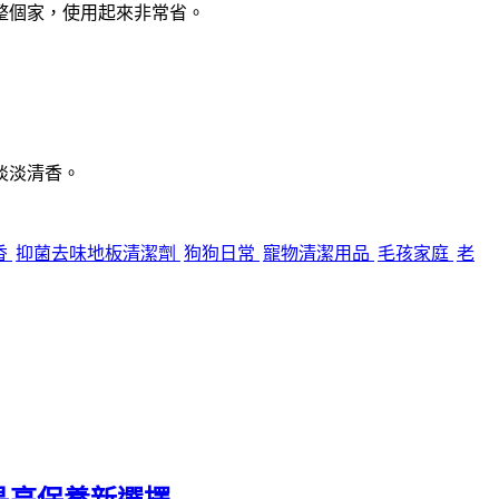
整個家，使用起來非常省。
淡淡清香。
香
抑菌去味地板清潔劑
狗狗日常
寵物清潔用品
毛孩家庭
老