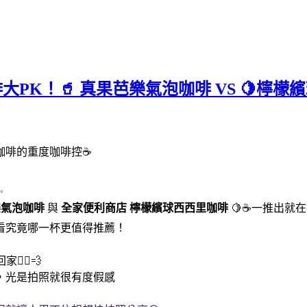
咖啡大PK！🥤 真果芭樂氣泡咖啡 VS 
咖啡的重度咖啡控☕
✨
樂氣泡咖啡
與
全家便利商店
檸檬繽球西西里咖啡
🍋☕一推出就
看究竟哪一杯更值得推薦！
‍♀️💨
，光是拍照就很有度假感