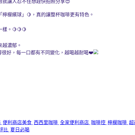
就讓人忍不住想趕快拍照分享😍
「檸檬繽球」🍋，真的讓整杯咖啡更有特色。
🍋🍋🍋
來越濃郁。
得很好，每一口都有不同變化，越喝越耐喝❤️
箱
便利商店美食
西西里咖啡
全家便利商店
咖啡控
檸檬咖啡
超
評比
夏日必喝