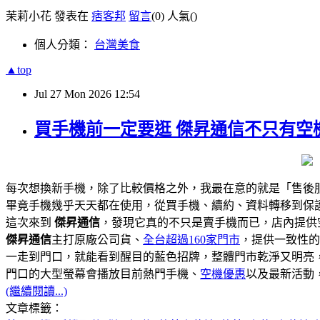
茉莉小花 發表在
痞客邦
留言
(0)
人氣(
)
個人分類：
台灣美食
▲top
Jul
27
Mon
2026
12:54
買手機前一定要逛 傑昇通信不只有空機
每次想換新手機，除了比較價格之外，我最在意的就是「售後
畢竟手機幾乎天天都在使用，從買手機、續約、資料轉移到保
這次來到
傑昇通信
，發現它真的不只是賣手機而已，店內提供
傑昇通信
主打原廠公司貨、
全台超過160家門市
，提供一致性的
一走到門口，就能看到醒目的藍色招牌，整體門市乾淨又明亮
門口的大型螢幕會播放目前熱門手機、
空機優惠
以及最新活動
(繼續閱讀...)
文章標籤：