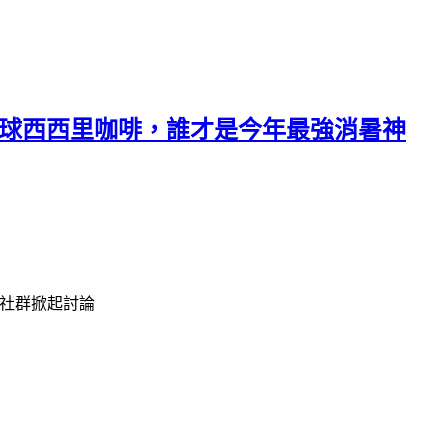
檸檬繽球西西里咖啡，誰才是今年最強消暑神
在社群掀起討論