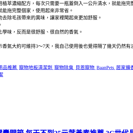
用植萃濃縮配方，每次只需要一瓶蓋倒入一公升清水，就能拖完
就能拖完整個家，使用起來非常省。
助去除毛孩帶來的異味，讓家裡聞起來更加舒服。
。
化學味，反而是很舒服、很自然的香氣。
示香氣大約可維持3～7天，我自己使用後也覺得隔了幾天仍然有
用品推薦
寵物地板清潔劑
寵物除臭
貝恩寵物
BaanPets
居家擴
潔