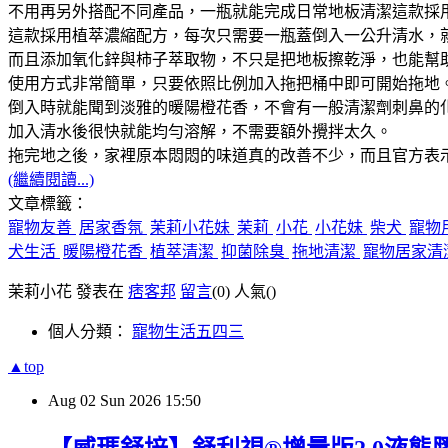
不用再另外搭配不同產品，一瓶就能完成日常地板清潔這款採
這款採用植萃濃縮配方，每次只需要一瓶蓋倒入一公升清水，
而且添加氧化鋅與柿子萃取物，不只是把地板擦乾淨，也能幫
使用方式非常簡單，只要依照比例加入拖把桶中即可開始拖地
倒入時就能聞到淡雅的暖陽橙花香，不會有一般清潔劑刺鼻的
加入清水後很快就能均勻溶解，不需要額外攪拌太久。
拖完地之後，家裡原本悶悶的味道真的改善不少，而且官方表
(繼續閱讀...)
文章標籤：
寵物友善
居家香氛
茉莉小花妹
茉莉
小花
小花妹
柴犬
寵物
犬生活
暖陽橙花香
植萃清潔
抑菌除臭
拖地清潔
寵物居家清
茉莉小花 發表在
痞客邦
留言
(0)
人氣(
)
個人分類：
寵物生活五四三
▲top
Aug
02
Sun
2026
15:50