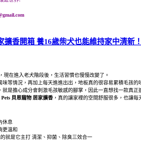
@gmail.com
家擴香開箱 養16歲柴犬也能維持家中清新
光，現在進入老犬階段後，生活習慣也慢慢改變了。
異味等情況，再加上每天進進出出，地板真的很容易累積毛孩的
，就是擔心成分會刺激毛孩敏感的腳掌，因此一直想找一款真正
n Pets 貝恩寵物
居家擴香
，真的讓家裡的空間舒服很多，也讓每
內休息
夠更溫和
的就是它主打 清潔、抑菌、除臭三效合一