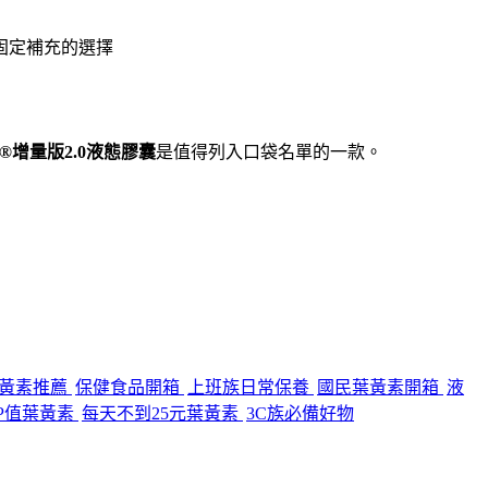
固定補充的選擇
®增量版2.0液態膠囊
是值得列入口袋名單的一款。
黃素推薦
保健食品開箱
上班族日常保養
國民葉黃素開箱
液
P值葉黃素
每天不到25元葉黃素
3C族必備好物