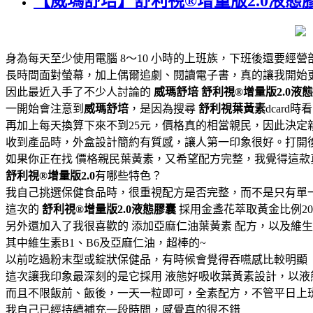
【威瑪舒培】舒利視®增量版2.0液態
身為每天至少使用電腦 8～10 小時的上班族，下班後還要經
長時間面對螢幕，加上偶爾追劇、閱讀電子書，真的讓我開始
因此最近入手了不少人討論的
威瑪舒培
舒利視®增量版2.0液
一開始會注意到
威瑪舒培
，是因為搜尋
舒利視葉黃素
dcard
再加上每天換算下來不到25元，價格真的相當親民，因此決定
收到產品時，外盒設計簡約有質感，讓人第一印象很好。打開
如果你正在找 價格親民葉黃素，又希望配方完整，我覺得這款
舒利視®增量版2.0
有哪些特色？
我自己挑選保健食品時，很重視配方是否完整，而不是只有單
這次的
舒利視®增量版2.0液態膠囊
採用金盞花萃取黃金比例2
另外還加入了我很喜歡的 添加亞麻仁油葉黃素 配方，以及維生
其中維生素B1、B6及亞麻仁油，超棒的~
以前吃過粉末型或錠狀保健品，有時候會覺得吞嚥感比較明顯
這次讓我印象最深刻的是它採用 液態好吸收葉黃素設計，以
而且不限飯前、飯後，一天一粒即可，全素配方，不管平日上
我自己已經持續補充一段時間，感覺真的很不錯