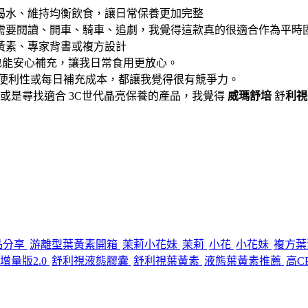
喝水、維持均衡飲食，讓日常保養更加完整
需要閱讀、開車、騎車、追劇，我覺得這款真的很適合作為平時
黃素、專家背書或複方設計
也能安心補充，讓我日常食用更放心。
、便利性或每日補充成本，都讓我覺得很有競爭力。
或是尋找適合 3C世代晶亮保養的產品，我覺得
威瑪舒培
舒
利視
品分享
游離型葉黃素開箱
茉莉小花妹
茉莉
小花
小花妹
複方葉
增量版2.0
舒利視液態膠囊
舒利視葉黃素
液態葉黃素推薦
高C