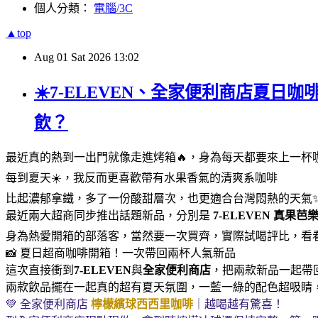
個人分類：
電腦/3C
▲top
Aug
01
Sat
2026
13:02
☀️7-ELEVEN、全家便利商店夏日
飲？
最近真的熱到一出門就像走進烤箱🔥，身為每天都要來上一杯
每到夏天☀️，我反而更喜歡帶有水果香氣的清爽系咖啡
比起濃郁拿鐵，多了一份酸甜層次，也更適合台灣悶熱的天氣
最近兩大超商同步推出話題新品，分別是
7-ELEVEN
真果芭
身為熱愛開箱的部落客，當然要一次買齊，實際試喝評比，看
📸 夏日超商咖啡開箱！一次帶回兩杯人氣新品
這次直接衝到
7-ELEVEN
與
全家便利商店
，把兩款新品一起帶回家
兩款飲品擺在一起真的超有夏天氛圍，一藍一綠的配色超吸睛
💚 全家便利商店
檸檬繽球西西里咖啡
｜越喝越有驚喜！