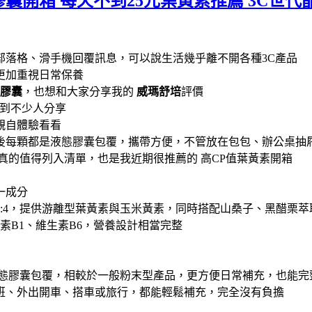
膠囊開箱 每天不到25元葉黃素推薦 3C世
營部落格、滑手機回覆訊息，可以說生活幾乎離不開各種3C產品
更加重視日常保養
態膠囊
，也想和大家分享我的
威瑪舒培
評價
時看到不少人分享
親自體驗看看
後每顆都是液態膠囊包覆，攜帶方便，不管放在包包、辦公桌抽
真的值得列入清單，也是我近期很推薦的 高CP值葉黃素開箱
一成分
0:4，提供游離型葉黃素與玉米黃素，同時搭配山桑子、黑醋栗
素B1、維生素B6，營養設計相當完整
液態膠囊包覆，相較於一般粉末型產品，更方便日常補充，也能完
班、外出開車、搭車或旅行，都能輕鬆補充，完全沒有負擔