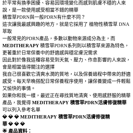
於平常有換季困擾、容易因環境變化而感到肌膚不穩的人來
說，是一款使用感受相當不錯的精華
積雪草PDRN與一般PDRN有什麼不同？
這次讓我最感興趣的地方，就是它採用了 植物性積雪草 DNA
萃取
一般常見的PDRN產品，多數以動物來源成分為主，而
MEDITHERAPY
積雪草PDRN系列則以積雪草來源為特色，
更著重於日常保養中的舒適感與穩定膚況需求
因此對於像我這種容易受到天氣、壓力、作息影響的人來說，
會是相當值得關注的選擇
我自己很喜歡它清爽水潤的質地，以及保養過程中帶來的舒適
感受。每天早晚搭配日常保養程序使用，讓保養變成一件輕鬆
又愉快的事情。
如果你和我一樣，最近正在尋找質地清爽、使用感舒服的精華
產品，我覺得
MEDITHERAPY
積雪草PDRN活膚修復精華
可以列入參考名單
💎 💎 💎 MEDITHERAPY
積雪草PDRN活膚修復精
華 💎 💎 💎
🌟 產品資料：