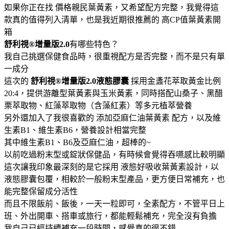
如果你正在找 價格親民葉黃素，又希望配方完整，我覺得這
款真的值得列入清單，也是我近期很推薦的 高CP值葉黃素開
箱
舒利視®增量版2.0
有哪些特色？
我自己挑選保健食品時，很重視配方是否完整，而不是只有單
一成分
這次的
舒利視®增量版2.0液態膠囊
採用金盞花萃取黃金比例
20:4，提供游離型葉黃素與玉米黃素，同時搭配山桑子、黑醋
栗萃取物、紅藻萃取物（含藻紅素）等多元植萃營養
另外還加入了我很喜歡的 添加亞麻仁油葉黃素 配方，以及維
生素B1、維生素B6，營養設計相當完整
其中維生素B1、B6及亞麻仁油，超棒的~
以前吃過粉末型或錠狀保健品，有時候會覺得吞嚥感比較明顯
這次讓我印象最深刻的是它採用 液態好吸收葉黃素設計，以
液態膠囊包覆，相較於一般粉末型產品，更方便日常補充，也
能完整保留成分活性
而且不限飯前、飯後，一天一粒即可，全素配方，不管平日上
班、外出開車、搭車或旅行，都能輕鬆補充，完全沒有負擔
我自己已經持續補充一段時間，感覺真的很不錯