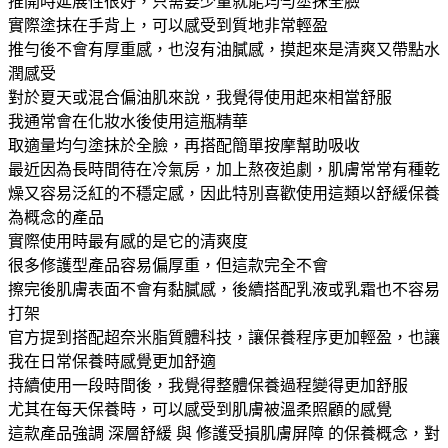
推開時延展性很好，只需要少量就能均勻塗抹全臉
實際塗抹在手背上，可以感受到質地非常輕盈
推勻後不會有厚重感，也沒有油膩感，摸起來是清爽又帶點水
潤感受
對於夏天或混合偏油肌來說，我覺得使用起來相當舒服
我通常會在化妝水後使用這瓶精華
取適量均勻塗抹於全臉，再搭配簡單按摩幫助吸收
最近因為長時間待在冷氣房，加上熬夜追劇，肌膚常常有種乾
燥又容易泛紅的不穩定感，因此特別喜歡使用這類以舒緩保養
為概念的產品
實際使用時最有感的是它的清爽度
很多修護型產品容易偏厚重，但這款完全不會
擦完後肌膚表面不會有黏膩感，後續搭配乳液或乳霜也不容易
打架
官方提到搭配超奈米脂質體科技，讓保養程序更加輕盈，也讓
我在日常保養時感覺更加舒適
持續使用一段時間後，我覺得整體保養過程變得更加舒服
尤其在每天保養時，可以感受到肌膚被溫柔照顧的感覺
這款產品強調 深層舒緩 與 修護受損肌膚屏障 的保養概念，對