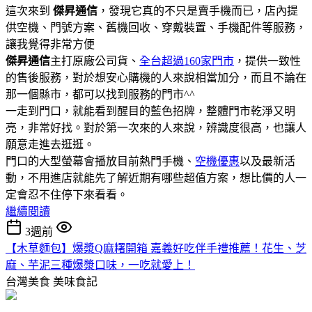
這次來到
傑昇通信
，發現它真的不只是賣手機而已，店內提
供空機、門號方案、舊機回收、穿戴裝置、手機配件等服務，
讓我覺得非常方便
傑昇通信
主打原廠公司貨、
全台超過160家門市
，提供一致性
的售後服務，對於想安心購機的人來說相當加分，而且不論在
那一個縣市，都可以找到服務的門市^^
一走到門口，就能看到醒目的藍色招牌，整體門市乾淨又明
亮，非常好找。對於第一次來的人來說，辨識度很高，也讓人
願意走進去逛逛。
門口的大型螢幕會播放目前熱門手機、
空機優惠
以及最新活
動，不用進店就能先了解近期有哪些超值方案，想比價的人一
定會忍不住停下來看看。
繼續閱讀
3週前
【木草麵包】爆漿Q麻糬開箱 嘉義好吃伴手禮推薦！花生、芝
麻、芋泥三種爆漿口味，一吃就愛上！
台灣美食
美味食記