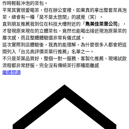
作時輕鬆沖泡的茶包。
平常其實很愛喝茶，但在辦公室裡，如果真的拿出整套茶具泡
茶，總會有一種「是不是太悠閒」的感覺（笑）。
直到朋友推薦我到位在科技大樓附近的「
雋美佳茶業公司
」，
才發現原來現在的立體茶包，竟然也能喝出接近現泡原葉茶的
層次感，而且整體體驗還非常有儀式感。
這次實際到店體驗後，我真的能理解，為什麼很多人都會把這
間列入「台北高評價茶葉行推薦」名單之一。
不只是茶葉品質好，整個一對一服務、客製化推薦、現場試飲
流程都非常舒服，完全沒有傳統茶行那種距離感
繼續閱讀