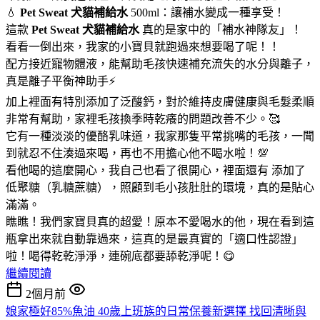
💧
Pet Sweat 犬貓補給水
500ml：讓補水變成一種享受！
這款
Pet Sweat 犬貓補給水
真的是家中的「補水神隊友」！
看看一倒出來，我家的小寶貝就跑過來想要喝了呢！！
配方接近寵物體液，能幫助毛孩快速補充流失的水分與離子，
真是離子平衡神助手⚡
加上裡面有特別添加了泛酸鈣，對於維持皮膚健康與毛髮柔順
非常有幫助，家裡毛孩換季時乾癢的問題改善不少。🥰
它有一種淡淡的優酪乳味道，我家那隻平常挑嘴的毛孩，一聞
到就忍不住湊過來喝，再也不用擔心他不喝水啦！💯
看他喝的這麼開心，我自己也看了很開心，裡面還有 添加了
低聚糖（乳糖蔗糖），照顧到毛小孩肚肚的環境，真的是貼心
滿滿。
瞧瞧！我們家寶貝真的超愛！原本不愛喝水的他，現在看到這
瓶拿出來就自動靠過來，這真的是最真實的「適口性認證」
啦！喝得乾乾淨淨，連碗底都要舔乾淨呢！😋
繼續閱讀
2個月前
娘家極好85%魚油 40歲上班族的日常保養新選擇 找回清晰與