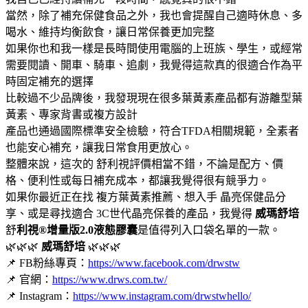
當然，除了補充保健食品之外，我也會提醒自己適時休息、多
喝水、維持均衡飲食，讓日常保養更加完整
如果你也和我一樣是長時間使用電腦的上班族、學生，或經常
需要閱讀、開車、騎車、追劇，我覺得這款真的很適合作為平
時固定補充的選擇
比較過不少品牌後，我發現現在很多葉黃素產品都有游離型葉
黃素、專家背書或複方設計
產品也通過國際標準安全檢驗，符合TFDA相關規範，全素者
也能安心補充，讓我日常食用更放心。
整體來說，這次的 舒利視評價相當不錯，不論是配方、價
格、便利性或每日補充成本，都讓我覺得很有競爭力。
如果你最近正在找 複方葉黃素推薦、想入手 晶亮保健品分
享、或是尋找適合 3C世代晶亮保養的產品，我覺得
威瑪舒培
舒
利視®增量版2.0液態膠囊
是值得列入口袋名單的一款。
🌿🌿🌿
威瑪舒培
🌿🌿🌿
📌 FB粉絲專頁：
https://www.facebook.com/drwstw
📌 官網：
https://www.drws.com.tw/
📌 Instagram：
https://www.instagram.com/drwstwhello/