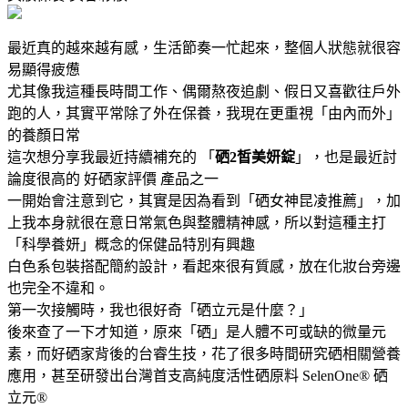
最近真的越來越有感，生活節奏一忙起來，整個人狀態就很容
易顯得疲憊
尤其像我這種長時間工作、偶爾熬夜追劇、假日又喜歡往戶外
跑的人，其實平常除了外在保養，我現在更重視「由內而外」
的養顏日常
這次想分享我最近持續補充的 「
硒2皙美妍錠
」，也是最近討
論度很高的 好硒家評價 產品之一
一開始會注意到它，其實是因為看到「硒女神昆凌推薦」，加
上我本身就很在意日常氣色與整體精神感，所以對這種主打
「科學養妍」概念的保健品特別有興趣
白色系包裝搭配簡約設計，看起來很有質感，放在化妝台旁邊
也完全不違和。
第一次接觸時，我也很好奇「硒立元是什麼？」
後來查了一下才知道，原來「硒」是人體不可或缺的微量元
素，而好硒家背後的台睿生技，花了很多時間研究硒相關營養
應用，甚至研發出台灣首支高純度活性硒原料 SelenOne® 硒
立元®