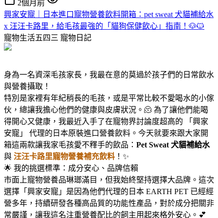
2個月前
興家安寵｜日本進口寵物營養飲料開箱：pet sweat 犬貓補給水
x 汪汪卡路里，給毛孩最強的「貓狗保健飲心」指南！🐶🐱
寵物生活五四三
寵物日記
身為一名資深毛孩家長，我最在意的莫過於孩子們的日常飲水
與營養攝取！
特別是家裡有年紀稍長的毛孩，或是平常比較不愛喝水的小傢
伙，總讓我擔心他們的健康與皮膚狀況。🫠 為了讓他們能喝
得開心又健康，我最近入手了在寵物界討論度超高的 「興家
安寵」 代理的日本原裝進口營養飲料。今天就要來跟大家開
箱這兩款讓我家毛孩愛不釋手的飲品：
Pet Sweat 犬貓補給水
與
汪汪卡路里寵物營養補充飲料
！✨
🌟 我的挑選標準：成分安心、品牌信賴
市面上寵物營養品琳瑯滿目，但我始終堅持選擇大品牌。這次
選擇「興家安寵」是因為他們代理的日本 EARTH PET 已經經
營多年，持續研發各種高品質的功能性產品，對於成分把關非
常嚴謹，讓我這名注重營養配比的飼主用起來格外安心。💕