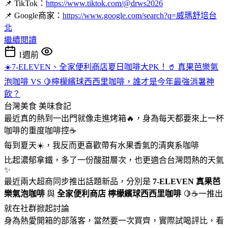
📌 TikTok：
https://www.tiktok.com/@drws2026
📌 Google商家：
https://www.google.com/search?q=威瑪舒培台
北
繼續閱讀
1週前
☀️7-ELEVEN、全家便利商店夏日咖啡大PK！🥤 真果芭樂氣
泡咖啡 VS 🍋檸檬繽球西西里咖啡，誰才是今年最強消暑神
飲？
台灣美食
美味食記
最近真的熱到一出門就像走進烤箱🔥，身為每天都要來上一杯
咖啡的重度咖啡控☕
每到夏天☀️，我反而更喜歡帶有水果香氣的清爽系咖啡
比起濃郁拿鐵，多了一份酸甜層次，也更適合台灣悶熱的天氣
✨
最近兩大超商同步推出話題新品，分別是
7-ELEVEN
真果芭
樂氣泡咖啡
與
全家便利商店
檸檬繽球西西里咖啡
🍋☕一推出
就在社群掀起討論
身為熱愛開箱的部落客，當然要一次買齊，實際試喝評比，看