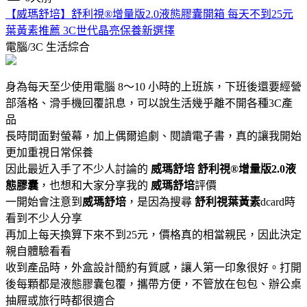
【威瑪舒培】舒利視®增量版2.0液態膠囊開箱 每天不到25元
葉黃素推薦 3C世代晶亮保養新選擇
電腦/3C
生活綜合
身為每天至少使用電腦 8～10 小時的上班族，下班後還要經營
部落格、滑手機回覆訊息，可以說生活幾乎離不開各種3C產
品
長時間面對螢幕，加上偶爾追劇、閱讀電子書，真的讓我開始
更加重視日常保養
因此最近入手了不少人討論的
威瑪舒培
舒利視®增量版2.0液
態膠囊
，也想和大家分享我的
威瑪舒培
評價
一開始會注意到
威瑪舒培
，是因為搜尋
舒利視葉黃素
dcard時
看到不少人分享
再加上每天換算下來不到25元，價格真的相當親民，因此決定
親自體驗看看
收到產品時，外盒設計簡約有質感，讓人第一印象很好。打開
後每顆都是液態膠囊包覆，攜帶方便，不管放在包包、辦公桌
抽屜或旅行時都很適合