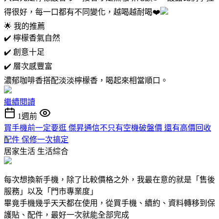
得很好，每一口都有不同變化，越喝越耐喝❤️
🌟 我的推薦
✔️ 檸檬香氣自然
✔️ 創意十足
✔️ 層次感豐富
濃郁咖啡香搭配淡淡檸檬香，喝起來相當順口。
繼續閱讀
1週前
買手機前一定要逛 傑昇通信不只有空機破盤價 還有高價回收
配件 保修一次搞定
居家生活
生活綜合
每次想換新手機，除了比較價格之外，我最在意的就是「售後
服務」以及「門市專業度」
畢竟手機幾乎天天都在使用，從買手機、續約、資料轉移到保
護貼、配件，最好一次就能全部完成