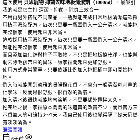
這次使用
貝恩寵物
抑菌去味地板清潔劑（1000ml）
，最吸引
我的就是它主打 清潔、抑菌、除臭三效合一
不用再另外搭配不同產品，一瓶就能完成日常地板清潔這款採
用植萃濃縮配方，每次只需要一瓶蓋倒入一公升清水，就能拖
完整個家，使用起來非常省。
這款採用植萃濃縮配方，每次只需要一瓶蓋倒入一公升清水，
就能拖完整個家，使用起來非常省。
而且添加氧化鋅與柿子萃取物，不只是把地板擦乾淨，也能幫
助去除毛孩帶來的異味，讓家裡聞起來更加舒服。
使用方式非常簡單，只要依照比例加入拖把桶中即可開始拖
地。
倒入時就能聞到淡雅的暖陽橙花香，不會有一般清潔劑刺鼻的
化學味，反而是很舒服、很自然的香氣。
加入清水後很快就能均勻溶解，不需要額外攪拌太久。
拖完地之後，家裡原本悶悶的味道真的改善不少，而且官方表
示香氣大約可維持3～7天，我自己使用後也覺得隔了幾天仍然
有淡淡清香。
繼續閱讀
6天前