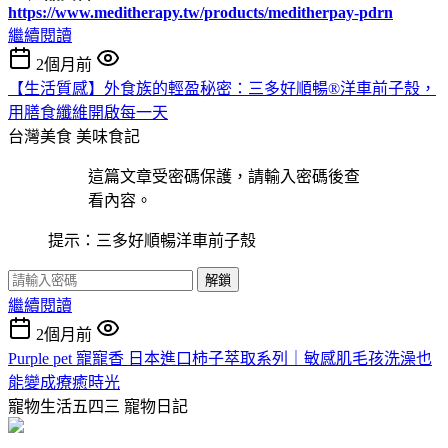
https://www.meditherapy.tw/products/meditherpay-pdrn
繼續閱讀
2個月前
【生活質感】外食族的輕盈秘密：三多好順暢®洋車前子殼，
用膳食纖維開啟每一天
台灣美食
美味食記
這篇文章受密碼保護，請輸入密碼後查
看內容。
提示：三多好順暢洋車前子殼
解鎖
繼續閱讀
2個月前
Purple pet 寵寵香 日本進口柿子萃取系列｜敏感肌毛孩洗澡也
能變成療癒時光
寵物生活五四三
寵物日記