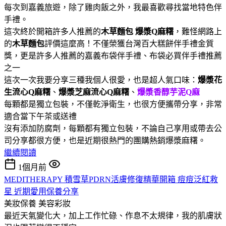
每次到嘉義旅遊，除了雞肉飯之外，我最喜歡尋找當地特色伴
手禮。
這次終於開箱許多人推薦的
木草麵包
爆漿Q麻糬
，難怪網路上
的
木草麵包
評價這麼高！不僅榮獲台灣百大糕餅伴手禮金質
獎，更是許多人推薦的嘉義布袋伴手禮、布袋必買伴手禮推薦
之一
這次一次我要分享三種我個人很愛，也是超人氣口味：
爆漿花
生流心Q麻糬
、
爆漿芝麻流心Q麻糬
、
爆漿香醇芋泥Q麻
每顆都是獨立包裝，不僅乾淨衛生，也很方便攜帶分享，非常
適合當下午茶或送禮
沒有添加防腐劑，每顆都有獨立包裝，不論自己享用或帶去公
司分享都很方便，也是近期很熱門的團購熱銷爆漿麻糬。
繼續閱讀
1個月前
MEDITHERAPY 積雪草PDRN活膚修復精華開箱 痘痘泛紅救
星 近期愛用保養分享
美妝保養
美容彩妝
最近天氣變化大，加上工作忙碌、作息不太規律，我的肌膚狀