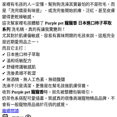
家裡有毛孩的人一定懂，幫狗狗洗澡其實最怕的不是吹毛，而
是「洗完還是有味道」、或洗完後開始抓癢、泛紅，甚至皮膚
變得更乾燥敏感。
這次幫家裡毛孩體驗了
Purple pet 寵寵香 日本進口柿子萃取
系列
洗毛精，真的有讓我驚艷到！
尤其對於肌膚偏敏感、容易有異味問題的毛孩來說，這瓶完全
是近期愛用品之一。
而且它主打：
✔ 日本進口柿子萃取
✔ 溫和低敏配方
✔ 舒緩修護敏感肌
✔ 洗後柔順不乾澀
✔ 無酒精、無人工色素、無硫酸鹽
洗澡不只是清潔，更像是在幫毛孩做肌膚保養。
收到
Purple pet 寵寵香
時，就先被整體包裝吸引。
奶茶色系搭配可愛插畫，質感真的很像高端寵物精品品牌，不
會有一般寵物用品過於花俏的感覺。
繼續閱讀