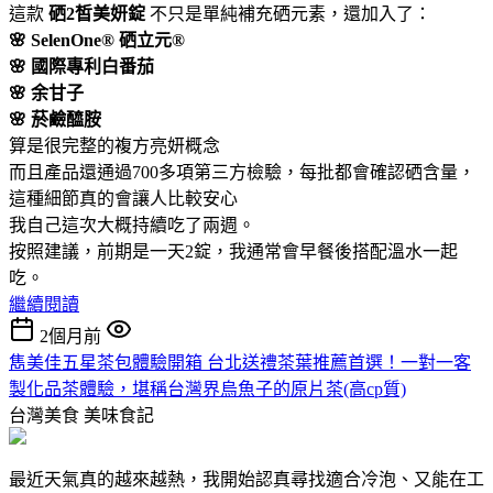
這款
硒2皙美妍錠
不只是單純補充硒元素，還加入了：
🌸 SelenOne® 硒立元®
🌸 國際專利白番茄
🌸 余甘子
🌸 菸鹼醯胺
算是很完整的複方亮妍概念
而且產品還通過700多項第三方檢驗，每批都會確認硒含量，
這種細節真的會讓人比較安心
我自己這次大概持續吃了兩週。
按照建議，前期是一天2錠，我通常會早餐後搭配溫水一起
吃。
繼續閱讀
2個月前
雋美佳五星茶包體驗開箱 台北送禮茶葉推薦首選！一對一客
製化品茶體驗，堪稱台灣界烏魚子的原片茶(高cp質)
台灣美食
美味食記
最近天氣真的越來越熱，我開始認真尋找適合冷泡、又能在工