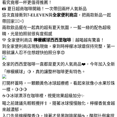
看究竟哪一杯更值得推薦！
📸 夏日超商咖啡開箱！一次帶回兩杯人氣新品
這次直接衝到
7-ELEVEN
與
全家便利商店
，把兩款新品一起
帶回家🏃‍♀️💨
兩款飲品擺在一起真的超有夏天氛圍，一藍一綠的配色超吸
睛，光是拍照就很有度假感
💚 全家便利商店
檸檬繽球西西里咖啡
｜越喝越有驚喜！
到全家便利商店現點現做，拿到時檸檬冰球還保持完整，第一
眼就讓人忍不住想趕快拍照分享😍
全家的西西里咖啡一直都是夏天的人氣商品❤️，今年加入全新
「檸檬繽球」🍋，真的讓整杯咖啡更有特色。
打開杯蓋時，一顆顆黃色冰球超療癒，看起來就像小水果珍珠
一樣。🍋🍋🍋
☕🍋冰球漂浮在咖啡裡，視覺效果超級加分✨
喝之前建議先輕輕攪拌🥄，隨著冰球慢慢融化，檸檬香氣會越
來越濃郁。
入口先是檸檬酸香🍋，接著才是黑咖啡尾韻☕，酸甜比例拿捏