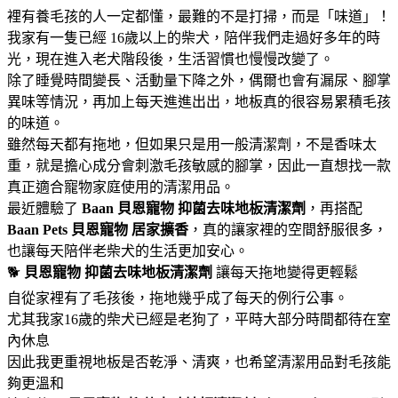
裡有養毛孩的人一定都懂，最難的不是打掃，而是「味道」！
我家有一隻已經 16歲以上的柴犬，陪伴我們走過好多年的時
光，現在進入老犬階段後，生活習慣也慢慢改變了。
除了睡覺時間變長、活動量下降之外，偶爾也會有漏尿、腳掌
異味等情況，再加上每天進進出出，地板真的很容易累積毛孩
的味道。
雖然每天都有拖地，但如果只是用一般清潔劑，不是香味太
重，就是擔心成分會刺激毛孩敏感的腳掌，因此一直想找一款
真正適合寵物家庭使用的清潔用品。
最近體驗了
Baan 貝恩寵物
抑菌去味地板清潔劑
，再搭配
Baan Pets 貝恩寵物
居家擴香
，真的讓家裡的空間舒服很多，
也讓每天陪伴老柴犬的生活更加安心。
🐕
貝恩寵物
抑菌去味地板清潔劑
讓每天拖地變得更輕鬆
自從家裡有了毛孩後，拖地幾乎成了每天的例行公事。
尤其我家16歲的柴犬已經是老狗了，平時大部分時間都待在室
內休息
因此我更重視地板是否乾淨、清爽，也希望清潔用品對毛孩能
夠更溫和