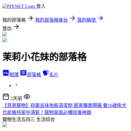
登入
我的部落格
我的部落格後台
我的帳號
登出
茉莉小花妹的部落格
相簿
部落格
名片
2天前
【貝恩寵物】抑菌去味地板清潔劑 居家擴香開箱 養16歲柴犬
也能維持家中清新！寵物家庭必備除臭神器
寵物生活五四三
生活綜合