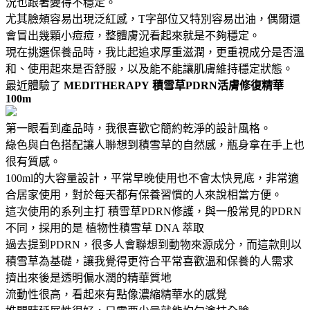
況也跟著變得不穩定。
尤其臉頰容易出現泛紅感，T字部位又特別容易出油，偶爾還
會冒出幾顆小痘痘，整體膚況看起來就是不夠穩定。
現在挑選保養品時，我比起追求厚重滋潤，更重視成分是否溫
和、使用起來是否舒服，以及能不能讓肌膚維持穩定狀態。
最近體驗了
MEDITHERAPY
積雪草PDRN活膚修復精華
100m
第一眼看到產品時，我很喜歡它簡約乾淨的設計風格。
綠色與白色搭配讓人聯想到積雪草的自然感，瓶身拿在手上也
很有質感。
100ml的大容量設計，平常早晚使用也不會太快見底，非常適
合居家使用，對於每天都有保養習慣的人來說相當方便。
這次使用的系列主打 積雪草PDRN修護，與一般常見的PDRN
不同，採用的是 植物性積雪草 DNA 萃取
過去提到PDRN，很多人會聯想到動物來源成分，而這款則以
積雪草為基礎，讓我覺得更符合平常喜歡溫和保養的人需求
擠出來後是透明偏水潤的精華質地
流動性很高，看起來有點像濃縮精華水的感覺