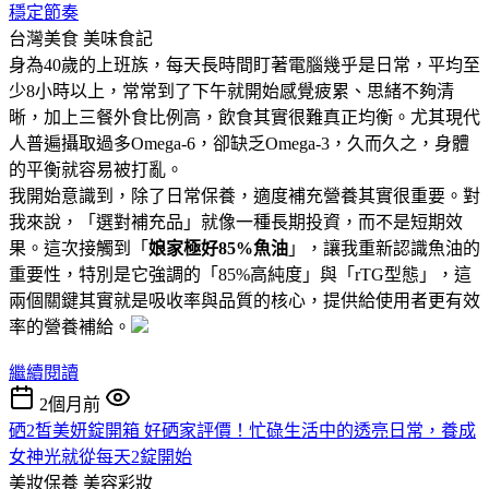
穩定節奏
台灣美食
美味食記
身為40歲的上班族，每天長時間盯著電腦幾乎是日常，平均至
少8小時以上，常常到了下午就開始感覺疲累、思緒不夠清
晰，加上三餐外食比例高，飲食其實很難真正均衡。尤其現代
人普遍攝取過多Omega-6，卻缺乏Omega-3，久而久之，身體
的平衡就容易被打亂。
我開始意識到，除了日常保養，適度補充營養其實很重要。對
我來說，「選對補充品」就像一種長期投資，而不是短期效
果。這次接觸到「
娘家極好85%魚油
」，讓我重新認識魚油的
重要性，特別是它強調的「85%高純度」與「rTG型態」，這
兩個關鍵其實就是吸收率與品質的核心，提供給使用者更有效
率的營養補給。
繼續閱讀
2個月前
硒2皙美妍錠開箱 好硒家評價！忙碌生活中的透亮日常，養成
女神光就從每天2錠開始
美妝保養
美容彩妝