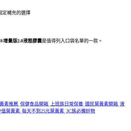
固定補充的選擇
®增量版2.0液態膠囊
是值得列入口袋名單的一款。
黃素推薦
保健食品開箱
上班族日常保養
國民葉黃素開箱
液
P值葉黃素
每天不到25元葉黃素
3C族必備好物