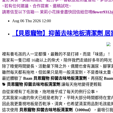
~若有任何建議、合作提案、邀稿試吃~
請寄信至以下信箱~~ 茉莉小花妹會盡快回信給您唷
flower9312
Aug
06
Thu
2026
12:00
【貝恩寵物】抑菌去味地板清潔劑 居
裡有養毛孩的人一定都懂，最難的不是打掃，而是「味道」！
我家有一隻已經 16歲以上的柴犬，陪伴我們走過好多年的時
除了睡覺時間變長、活動量下降之外，偶爾也會有漏尿、腳掌
雖然每天都有拖地，但如果只是用一般清潔劑，不是香味太重
最近體驗了
Baan 貝恩寵物
抑菌去味地板清潔劑
，再搭配
Baa
🐕
貝恩寵物
抑菌去味地板清潔劑
讓每天拖地變得更輕鬆
自從家裡有了毛孩後，拖地幾乎成了每天的例行公事。
尤其我家16歲的柴犬已經是老狗了，平時大部分時間都待在室
因此我更重視地板是否乾淨、清爽，也希望清潔用品對毛孩能
這次使用
貝恩寵物
抑菌去味地板清潔劑（1000ml）
，最吸引我