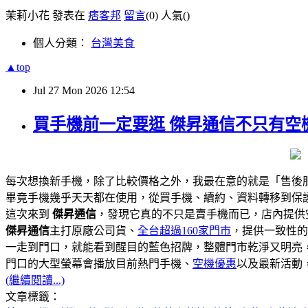
茉莉小花 發表在
痞客邦
留言
(0)
人氣(
)
個人分類：
台灣美食
▲top
Jul
27
Mon
2026
12:54
買手機前一定要逛 傑昇通信不只有空機
每次想換新手機，除了比較價格之外，我最在意的就是「售後
畢竟手機幾乎天天都在使用，從買手機、續約、資料轉移到保
這次來到
傑昇通信
，發現它真的不只是賣手機而已，店內提供
傑昇通信
主打原廠公司貨、
全台超過160家門市
，提供一致性的
一走到門口，就能看到醒目的藍色招牌，整體門市乾淨又明亮
門口的大型螢幕會播放目前熱門手機、
空機優惠
以及最新活動
(繼續閱讀...)
文章標籤：