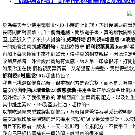
【威瑪舒培】舒利視®增量版2.0液態
身為每天至少使用電腦 8～10 小時的上班族，下班後還要經
長時間面對螢幕，加上偶爾追劇、閱讀電子書，真的讓我開始
因此最近入手了不少人討論的
威瑪舒培
舒利視®增量版2.0液
一開始會注意到
威瑪舒培
，是因為搜尋
舒利視葉黃素
dcard
再加上每天換算下來不到25元，價格真的相當親民，因此決定
收到產品時，外盒設計簡約有質感，讓人第一印象很好。打開
如果你正在找 價格親民葉黃素，又希望配方完整，我覺得這款
舒利視®增量版2.0
有哪些特色？
我自己挑選保健食品時，很重視配方是否完整，而不是只有單
這次的
舒利視®增量版2.0液態膠囊
採用金盞花萃取黃金比例2
另外還加入了我很喜歡的 添加亞麻仁油葉黃素 配方，以及維生
其中維生素B1、B6及亞麻仁油，超棒的~
以前吃過粉末型或錠狀保健品，有時候會覺得吞嚥感比較明顯
這次讓我印象最深刻的是它採用 液態好吸收葉黃素設計，以
而且不限飯前、飯後，一天一粒即可，全素配方，不管平日上
我自己已經持續補充一段時間，感覺真的很不錯