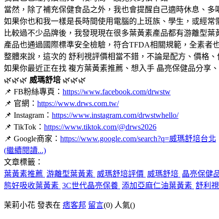
當然，除了補充保健食品之外，我也會提醒自己適時休息、多
如果你也和我一樣是長時間使用電腦的上班族、學生，或經常
比較過不少品牌後，我發現現在很多葉黃素產品都有游離型葉
產品也通過國際標準安全檢驗，符合TFDA相關規範，全素者
整體來說，這次的 舒利視評價相當不錯，不論是配方、價格
如果你最近正在找 複方葉黃素推薦、想入手 晶亮保健品分享、
🌿🌿🌿
威瑪舒培
🌿🌿🌿
📌 FB粉絲專頁：
https://www.facebook.com/drwstw
📌 官網：
https://www.drws.com.tw/
📌 Instagram：
https://www.instagram.com/drwstwhello/
📌 TikTok：
https://www.tiktok.com/@drws2026
📌 Google商家：
https://www.google.com/search?q=威瑪舒培台北
(繼續閱讀...)
文章標籤：
葉黃素推薦
游離型葉黃素
威瑪舒培評價
威瑪舒培
晶亮保健
態好吸收葉黃素
3C世代晶亮保養
添加亞麻仁油葉黃素
舒利視
茉莉小花 發表在
痞客邦
留言
(0)
人氣(
)