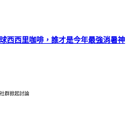
檸檬繽球西西里咖啡，誰才是今年最強消暑神
在社群掀起討論