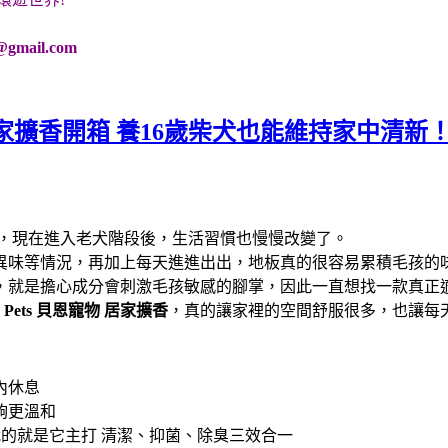
@gmail.com
家擴香開箱 養16歲柴犬也能維持家中清新
光，現在進入老犬階段後，生活習慣也慢慢改變了。
異味等情況，再加上每天進進出出，地板真的很容易累積毛孩的
，就是擔心成分會刺激毛孩敏感的腳掌，因此一直想找一款真正
n Pets 貝恩寵物
居家擴香
，真的讓家裡的空間舒服很多，也讓每
內休息
夠更溫和
的就是它主打 清潔、抑菌、除臭三效合一