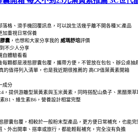
膠囊開箱 每天不到25元葉黃素推薦 3C世
營部落格、滑手機回覆訊息，可以說生活幾乎離不開各種3C產品
更加重視日常保養
態膠囊
，也想和大家分享我的
威瑪舒培
評價
時看到不少人分享
親自體驗看看
後每顆都是液態膠囊包覆，攜帶方便，不管放在包包、辦公桌抽
真的值得列入清單，也是我近期很推薦的 高CP值葉黃素開箱
一成分
0:4，提供游離型葉黃素與玉米黃素，同時搭配山桑子、黑醋栗
素B1、維生素B6，營養設計相當完整
液態膠囊包覆，相較於一般粉末型產品，更方便日常補充，也能完
班、外出開車、搭車或旅行，都能輕鬆補充，完全沒有負擔