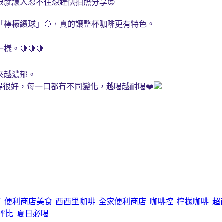
就讓人忍不住想趕快拍照分享😍
「檸檬繽球」🍋，真的讓整杯咖啡更有特色。
🍋🍋🍋
來越濃郁。
得很好，每一口都有不同變化，越喝越耐喝❤️
箱
便利商店美食
西西里咖啡
全家便利商店
咖啡控
檸檬咖啡
超
評比
夏日必喝