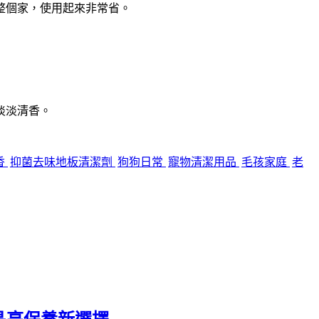
整個家，使用起來非常省。
淡淡清香。
香
抑菌去味地板清潔劑
狗狗日常
寵物清潔用品
毛孩家庭
老