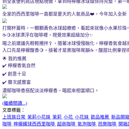
到全家便利商店現點現做，拿到時檸檬冰球還保持完整，第一眼
全家的西西里咖啡一直都是夏天的人氣商品❤️，今年加入全新
打開杯蓋時，一顆顆黃色冰球超療癒，看起來就像小水果珍珠一樣。
☕🍋冰球漂浮在咖啡裡，視覺效果超級加分✨
喝之前建議先輕輕攪拌🥄，隨著冰球慢慢融化，檸檬香氣會越
入口先是檸檬酸香🍋，接著才是黑咖啡尾韻☕，酸甜比例拿捏
🌟 我的推薦
✔️ 檸檬香氣自然
✔️ 創意十足
✔️ 層次感豐富
濃郁咖啡香搭配淡淡檸檬香，喝起來相當順口。
(繼續閱讀...)
文章標籤：
上班族日常
茉莉小花妹
茉莉
小花
小花妹
飲品推薦
新品開
咖啡
檸檬繽球西西里咖啡
超商咖啡
氣泡咖啡
芭樂咖啡
開箱