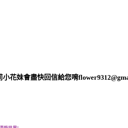
莉小花妹會盡快回信給您唷
flower9312@gma
環遊世界!