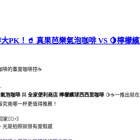
咖啡大PK！🥤 真果芭樂氣泡咖啡 VS 
咖啡的重度咖啡控☕
✨
樂氣泡咖啡
與
全家便利商店
檸檬繽球西西里咖啡
🍋☕一推出就
看究竟哪一杯更值得推薦！
‍♀️💨
，光是拍照就很有度假感