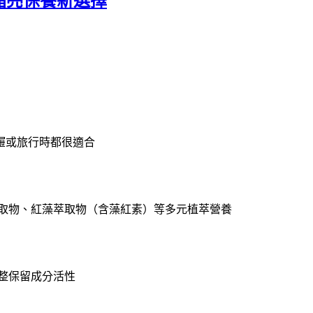
代晶亮保養新選擇
屜或旅行時都很適合
萃取物、紅藻萃取物（含藻紅素）等多元植萃營養
整保留成分活性