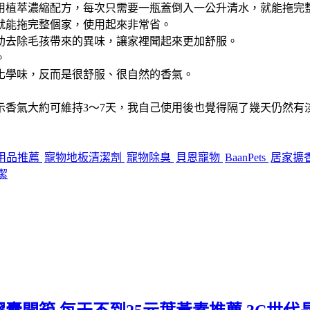
用植萃濃縮配方，每次只需要一瓶蓋倒入一公升清水，就能拖完
就能拖完整個家，使用起來非常省。
助去除毛孩帶來的異味，讓家裡聞起來更加舒服。
。
化學味，反而是很舒服、很自然的香氣。
示香氣大約可維持3～7天，我自己使用後也覺得隔了幾天仍然有
用品推薦
寵物地板清潔劑
寵物除臭
貝恩寵物
BaanPets
居家擴
潔