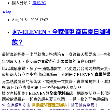
個人分類：
電腦/3C
▲top
Aug
01
Sat
2026
13:02
☀️7-ELEVEN、全家便利商店夏日
飲？
最近真的熱到一出門就像走進烤箱🔥，身為每天都要來上一杯
每到夏天☀️，我反而更喜歡帶有水果香氣的清爽系咖啡
比起濃郁拿鐵，多了一份酸甜層次，也更適合台灣悶熱的天氣
最近兩大超商同步推出話題新品，分別是
7-ELEVEN
真果芭
身為熱愛開箱的部落客，當然要一次買齊，實際試喝評比，看
📸 夏日超商咖啡開箱！一次帶回兩杯人氣新品
這次直接衝到
7-ELEVEN
與
全家便利商店
，把兩款新品一起帶回家
兩款飲品擺在一起真的超有夏天氛圍，一藍一綠的配色超吸睛
💚 全家便利商店
檸檬繽球西西里咖啡
｜越喝越有驚喜！