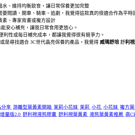
喝水、維持均衡飲食，讓日常保養更加完整
需要閱讀、開車、騎車、追劇，我覺得這款真的很適合作為平時
黃素、專家背書或複方設計
也能安心補充，讓我日常食用更放心。
、便利性或每日補充成本，都讓我覺得很有競爭力。
或是尋找適合 3C世代晶亮保養的產品，我覺得
威瑪舒培
舒
利視
品分享
游離型葉黃素開箱
茉莉小花妹
茉莉
小花
小花妹
複方葉
增量版2.0
舒利視液態膠囊
舒利視葉黃素
液態葉黃素推薦
高C