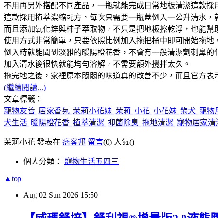
不用再另外搭配不同產品，一瓶就能完成日常地板清潔這款採
這款採用植萃濃縮配方，每次只需要一瓶蓋倒入一公升清水，
而且添加氧化鋅與柿子萃取物，不只是把地板擦乾淨，也能幫
使用方式非常簡單，只要依照比例加入拖把桶中即可開始拖地
倒入時就能聞到淡雅的暖陽橙花香，不會有一般清潔劑刺鼻的
加入清水後很快就能均勻溶解，不需要額外攪拌太久。
拖完地之後，家裡原本悶悶的味道真的改善不少，而且官方表
(繼續閱讀...)
文章標籤：
寵物友善
居家香氛
茉莉小花妹
茉莉
小花
小花妹
柴犬
寵物
犬生活
暖陽橙花香
植萃清潔
抑菌除臭
拖地清潔
寵物居家清
茉莉小花 發表在
痞客邦
留言
(0)
人氣(
)
個人分類：
寵物生活五四三
▲top
Aug
02
Sun
2026
15:50