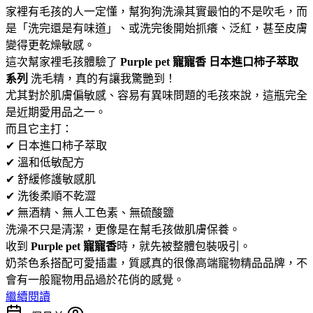
家裡有毛孩的人一定懂，幫狗狗洗澡其實最怕的不是吹毛，而
是「洗完還是有味道」、或洗完後開始抓癢、泛紅，甚至皮膚
變得更乾燥敏感。
這次幫家裡毛孩體驗了
Purple pet 寵寵香 日本進口柿子萃取
系列
洗毛精，真的有讓我驚艷到！
尤其對於肌膚偏敏感、容易有異味問題的毛孩來說，這瓶完全
是近期愛用品之一。
而且它主打：
✔ 日本進口柿子萃取
✔ 溫和低敏配方
✔ 舒緩修護敏感肌
✔ 洗後柔順不乾澀
✔ 無酒精、無人工色素、無硫酸鹽
洗澡不只是清潔，更像是在幫毛孩做肌膚保養。
收到
Purple pet 寵寵香
時，就先被整體包裝吸引。
奶茶色系搭配可愛插畫，質感真的很像高端寵物精品品牌，不
會有一般寵物用品過於花俏的感覺。
繼續閱讀