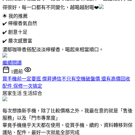
得很好，每一口都有不同變化，越喝越耐喝❤️
🌟 我的推薦
✔️ 檸檬香氣自然
✔️ 創意十足
✔️ 層次感豐富
濃郁咖啡香搭配淡淡檸檬香，喝起來相當順口。
繼續閱讀
1週前
買手機前一定要逛 傑昇通信不只有空機破盤價 還有高價回收
配件 保修一次搞定
居家生活
生活綜合
每次想換新手機，除了比較價格之外，我最在意的就是「售後
服務」以及「門市專業度」
畢竟手機幾乎天天都在使用，從買手機、續約、資料轉移到保
護貼、配件，最好一次就能全部完成