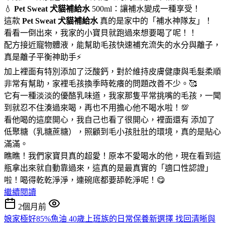
💧
Pet Sweat 犬貓補給水
500ml：讓補水變成一種享受！
這款
Pet Sweat 犬貓補給水
真的是家中的「補水神隊友」！
看看一倒出來，我家的小寶貝就跑過來想要喝了呢！！
配方接近寵物體液，能幫助毛孩快速補充流失的水分與離子，
真是離子平衡神助手⚡
加上裡面有特別添加了泛酸鈣，對於維持皮膚健康與毛髮柔順
非常有幫助，家裡毛孩換季時乾癢的問題改善不少。🥰
它有一種淡淡的優酪乳味道，我家那隻平常挑嘴的毛孩，一聞
到就忍不住湊過來喝，再也不用擔心他不喝水啦！💯
看他喝的這麼開心，我自己也看了很開心，裡面還有 添加了
低聚糖（乳糖蔗糖），照顧到毛小孩肚肚的環境，真的是貼心
滿滿。
瞧瞧！我們家寶貝真的超愛！原本不愛喝水的他，現在看到這
瓶拿出來就自動靠過來，這真的是最真實的「適口性認證」
啦！喝得乾乾淨淨，連碗底都要舔乾淨呢！😋
繼續閱讀
2個月前
娘家極好85%魚油 40歲上班族的日常保養新選擇 找回清晰與