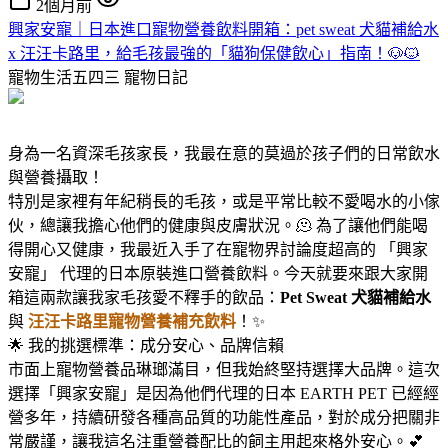
2個月前
興家安寵｜日本進口寵物營養飲料開箱：pet sweat 犬貓補給水
x 汪汪卡路里，給毛孩最強的「貓狗保健飲心」指南！🐶🐱
寵物生活五四三
寵物日記
身為一名資深毛孩家長，我最在意的莫過於孩子們的日常飲水
與營養攝取！
特別是家裡有年紀稍長的毛孩，或是平常比較不愛喝水的小傢
伙，總讓我擔心他們的健康與皮膚狀況。🫠 為了讓他們能喝
得開心又健康，我最近入手了在寵物界討論度超高的 「興家
安寵」 代理的日本原裝進口營養飲料。今天就要來跟大家開
箱這兩款讓我家毛孩愛不釋手的飲品：
Pet Sweat 犬貓補給水
與
汪汪卡路里寵物營養補充飲料
！✨
🌟 我的挑選標準：成分安心、品牌信賴
市面上寵物營養品琳瑯滿目，但我始終堅持選擇大品牌。這次
選擇「興家安寵」是因為他們代理的日本 EARTH PET 已經經
營多年，持續研發各種高品質的功能性產品，對於成分把關非
常嚴謹，讓我這名注重營養配比的飼主用起來格外安心。💕