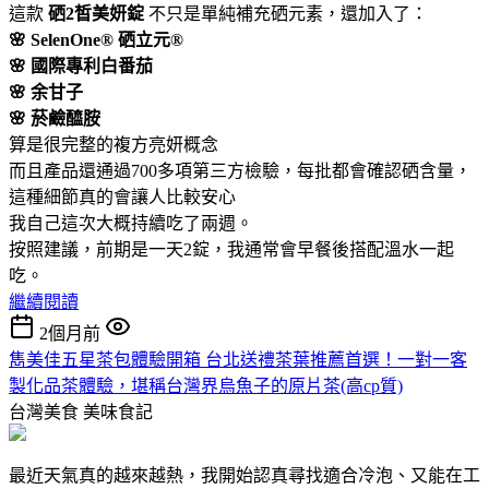
這款
硒2皙美妍錠
不只是單純補充硒元素，還加入了：
🌸 SelenOne® 硒立元®
🌸 國際專利白番茄
🌸 余甘子
🌸 菸鹼醯胺
算是很完整的複方亮妍概念
而且產品還通過700多項第三方檢驗，每批都會確認硒含量，
這種細節真的會讓人比較安心
我自己這次大概持續吃了兩週。
按照建議，前期是一天2錠，我通常會早餐後搭配溫水一起
吃。
繼續閱讀
2個月前
雋美佳五星茶包體驗開箱 台北送禮茶葉推薦首選！一對一客
製化品茶體驗，堪稱台灣界烏魚子的原片茶(高cp質)
台灣美食
美味食記
最近天氣真的越來越熱，我開始認真尋找適合冷泡、又能在工