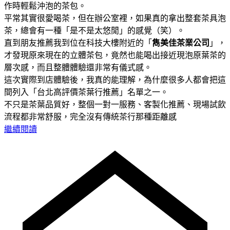
作時輕鬆沖泡的茶包。
平常其實很愛喝茶，但在辦公室裡，如果真的拿出整套茶具泡
茶，總會有一種「是不是太悠閒」的感覺（笑）。
直到朋友推薦我到位在科技大樓附近的「
雋美佳茶業公司
」，
才發現原來現在的立體茶包，竟然也能喝出接近現泡原葉茶的
層次感，而且整體體驗還非常有儀式感。
這次實際到店體驗後，我真的能理解，為什麼很多人都會把這
間列入「台北高評價茶葉行推薦」名單之一。
不只是茶葉品質好，整個一對一服務、客製化推薦、現場試飲
流程都非常舒服，完全沒有傳統茶行那種距離感
繼續閱讀