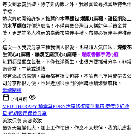
每次到嘉義旅遊，除了雞肉飯之外，我最喜歡尋找當地特色伴
手禮。
這次終於開箱許多人推薦的
木草麵包
爆漿Q麻糬
，難怪網路上
的
木草麵包
評價這麼高！不僅榮獲台灣百大糕餅伴手禮金質
獎，更是許多人推薦的嘉義布袋伴手禮、布袋必買伴手禮推薦
之一
這次一次我要分享三種我個人很愛，也是超人氣口味：
爆漿花
生流心Q麻糬
、
爆漿芝麻流心Q麻糬
、
爆漿香醇芋泥Q麻
每顆都是獨立包裝，不僅乾淨衛生，也很方便攜帶分享，非常
適合當下午茶或送禮
沒有添加防腐劑，每顆都有獨立包裝，不論自己享用或帶去公
司分享都很方便，也是近期很熱門的團購熱銷爆漿麻糬。
繼續閱讀
1個月前
MEDITHERAPY 積雪草PDRN活膚修復精華開箱 痘痘泛紅救
星 近期愛用保養分享
美妝保養
美容彩妝
最近天氣變化大，加上工作忙碌、作息不太規律，我的肌膚狀