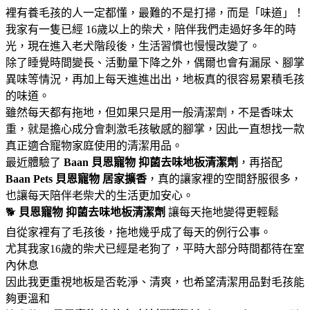
裡有養毛孩的人一定都懂，最難的不是打掃，而是「味道」！
我家有一隻已經 16歲以上的柴犬，陪伴我們走過好多年的時
光，現在進入老犬階段後，生活習慣也慢慢改變了。
除了睡覺時間變長、活動量下降之外，偶爾也會有漏尿、腳掌
異味等情況，再加上每天進進出出，地板真的很容易累積毛孩
的味道。
雖然每天都有拖地，但如果只是用一般清潔劑，不是香味太
重，就是擔心成分會刺激毛孩敏感的腳掌，因此一直想找一款
真正適合寵物家庭使用的清潔用品。
最近體驗了
Baan 貝恩寵物
抑菌去味地板清潔劑
，再搭配
Baan Pets 貝恩寵物
居家擴香
，真的讓家裡的空間舒服很多，
也讓每天陪伴老柴犬的生活更加安心。
🐕
貝恩寵物
抑菌去味地板清潔劑
讓每天拖地變得更輕鬆
自從家裡有了毛孩後，拖地幾乎成了每天的例行公事。
尤其我家16歲的柴犬已經是老狗了，平時大部分時間都待在室
內休息
因此我更重視地板是否乾淨、清爽，也希望清潔用品對毛孩能
夠更溫和