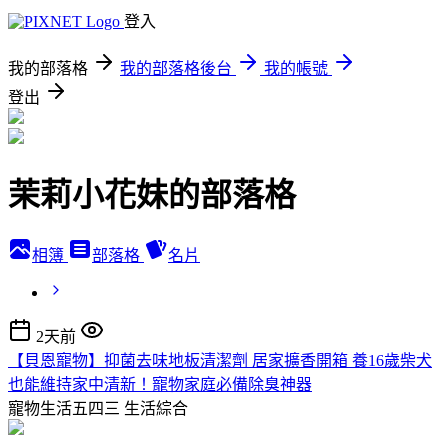
登入
我的部落格
我的部落格後台
我的帳號
登出
茉莉小花妹的部落格
相簿
部落格
名片
2天前
【貝恩寵物】抑菌去味地板清潔劑 居家擴香開箱 養16歲柴犬
也能維持家中清新！寵物家庭必備除臭神器
寵物生活五四三
生活綜合