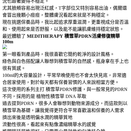
況也跟著變得不穩定。
尤其臉頰容易出現泛紅感，T字部位又特別容易出油，偶爾還
會冒出幾顆小痘痘，整體膚況看起來就是不夠穩定。
現在挑選保養品時，我比起追求厚重滋潤，更重視成分是否溫
和、使用起來是否舒服，以及能不能讓肌膚維持穩定狀態。
最近體驗了
MEDITHERAPY
積雪草PDRN活膚修復精華
100m
第一眼看到產品時，我很喜歡它簡約乾淨的設計風格。
綠色與白色搭配讓人聯想到積雪草的自然感，瓶身拿在手上也
很有質感。
100ml的大容量設計，平常早晚使用也不會太快見底，非常適
合居家使用，對於每天都有保養習慣的人來說相當方便。
這次使用的系列主打 積雪草PDRN修護，與一般常見的PDRN
不同，採用的是 植物性積雪草 DNA 萃取
過去提到PDRN，很多人會聯想到動物來源成分，而這款則以
積雪草為基礎，讓我覺得更符合平常喜歡溫和保養的人需求
擠出來後是透明偏水潤的精華質地
流動性很高，看起來有點像濃縮精華水的感覺