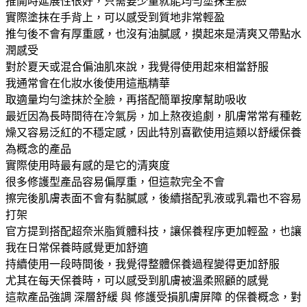
推開時延展性很好，只需要少量就能均勻塗抹全臉
實際塗抹在手背上，可以感受到質地非常輕盈
推勻後不會有厚重感，也沒有油膩感，摸起來是清爽又帶點水
潤感受
對於夏天或混合偏油肌來說，我覺得使用起來相當舒服
我通常會在化妝水後使用這瓶精華
取適量均勻塗抹於全臉，再搭配簡單按摩幫助吸收
最近因為長時間待在冷氣房，加上熬夜追劇，肌膚常常有種乾
燥又容易泛紅的不穩定感，因此特別喜歡使用這類以舒緩保養
為概念的產品
實際使用時最有感的是它的清爽度
很多修護型產品容易偏厚重，但這款完全不會
擦完後肌膚表面不會有黏膩感，後續搭配乳液或乳霜也不容易
打架
官方提到搭配超奈米脂質體科技，讓保養程序更加輕盈，也讓
我在日常保養時感覺更加舒適
持續使用一段時間後，我覺得整體保養過程變得更加舒服
尤其在每天保養時，可以感受到肌膚被溫柔照顧的感覺
這款產品強調 深層舒緩 與 修護受損肌膚屏障 的保養概念，對