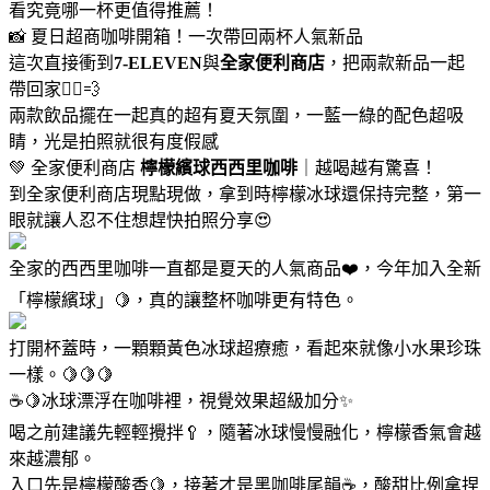
看究竟哪一杯更值得推薦！
📸 夏日超商咖啡開箱！一次帶回兩杯人氣新品
這次直接衝到
7-ELEVEN
與
全家便利商店
，把兩款新品一起
帶回家🏃‍♀️💨
兩款飲品擺在一起真的超有夏天氛圍，一藍一綠的配色超吸
睛，光是拍照就很有度假感
💚 全家便利商店
檸檬繽球西西里咖啡
｜越喝越有驚喜！
到全家便利商店現點現做，拿到時檸檬冰球還保持完整，第一
眼就讓人忍不住想趕快拍照分享😍
全家的西西里咖啡一直都是夏天的人氣商品❤️，今年加入全新
「檸檬繽球」🍋，真的讓整杯咖啡更有特色。
打開杯蓋時，一顆顆黃色冰球超療癒，看起來就像小水果珍珠
一樣。🍋🍋🍋
☕🍋冰球漂浮在咖啡裡，視覺效果超級加分✨
喝之前建議先輕輕攪拌🥄，隨著冰球慢慢融化，檸檬香氣會越
來越濃郁。
入口先是檸檬酸香🍋，接著才是黑咖啡尾韻☕，酸甜比例拿捏