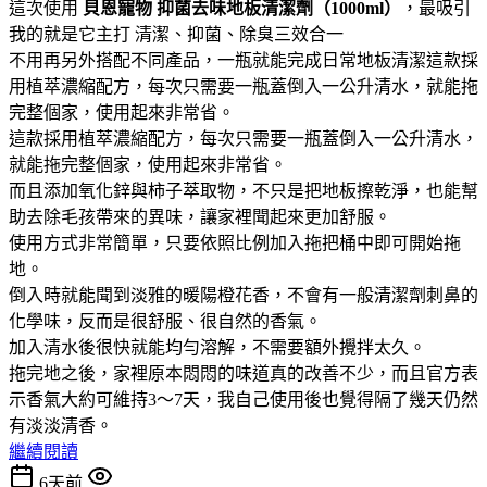
這次使用
貝恩寵物
抑菌去味地板清潔劑（1000ml）
，最吸引
我的就是它主打 清潔、抑菌、除臭三效合一
不用再另外搭配不同產品，一瓶就能完成日常地板清潔這款採
用植萃濃縮配方，每次只需要一瓶蓋倒入一公升清水，就能拖
完整個家，使用起來非常省。
這款採用植萃濃縮配方，每次只需要一瓶蓋倒入一公升清水，
就能拖完整個家，使用起來非常省。
而且添加氧化鋅與柿子萃取物，不只是把地板擦乾淨，也能幫
助去除毛孩帶來的異味，讓家裡聞起來更加舒服。
使用方式非常簡單，只要依照比例加入拖把桶中即可開始拖
地。
倒入時就能聞到淡雅的暖陽橙花香，不會有一般清潔劑刺鼻的
化學味，反而是很舒服、很自然的香氣。
加入清水後很快就能均勻溶解，不需要額外攪拌太久。
拖完地之後，家裡原本悶悶的味道真的改善不少，而且官方表
示香氣大約可維持3～7天，我自己使用後也覺得隔了幾天仍然
有淡淡清香。
繼續閱讀
6天前