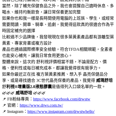
當然，除了補充保健食品之外，我也會提醒自己適時休息、多
喝水、維持均衡飲食，讓日常保養更加完整
如果你也和我一樣是長時間使用電腦的上班族、學生，或經常
需要閱讀、開車、騎車、追劇，我覺得這款真的很適合作為平
時固定補充的選擇
比較過不少品牌後，我發現現在很多葉黃素產品都有游離型葉
黃素、專家背書或複方設計
產品也通過國際標準安全檢驗，符合TFDA相關規範，全素者
也能安心補充，讓我日常食用更放心。
整體來說，這次的 舒利視評價相當不錯，不論是配方、價
格、便利性或每日補充成本，都讓我覺得很有競爭力。
如果你最近正在找 複方葉黃素推薦、想入手 晶亮保健品分
享、或是尋找適合 3C世代晶亮保養的產品，我覺得
威瑪舒培
舒
利視®增量版2.0液態膠囊
是值得列入口袋名單的一款。
🌿🌿🌿
威瑪舒培
🌿🌿🌿
📌 FB粉絲專頁：
https://www.facebook.com/drwstw
📌 官網：
https://www.drws.com.tw/
📌 Instagram：
https://www.instagram.com/drwstwhello/