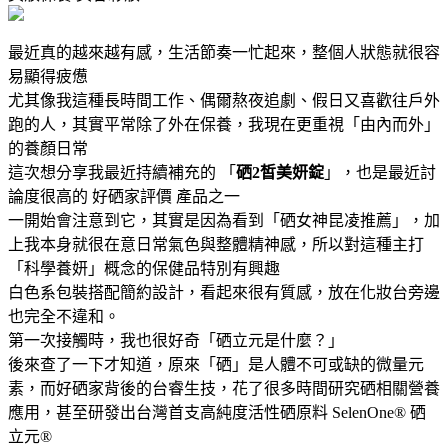
最近真的越來越有感，生活節奏一忙起來，整個人狀態就很容
易顯得疲憊
尤其像我這種長時間工作、偶爾熬夜追劇、假日又喜歡往戶外
跑的人，其實平常除了外在保養，我現在更重視「由內而外」
的養顏日常
這次想分享我最近持續補充的 「
硒2皙美妍錠
」，也是最近討
論度很高的 好硒家評價 產品之一
一開始會注意到它，其實是因為看到「硒女神昆凌推薦」，加
上我本身就很在意日常氣色與整體精神感，所以對這種主打
「科學養妍」概念的保健品特別有興趣
白色系包裝搭配簡約設計，看起來很有質感，放在化妝台旁邊
也完全不違和。
第一次接觸時，我也很好奇「硒立元是什麼？」
後來查了一下才知道，原來「硒」是人體不可或缺的微量元
素，而好硒家背後的台睿生技，花了很多時間研究硒相關營養
應用，甚至研發出台灣首支高純度活性硒原料 SelenOne® 硒
立元®