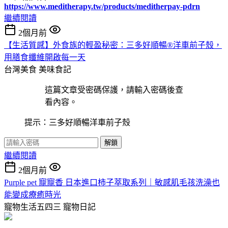
https://www.meditherapy.tw/products/meditherpay-pdrn
繼續閱讀
2個月前
【生活質感】外食族的輕盈秘密：三多好順暢®洋車前子殼，
用膳食纖維開啟每一天
台灣美食
美味食記
這篇文章受密碼保護，請輸入密碼後查
看內容。
提示：三多好順暢洋車前子殼
解鎖
繼續閱讀
2個月前
Purple pet 寵寵香 日本進口柿子萃取系列｜敏感肌毛孩洗澡也
能變成療癒時光
寵物生活五四三
寵物日記