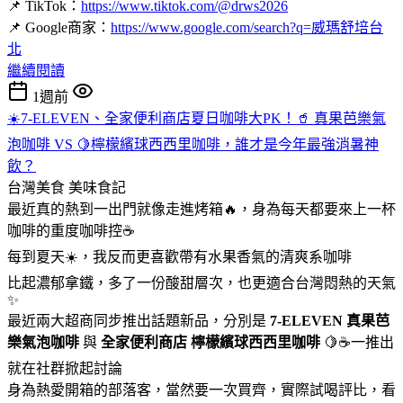
📌 TikTok：
https://www.tiktok.com/@drws2026
📌 Google商家：
https://www.google.com/search?q=威瑪舒培台
北
繼續閱讀
1週前
☀️7-ELEVEN、全家便利商店夏日咖啡大PK！🥤 真果芭樂氣
泡咖啡 VS 🍋檸檬繽球西西里咖啡，誰才是今年最強消暑神
飲？
台灣美食
美味食記
最近真的熱到一出門就像走進烤箱🔥，身為每天都要來上一杯
咖啡的重度咖啡控☕
每到夏天☀️，我反而更喜歡帶有水果香氣的清爽系咖啡
比起濃郁拿鐵，多了一份酸甜層次，也更適合台灣悶熱的天氣
✨
最近兩大超商同步推出話題新品，分別是
7-ELEVEN
真果芭
樂氣泡咖啡
與
全家便利商店
檸檬繽球西西里咖啡
🍋☕一推出
就在社群掀起討論
身為熱愛開箱的部落客，當然要一次買齊，實際試喝評比，看