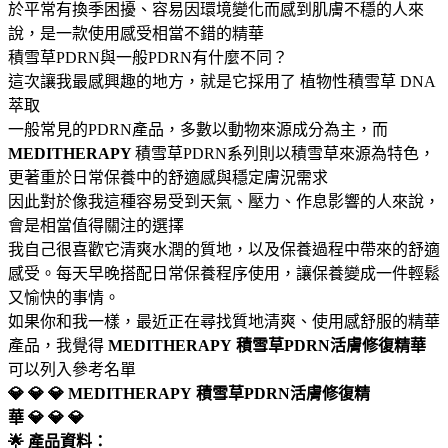
於平常有換季困擾、容易因環境變化而感到肌膚不穩的人來
說，是一款使用感受相當不錯的精華
積雪草PDRN與一般PDRN有什麼不同？
這次讓我最感興趣的地方，就是它採用了 植物性積雪草 DNA
萃取
一般常見的PDRN產品，多數以動物來源成分為主，而
MEDITHERAPY
積雪草PDRN系列則以積雪草來源為特色，
更著重於日常保養中的舒適感與穩定膚況需求
因此對於像我這種容易受到天氣、壓力、作息影響的人來說，
會是相當值得關注的選擇
我自己很喜歡它清爽水潤的質地，以及保養過程中帶來的舒適
感受。每天早晚搭配日常保養程序使用，讓保養變成一件輕鬆
又愉快的事情。
如果你和我一樣，最近正在尋找質地清爽、使用感舒服的精華
產品，我覺得
MEDITHERAPY
積雪草PDRN活膚修復精華
可以列入參考名單
💎 💎 💎 MEDITHERAPY
積雪草PDRN活膚修復精
華 💎 💎 💎
🌟 產品資料：