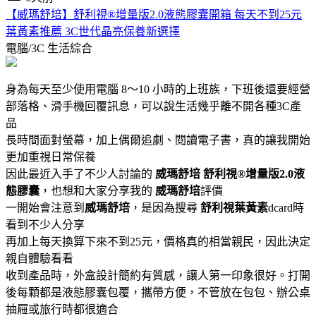
【威瑪舒培】舒利視®增量版2.0液態膠囊開箱 每天不到25元
葉黃素推薦 3C世代晶亮保養新選擇
電腦/3C
生活綜合
身為每天至少使用電腦 8～10 小時的上班族，下班後還要經營
部落格、滑手機回覆訊息，可以說生活幾乎離不開各種3C產
品
長時間面對螢幕，加上偶爾追劇、閱讀電子書，真的讓我開始
更加重視日常保養
因此最近入手了不少人討論的
威瑪舒培
舒利視®增量版2.0液
態膠囊
，也想和大家分享我的
威瑪舒培
評價
一開始會注意到
威瑪舒培
，是因為搜尋
舒利視葉黃素
dcard時
看到不少人分享
再加上每天換算下來不到25元，價格真的相當親民，因此決定
親自體驗看看
收到產品時，外盒設計簡約有質感，讓人第一印象很好。打開
後每顆都是液態膠囊包覆，攜帶方便，不管放在包包、辦公桌
抽屜或旅行時都很適合