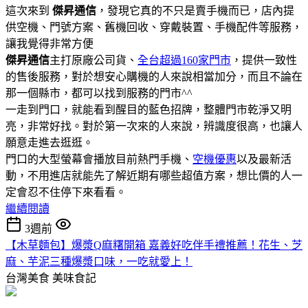
這次來到
傑昇通信
，發現它真的不只是賣手機而已，店內提
供空機、門號方案、舊機回收、穿戴裝置、手機配件等服務，
讓我覺得非常方便
傑昇通信
主打原廠公司貨、
全台超過160家門市
，提供一致性
的售後服務，對於想安心購機的人來說相當加分，而且不論在
那一個縣市，都可以找到服務的門市^^
一走到門口，就能看到醒目的藍色招牌，整體門市乾淨又明
亮，非常好找。對於第一次來的人來說，辨識度很高，也讓人
願意走進去逛逛。
門口的大型螢幕會播放目前熱門手機、
空機優惠
以及最新活
動，不用進店就能先了解近期有哪些超值方案，想比價的人一
定會忍不住停下來看看。
繼續閱讀
3週前
【木草麵包】爆漿Q麻糬開箱 嘉義好吃伴手禮推薦！花生、芝
麻、芋泥三種爆漿口味，一吃就愛上！
台灣美食
美味食記