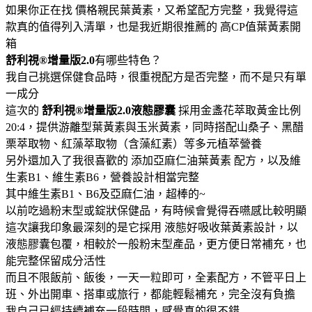
如果你正在找 價格親民葉黃素，又希望配方完整，我覺得這
款真的值得列入清單，也是我近期很推薦的 高CP值葉黃素開
箱
舒利視®增量版2.0
有哪些特色？
我自己挑選保健食品時，很重視配方是否完整，而不是只有單
一成分
這次的
舒利視®增量版2.0液態膠囊
採用金盞花萃取黃金比例
20:4，提供游離型葉黃素與玉米黃素，同時搭配山桑子、黑醋
栗萃取物、紅藻萃取物（含藻紅素）等多元植萃營養
另外還加入了我很喜歡的 添加亞麻仁油葉黃素 配方，以及維
生素B1、維生素B6，營養設計相當完整
其中維生素B1、B6及亞麻仁油，超棒的~
以前吃過粉末型或錠狀保健品，有時候會覺得吞嚥感比較明顯
這次讓我印象最深刻的是它採用 液態好吸收葉黃素設計，以
液態膠囊包覆，相較於一般粉末型產品，更方便日常補充，也
能完整保留成分活性
而且不限飯前、飯後，一天一粒即可，全素配方，不管平日上
班、外出開車、搭車或旅行，都能輕鬆補充，完全沒有負擔
我自己已經持續補充一段時間，感覺真的很不錯