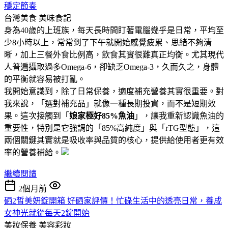
穩定節奏
台灣美食
美味食記
身為40歲的上班族，每天長時間盯著電腦幾乎是日常，平均至
少8小時以上，常常到了下午就開始感覺疲累、思緒不夠清
晰，加上三餐外食比例高，飲食其實很難真正均衡。尤其現代
人普遍攝取過多Omega-6，卻缺乏Omega-3，久而久之，身體
的平衡就容易被打亂。
我開始意識到，除了日常保養，適度補充營養其實很重要。對
我來說，「選對補充品」就像一種長期投資，而不是短期效
果。這次接觸到「
娘家極好85%魚油
」，讓我重新認識魚油的
重要性，特別是它強調的「85%高純度」與「rTG型態」，這
兩個關鍵其實就是吸收率與品質的核心，提供給使用者更有效
率的營養補給。
繼續閱讀
2個月前
硒2皙美妍錠開箱 好硒家評價！忙碌生活中的透亮日常，養成
女神光就從每天2錠開始
美妝保養
美容彩妝