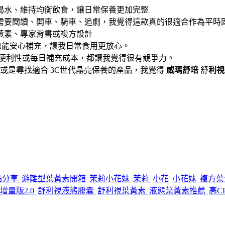
喝水、維持均衡飲食，讓日常保養更加完整
需要閱讀、開車、騎車、追劇，我覺得這款真的很適合作為平時
黃素、專家背書或複方設計
也能安心補充，讓我日常食用更放心。
、便利性或每日補充成本，都讓我覺得很有競爭力。
或是尋找適合 3C世代晶亮保養的產品，我覺得
威瑪舒培
舒
利視
品分享
游離型葉黃素開箱
茉莉小花妹
茉莉
小花
小花妹
複方葉
增量版2.0
舒利視液態膠囊
舒利視葉黃素
液態葉黃素推薦
高C