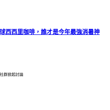
檸檬繽球西西里咖啡，誰才是今年最強消暑神
在社群掀起討論