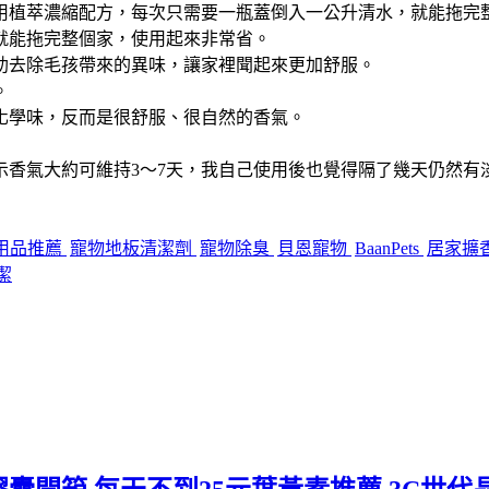
用植萃濃縮配方，每次只需要一瓶蓋倒入一公升清水，就能拖完
就能拖完整個家，使用起來非常省。
助去除毛孩帶來的異味，讓家裡聞起來更加舒服。
。
化學味，反而是很舒服、很自然的香氣。
示香氣大約可維持3～7天，我自己使用後也覺得隔了幾天仍然有
用品推薦
寵物地板清潔劑
寵物除臭
貝恩寵物
BaanPets
居家擴
潔