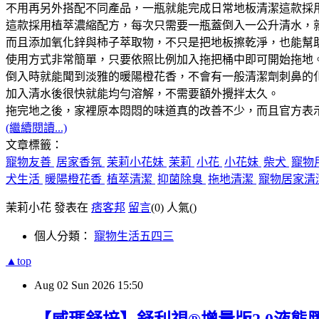
不用再另外搭配不同產品，一瓶就能完成日常地板清潔這款採
這款採用植萃濃縮配方，每次只需要一瓶蓋倒入一公升清水，
而且添加氧化鋅與柿子萃取物，不只是把地板擦乾淨，也能幫
使用方式非常簡單，只要依照比例加入拖把桶中即可開始拖地
倒入時就能聞到淡雅的暖陽橙花香，不會有一般清潔劑刺鼻的
加入清水後很快就能均勻溶解，不需要額外攪拌太久。
拖完地之後，家裡原本悶悶的味道真的改善不少，而且官方表
(繼續閱讀...)
文章標籤：
寵物友善
居家香氛
茉莉小花妹
茉莉
小花
小花妹
柴犬
寵物
犬生活
暖陽橙花香
植萃清潔
抑菌除臭
拖地清潔
寵物居家清
茉莉小花 發表在
痞客邦
留言
(0)
人氣(
)
個人分類：
寵物生活五四三
▲top
Aug
02
Sun
2026
15:50