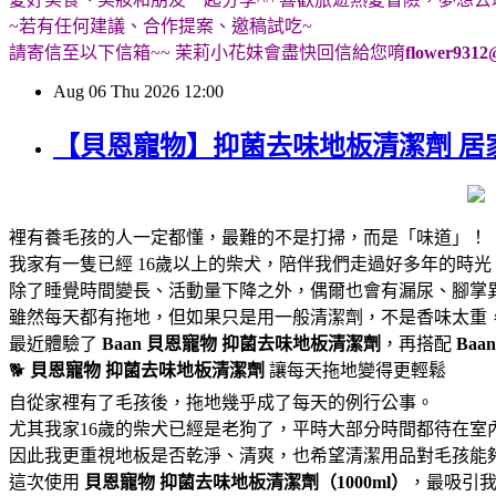
~若有任何建議、合作提案、邀稿試吃~
請寄信至以下信箱~~ 茉莉小花妹會盡快回信給您唷
flower9312
Aug
06
Thu
2026
12:00
【貝恩寵物】抑菌去味地板清潔劑 居
裡有養毛孩的人一定都懂，最難的不是打掃，而是「味道」！
我家有一隻已經 16歲以上的柴犬，陪伴我們走過好多年的時
除了睡覺時間變長、活動量下降之外，偶爾也會有漏尿、腳掌
雖然每天都有拖地，但如果只是用一般清潔劑，不是香味太重
最近體驗了
Baan 貝恩寵物
抑菌去味地板清潔劑
，再搭配
Baa
🐕
貝恩寵物
抑菌去味地板清潔劑
讓每天拖地變得更輕鬆
自從家裡有了毛孩後，拖地幾乎成了每天的例行公事。
尤其我家16歲的柴犬已經是老狗了，平時大部分時間都待在室
因此我更重視地板是否乾淨、清爽，也希望清潔用品對毛孩能
這次使用
貝恩寵物
抑菌去味地板清潔劑（1000ml）
，最吸引我