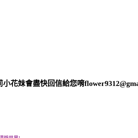
莉小花妹會盡快回信給您唷
flower9312@gma
環遊世界!