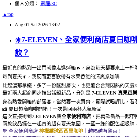
個人分類：
電腦/3C
▲top
Aug
01
Sat
2026
13:02
☀️7-ELEVEN、全家便利商店夏日
飲？
最近真的熱到一出門就像走進烤箱🔥，身為每天都要來上一杯
每到夏天☀️，我反而更喜歡帶有水果香氣的清爽系咖啡
比起濃郁拿鐵，多了一份酸甜層次，也更適合台灣悶熱的天氣
最近兩大超商同步推出話題新品，分別是
7-ELEVEN
真果芭
身為熱愛開箱的部落客，當然要一次買齊，實際試喝評比，看
📸 夏日超商咖啡開箱！一次帶回兩杯人氣新品
這次直接衝到
7-ELEVEN
與
全家便利商店
，把兩款新品一起帶回家
兩款飲品擺在一起真的超有夏天氛圍，一藍一綠的配色超吸睛
💚 全家便利商店
檸檬繽球西西里咖啡
｜越喝越有驚喜！