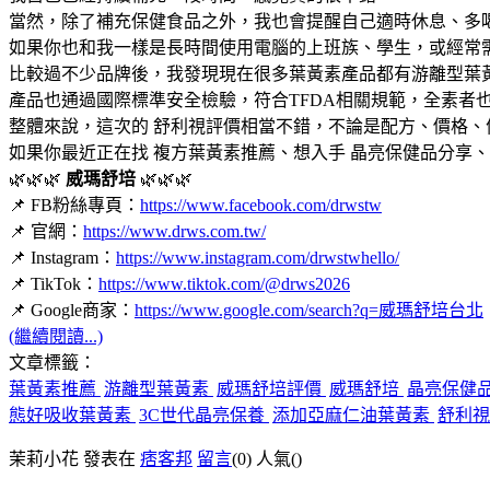
當然，除了補充保健食品之外，我也會提醒自己適時休息、多
如果你也和我一樣是長時間使用電腦的上班族、學生，或經常
比較過不少品牌後，我發現現在很多葉黃素產品都有游離型葉
產品也通過國際標準安全檢驗，符合TFDA相關規範，全素者
整體來說，這次的 舒利視評價相當不錯，不論是配方、價格
如果你最近正在找 複方葉黃素推薦、想入手 晶亮保健品分享、
🌿🌿🌿
威瑪舒培
🌿🌿🌿
📌 FB粉絲專頁：
https://www.facebook.com/drwstw
📌 官網：
https://www.drws.com.tw/
📌 Instagram：
https://www.instagram.com/drwstwhello/
📌 TikTok：
https://www.tiktok.com/@drws2026
📌 Google商家：
https://www.google.com/search?q=威瑪舒培台北
(繼續閱讀...)
文章標籤：
葉黃素推薦
游離型葉黃素
威瑪舒培評價
威瑪舒培
晶亮保健
態好吸收葉黃素
3C世代晶亮保養
添加亞麻仁油葉黃素
舒利視
茉莉小花 發表在
痞客邦
留言
(0)
人氣(
)