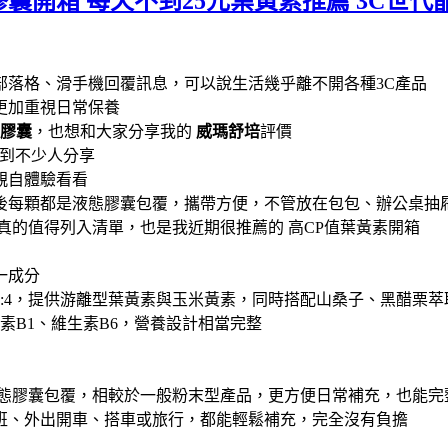
膠囊開箱 每天不到25元葉黃素推薦 3C世
營部落格、滑手機回覆訊息，可以說生活幾乎離不開各種3C產品
更加重視日常保養
態膠囊
，也想和大家分享我的
威瑪舒培
評價
時看到不少人分享
親自體驗看看
後每顆都是液態膠囊包覆，攜帶方便，不管放在包包、辦公桌抽
真的值得列入清單，也是我近期很推薦的 高CP值葉黃素開箱
一成分
0:4，提供游離型葉黃素與玉米黃素，同時搭配山桑子、黑醋栗
素B1、維生素B6，營養設計相當完整
液態膠囊包覆，相較於一般粉末型產品，更方便日常補充，也能完
班、外出開車、搭車或旅行，都能輕鬆補充，完全沒有負擔