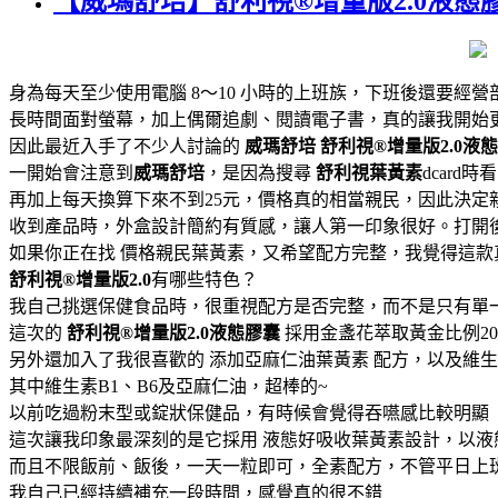
【威瑪舒培】舒利視®增量版2.0液態
身為每天至少使用電腦 8～10 小時的上班族，下班後還要經
長時間面對螢幕，加上偶爾追劇、閱讀電子書，真的讓我開始
因此最近入手了不少人討論的
威瑪舒培
舒利視®增量版2.0液
一開始會注意到
威瑪舒培
，是因為搜尋
舒利視葉黃素
dcard
再加上每天換算下來不到25元，價格真的相當親民，因此決定
收到產品時，外盒設計簡約有質感，讓人第一印象很好。打開
如果你正在找 價格親民葉黃素，又希望配方完整，我覺得這款
舒利視®增量版2.0
有哪些特色？
我自己挑選保健食品時，很重視配方是否完整，而不是只有單
這次的
舒利視®增量版2.0液態膠囊
採用金盞花萃取黃金比例2
另外還加入了我很喜歡的 添加亞麻仁油葉黃素 配方，以及維生
其中維生素B1、B6及亞麻仁油，超棒的~
以前吃過粉末型或錠狀保健品，有時候會覺得吞嚥感比較明顯
這次讓我印象最深刻的是它採用 液態好吸收葉黃素設計，以
而且不限飯前、飯後，一天一粒即可，全素配方，不管平日上
我自己已經持續補充一段時間，感覺真的很不錯