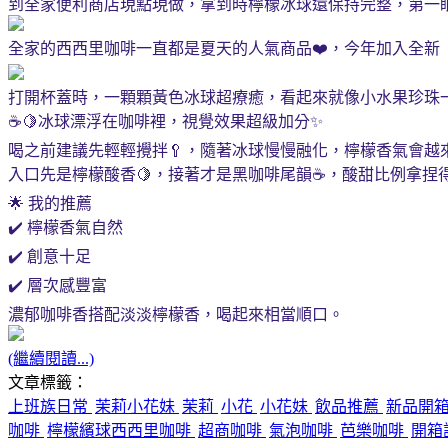
到全家便利商店現點現做，拿到時檸檬冰球還保持完整，第一眼
全家的西西里咖啡一直都是夏天的人氣商品❤️，今年加入全新
打開杯蓋時，一顆顆黃色冰球超療癒，看起來就像小水果珍珠一樣。
☕🍋冰球漂浮在咖啡裡，視覺效果超級加分✨
喝之前建議先輕輕攪拌🥄，隨著冰球慢慢融化，檸檬香氣會越
入口先是檸檬酸香🍋，接著才是黑咖啡尾韻☕，酸甜比例拿捏
🌟 我的推薦
✔️ 檸檬香氣自然
✔️ 創意十足
✔️ 層次感豐富
濃郁咖啡香搭配淡淡檸檬香，喝起來相當順口。
(繼續閱讀...)
文章標籤：
上班族日常
茉莉小花妹
茉莉
小花
小花妹
飲品推薦
新品開
咖啡
檸檬繽球西西里咖啡
超商咖啡
氣泡咖啡
芭樂咖啡
開箱