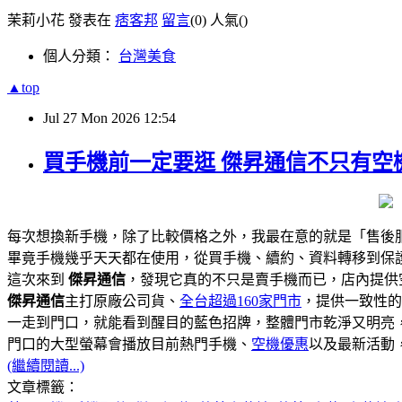
茉莉小花 發表在
痞客邦
留言
(0)
人氣(
)
個人分類：
台灣美食
▲top
Jul
27
Mon
2026
12:54
買手機前一定要逛 傑昇通信不只有空機
每次想換新手機，除了比較價格之外，我最在意的就是「售後
畢竟手機幾乎天天都在使用，從買手機、續約、資料轉移到保
這次來到
傑昇通信
，發現它真的不只是賣手機而已，店內提供
傑昇通信
主打原廠公司貨、
全台超過160家門市
，提供一致性的
一走到門口，就能看到醒目的藍色招牌，整體門市乾淨又明亮
門口的大型螢幕會播放目前熱門手機、
空機優惠
以及最新活動
(繼續閱讀...)
文章標籤：