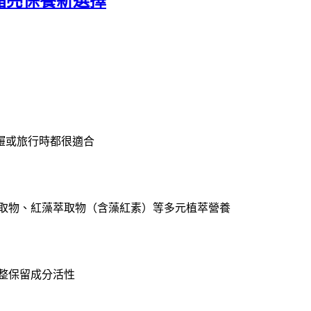
代晶亮保養新選擇
屜或旅行時都很適合
萃取物、紅藻萃取物（含藻紅素）等多元植萃營養
整保留成分活性