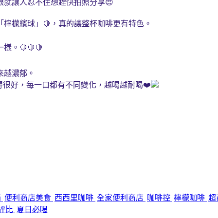
就讓人忍不住想趕快拍照分享😍
「檸檬繽球」🍋，真的讓整杯咖啡更有特色。
🍋🍋🍋
來越濃郁。
得很好，每一口都有不同變化，越喝越耐喝❤️
箱
便利商店美食
西西里咖啡
全家便利商店
咖啡控
檸檬咖啡
超
評比
夏日必喝