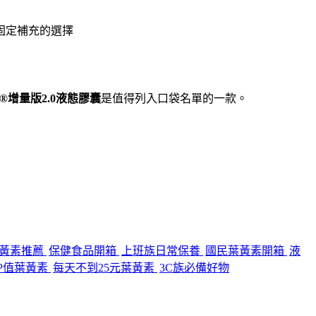
固定補充的選擇
®增量版2.0液態膠囊
是值得列入口袋名單的一款。
黃素推薦
保健食品開箱
上班族日常保養
國民葉黃素開箱
液
P值葉黃素
每天不到25元葉黃素
3C族必備好物