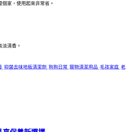
整個家，使用起來非常省。
淡淡清香。
香
抑菌去味地板清潔劑
狗狗日常
寵物清潔用品
毛孩家庭
老