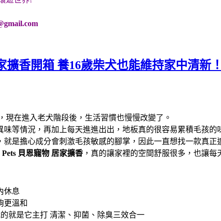
@gmail.com
家擴香開箱 養16歲柴犬也能維持家中清新
光，現在進入老犬階段後，生活習慣也慢慢改變了。
異味等情況，再加上每天進進出出，地板真的很容易累積毛孩的
，就是擔心成分會刺激毛孩敏感的腳掌，因此一直想找一款真正
n Pets 貝恩寵物
居家擴香
，真的讓家裡的空間舒服很多，也讓每
內休息
夠更溫和
的就是它主打 清潔、抑菌、除臭三效合一