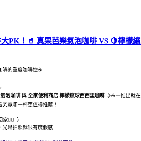
咖啡大PK！🥤 真果芭樂氣泡咖啡 VS 
咖啡的重度咖啡控☕
✨
樂氣泡咖啡
與
全家便利商店
檸檬繽球西西里咖啡
🍋☕一推出就
看究竟哪一杯更值得推薦！
‍♀️💨
，光是拍照就很有度假感